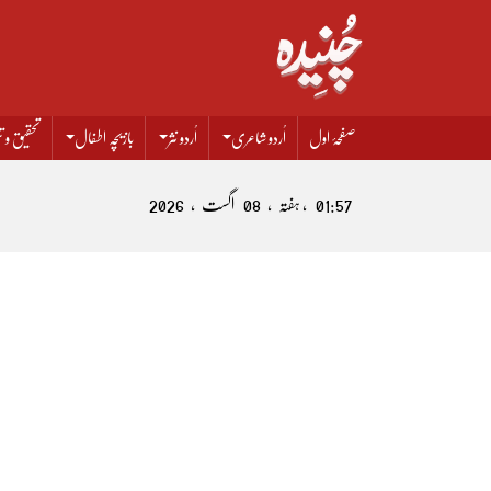
صفحۂ اول
اُردو شاعری
اُردو نثر
بازیچہ اطفال
تحقیق و تن
01:57 , ہفتہ , 08 اگست , 2026