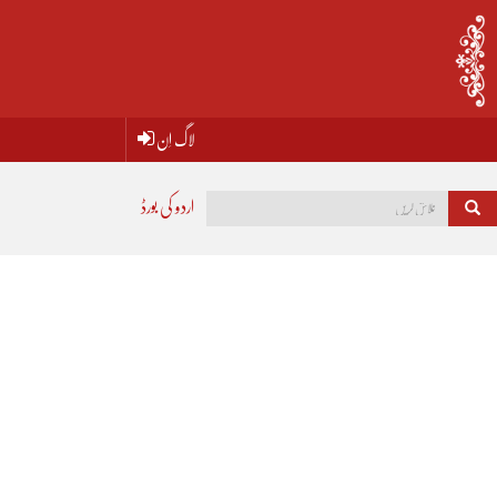
لاگ اِن
اردو کی بورڈ