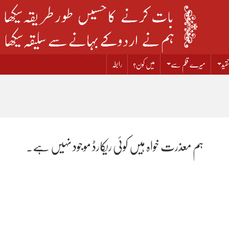
قید
میرے قلم سے
میں کون؟
رابطہ
ہم معذرت خواہ ہیں کوئی ریکارڈ موجود نہیں ہے۔