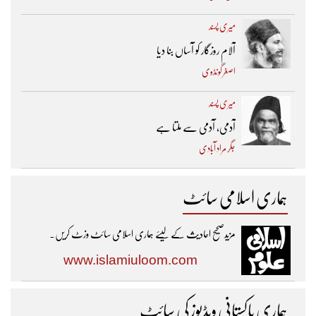
میری پسند
آلام روزگار کو آساں بنا دیا
اصغر گونڈوی
میری پسند
آدمی، آدمی سے ملتا ہے
جگر مراد آبادی
ہماری اسلامی سائٹ
مزیدصحیح احادیث کے لیئے ہماری اسلامی سائٹ وزٹ کریں۔
www.islamiuloom.com
ہماری پاکستانی ویڈیوز کی سائٹ