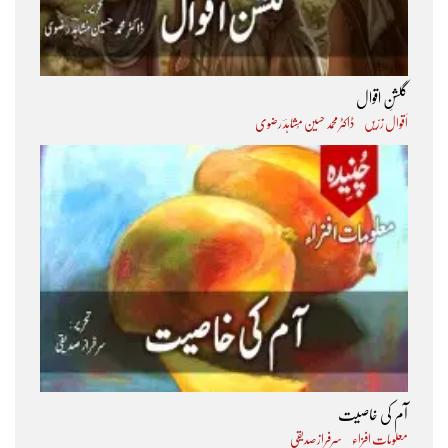
گلشنِ اقوال
اَقوال زرّیں
ڈاکٹر محمد حسین مُشاہدؔ رضوی
آم کی خاصیت
معلومات افزاء
سرفراز صدیقی