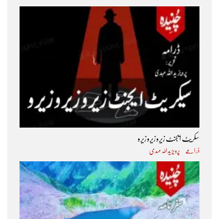
سکریٹ ایجنٹ زیرو زیرو زیرو
ڈرامے
پرویز ید اللہ مہدی