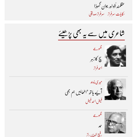
عقلمند اُلّو اور جوان گھوڑا
حکایات سرفراز
سرفراز صدیقی
شاعری میں سے یہ بھی پڑھیئے
مجموعے
سچ کا زہر
احمد فراز
میری پسند
آئیے ہاتھ ’اٹھائیں ہم بھی
فیض احمد فیض
مجموعے
حمد
رفیع الدین راز