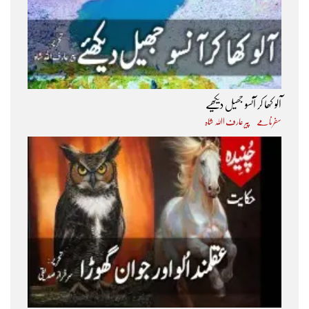
آلو کھا کر آنسو جھیل دیکھیے
سفرنامے
پیر عارف اﷲ شاہ