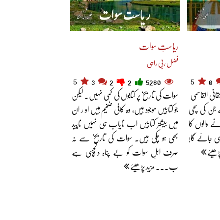
ریاستِ سوات
فضل ربی راہی
5
5
3
2
2
5280
0
انی القاسمی
سوات کی تاریخ پر کتابوں کی کمی نہیں۔ لیکن
ے جن کی سچی
جو کتابیں موجود ہیں، وہ کافی ضخیم ہیں او ر ان
رنے والوں کا
میں بیشتر کتابیں اب نایاب ہی نہیں ناپید
ہی جائے گا!
بھی ہو چکی ہیں۔ سوات کی تاریخ سے نہ
ھیئے
صرف اہلِ سوات کو بے پناہ دلچسپی ہے
ب... مزید پڑھیئے