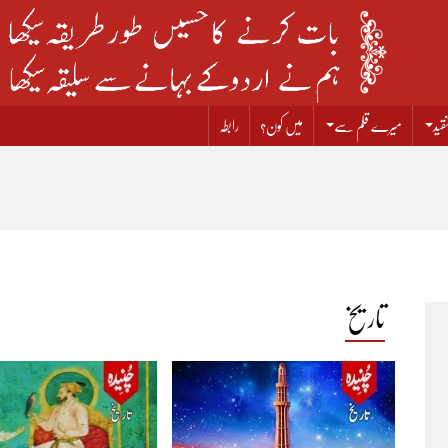
قید
میرے قلم سے
میں کون؟
رابطہ
تاریخ