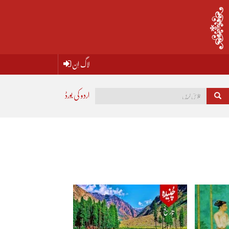
لاگ اِن
اردو کی بورڈ