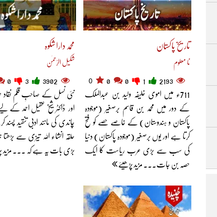
تاریخ پاکستان
محمد دارا شکوہ
نا معلوم
شکیل الرّحمٰن
0
0
3
3902
0
0
1
2193
711ء میں اموی خلیفہ ولید بن عبدالملک
نئی نسل کے صاحبِ قلم نقاد حق
کے دور میں محمد بن قاسم برصغیر (موجودہ
اور ڈاکٹر شیخ عقیل احمد کے لی
پاکستان و ہندوستان) کے خاصے حصے کو فتح
چاندی کی مانند ادبی تنقید پسند ک
کرتا ہے اور یوں برصغیر (موجودہ پاکستان) دنیا
حلقہ انشاء اللہ تیزی سے بڑھتا 
کی سب سے بڑی عرب ریاست کا ایک
بڑی بات یہ ہے کہ ... مزید پڑ
حصہ بن جات... مزید پڑھیئے