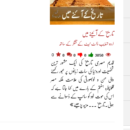
تاریخ کے آئینے میں
اردو تہذیب ڈاٹ نیٹ کے تشکر کے ساتھ
0
0
0
0
3050
قدیم مصری تاریخ کی ایک مشہور ترین
شخصیت اوردنیا کی سات زبانوں پر عبور رکھنے
والی حسن و خوبصورتی کی علامت ملکہ مصر
قلوپطرہ ہفتم کے بارے میں کہا جاتا ہے کہ
اس کی موت خود کو سانپ کے ڈسوانے سے
ہوئی۔تاریخ ... مزید پڑھیئے