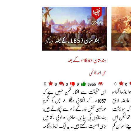
ہندستان 1857ء کے بعد
علی احمد فاطمی
0
0
0
0
0
3055
0
بوڑھا گھاسو
اس حقیقت سے انکار ممکن نہیں ہے کہ
 عارضہ لاحق
1857ء کے انقلابی ہنگامے جس کو انگریز
 کہ سو پشت
مورخین محض غدر کے نام سے پکارتے ہیں،
تھا لیکن اس
ہندستانیوں کی سیاسی، سماجی اور ادبی ارتقا میں
نے احساس کم
بڑی اہمیت رکھتے ہیں۔ یہ ایک ایسا ہنگامہ