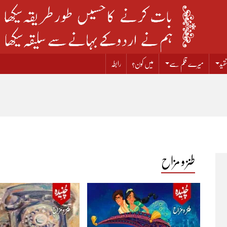
قید
میرے قلم سے
میں کون؟
رابطہ
طنز و مزاح