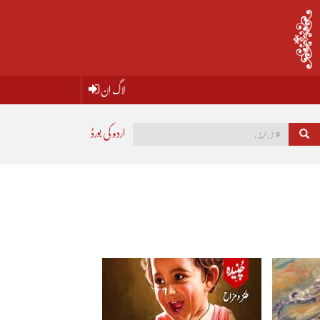
لاگ اِن
اردو کی بورڈ