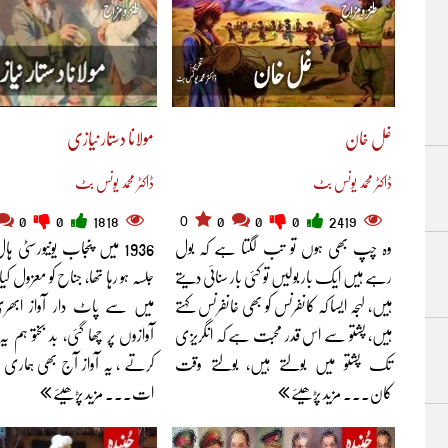
غل خان
مولانا دستار نیازی
ڈاکٹر محمد یونس بٹ
ڈاکٹر محمد یونس بٹ
0
0
0
1818
0
0
0
2419
وہ چپ بھی ہوں تو تب لگتا ہے کہ بول
1936 میں پنجاب یونیورسٹی
رہے ہیں ایک بار بولیں تو کئی بار سنائی دیتے
جلسہ ہو رہا تھا، جناح کو معزول ک
ہیں، لہجہ ایسا کہ کانفرنس کو بھی خانفرنس کہتے
میں سے پاٹ دار آواز ابھ
ہیں، پشتو سے اس قدر محبت ہے کہ انگریزی
آوازوں پر چھا گئی، بد بختو ہم ی
تک پشتو میں بولتے ہیں، بولتے وقت
کرتے ، یہ آواز آج بھی ہماری
کان... مزید پڑھیئے
ات... مزید پڑھیئے