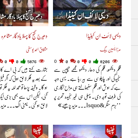
دیسی لائف ان کینیڈا
دھیرج گنج کا پہلا یادگار مشاعرہ
مرزا یٰسین بیگ
مشتاق احمد یوسفی
0
0
0
5876
0
0
0
8206
قلم دیکھو، قلم کی دھار دیکھو مجھے بچپن سے
بشارت کہتے ہیں کہ بی اے کا 
سنجیدگی اور چاپلوسی سے بیر رہا ہے۔ یہی وجہ
کے بعد یہ فکر لاحق ہوئی کہ اگر فیل
ہے کہ ہوش اور قلم سنبھالتے ہی مزاح نگاری
ہو گا۔ وظیفہ پڑھا تو بحمد للہ یہ فکر 
کی طرف توجہ دی۔ پہلی ہی غیر سنجیدہ تحریر پر
گئی، لیکن اس سے بھی بڑی ایک
’’بزمِ سنگر&lsquo... مزید پڑھیئے
لاحق ہو گئی۔ یعنیٰ اگ... مزید 