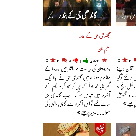
گاندھی جی کے بندر
سلیم خان
0
0
0
0
1
2039
0
امتحان دینے
ہندوستان کی ریاست مہاراشٹر میں وردھا کے
 ہو گئے تو کیا
مقام پر۱۹۳۶ء میں گاندھی جی نے اپنا ایک
تو بالکل رفع ہو
گھر بنایا تھا جو آگے چل کر سیوا گرام نام کے
 اور تشویش
آشرم میں تبدیل ہو گیا۔ جب گاندھی جی
پڑھیئے
حیات تھے تو اس آشرم سے گاؤں والوں کی
سیوا... مزید پڑھیئے