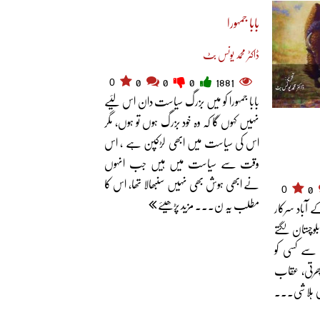
بابا جمہورا
ڈاکٹر محمد یونس بٹ
0
0
0
0
1881
بابا جمہورا کو میں بزرگ سیاست دان اس لئیے
نہیں کہوں گا کہ وہ خود بزرگ ہوں تو ہوں، مگر
اس کی سیاست میں ابھی لڑکپن ہے ، اس
وقت سے سیاست میں ہیں جب انہوں
نے ابھی ہوش بھی نہیں سنبھالا تھا، اس کا
0
0
مطلب یہ ن... مزید پڑھیئے
 آباد سرکار
وچستان لگتے
ن سے کسی کو
پھرتی، عقاب
سی ہلاشی...