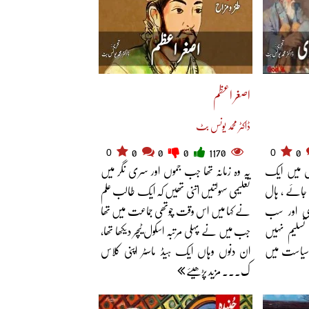
اصغر اعظم
ڈاکٹر محمد یونس بٹ
0
0
0
0
0
1170
0
 ہال میں ایک
یہ وہ زمانہ تھا جب جموں اور سری نگر میں
یا جائے ، ہال
تعلیمی سہولتیں اتنی تھیں کہ ایک طالب علم
ری اور سب
نے کہا میں اس وقت چوتھی جماعت میں تھا
ہ تسلیم نہیں
جب میں نے پہلی مرتبہ اسکول ٹیچر دیکھا تھا،
 سیاست میں
ان دنوں وہاں ایک ہیڈ ماسٹر اپنی کلاس
ک... مزید پڑھیئے