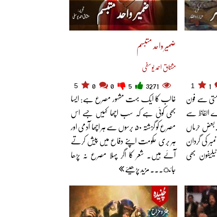
ضمیر واحد متبسم
مشتاق احمد یوسفی
5
1
0
0
5
3271
1
قسمتی سے فون
غالب کا ایک بہت مشہور مصرع ہے: ایسا
رے الفاظ سے
بھی کوئی ہے کہ سب اچھا کہیں جسے اس
ے۔بعض حرماں
مصرع کو گزشتہ ۵۰ برسوں سے ہر اچھا آدمی اور
بر کی گردان
ہر بری حکومت اپنے دفاع میں پیش کرتے
لیفون بھی
آئے ہیں۔ شعر کا اگر پہلا مصرع نہ پڑھا
جائ... مزید پڑھیئے