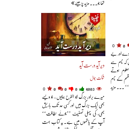
تھا جو... مزید پڑھیئے
0
0
سادے اور بے
ں کہ نام سے
دیر آید درست آید
علوم ہوتے
شوکت جمال
 قسم کے نام
‘ ... مزید
0
0
0
0
4003
میرے برادرِ بزرگ ابو الفرح ہمایوں ، جو ویسے
بھی ایک بزرگ ہیں اور کسی حد تک باریش
بھی، کی پہلی تصنیف ’’جوئے لطافت‘‘
آپ کے ہاتھوں میں ہے۔ یہ کتاب بہت