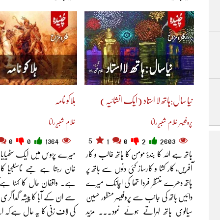
نیا سال:ہاتھ لا استاد (ایک انشائیہ)
ہلاکو نامہ
پروفیسر غلام شبیر رانا
غلام شبیر رانا
5
0
0
1364
1
0
2
2603
ہاتھ ہے اللہ کا بندۂ مومن کا ہاتھ غالب و کار
میرے پڑوس میں ایک سٹھیایاہوا 
آفریں، کار کشا و کارساز کئی دنوں سے ہاتھ پر
خان رہتا ہے جسے ناسٹلجیا کا
ہاتھ دھرے منتظر فردا تھا کی اچانک میرے
ہے۔ واقفان حال کا کہنا ہے
دائیں ہاتھ کی جانب سے پروفیسر منظور حسین
سے ان کے آبا کا پیشہ گدا گری 
سیالوی ہاتھ لہراتے ہوئے نمود... مزید
کی لاف زنی کا یہ حال ہے کہ اپ