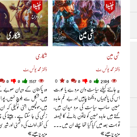
شی مین
شکاری
ڈاکٹر محمد یونس بٹ
ڈاکٹر محمد یونس بٹ
0
0
0
1517
0
0
0
2104
یہ جاننے کیلئے سیاست دان مرد ہے یا عورت
وہ پاکستان کے ویران صوبے کے
اس کی پالیسیاں دیکھنا چاہیں اور بے غم عابدہ
ہیں، شکل سے بلوچ نہیں، پورا بل
حسین صاحب سیاست کی مرد میدان ہیں،
ہیں،مونچھیں اتنی نوکیلی کہ ا
کہتے ہیں عابدہ حسین کو خاتون بنانے کا فیصلہ
زخمی کی جا سکتا ہے ، چیتے کی 
تو بہت بعد میں کیا گیا تھا پہلے ان میں...
کی نظر، اونٹ کی دشمنی اور شیر 
مزید پڑھیئے
مزید پڑھیئے