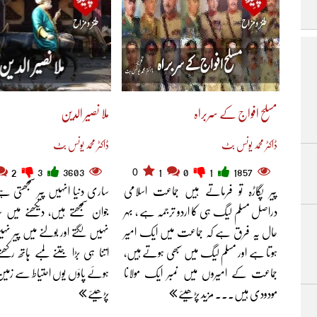
مسلح افواج کے سربراہ
ملا نصیر الدین
ڈاکٹر محمد یونس بٹ
ڈاکٹر محمد یونس بٹ
0
2
3
3603
1
0
1
1857
پیر پگاڑہ تو فرماتے ہیں جماعت اسلامی
ساری دنیا انہیں پیر سمجھتی ہے م
دراصل مسلم لیگ ہی کا اردو ترجمہ ہے ، بہر
جوان سمجھتے ہیں، دیکھنے میں
حال یہ فرق ہے کہ جماعت میں ایک امیر
نہیں لگتے اور بولنے میں پیر نہی
ہوتا ہے اور مسلم لیگ میں سبھی ہوتے ہیں،
اتنا ہی بڑا جتنے لمبے ہاتھ رکھ
جماعت کے امیروں میں نمبر ایک مولانا
ہوئے پاؤں یوں احتیاط سے زمین
مودودی ہیں... مزید پڑھیئے
پڑھیئے