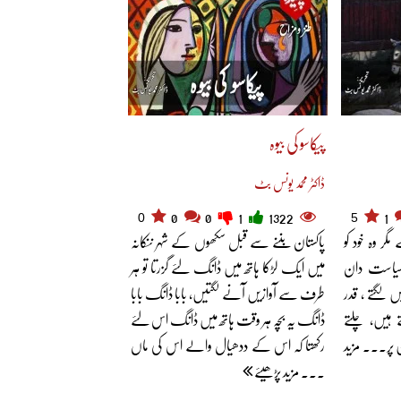
پیکاسو کی بیوہ
ڈاکٹر محمد یونس بٹ
0
5
0
0
1
1322
1
گر وہ خود کو
پاکستان بننے سے قبل سکھوں کے شہر ننکانہ
 سیاست دان
میں ایک لڑکا ہاتھ میں ڈانگ لئے گزرتا تو ہر
ں لگتے ، قدر
طرف سے آوازیں آنے لگتیں، بابا ڈانگ بابا
تے ہیں، چلتے
ڈانگ یہ بچہ ہر وقت ہاتھ میں ڈانگ اس لئے
 پر... مزید
رکھتا کہ اس کے ددھیال والے اس کی ماں
... مزید پڑھیئے