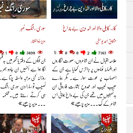
کار، کابلی والا اور الہ دین بے چراغ
سوری رانگ نمبر
مشتاق احمد یوسفی
عزیز ذوالفقار
5
1
0
3498
0
0
2
7143
علامہ اقبال نے ان شاعروں، صورت نگاروں
جن لوگوں کے دفتر یا گھر میں بد
اور افسانہ نویسوں پر بڑا ترس کھایا ہے جن کے
لگا ہوا ہے اُنہیں اِن جادو بھ
اعصاب پر عورت سوار ہے۔ مگر ہمارے
روزانہ کئی مرتبہ واسطہ پڑتا ہ
حبیبِ لبیب اور ممدوح بشارت فاروقی ان
نصیب تو سارا دن سوری رانگ نم
بدنصیبوں میں تھے جن کی بے داغ جوانی اس
ہی کرتے رہتے ہیں۔محکمہ ٹی
شاعر کے ک... مزید پڑھیئے
... مزید پڑھیئے