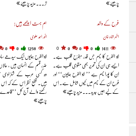
پڑھیئے
تر... مزید پڑھیئے
فرح کے والد
ہم بہت اچھّے ہیں!
اطہر شاہ خان
انور احمد علوی
0
0
0
1258
0
0
0
1411
ابو الفرح کا نام جس قدر مُفرّحِ قلب ہے۔
ابو الفرح ہمایوں ایک سیدھے 
ایسے ہی ان کی تحریر بھی مقوّیِ قلب ہے۔
ضرر قسم کے انسان ہیں ، حالا
اِن کا پورا نام ہے ’’ ابو الفرح ہمایون‘‘ اور
وہ کسی عرب کے شہزادی م
فرح ان کے نام میں کیوں شامل ہے۔ اِس
ہیں۔ قطعِ نظر اِس کے کہ اِس
کے لیے ہمیں جدید... مزید پڑھیئے
رکھنے والے آج کل ’’قاعدے‘
پڑھیئے