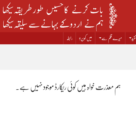
قید
میرے قلم سے
میں کون؟
رابطہ
ہم معذرت خواہ ہیں کوئی ریکارڈ موجود نہیں ہے۔