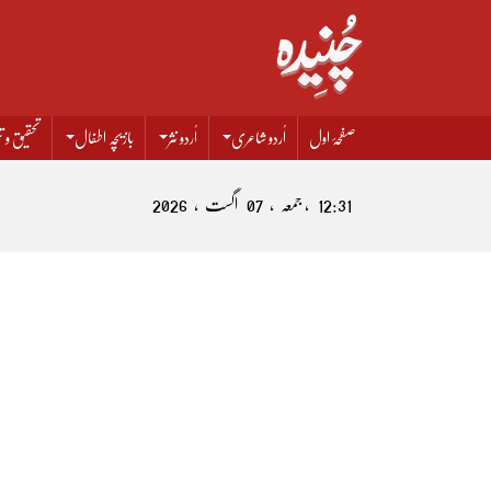
صفحۂ اول
اُردو شاعری
اُردو نثر
بازیچہ اطفال
تحقیق و تن
12:31 , جمعہ , 07 اگست , 2026