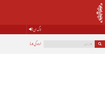
لاگ اِن
اردو کی بورڈ