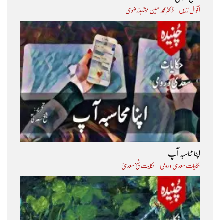
اَقوال زرّیں
ڈاکٹر محمد حسین مُشاہدؔ رضوی
اپنا محاسبہ آپ
حکایات سعدی و رومی
حکایت شیخ سعدیؒ