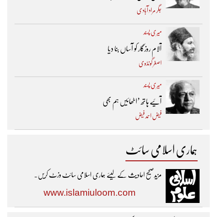
جگر مراد آبادی
میری پسند
آلام روزگار کو آساں بنا دیا
اصغر گونڈوی
میری پسند
آئیے ہاتھ ’اٹھائیں ہم بھی
فیض احمد فیض
ہماری اسلامی سائٹ
مزیدصحیح احادیث کے لیئے ہماری اسلامی سائٹ وزٹ کریں۔
www.islamiuloom.com