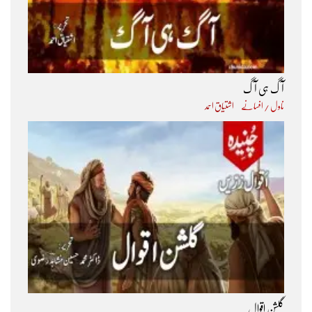
آگ ہی آگ
ناول / افسانے
اشتیاق احمد
گلشنِ اقوال