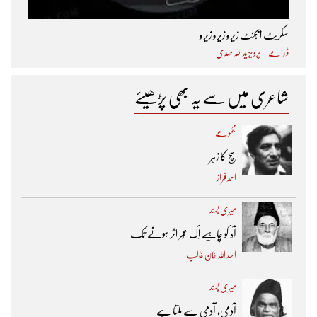
سکریٹ ایجنٹ زیرو زیرو زیرو
ڈرامے
پرویز ید اللہ مہدی
شاعری میں سے یہ بھی پڑھیئے
مجموعے
سچ کا زہر
احمد فراز
میری پسند
آہ کو چاہیے اِک عُمر اثر ہونے تک ​
اسد اللہ خان غالب
میری پسند
آدمی، آدمی سے ملتا ہے