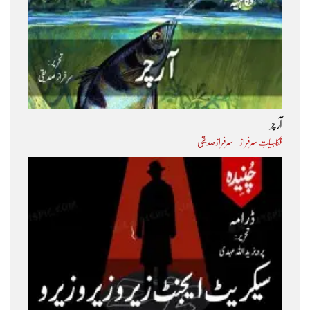
آر چر
فکاہیاتِ سرفراز
سرفراز صدیقی