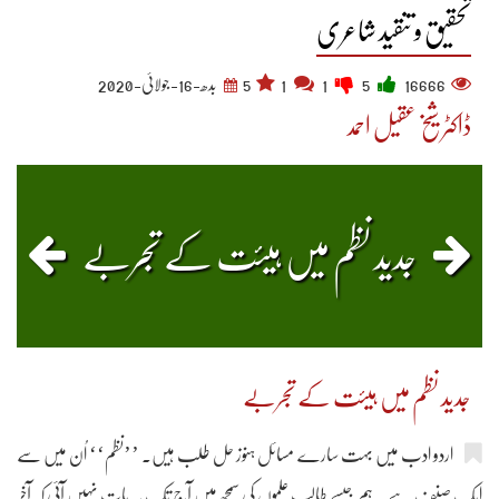
تحقیق و تنقید شاعری
16666
5
1
1
5
بدھ-16-جولائی-2020
ڈاکٹر شیخ عقیل احمد
جدید نظم میں ہیئت کے تجربے
جدید نظم میں ہیئت کے تجربے
اردو ادب میں بہت سارے مسائل ہنوز حل طلب ہیں۔ ’’نظم‘‘ اُن میں سے
ایک صنف ہے۔ ہم جیسے طالب علموں کی سمجھ میں آج تک یہ بات نہیں آئی کہ آخر