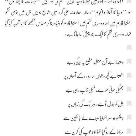
۱۸۹۹ء اور ۱۹۰۰ء میں مولانا وحید الدین سلیم کی دو نظمیں ’’برسات کا پہلا دن‘‘
اور ’’دریا کا آغاز و انجام‘‘رسالہ معارف علی گڑھ میں شائع ہوئیں جِن میں پہلی نظم
اسٹنزا فارم میں اور دوسری نظم میں اسٹنزا فارم کو بنیاد بنا کر مسدّس لکھنے کا نیا تجربہ کیا گیا
تھا۔دوسری نظم کا ایک بند پیش کیا جاتا ہے:
دھندلا ہے آج منظر، مطلع پہ تیرگی ہے
اٹھتا ہے کچھ دھواں سا رہ رہ کے آسماں پر
بھیگی ہوئی ہوا ہے، بجلی تڑپ رہی ہے
جل تو جلال تو ہے، ہر ایک کی زباں پر
دیکھو وہ سر اٹھایا سبزے نے بانکپن سے
مرجھا کے رہ گیا تھا جو دھوپ کی کرن سے