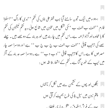
۱۹۰۱ء میں ایک تجربہ سامنے آیا جب ظفر علی خاں کی نظم ’’ندی کا راگ ‘‘اسٹنزا
فارم ’’الف ب الف ب ‘‘کی شکل میں مخزن میں شائع ہوئی۔یہ نظم ٹینیسن کی نظم
کا با محاورہ اور آزاد ترجمہ ہے۔اس نظم میں چار بند ہیں اور ہر بند کے دو حصے ہیں۔ پہلے
حصے کی ترتیبِ قوافی ’’الف ب الف ب ج ب ج ب ‘‘ ہے ا ور دوسرا حصہ چار
مصرعوں کا ہے۔اس کا ترتیبِ قوافی ’’د ب د ب‘‘ ہے۔دوسرا حصہ ہر بند کے آخر
میں ٹیپ کے طور پر آتا ہے۔نظم کے اشعار ملاحظہ ہوں :
بگلوں اور چہوں کے نشیمن سے میں نکل کر نا گہاں
چشمِ زدن میں سیلِ بلا کی طرح جھپٹ کر آتی ہوں
سبزہ کے فرشِ استبرق پر مثلِ دراری غلطاں