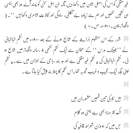
غیر مقفیٰ کو اس کی اصلی شان میں دکھا دیں تاکہ جن اہلِ سخن کو پسند آئے وہ بھی ایسی
ہی نظمیں لکھیں اور ہم سے زیادہ بے تکلفی، سادگی اور کمالاتِ شاعری دکھائیں ‘‘۔ (
دلگداز،جون۔۱۹۰۰ء، ص۔۱۰ )
شرر کے اس منظوم ڈرامے کے شائع ہونے کے بعد ۱۹۰۰ء میں نظم طباطبائی
نے ’’بلینک ورس ‘‘ کے عنوان سے ایک نظم لکھی جو رسالہ دلگداز میں شائع ہو
ئی۔ نظم طباطبائی کی یہ نظم غیر مقفیٰ ہے اور ہر بند رباعی کے اوزان میں ہے۔یہ نظم
اپنی جگہ ایک عجیب و غریب تجربہ تھا۔اس نظم کا پہلا بند پیش کیا جاتا ہے۔
ہیں نثر کی تین قسمیں مشہور،ان میں
اک نثرِ مرجز بھی ہے یعنی وہ کلام
جس میں کہ ہو وزن شعر اور قافیہ کی