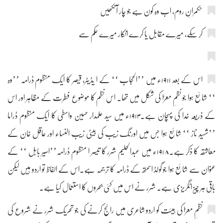
حکمرانِ روم، اب وہ کون ہے جو چار آنکھیں
کر سکے، میرے مقابل یا کرے انکار میرے حکم سے
اس کے بعد ۱۹۱۱ء میں ’’الحجاب ‘‘ کے ا یڈیٹر، قیصر کا ایک منظوم ڈرامہ ’’وہ
‘‘ شائع ہوا جو نظمِ معرّا کی شکل میں تھا۔ اس نظم کا موضوع فطرت کے مظاہر اور اس
کے ذریعہ خدا کی پہچان ہے۔۱۹۱۳ء میں سید علمدار حسین واسطی کا ایک منظوم ڈراما
’’شہیدِ ناز ‘‘ شائع ہوا جس میں اورنگ زیب کی بیٹی زیب النساء اور عاقل خان کے
معاشقہ کا ذکر ہے۔۱۹۱۸ء میں عبدالحلیم شرر کا تیسر ا منظوم ڈرامہ’’اسیرِ بابل ‘‘ کے
عنوان سے شائع ہوا جو گولڈ اسمتھ کے ڈرامہ کا ترجمہ ہے۔اس کے الفاظ تو اردو ہیں لیکن
باقی ہر چیز انگریزی ہے۔ شرر نے اس میں کئی بحروں کا استعمال کیا ہے۔
نظمِ معرّا کی ہیئت کو اردو شاعری میں رائج کرنے کی جو تحریک شرر نے شروع کی