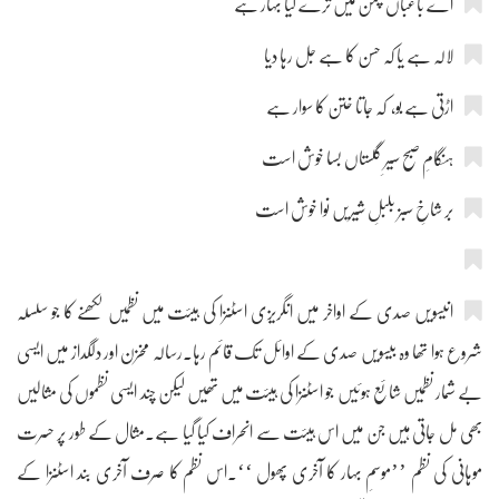
اے باغباں چمن میں ترے کیا بہار ہے
لالہ ہے یا کہ حسن کا ہے جل رہا دیا
اڑتی ہے بو، کہ جاتا ختن کا سوار ہے
ہنگامِ صبح سیرِ گلستاں بسا خوش است
بر شاخِ سبز بلبلِ شیریں نوا خوش است
انیسویں صدی کے اواخر میں انگریزی اسٹنزا کی ہیئت میں نظمیں لکھنے کا جو سلسلہ
شروع ہوا تھا وہ بیسویں صدی کے اوائل تک قائم رہا۔رسالہ مخزن اور دلگداز میں ایسی
بے شمار نظمیں شائع ہوئیں جو اسٹنزا کی ہیئت میں تھیں لیکن چند ایسی نظموں کی مثالیں
بھی مل جاتی ہیں جن میں اس ہیئت سے انحراف کیا گیا ہے۔مثال کے طور پر حسرت
موہانی کی نظم ’’موسمِ بہار کا آخری پھول ‘‘۔اس نظم کا صرف آخری بند اسٹنزا کے