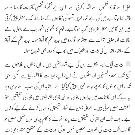
خوبی اسے قدیم نظموں سے الگ کرتی ہے۔اسی لیے نظم کو شخصی تاثرات کا بہتا ہوا سر
چشمہ کہا جاتا ہے جس کی بے شمار لہریں تصور کی نگاہوں کے سامنے ایک منظر پیش کرتی
ہیں جن کا پس منظر انفرادی تجربہ ہو تا ہے۔قوم کا مجموعی شعور جب نئے ماحول، نئے
حالات اور مغربی اثرات سے متاثر ہوا تو اردو میں جدید نظم کا آغاز ہوا۔ جدید نظم کے آغاز
کے ساتھ ساتھ اس کی ہیئت اور تکنیک میں تجربے کا دور بھی شروع ہوا۔
ہیئت ایک ایسا لفظ ہے جس کی بے شمار جہتیں ہیں۔ ان جہتوں پر افلاطون سے
آج تک متعدد فلسفیوں اور مفکروں نے اپنے اپنے خیالات کا اظہار کیا ہے لیکن ابھی
تک اس موضوع کا بھرپور جائزہ نہیں پیش کیا گیا ہے۔ شاید اس کی سب سے بڑی وجہ
یہ ہے کہ اس کائنات میں ہزاروں مادّی اور غیر مادّی اشیا ایسی ہیں جن کی حقیقتیں ہنوز
منکشف نہیں ہوئی ہیں۔ انسانی ذہن بے شمار حقیقتوں کو عیاں کر نے کے لیے کوشاں
ہے۔ جب تک ان اشیا کی حقیقتوں سے پردہ اٹھانے کا کام پوری طرح مکمّل نہیں ہو
گا تب تک ہیئت کی تعریف متعین نہیں ہو گی اور ہیئت کے متعلق متضاد خیالات