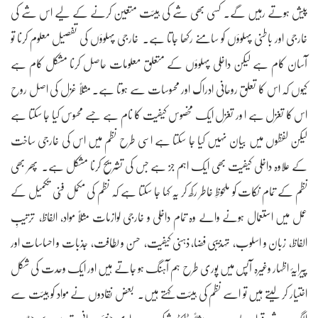
پیش ہوتے رہیں گے۔ کسی بھی شے کی ہیئت متعین کرنے کے لیے اس شے کی
خارجی اور باطنی پہلوؤں کو سامنے رکھا جاتا ہے۔ خارجی پہلوؤں کی تفصیل معلوم کرنا تو
آسان کام ہے لیکن داخلی پہلوؤں کے متعلق معلومات حاصل کرنا مشکل کام ہے
کیوں کہ اس کا تعلق روحانی ادراک اور محسوسات سے ہوتا ہے۔ مثلاً غزل کی اصل روح
اس کا تغزل ہے ا ور تغزل ایک مخصوس کیفیت کا نام ہے جسے محسوس کیا جا سکتا ہے
لیکن لفظوں میں بیان نہیں کیا جا سکتا ہے اسی طرح نظم میں اس کی خارجی ساخت
کے علاوہ داخلی کیفیت بھی ایک اہم جز ہے جس کی تشریح کرنا مشکل ہے۔ پھر بھی
نظم کے تمام نکات کو ملحوظِ خاطر رکھ کر یہ کہا جا سکتا ہے کہ نظم کی مکمل فنّی تکمیل کے
عمل میں استعمال ہونے والے وہ تمام داخلی و خارجی لوازمات مثلاً مواد، الفاظ، ترتیبِ
الفاظ، زبان و اسلوب، تہذیبی فضا، ذہنی کیفیت، حسن و لطافت، جذبات و احساسات اور
پیرایۂ اظہار وغیرہ آپس میں پوری طرح ہم آہنگ ہو جاتے ہیں اور ایک وحدت کی شکل
اختیار کر لیتے ہیں تو اسے نظم کی ہیئت کہتے ہیں۔ بعض نقادوں نے مواد کو ہیئت سے