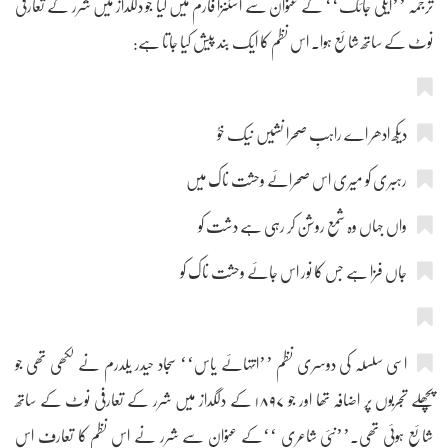
ترجمہ ’’ایلی جائک‘‘ کے عنوان سے اسٹنزا فارم میں کیا جو دلگداز میں شرر کے تعارفی
نوٹ کے ساتھ شائع ہوا۔ اس نظم کا ایک بند پیش کیا جاتا ہے:
دیکھ ادھر اے راہبِ صحرا نشیں نیک خوُ
رہبری کو میری اس صحرائے وحشت ناک میں
واں جہاں وہ شمع روشن کر رہی ہے دشت کو
جاں فزا ہے جس کا نور اس جائے وحشت ناک کو
اسی سلسلہ کی دوسری نظم ’’انتہائے یاس‘‘ سجاد حیدر یلدرم نے لکھی تھی جو
پچھلے تجربوں پر اضافہ تھا اور جو ۱۸۹۷ کے دلگداز میں شرر کے تعارفی نوٹ کے ساتھ
شائع ہوئی تھی۔’’نئی شاعری ‘‘کے عنوان سے شرر نے اس نظم کا تعارف اس