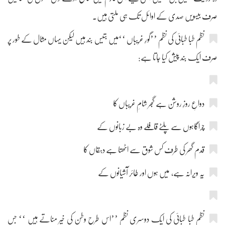
صرف بیسویں صدی کے اوائل تک ہی ملتی ہیں۔
نظم طبا طبائی کی نظم ’’گورِ غریباں ‘‘میں بتیس بند ہیں لیکن یہاں مثال کے طور پر
صرف ایک بند پیش کیا جاتا ہے:
دواعِ روزِ روشن ہے گجر شامِ غریباں کا
چراگاہوں سے پلٹے قافلے وہ بے زبانوں کے
قدم گھر کی طرف کس شوق سے اٹھتا ہے دہقاں کا
یہ ویرانہ ہے، میں ہوں اور طائر آشیانوں کے
نظم طبا طبائی کی ایک دوسری نظم ’’اس طرح وطن کی خیر مناتے ہیں ‘‘ جس