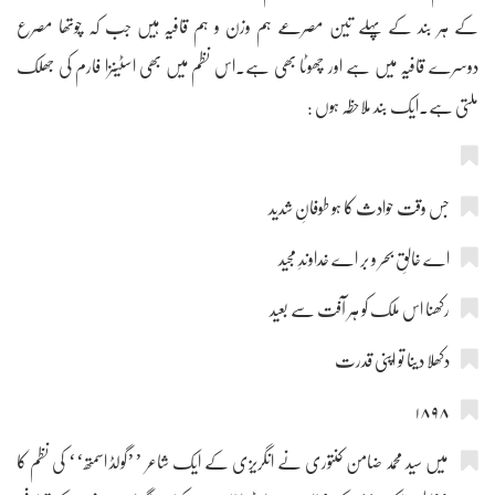
کے ہر بند کے پہلے تین مصرعے ہم وزن و ہم قافیہ ہیں جب کہ چوتھا مصرع
دوسرے قافیہ میں ہے اور چھوٹا بھی ہے۔اس نظم میں بھی اسٹینزا فارم کی جھلک
ملتی ہے۔ایک بند ملاحظہ ہوں :
جس وقت حوادث کا ہو طوفانِ شدید
اے خالقِ بحر و بر اے خداوندِ مجید
رکھنا اس ملک کو ہر آفت سے بعید
دکھلا دینا تو اپنی قدرت
۱۸۹۸
میں سید محمد ضامن کنتوری نے انگریزی کے ایک شاعر ’’گولڈ اسمتھ‘‘ کی نظم کا