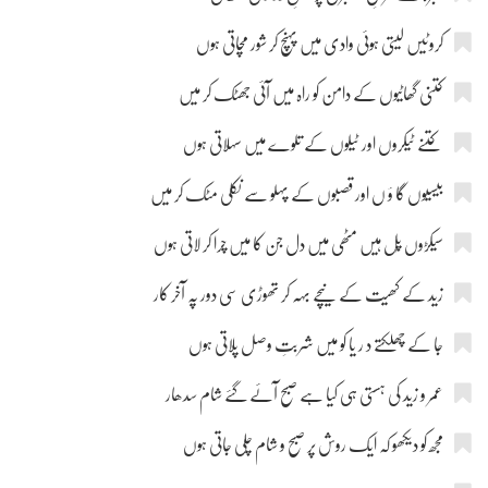
کروٹیں لیتی ہوئی وادی میں پہنچ کر شور مچاتی ہوں
کتنی گھاٹیوں کے دامن کو راہ میں آئی جھٹک کر میں
کتنے ٹیکروں اور ٹیلوں کے تلوے میں سہلاتی ہوں
بیسیوں گا ؤ ں اور قصبوں کے پہلو سے نکلی مٹک کر میں
سیکڑوں پُل ہیں مٹھی میں دل جن کا میں چرا کر لاتی ہوں
زید کے کھیت کے نیچے بہہ کر تھوڑی سی دور پہ آخر کار
جا کے چھلکتے د ر یا کو میں شربتِ وصل پلاتی ہوں
عمر و زید کی ہستی ہی کیا ہے صبح آئے گئے شام سدھار
مجھ کو دیکھو کہ ایک روش پر صبح و شام چلی جاتی ہوں