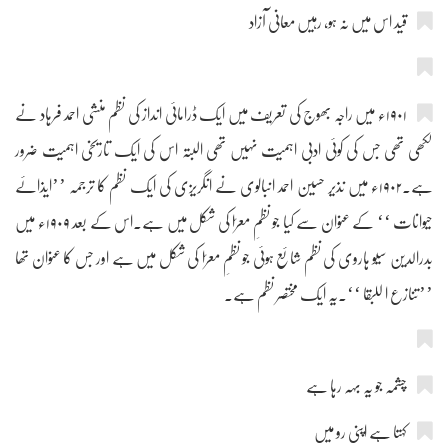
قید اس میں نہ ہو، رہیں معانی آزاد
۱۹۰۱ء میں راجہ بھوج کی تعریف میں ایک ڈرامائی انداز کی نظم منشی احمد فرہاد نے
لکھی تھی جس کی کوئی ادبی اہمیت نہیں تھی البتہ اس کی ایک تاریخی اہمیت ضرور
ہے۔۱۹۰۲ء میں نذیر حسین احمد انبالوی نے انگریزی کی ایک نظم کا ترجمہ ’’ایذائے
حیوانات ‘‘ کے عنوان سے کیا جو نظمِ معرّا کی شکل میں ہے۔اس کے بعد ۱۹۰۹ء میں
بدرالدین سیو ہاروی کی نظم شائع ہوئی جو نظمِ معرّا کی شکل میں ہے اور جس کا عنوان تھا
’’تنازع ا للبقا ‘‘۔یہ ایک مختصر نظم ہے۔
چشمہ جو یہ بہہ رہا ہے
کہتا ہے اپنی رو میں