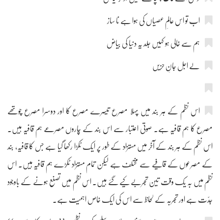
اب تو اس عالمِ عصیاں کی ہوا ہے نا ساز
ہم سے خالی ہو کہیں جلد یہ دنیا کی بیاض
لے اجل جانِ حزیں
اس نظم کے ہر بند میں پہلا مصرع تیسرے مصرع کا اور دوسرا مصرع چوتھے
مصرع کا ہم قافیہ ہے۔ صوتی اعتبار سے اس بند کے چاروں مصرعے ہم قافیہ ہیں۔
اس نظم کے ہر بند کے آخر میں مستزاد کے طور پر ایک ٹکڑا رکھا گیا ہے جس کا قافیہ، بند
کے مصرعوں کے قافیے سے مختلف ہے لیکن تمام مستزاد ٹکڑے ہم قافیہ ہیں۔ اس
نظم میں بہ یک وقت تین تجربے کیے گئے ہیں۔ اس نظم میں تصنع ہونے کے باوجود
جدّت ہے اور تجربہ کے لحاظ سے اس کی ایک خاص اہمیت ہے۔