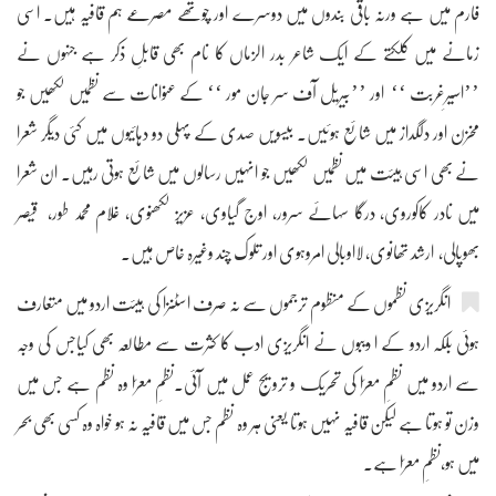
فارم میں ہے ورنہ باقی بندوں میں دوسرے اور چوتھے مصرعے ہم قافیہ ہیں۔ اسی
زمانے میں کلکتے کے ایک شاعر بدر الزماں کا نام بھی قابلِ ذکر ہے جنہوں نے
’’اسیرِغربت ‘‘ اور ’’بیریل آف سر جان مور ‘‘ کے عنوانات سے نظمیں لکھیں جو
مخزن اور دلگداز میں شائع ہوئیں۔ بیسویں صدی کے پہلی دو دہائیوں میں کئی دیگر شعرا
نے بھی اسی ہیئت میں نظمیں لکھیں جو انہیں رسالوں میں شائع ہوتی رہیں۔ ان شعرا
میں نادر کاکوروی، درگا سہائے سرور، اوج گیاوی، عزیز لکھنوی، غلام محمد طور، قیصر
بھوپالی، ارشد تھانوی، لااوبالی امروہوی اور تلوک چند وغیرہ خاص ہیں۔
انگریزی نظموں کے منظوم ترجموں سے نہ صرف اسٹنزا کی ہیئت اردو میں متعارف
ہوئی بلکہ اردو کے ا دیبوں نے انگریزی ادب کا کثرت سے مطالعہ بھی کیاجس کی وجہ
سے اردو میں نظمِ معرّا کی تحریک و ترویج عمل میں آئی۔نظمِ معرّا وہ نظم ہے جس میں
وزن تو ہوتا ہے لیکن قافیہ نہیں ہوتا یعنی ہر وہ نظم جس میں قافیہ نہ ہو خواہ وہ کسی بھی بحر
میں ہو،نظمِ معرّا ہے۔