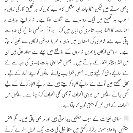
پربھی ہوتے ہیں لیکن انکا جائزہ لینا مشکل کام ہے کیوں کہ ہر تخلیق کار کی زبان و
اسلوب ہر تخلیق میں ایک دوسرے سے مختلف ہوتا ہے۔ شاعر اپنے جذبات و
احساسات کا اظہار جب شاعری کی زبان میں کرتا ہے تو اُسے کسی سانچے کی ضرورت
پڑتی ہے جسے شاعری کی اصطلاح میں وزن و بحر یا عروضی ارکان سے تعبیر کیا جاتا
ہے۔ عروضی ارکان یا بحریں شاعروں کے حافظے میں پہلے سے موجود ہوتی ہیں جن
میں اکثر و بیشتر اشعار کہے جاتے ہیں۔ بعض شعرا اپنی جدّت پسندی کی وجہ سے نئے
نئے سانچے وضع کر لیتے ہیں۔ بعض شعرا جب پرانے سانچوں کو اپنے اظہار کے لیے نا
کافی سمجھتے ہین تو نئے نئے سانچے ایجاد کر لیتے ہیں نئے سانچے ایجاد کرنے کے لیے
کبھی پرانے سانچوں میں جزوی انحراف تو کبھی کلّی انحراف کرنا پڑتا ہے۔ سانچوں میں
انحراف کے اس عمل کو ہیئتی تجربہ کہا جاتا ہے۔
سماجی تغیرات کے سبب ہیئتیں پیدا ہوتی ہیں اور مر بھی جاتی ہیں۔ مگر بعض
ہیئتیں اپنا وجود ہمیشہ برقرار رکھتی ہیں مثلاً غزل کی ہیئت ایک طویل سفر طے کرنے