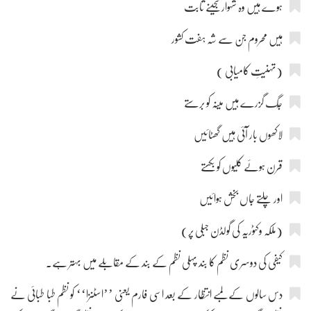
ہوے ہیں وہ شہوار گنجینے ثابت
ہیں محروم جن سے شہ ہفت کشور
(تہنیتِ کامیابی )
جُگ گزرے ہیں مینہ کو برستے
لاکھوں بار آئی ہیں گھٹائیں
قرن ہوئے کلیوں کو بکستے
اور چلتے جاں بخش ہوائیں
(ملکہ وکٹوریہ کی گولڈن جبلی پر)
کیفی کی دوسری نظم کا بند پہلی نظم کے بند کے مقابلے میں بہتر ہے۔
دس سالوں کے لمبے انتظار کے بعد اسی فارم یعنی ’’اسٹنزا‘‘ کو نظم طبا طبائی نے