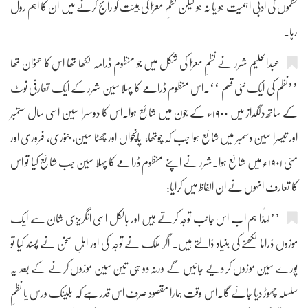
نظموں کی ادبی اہمیت ہو یا نہ ہو لیکن نظمِ معرّا کی ہیئت کو رائج کرنے میں ان کا اہم رول
رہا۔
عبدالحلیم شرر نے نظمِ معرّا کی شکل میں جو منظوم ڈرامہ لکھا تھا اس کا عنوان تھا
’’نظم کی ایک نئی قسم ‘‘۔اس منظوم ڈرامے کا پہلا سین شرر کے ایک تعارفی نوٹ
کے ساتھ دلگداز میں ۱۹۰۰ء کے جون میں شائع ہوا۔اس کا دوسرا سین اسی سال ستمبر
اور تیسرا سین دسمبر میں شائع ہوا جب کہ چوتھا، پانچواں اور چھٹا سین، جنوری، فروری اور
مئی ۱۹۰۱ء میں شائع ہوا۔شرر نے اپنے منظوم ڈرامے کا پہلا سین جب شائع کیا تو اس
کا تعارف انہوں نے ان الفاظ میں کرایا:
’’لہٰذا ہم اب اس جانب توجہ کرتے ہیں اور بالکل اسی انگریزی شان سے ایک
موزوں ڈراما لکھنے کی بنیاد ڈالتے ہیں۔ اگر ملک نے توجہ کی اور اہلِ سخن نے پسند کیا تو
پورے سین موزوں کر دیے جائیں گے ورنہ دو ہی تین سین موزوں کرنے کے بعد یہ
سلسلہ چھوڑ دیا جائے گا۔اس وقت ہمارا مقصود صرف اس قدر ہے کہ بلینک ورس یا نظمِ