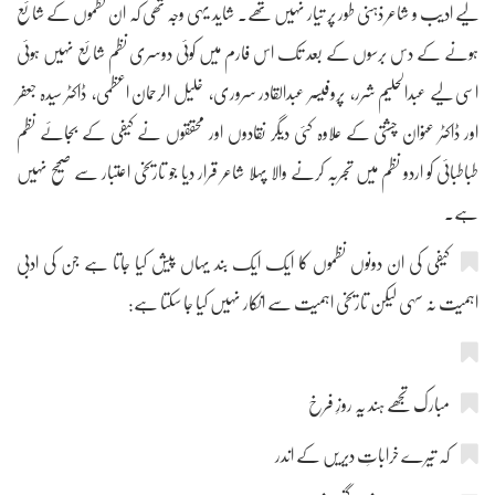
لیے ادیب و شاعر ذہنی طور پر تیار نہیں تھے۔ شاید یہی وجہ تھی کہ ان نظموں کے شائع
ہونے کے دس برسوں کے بعد تک اس فارم میں کوئی دوسری نظم شائع نہیں ہوئی
اسی لیے عبدالحلیم شرر، پروفیسر عبدالقادر سروری، خلیل الرحمان اعظمی، ڈاکٹر سیدہ جعفر
اور ڈاکٹر عنوان چشتی کے علاوہ کئی دیگر نقادوں اور محققوں نے کیفی کے بجائے نظم
طباطبائی کو اردو نظم میں تجربہ کرنے والا پہلا شاعر قرار دیا جو تاریخی اعتبار سے صحیح نہیں
ہے۔
کیفی کی ان دونوں نظموں کا ایک ایک بند یہاں پیش کیا جاتا ہے جن کی ادبی
اہمیت نہ سہی لیکن تاریخی اہمیت سے انکار نہیں کیا جا سکتا ہے:
مبارک تجھے ہند یہ روزِ فرخ
کہ تیرے خراباتِ دیریں کے اندر