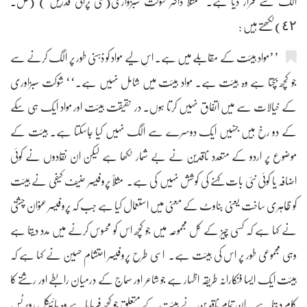
الگ شے قرار دیا ہے۔ مثلاً ڈاکٹر شوکت سبزواری(نئی پرانی قدریں ) (ص۔
٤٢)لکھتے ہیں :
’’مواد ہیئت کے مقابلے میں ہے۔ اسِ لیے مواد کو ذہنی طور پر الگ کرنے سے
جو کچھ بچتا ہے وہ ہیئت ہے۔ مواد ہیئت میں شامل نہیں ہے۔‘‘ شوکت سبزاوری
کے خیالات سے میں اتفاق نہیں کرتا ہوں۔ در حقیقت ہیئت اور مواد ایک ہی سکے
کے دو رخ ہیں جنہیں ایک دوسرے سے الگ نہیں کیا جاسکتا ہے۔ ہیئت کے
موضوع پر اردو کے متعدد ناقدین نے بے شمار لکھا ہے لیکن ان نقّادوں نے کوئی
اضافہ یا کوئی نئی بات کہنے کی کوشش نہیں کی ہے۔ مثلاً پروفیسر حنیف کیفی نے ہیئت
کو ظاہری ساخت یعنی بناوٹ کے معنی میں استعمال کیا ہے جب کہ پروفیسر عنوان چشتی
نے کہا ہے کہ کسی چیز کے کل مجموعہ میں جو کچھ اس کو محسوس کرنے میں مدد دیتا ہے
وہی مجموعی طور پر اس کی ہیئت ہے۔ اسی طرح پروفیسر احتشام حسین نے کہا ہے کہ
ہیئت ایک ایسا فنکارانہ طریقہ اظہار ہے جو شاعر اور سماج کے درمیان رابطے اور رشتے کا
کام دیتا ہے۔ ان تمام ناقدین نے ہیئت کے متعلق جو کچھ فرمایا ہے وہ مائیکل روبرٹس