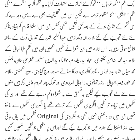
ایک نظم ’’گورِ غریباں ‘‘ لکھ کر نئے انداز سے متعارف کرایا۔یہ نظم اگر چہ ’’گرے ‘‘کی
نظم ’’ایلجی‘‘ کا منظوم ترجمہ ہے لیکن اس میں تخلیقیت بھی ہے۔یہی وجہ ہے کہ
اس نظم کے شائع ہونے کے بعد کئی نظمیں لکھی گئیں جن میں اسٹنزا فارم کو بنیاد بنا کر
نئے نئے تجربے کیے گئے جو رسالہ دلگداز میں عبدالحلیم شرر کے تعارفی نوٹ کے ساتھ
شائع ہو تی رہیں۔ اس فارم میں جن شعرا نے نظمیں لکھیں ان میں نظم طبا طبائی کے
علاوہ سید محمد ضامن کنتوری، سجاد حیدر یلدرم، مولانا وحید الدین سلیم، ظفر علی خان،جسٹس
محمد میاں شاہ، بدرالزماں، نادر کاکوری، درگا سہائے سرور،اوج گیاوی، عزیز لکھنوی، غلام
محمد طور، قیصر بھوپالی،ارشد تھانوی، لا اوبالی امروہوی اور تلوک چند محروم قابلِ ذکر ہیں جنہوں
نے نئے نئے تجربے کیے لیکن بدقسمتی سے یہ شعرا دوئم درجے کے تھے اور ان کی
نظموں میں زیادہ تر نظمیں انگریزی نظموں کے ترجمے تھے یا انگریزی نظموں سے ماخوذ
تھیں جن میں وہ دلکشی نہیں تھی جو انگریزی کی Original نظموں میں پائی جاتی
ہے لہٰذا اسٹنزا کے فارم میں جو تجربے کیے گئے اور اس پر مشتمل جو نظمیں لکھیں گئیں
وہ روایت نہیں بن سکیں اسی لیے اس فارم میں شائع ہونے والی نظموں کی مثالیں