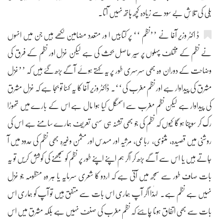
بلّی کی تلاشِ بے سود سے زیادہ کچھ ہاتھ نہیں آتا۔
ڈ اکٹر وزیر آغا نے ’’نظم ‘‘ پر کتابیں ا ور متعدد مضامین لکھے ہیں جن میں انہوں
نے نظم کے مختلف پہلوں پر سیر حاصل بحث کی ہے لیکن غزل اور نظم کے فرق کی
وضاحت کے دوران وہ بھی سرسری طور پر یہ کہتے ہوئے آگے بڑھ گئے ہیں کہ ’’غزل
مشرق کی پیداوار ہے اور نظم مغرب کی‘‘۔ ڈاکٹر وزیر آغا کا یہ کہنا تو بجا ہے کہ غزل مشرق
کی پیداوار ہے لیکن نظم مغرب سے اسمگل کیا ہوا مال ہے اس کے بارے میں تھوڑا
رک کر سوچنا ہو گا کیوں کہ نظم کی جو بھی تشنہ ہی سہی تعریف ہمارے سامنے ہے اس کی
روشنی میں قصیدہ، مثنوی، رباعی، مرثیہ اور مسدس اور مثمن وغیرہ بھی نظم کی حدود میں آ
جاتے ہیں یا اس سے آگے بڑھ کر اگر ہم اپنے اپنے طور پر نظم کو سمجھنے کی کوشش کریں تو یہ
بات صاف طور سے سمجھ میں آتی ہے کہ اردو کا شعری سرمایہ یا ہر وہ منظومہ جو غزل
نہیں ہے نظم ہے۔ لہٰذا اگر آپ ہماری اس بات سے متفق ہیں تو آپ کو ہماری اس
بات سے بھی اتفاق ہونا چاہئے کہ نظم مغرب کی صنف نہیں ہے بلکہ مشرق میں اس