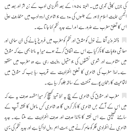
کی جڑیں کافی گہری ہیں۔ البتّہ ۱۸۵۷ کے بعد انگریزی ادب کے زیرِ اثر اور بعد میں
انجمن حمایت اسلام لاہور کے جلسوں کی مدد سے جو شاعری اردو ادب میں متعارف ہوئی
اس کا تعلق مغرب سے ضرور ہے ا ور اسے جدید نظم کہا جا تا ہے۔
ڈاکٹر وزیر آغا نے غزل کو مشرق اور نظم کو مغرب میں فروغ پانے کی جن سماجی اور
معاشی وجوہات کا ذکر کیا ہے اس سے اتفاق کرتے ہوے میرا یہ ماننا بھی ہے کہ مشرق
میں مشاعرے اور شعری نشستوں کی جو مقبول روایت رہی ہے وہ مغرب میں مفقود
ہے۔لہٰذا مغرب کی شاعری کا تعلق انفرادیت سے قریب رہا جب کہ مشرق میں
اجتماعیت کا رجحان پورے تمکنت کے ساتھ جلوہ گر رہا ہے۔
مغرب اور مشرق کی شاعری کے بیچ یہ خطِ تمیز کھینچ کر میرا مقصد صرف یہ ہے کہ
میں اس کے آگے جس شاعری کا ذکر کروں گا وہ شاعری کس ماحول کا نقشہ آپ کے
سامنے کھینچتی ہے اس نقشہ کا ڈانڈا صرف اور صرف انفرادیت سے ملتا ہے۔ جدید
شاعری نے انفرادی فکر کو عام کرنے میں بہت اہم رول ادا کیا ہے اور جدید نظم کی یہی