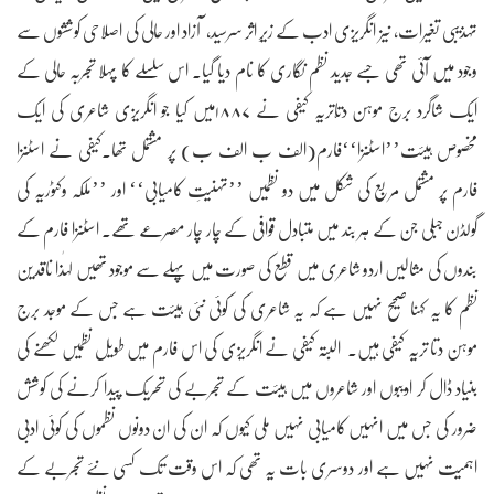
تہذیبی تغیرات، نیز انگریزی ادب کے زیرِ اثر سرسید، آزاد اور حالی کی اصلاحی کوششوں سے
وجود میں آئی تھی جسے جدید نظم نگاری کا نام دیا گیا۔ اس سلسلے کا پہلا تجربہ حالی کے
ایک شاگرد برج موہن دتّاتریہ کیفی نے ۱۸۸۷میں کیا جو انگریزی شاعری کی ایک
مخصوص ہیئت’’اسٹنزا‘‘فارم(الف ب الف ب) پر مشتمل تھا۔کیفی نے اسٹنزا
فارم پر مشتمل مربع کی شکل میں دو نظمیں ’’تہنیتِ کامیابی‘‘ اور ’’ملکہ وکٹوریہ کی
گولڈن جبلی جن کے ہر بند میں متبادل قوافی کے چار چار مصرعے تھے۔ اسٹنزا فارم کے
بندوں کی مثالیں اردو شاعری میں قطع کی صورت میں پہلے سے موجود تھیں لہٰذا ناقدین
نظم کا یہ کہنا صحیح نہیں ہے کہ یہ شاعری کی کوئی نئی ہیئت ہے جس کے موجد برج
موہن دتا تریہ کیفی ہیں۔ البتہ کیفی نے انگریزی کی اس فارم میں طویل نظمیں لکھنے کی
بنیاد ڈال کر ادیبوں اور شاعروں میں ہیئت کے تجربے کی تحریک پیدا کرنے کی کوشش
ضرور کی جس میں انہیں کامیابی نہیں ملی کیوں کہ ان کی ان دونوں نظموں کی کوئی ادبی
اہمیت نہیں ہے اور دوسری بات یہ تھی کہ اس وقت تک کسی نئے تجربے کے