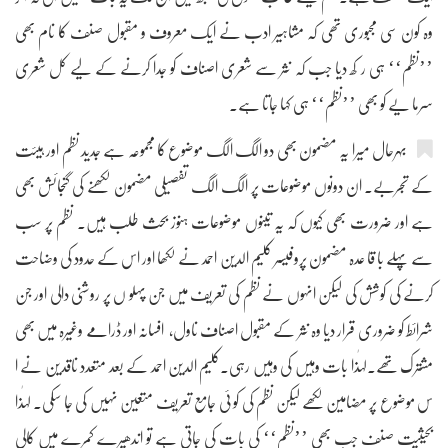
وہ کون سی مجبوری تھی کہ مشاہیر ادب نے ایک معروف و مقبول صنف کا نام بھی
’’نظم‘‘ ہی ر کھ دیا جب کہ نثر سے شعری اصناف کو جدا کرنے کے لیے کل شعری
سرما یے کو بھی ’’نظم‘‘ ہی کہا جاتا ہے۔
بہرحال میرا یہ مضمون بھی دو الگ الگ موضوع کا مجموعہ ہے جدید نظم اور ہیئت
کے تجربے۔ ان دونوں موضوعات پر الگ الگ تفصیلی مضمون لکھنے کی گنجائش بھی
ہے اور ضرورت بھی کیوں کہ یہ تینوں موضوعات ہنوز بحث طلب ہیں۔ نظم پر سب
سے پہلے با قا عدہ مضمون پروفیسر کلیم الدین احمد نے لکھا اور اس کے حدود کی وضاحت
کرنے کی کوشش کی لیکن انہوں نے نظم کی تعریف میں جن پہلو ں پر روشنی دالی اور جن
شرائط کو ضروری قرار دیا وہ نثر کے مقبول اصناف ناول، افسانہ اور ڈرامے وغیرہ میں بھی
مشترک تھے۔لہٰذا بات وہیں کی وہیں رہی۔کلیم الدین احمد کے بعد متعدد ناقدین نے ا
س موضوع پر مضامین لکھے لیکن نظم کی کو ئی جامع تعریف متعین نہیں کی جا سکی۔ لہٰذا
بحیثیت صنف جب بھی ’’نظم‘‘ کی بات کی جاتی ہے تو اندھیرے کمرے میں کالی