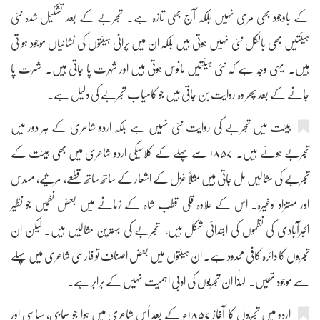
کے باوجود بھی مری نہیں بلکہ آج بھی تازہ ہے۔ تجربے کے بعد تشکیل شدہ نئی
ہیئتیں بھی بالکل نئی نہیں ہوتی ہیں بلکہ ان میں پرانی ہیئتوں کی نشانیاں موجود ہو تی
ہیں۔ یہی وجہ ہے کہ نئی ہیئتیں مانوس ہوتی ہیں اور شہرت پا جاتی ہیں۔ شہرت پا
جانے کے بعد پھر وہ روایت بن جاتی ہیں جو کامیاب تجربے کی دلیل ہے۔
ہیئت میں تجربے کی روایت نئی نہیں ہے بلکہ اردو شاعری کے ہر دور میں
تجربے ہوئے ہیں۔ ۱۸۵۷ سے پہلے کے کلاسیکی اردو شاعری میں بھی ہیئت کے
تجربے کی مثالیں مل جاتی ہیں مثلاً غزل کے اشعار کے ساتھ ساتھ قطعے، مرثیے، مسدس
اور مستزاد وغیرہ۔ اس کے علاوہ قلی قطب شاہ کے زمانے میں بعض نظمیں جو نظیر
اکبرآبادی کی نظموں کی ابتدائی شکل ہیں، تجربے کی بہترین مثالیں ہیں۔ لیکن ان
تجربوں کا دائرہ کافی محدود ہے۔ ان ہیئتوں میں بعض اصناف تو فارسی شاعری میں پہلے
سے موجود تھیں۔ لہٰذا ان تجربوں کی ادبی اہمیت نہیں کے برابر ہے۔
اردو میں تجربوں کا آغاز ۱۸۵۷ء کے بعد اُس شاعری میں ہوا جو سماجی، سیاسی اور