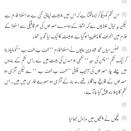
اس نظم کو دیکھ کر ایسالگتا ہے کہ اس میں جو ہیئت اپنائی گئی ہے وہ اسٹنزا فارم ہے
لیکن یہ خیال غلط یوں ہے کہ اشعار کے دوسرے مصرعوں کی ہم قافیگی سے اسٹنزا کے
فارم میں انحراف کا پہلو پیدا ہو گیا ہے جو ہیئت کا ایک نیا تجربہ تھا۔
جسٹس میاں محمد شاہ دین ہمایوں نے اسٹنزا فارم ’’الف ب الف ب ‘‘کو بنیاد بنا
کر ایک نظم ’’چمن کی سیر ‘‘ لکھی جو مسدس کی ہیئت میں ہے۔اس نظم کے بندوں
میں پہلے چار مصرعوں کی ترتیبِ قوافی ’’الف ب الف ب ‘‘ ہے لیکن آخری دو
مصرعوں کے قافیے جداگانہ تھے۔ہر بند کے آخری دو مصرعے فارسی میں ہیں۔ اس
نظم کا پہلا بند پیش کیا جاتا ہے:
غنچوں نے چٹکیوں میں مرا دل لبھا لیا