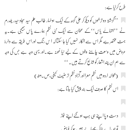
طرح کرایا ہے:
’’گزشتہ دو ترجموں کو دیکھ کر علی گڑھ کے ایک ہونہار طالب علم سید سجاد حیدر یلدرم
نے ’’انتہائے یاس‘‘کے عنوان سے ایک نئی نظم ہمارے پاس بھیجی ہے۔یہ
بہت مختصر ہے مگر اس سے انکار نہیں کیا جا سکتا کہ ا س رنگ اور اس طریقہ سے دائرۂ
عروض میں وسعت چاہنے والوں کے لیے نیا نمونہ ہے۔اور یہی وجہ ہے جس کی وجہ
سے ہم ان چند اشعار کو شائع کرتے ہیں۔ ‘‘
(بحوالہ اردو میں نظمِ معرا اور آزاد نظم از حنیف کیفی،ص۔۵۶)
اس نظم کا صرف ایک بند پیش کیا جاتا ہے:
دست و پا ا پنے ہی جب ہو گئے اپنے غماز
تو ہی اے خاک چھپا لے ہمیں ہو کر فیاض