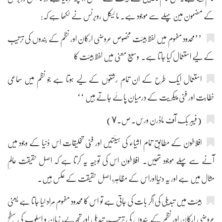
کے مضمون مین پہلے سے موجود ہے۔ ما ئیکل روبرٹس نے لکھا ہے کہ:
’’محدود مفہوم میں لفظ ہیئت مخصوص عروضی ارکان اور نظم کے بندوں کی ترتیب
کے لیے استعمال کیا جاتا ہے۔ وسیع معنی میں لفظ ہیئت کا
استعمال ایک طرح کے ان تمام رشتوں کے لیے ہوتا ہے جو نظم میں سماعی
خطابت اور فنی پیکریت کے درمیان پائے جاتے ہیں ‘‘
(فیبر بک آف ماڈرن ورس۔ ص۔٧)
افلاطون کے مطابق تمام اشیاء کی ہیئتیں اور فنّی تخلیقات اس دُنیا کے وجود میں
آنے سے پہلے موجود تھیں۔ افلاطون اس کی توجیہ یہ کرتا ہے کہ اصل حقیقت عالمِ
مثال میں ہے اور یہ دنُیااوراس کے مظاہر، اصل حقیقت کے عکس ہیں۔
ہیئت میں تبدیلی کی اگر بات کی جاتی ہے تو اس کا محدود مفہوم مراد لیا جاتا ہے یعنی
عروضی ارکان اور نظم کے بندوں کی ترتیب، تبدیلی اور تجربے، زبان و اسلوب کی سطح