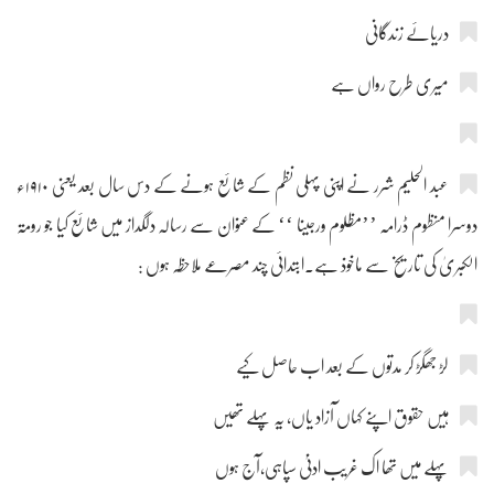
دریائے زندگانی
میری طرح رواں ہے
عبد الحلیم شرر نے اپنی پہلی نظم کے شائع ہونے کے دس سال بعد یعنی ۱۹۱۰ء
دوسرا منظوم ڈرامہ ’’مظلوم ورجینا ‘‘ کے عنوان سے رسالہ دلگداز میں شائع کیا جو رومۃ
الکبریٰ کی تاریخ سے ماخوذ ہے۔ابتدائی چند مصرعے ملاحظہ ہوں :
لڑ جھگڑ کر مدتوں کے بعد اب حاصل کیے
ہیں حقوق اپنے کہاں آزاد یاں، یہ پہلے تھیں
پہلے میں تھا اک غریب ادنیٰ سپاہی،آج ہوں