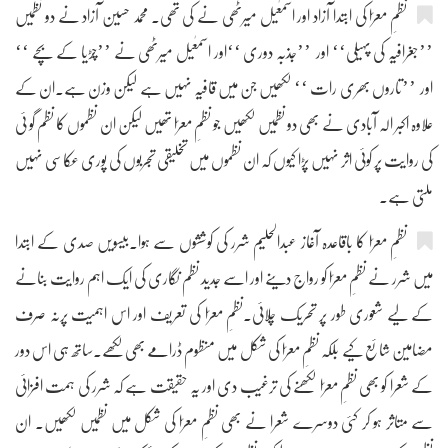
نظمِ معرّا کی ابتدا آزاد اور اسمٰعیل میرٹھی نے کی تھی۔ محمد حسین آزاد نے دو نظمیں
’’جغرافیہ کی پہیلی‘‘ اور ’’جذبہ دوری ‘‘اور اسمٰعیل میرٹھی نے ’’چڑیا کے بچے ‘‘
اور ’’تاروں بھری رات ‘‘ لکھیں جن میں قافیہ نہیں ہے لیکن وزن ہے۔ان کے
علاوہ اکبر الہ آبادی نے بھی دو نظمیں لکھیں جو نظمِ معرّا تھیں لیکن ان نظموں کا نظم گو ئی
کی روایت پر کوئی اثر نہیں پڑا کیوں کہ ان نظموں میں تخلیقی تجربوں کی پوری عکاسی نہیں
ملتی ہے۔
نظمِ معرّا کا باقاعدہ آغاز عبدالحلیم شرر کی کوششوں سے ہوا۔بیسویں صدی کے ابتدا
میں شرر نے نظمِ معرّا کو رواج دینے اور اسے جدید نظم نگاری کی ایک اہم روایت بنانے
کے لیے شعوری طور پر تحریک چلائی۔نظمِ معرّا کی تعریف اور اس اہمیت پرنہ صرف
مضامین شائع کیے بلکہ نظمِ معرّا کی شکل میں منظوم ڈرامے بھی لکھے۔ساتھ ہی اس دور
کے شعرا کو بھی نظمِ معرّا لکھنے کی ترغیب دی اور یہ حقیقت ہے کہ شرر کی ہمت افزائی
سے متاثر ہو کر کئی دوسرے شعرا نے بھی نظمِ معرّا کی شکل میں نظمیں لکھیں۔ ان