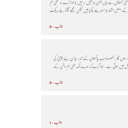
ھنی گھٹاؤں سے یاں ایسی بارشیں برسیں) خدا کرے نہ کبھی خم
 شاعر کے اصل اشعار (مصرعے)کیا ہیں لیکن مجھے لگتا ھے بریکٹ
جواب - 0
تا رہوں گا۔ خصوصا جب پاکستان کے اندر سیاسی بے چینی کی
کی شکل میں ہوتی ہے۔ خدا کرے کہ مرے اِک بھی ہم وطن کے
جواب - 0
جواب - 1