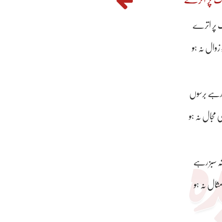
 پر اترے
زوال نہ ہو
ا رہے برسوں
 مجال نہ ہو
شہ سبز رہے
 مثال نہ ہو