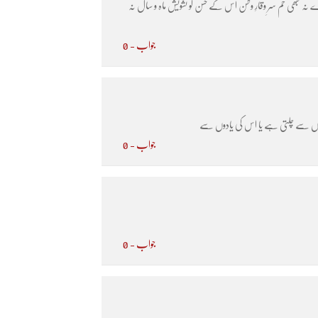
 کبھی خم سرِ وقارِ وطن اس کے حسن کو تشویش ماہ و سال نہ
جواب - 0
نسوں سے چلتی ہے یا اس کی یادوں سے
جواب - 0
جواب - 0