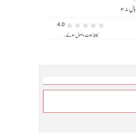
ال نہ ہو
4.0
"26"ووٹ وصول ہوئے۔