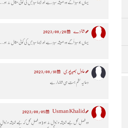
یہاں جو سبز اُگے وہ ہمیشہ سبز رہے اور ایسا سبز جس کی کوئی مثال نہ ہو۔۔
شانزے
2023/08/28
یہاں جو سبز اُگے وہ ہمیشہ سبز رہے اور ایسا سبز جس کی کوئی مثال نہ ہو۔۔
عادل بصیرپوری
2023/08/10
دعائیہ نظم بہت ہی شاندار ہے
Usman Khalid
2023/08/05
وہ فصلِ گل جسے اندیشہء زوال نہ ہو (وہ فصلِ گل کہ جسے اندیشہء زوال ن