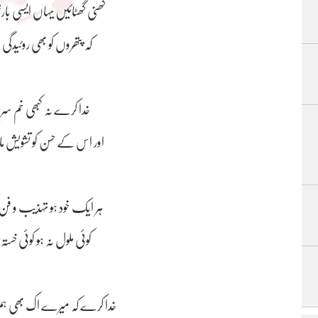
گھنی گھٹائیں یہاں ایسی با
کہ پتھروں کو بھی روئیدگی 
خدا کرے نہ کبھی خم سرِ 
اور اس کے حسن کو تشویش ماہ
ہر ایک خود ہو تہذیب و فن 
کوئی ملول نہ ہو کوئی خستہ
خدا کرے کہ میرے اک بھی ہ