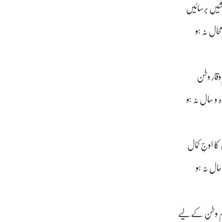
رشیں برسائیں
محال نہ ہو
وقارِ وطن
 و سال نہ ہو
کا اوجِ کمال
 حال نہ ہو
م وطن کے لیے