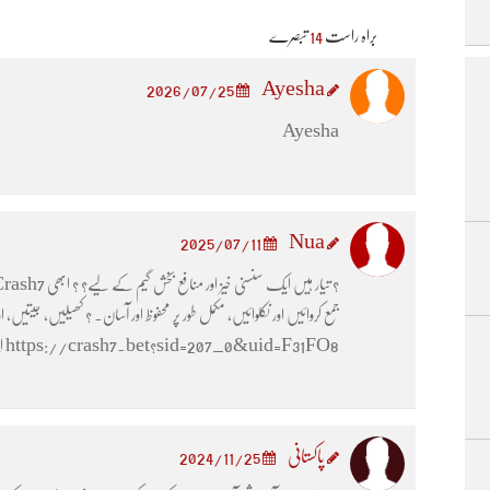
براہ راست
14
تبصرے
Ayesha
2026/07/25
Ayesha
Nua
2025/07/11
جمع کروائیں اور نکلوائیں، مکمل طور پر محفوظ اور آسان۔ ? کھیلیں، جیتیں
https://crash7.bet?sid=207_0&uid=F31FO8 اپنا نصیب آزمائیں اور بڑا انعام جیتیں!
پاکستانی
2024/11/25