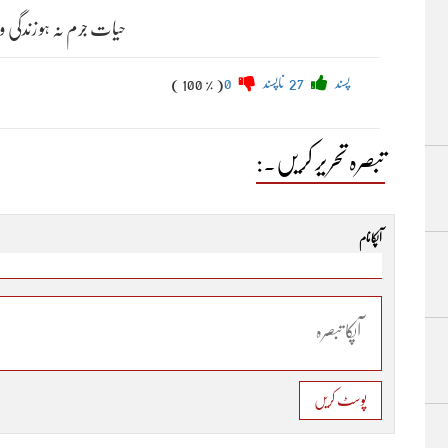
حیات جرم نہ ہو زندگی وب
پسند
27
ناپسند
0
( 100 % )
تبصرہ تحریر کریں۔:
آپکا نام
پوسٹ کریں