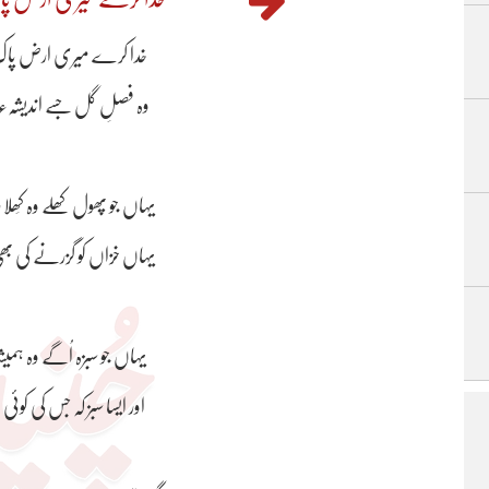
خدا کرے میری ارض پاک
وہ فصلِ گل جسے اندیشہء 
یہاں جو پھول کھلے وہ کِھل
یہاں خزاں کو گزرنے کی بھی
یہاں جو سبزہ اُگے وہ ہمی
اور ایسا سبز کہ جس کی کوئی