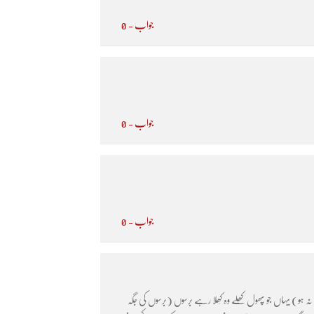
جواب - 0
جواب - 0
جواب - 0
ہ ہو) یہاں جو پھول کھلے وہ کِھلا رہے برسوں (برسوں کی جگہ