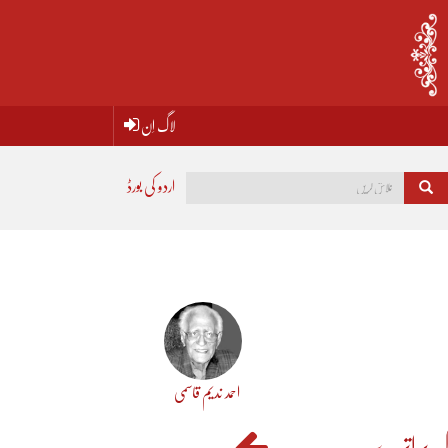
لاگ اِن
اردو کی بورڈ
احمد ندیم قاسمی
ک پر اترے