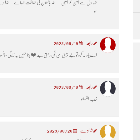
تہہ دل سے آمین ثم آمین۔۔ اللہ پاکستان کی حفاظت فرمائے۔۔خدا کرے نہ
ہو
رابعہ
2023/09/19
اسےیاد نہ کرو تو بے چینی سی لگی رہتی ہے ❤️ پتا نہیں یہ زندگی سا
رابعہ
2023/09/19
زیب النساء
شانزے
2023/08/28