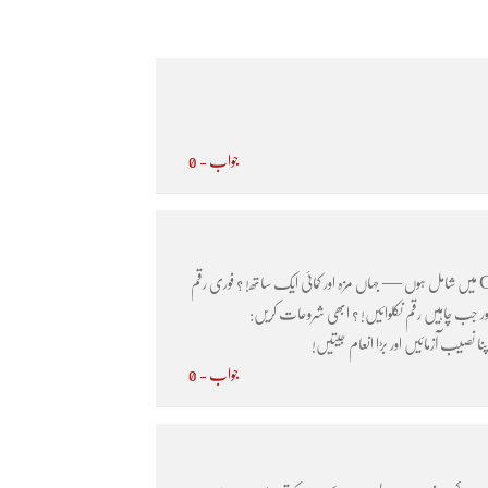
جواب - 0
? تیار ہیں ایک سنسنی خیز اور منافع بخش گیم کے لیے؟ ? ابھی Crash7 میں شامل ہوں — جہاں مزہ اور کمائی ایک ساتھ! ? فوری رقم
، اور جب چاہیں رقم نکلوائیں! ? ابھی شروعات کریں:
جواب - 0