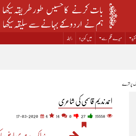
قید
میرے قلم سے
میں کون؟
رابطہ
ک پر اترے
احمد ندیم قاسمی کی شاعری
17-03-2020
4
14
0
27
15558
خدا کرے میری ارض پا