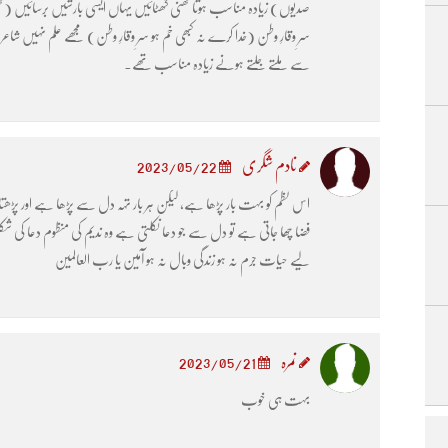
صدیوں) زیادہ مناسب ہوتا گھنی گھٹائیں یہاں ایسی بارشیں برسائیں (گ
سرِ وقارِ وطن (خدا کرے نہ کبھی خم ہو سرِ وقارِ وطن) مجھے علم نہیں
سے ملتے جلتے ہونے زیادہ مناسب تھے۔
نادم شگری
2023/05/22
اس نظم کو بہت بار پڑھا ہے، لیکن ہر بار تہہ دل سے پڑھا ہے اور پڑھ
فضا چھا جاتی ہے تو دل سے جو دعا نکلتی ہے وہ ندیم کی منظوم دعا 
لیے حیات جرم نہ ہو زندگی وبال نہ ہو آمین یا رب العالمین
نمرہ
2023/05/21
بہت ہی خوب