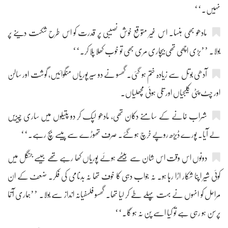
نہیں۔‘‘
مادھو بھی ہنسا۔ اس غیر متوقع خوش نصیبی پر قدرت کو اس طرح شکست دینے پر
بولا۔ ’’بڑی اچھی تھی بیچاری مری بھی تو خوب کھلا پلا کر۔‘‘
آدھی بوتل سے زیادہ ختم ہو گئی۔ گھسو نے دو سیر پوریاں منگوائیں، گوشت اور سالن
اور چٹ پٹی کلیجیاں اور تلی ہوئی مچھلیاں۔
شراب خانے کے سامنے دکان تھی، مادھو لپک کر دو پتیلوں میں ساری چیزیں
لے آیا۔ پورے ڈیڑھ روپے خرچ ہو گئے۔ صرف تھوڑے سے پیسے بچ رہے۔‘‘
دونوں اس وقت اس شان سے بیٹھے ہوئے پوریاں کھا رہے تھے جیسے جنگل میں
کوئی شیر اپنا شکار اڑا رہا ہو۔ نہ جواب دہی کا خوف تھا نہ بدنامی کی فکر۔ ضعف کے ان
مراحل کو انہوں نے بہت پہلے طے کر لیا تھا۔ گھسو فلسفیانہ انداز سے بولا۔ ’’ہماری آتما
پرسن ہو رہی ہے تو کیا اسے پن نہ ہو گا۔‘‘