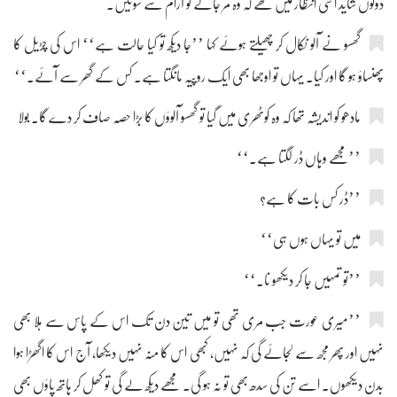
دونوں شاید اسی انتظار میں تھے کہ وہ مر جائے تو آرام سے سوئیں۔
گھسو نے آلو نکال کر چھیلتے ہوئے کہا ’’جا دیکھ تو کیا حالت ہے‘‘ اس کی چڑیل کا
پھنساؤ ہو گا اور کیا۔ یہاں تو اوجھا بھی ایک روپیہ مانگتا ہے۔ کس کے گھر سے آئے۔‘‘
مادھو کو اندیشہ تھا کہ وہ کوٹھری میں گیا تو گھسو آلوؤں کا بڑا حصہ صاف کر دے گا۔ بولا
’’مجھے وہاں ڈر لگتا ہے۔‘‘
’’ڈر کس بات کا ہے؟
میں تو یہاں ہوں ہی‘‘
’’تو تمہیں جا کر دیکھو نا۔‘‘
’’میری عورت جب مری تھی تو میں تین دن تک اس کے پاس سے ہلا بھی
نہیں اور پھر مجھ سے لجائے گی کہ نہیں، کبھی اس کا منہ نہیں دیکھا، آج اس کا اگھڑا ہوا
بدن دیکھوں۔ اسے تن کی سدھ بھی تو نہ ہو گی۔ مجھے دیکھ لے گی تو کھل کر ہاتھ پاؤں بھی