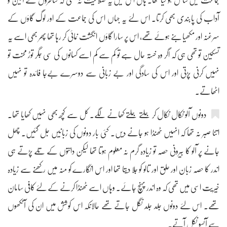
جماعت میں شامل ہو گیا تھا۔ ہاں اس میں یہ صلاحیت نہ تھی کہ شاطروں کے آئین و
آداب کی پابندی بھی کرتا۔ اس لئے یہ جہاں اس کی جماعت کے اور لوگ گاؤں کے
سرغنہ اور مکھیا بنے ہوئے تھے، اس پر سارا گاؤں انگشت نمائی کر رہا تھا پھر بھی اسے یہ
تسکین تو تھی ہی کہ اگر وہ خستہ حال ہے تو کم سے کم اسے کسانوں کی سی جگر توڑ محنت تو
نہیں کرنی پڑتی اور اس کی سادگی اور بے زبانی سے دوسرے بےجا فائدہ تو نہیں
اٹھاتے۔
دونوں آلو نکال نکال کر جلتے جلتے کھانے لگے۔ کل سے کچھ بھی نہیں کھایا تھا۔
اتنا صبر نہ تھا کہ انہیں ٹھنڈا ہو جانے دیں۔ کئی بار دونوں کی زبانیں جل گئیں۔ چھل
جانے پر آلو کا بیرونی حصہ تو زیادہ گرم نہ معلوم ہوتا تھا لیکن دانتوں کے تلے پڑتے ہی
اندر کا حصہ زبان اور حلق اور تالو کو جلا دیتا تھا اور اس انگارے کو منہ میں رکھنے سے زیادہ
خیریت اسی میں تھی کہ وہ اندر پہنچ جائے۔ وہاں اسے ٹھنڈا کرنے کے لئے کافی سامان
تھے۔ اس لئے دونوں جلد جلد نگل جاتے تھے حالانکہ اس کوشش میں ان کی آنکھوں
سے آنسو نکل آتے۔