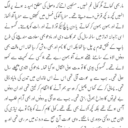
مار بھی کھاتے مگر کوئی غم نہیں۔ مسکین اتنے کہ وصولی کی مطلق امید نہ ہونے پر لوگ
انہیں کچھ نہ کچھ قرض دے دیتے تھے۔ مٹر یا آلو کی فصل میں کھیتوں سے مٹر یا آلو اکھاڑ
لاتے اور بھون بھون کر کھاتے یا دن پانچ ایکھ توڑ لاتے اور رات کو چوستے۔ گھسو نے
اسی زاہدانہ انداز میں ساٹھ سال کی عمر کاٹ دی اور مادھو بھی سعادت مند بیٹے کی طرح
باپ کے نقش قدم پر چل رہا تھا بلکہ اس کا نام اور بھی روشن کر رہا تھا۔ اس وقت بھی
دونوں الاؤ کے سامنے بیٹھے ہوئے آلو بھون رہے تھے جو کسی کے کھیت سے کھود
لائے تھے۔ گھسو کی بیوی کا تو مدت ہوئی انتقال ہو گیا تھا۔ مادھو کی شادی پچھلے سال
ہوئی تھی۔ جب سے یہ عورت آئی تھی اس نے اس خاندان میں تمدن کی بنیاد ڈالی
تھی۔ پسائی کر کے گھاس چھیل کر وہ سیر بھر آٹے کا انتظام کر لیتی تھی اور ان دونوں
بے غیرتوں کا دوزخ بھرتی رہتی تھی۔ جب سے وہ آئی یہ دونوں اور بھی آرام طلب اور
آلسی ہو گئے تھے بلکہ کچھ اکڑنے بھی لگے تھے۔ کوئی کام کرنے کو بلاتا تو بے نیازی کی
شان میں دوگنی مزدوری مانگتے۔ وہی عورت آج صبح سے دردِ زہ میں مر رہی تھی اور یہ