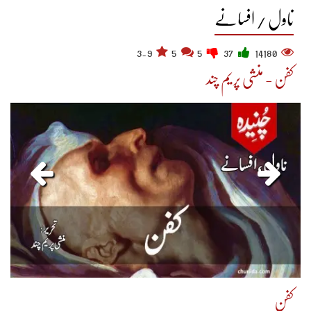
ناول / افسانے
3.9
5
5
37
14180
کفن - منشی پریم چند
کفن