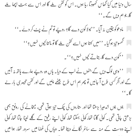
سال دنیا میں کیا گھاس کھودتا رہا ہوں۔ اس کو کفن ملے گا اور اس سے بہت اچھا ملے
گا، جو ہم دیں گے۔‘‘
مادھو کو یقین نہ آیا۔ ’’بو لا کون دے گا؟ روپے تو تم نے چٹ کر دئے۔‘‘
گھسو تیز ہو گیا۔ ’’میں کہتا ہوں اسے کفن ملے گا تو مانتا کیوں نہیں؟‘‘
’’کون دے گا، بتاتے کیوں نہیں؟‘‘۔
’’وہی لوگ دیں گے جنہوں نے اب کے دیا۔ ہاں وہ روپے ہمارے ہاتھ نہ آئیں
گے اور اگر کسی طرح آ جائیں تو پھر ہم اس طرح بیٹھے پئیں گے اور کفن تیسری بار لے
گا۔‘‘
جوں جوں اندھیرا بڑھتا تھا اور ستاروں کی چمک تیز ہوتی تھی، میخانے کی رونق بھی
بڑھتی جاتی تھی۔ کوئی گاتا تھا، کوئی بہکتا تھا، کوئی اپنے رفیق کے گلے لپٹا جاتا تھا، کوئی
اپنے دوست کے منہ سے ساغر لگائے دیتا تھا۔ وہاں کی فضا میں سرور تھا، ہوا میں