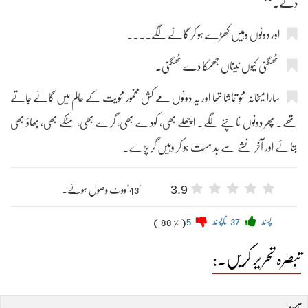
دئے۔‘‘
اور دونوں وہیں کھڑے ہو کر گانے لگے....
ٹھگنی کیوں نیناں جھمکا دے ٹھگنی۔
سارا میخانہ محوِ تماشا تھا اور یہ دونوں مے کش مخمور محویت کے عالم میں گائے جاتے
تھے۔ پھر دونوں ناچنے لگے۔ اچھلے بھی، کودے بھی، گرے بھی، مٹکے بھی، بھاؤ بھی
بتائے اور آخر نشے سے بد مست ہو کر وہیں گر پڑے۔
3.9
"43"ووٹ وصول ہوئے۔
پسند
37
ناپسند
5
( 88 % )
تبصرہ تحریر کریں۔: