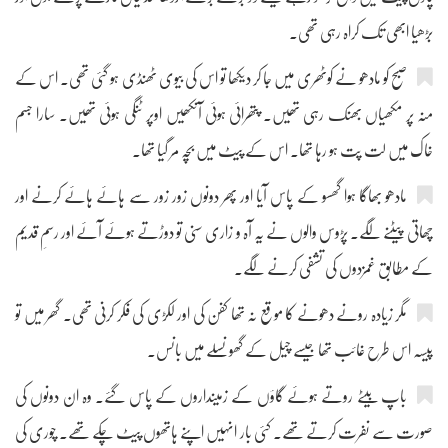
بڑھیا ابھی تک کراہ رہی تھی۔
صبح کو مادھو نے کوٹھری میں جا کر دیکھا تو اس کی بیوی ٹھنڈی ہو گئی تھی۔ اس کے
منہ پر مکھیاں بھنک رہی تھیں۔ پتھرائی ہوئی آنکھیں اوپر ٹنگی ہوئی تھیں۔ سارا جسم
خاک میں لت پت ہو رہا تھا۔ اس کے پیٹ میں بچہ مر گیا تھا۔
مادھو بھاگا ہوا گھسو کے پاس آیا اور پھر دونوں زور زور سے ہائے ہائے کرنے اور
چھاتی پیٹنے لگے۔ پڑوس والوں نے یہ آہ و زاری سنی تو دوڑتے ہوئے آئے اور رسمِ قدیم
کے مطابق غمزدوں کی تشفی کرنے لگے۔
مگر زیادہ رونے دھونے کا موقع نہ تھا کفن کی اور لکڑی کی فکر کرنی تھی۔ گھر میں تو
پیسہ اس طرح غائب تھا جیسے چیل کے گھونسلے میں بانس۔
باپ بیٹے روتے ہوئے گاؤں کے زمینداروں کے پاس گئے۔ وہ ان دونوں کی
صورت سے نفرت کرتے تھے۔ کئی بار انہیں اپنے ہاتھوں پیٹ چکے تھے۔ چوری کی