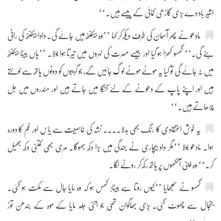
اشیر باد دے بڑی گاڑھی کمائی کے پیسے ہیں۔‘‘
مادھو نے پھر آسمان کی طرف دیکھ کر کہا ’’وہ بیکنٹھ میں جائے گی۔ دادا بیکنٹھ کی رانی
بنے گی۔‘‘ گھسو کھڑا ہو گیا اور جیسے مسرت کی لہروں میں تیرتا ہوا بولا۔ ’’ہاں بیٹا بیکنٹھ
میں نہ جائے گی تو کیا یہ موٹے موٹے لو گ جائیں گے، جو گریبوں کو دونوں ہاتھ سے لوٹتے
ہیں اور اپنے پاپ کے دھونے کے لئے گنگا میں جاتے ہیں اور مندروں میں جل
چڑھاتے ہیں۔‘‘
یہ خوش اعتقادی کا رنگ بھی بدلا.... نشہ کی خاصیت سے یاس اور غم کا دورہ
ہوا۔ مادھو بولا ’’مگر داد بیچاری نے جندگی میں بڑا دکھ بھوگا۔ مری بھی کتنی دکھ جھیل
کر۔‘‘ وہ اپنی آنکھوں پر ہاتھ رکھ کر رونے لگا۔
گھسو نے سمجھایا ’’کیوں روتا ہے بیٹا! کھس ہو کہ وہ مایا جال سے مکت ہو گئی۔
جنجال سے چھوٹ گئی۔ بڑی بھاگوان تھی جو اتنی جلد مایا کے موہ کے بندھن توڑ