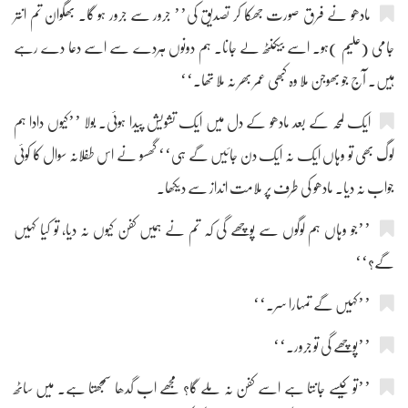
مادھو نے فرق صورت جھکا کر تصدیق کی’’ جرور سے جرور ہو گا۔ بھگوان تم انتر
جامی (علیم )ہو۔ اسے بیکنٹھ لے جانا۔ ہم دونوں ہردے سے اسے دعا دے رہے
ہیں۔ آج جو بھوجن ملا وہ کبھی عمر بھر نہ ملا تھا۔‘‘
ایک لمحہ کے بعد مادھو کے دل میں ایک تشویش پیدا ہوئی۔ بولا ’’کیوں دادا ہم
لوگ بھی تو وہاں ایک نہ ایک دن جائیں گے ہی‘‘ گھسو نے اس طفلانہ سوال کا کوئی
جواب نہ دیا۔ مادھو کی طرف پر ملامت انداز سے دیکھا۔
’’جو وہاں ہم لوگوں سے پوچھے گی کہ تم نے ہمیں کفن کیوں نہ دیا، تو کیا کہیں
گے؟‘‘
’’کہیں گے تمہارا سر۔‘‘
’’پوچھے گی تو جرور۔‘‘
’’تو کیسے جانتا ہے اسے کفن نہ ملے گا؟ مجھے اب گدھا سمجھتا ہے۔ میں ساٹھ