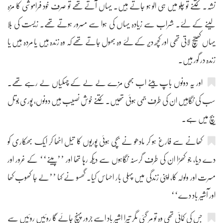
نشہ۔ کتنے تو چلو میں ہی الو ہو جاتے ہیں۔ یہاں آتے تھے تو صرف خود فراموشی کا مزہ
لینے کے لئے۔ شراب سے زیادہ یہاں کی ہوا سے مسرور ہوتے تھے۔ زیست کی بلا
یہاں کھینچ لاتی تھی اور کچھ دیر کے لئے وہ بھول جاتے تھے کہ وہ زندہ ہیں یا مردہ ہیں یا
زندہ در گور ہیں۔
اور یہ دونوں باپ بیٹے اب بھی مزے لے لے کے چسکیاں لے رہے تھے۔
سب کی نگاہیں ان کی طرف جمی ہوئی تھیں۔ کتنے خوش نصیب ہیں دونوں، پوری بوتل
بیچ میں ہے۔
کھانے سے فارغ ہو کر مادھو نے بچی ہوئی پوریوں کا تیل اٹھا کر ایک بھکاری کو
دے دیا، جو کھڑا ان کی طرف گرسنہ نگاہوں سے دیکھ رہا تھا اور ’’پینے‘‘ کے غرور اور
مسرت اور ولولہ کا، اپنی زندگی میں پہلی بار احساس کیا۔ گھسو نے کہا ’’لے جا کھوب کھا
اور آشیر باد دے‘‘
جس کی کمائی تھی وہ تو مر گئی مگر تیرا اشیر باد اسے جرور پہنچ جائے گا روئیں روئیں سے