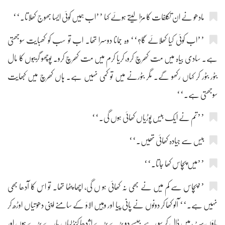
مادھو نے ان تکلفات کا مزا لیتے ہوئے کہا ’’اب ہمیں کوئی ایسا بھوج کھلاتا۔‘‘
’’اب کوئی کیا کھلائے گا؟‘‘ وہ جمانا دوسرا تھا۔ اب تو سب کو کھبایت سوجھتی
ہے۔ سادی بیاہ میں مت کھرچ کرو، کریا کرم میں مت کھرچ کرو۔ پوچھو گریبوں کا مال
بٹور بٹور کر کہاں رکھو گے۔ مگر بٹورنے میں تو کمی نہیں ہے۔ ہاں کھرچ میں کبھایت
سوجھتی ہے۔‘‘
’’تم نے ایک بیس پوڑیاں کھائی ہوں گی۔‘‘
بیس سے جیادہ کھائی تھیں۔‘‘
’’میں پچاس کھا جاتا۔‘‘
’’پچاس سے کم میں نے بھی نہ کھائی ہو ں گی، اچھا پٹھا تھا۔ تو اس کا آدھا بھی
نہیں ہے۔‘‘ آلو کھا کر دونوں نے پانی پیا اور وہیں الاؤ کے سامنے اپنی دھوتیاں اوڑھ کر
پاؤں پیٹ میں ڈال کر سو رہے جیسے دو بڑے بڑے اژدھا کنڈلیاں مارے پڑے ہوں اور