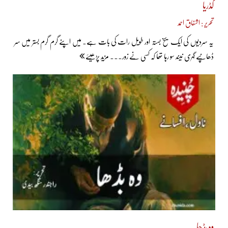
گڈریا
تحریر : اشفاق احمد
یہ سردیوں کی ایک یخ بستہ اور طویل رات کی بات ہے۔ میں اپنے گرم گرم بستر میں سر
ڈھانپے گہری نیند سو رہا تھا کہ کسی نے زور... مزید پڑھیئے
وہ بڈھا