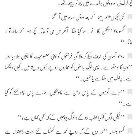
کچھ گزک لی اور دونوں برآمدے میں بیٹھ کر پینے لگے۔
کئی کچناں پیہم پینے کے بعد دونوں سرور میں آ گئے۔
گھسو بولا ’’کفن لگانے سے کیا ملتا۔ آکھر جل ہی تو جاتا۔ کچھ بہو کے ساتھ تو نہ
جاتا۔‘‘
مادھو آسمان کی طرف دیکھ کر بولا گویا فرشتوں کو اپنی معصومیت کا یقین دلا رہا ہو۔
’’دنیا کا دستور ہے۔ یہی لوگ باسنوں کو ہجاروں روپے کیوں دیتے ہیں۔ کون دیکھتا
ہے۔ پرلوک میں ملتا ہے یا نہیں۔‘‘
’’بڑے آدمیوں کے پاس دھن ہے پھونکیں، ہمارے پاس پھونکنے کو کیا
ہے۔‘‘
’’لیکن لوگوں کو کیا جواب دو گے؟ لو گ پوچھیں گے کہ کفن کہاں ہے؟‘‘
گھسو ہنسا۔ ’’کہہ دیں گے کہ روپے کمر سے کھسک گئے بہت ڈھونڈا۔ ملے