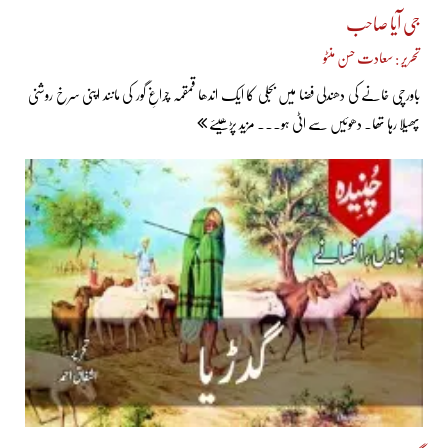
جی آیا صاحب
تحریر : سعادت حسن منٹو
باورچی خانے کی دھندلی فضا میں بجلی کا ایک اندھا قمقمہ چراغِ گور کی مانند اپنی سرخ روشنی
پھیلا رہا تھا۔ دھوئیں سے اٹی ہو... مزید پڑھیئے