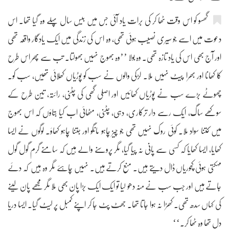
گھسو کو اس وقت ٹھا کر کی برات یاد آئی جس میں بیس سال پہلے وہ گیا تھا۔ اس
دعوت میں اسے جو سیری نصیب ہوئی تھی، وہ اس کی زندگی میں ایک یادگار واقعہ تھی
اور آج بھی اس کی یاد تازہ تھی۔ وہ بولا ’’وہ بھوج نہیں بھولتا۔ تب سے پھر اس طرح
کا کھانا اور بھرا پیٹ نہیں ملا۔ لڑکی والوں نے سب کو پوڑیاں کھلائی تھیں، سب کو۔
چھوٹے بڑے سب نے پوڑیاں کھائیں اور اصلی گھی کی چٹنی، رائتہ، تین طرح کے
سوکھے ساگ، ایک رسے دار ترکاری، دہی، چٹنی، مٹھائی اب کیا بتاؤں کہ اس بھوج
میں کتنا سواد ملا۔ کوئی روک نہیں تھی جو چیز چاہو مانگو اور جتنا چاہو کھاؤ۔ لوگوں نے ایسا
کھایا، ایسا کھایا کہ کسی سے پانی نہ پیا گیا، مگر پروسنے والے ہیں کہ سامنے گرم گول گول
مہکتی ہوئی کچوریاں ڈال دیتے ہیں۔ منع کرتے ہیں۔ نہیں چاہئے مگر وہ ہیں کہ دئے
جاتے ہیں اور جب سب نے منہ دھو لیا تو ایک ایک بڑا پان بھی ملا مگر مجھے پان لینے
کی کہاں سدھ تھی۔ کھڑا نہ ہوا جاتا تھا۔ جھٹ پٹ جا کر اپنے کمبل پر لیٹ گیا۔ ایسا دریا
دل تھا وہ ٹھا کر۔‘‘