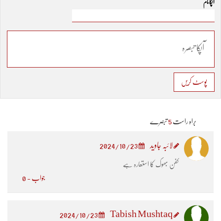
آپکا نام
پوسٹ کریں
براہ راست
5
تبصرے
لائبہ جاوید
2024/10/23
کفن بھوک کا استعارہ ہے
جواب - 0
Tabish Mushtaq
2024/10/23