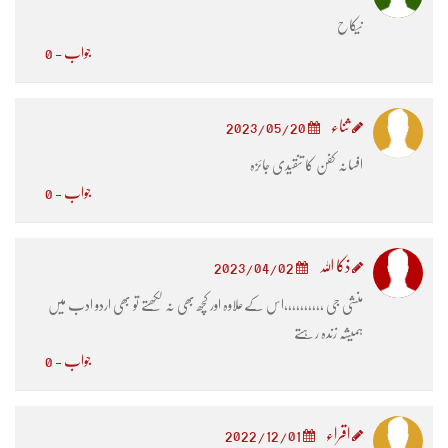
ںیکاح
جواب - 0
ثناء
2023/05/20
افسانہ کفن کا تنقیدی جائزہ
جواب - 0
ذکا اللہ
2023/04/02
منشی جی ،،،،،،،،،،اس کےعلاوہ اور کچھ بھی نہ لکھتے تو بھی اردو ادب میں
ہمیشہ زندہ رہتے
جواب - 0
اقراء
2022/12/01