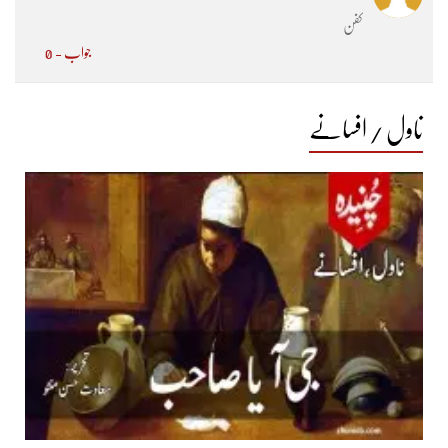
کفن
جواب - 0
ناول / افسانے