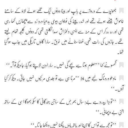
جھونپڑے کے دروازے پر باپ اور بیٹا دونوں ایک بجھے ہوئے الاؤ کے سامنے
خاموش بیٹھے ہوئے تھے اور اندر بیٹے کی نوجوان بیوی بدھیا دردِ زہ سے پچھاڑیں کھا رہی
تھی اور رہ رہ کر اس کے منہ سے ایسی دلخراش صدا نکلتی تھی کہ دونوں کلیجہ تھام لیتے
تھے۔ جاڑوں کی رات تھی، فضا سناٹے میں غرق۔ سارا گاؤں تاریکی میں جذب ہو گیا
تھا۔
گھسو نے کہا ’’معلوم ہوتا ہے بچے گی نہیں۔ سار ا دن تڑپتے ہو گیا، جا دیکھ تو آ۔‘‘
مادھو دردناک لہجے میں بولا ’’مرنا ہی ہے تو جلدی مر کیوں نہیں جاتی۔ دیکھ کر کیا
آؤں۔‘‘
’’تو بڑا بیدرد ہے بے! سال بھر جس کے ساتن جندگانی کا سکھ بھوگا اسی کے ساتھ
اتنی بے وپھائی۔‘‘
’’تو مجھ سے تو اس کا تڑپنا اور ہاتھ پاؤں پٹکنا نہیں دیکھا جا تا۔‘‘