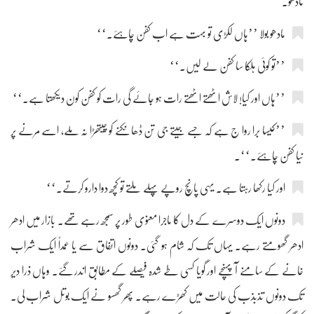
مادھو۔‘‘
مادھو بولا ’’ہاں لکڑی تو بہت ہے اب کفن چاہئے۔‘‘
’’تو کوئی ہلکا سا کفن لے لیں۔‘‘
’’ہاں اور کیا! لاش اٹھتے اٹھتے رات ہو جائے گی رات کو کفن کون دیکھتا ہے۔‘‘
’’کیسا برا روا ج ہے کہ جسے جیتے جی تن ڈھانکنے کو چیتھڑا نہ ملے، اسے مرنے پر
نیا کفن چاہئے۔‘‘۔
اور کیا رکھا رہتا ہے۔ یہی پانچ روپے پہلے ملتے تو کچھ دوا دارو کرتے۔‘‘
دونوں ایک دوسرے کے دل کا ماجرا معنوی طور پر سمجھ رہے تھے۔ بازار میں ادھر
ادھر گھومتے رہے۔ یہاں تک کہ شام ہو گئی۔ دونوں اتفاق سے یا عمداً ایک شراب
خانے کے سامنے آ پہنچے اور گویا کسی طے شدہ فیصلے کے مطابق اندر گئے۔ وہاں ذرا دیر
تک دونوں تذبذب کی حالت میں کھڑے رہے۔ پھر گھسو نے ایک بوتل شراب لی۔