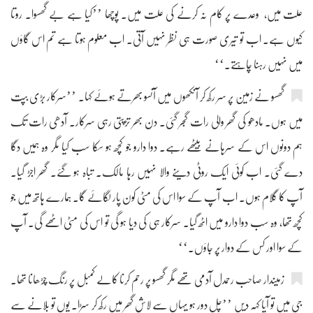
علت میں، وعدے پر کام نہ کرنے کی علت میں۔ پوچھا ’’کیا ہے بے گھسوا۔ روتا
کیوں ہے۔ اب تو تیری صورت ہی نظر نہیں آتی۔ اب معلوم ہوتا ہے تم اس گاؤں
میں نہیں رہنا چاہتے۔‘‘
گھسو نے زمین پر سر رکھ کر آنکھوں میں آنسو بھرتے ہوئے کہا۔ ’’سرکار بڑی بپت
میں ہوں۔ مادھو کی گھر والی رات گجر گئی۔ دن بھر تڑپتی رہی سرکار۔ آدھی رات تک
ہم دونوں اس کے سرہانے بیٹھے رہے۔ دوا دارو جو کچھ ہو سکا سب کیا مگر وہ ہمیں دگا
دے گئی۔ اب کوئی ایک روٹی دینے والا نہیں رہا مالک۔ تباہ ہو گئے۔ گھر اجڑ گیا۔
آپ کا گلام ہوں۔ اب آپ کے سوا اس کی مٹی کون پار لگائے گا۔ ہمارے ہاتھ میں جو
کچھ تھا، وہ سب دوا دارو میں اٹھ گیا۔ سرکار ہی کی دیا ہو گی تو اس کی مٹی اٹھے گی۔ آپ
کے سوا اور کس کے دوار پر جاؤں۔‘‘
زمیندار صاحب رحمدل آدمی تھے مگر گھسو پر رحم کرنا کالے کمبل پر رنگ چڑھانا تھا۔
جی میں تو آیا کہہ دیں ’’چل دور ہو یہاں سے لاش گھر میں رکھ کر سڑا۔ یوں تو بلانے سے