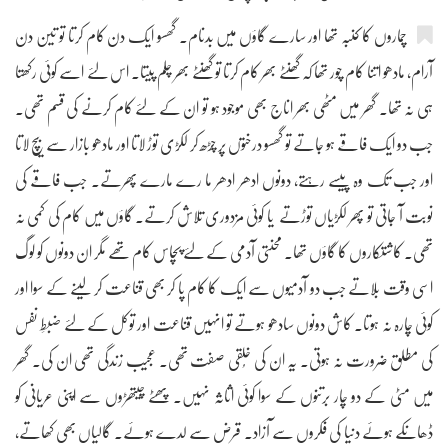
چماروں کا کنبہ تھا اور سارے گاؤں میں بدنام۔ گھسو ایک دن کام کرتا تو تین دن
آرام، مادھو اتنا کام چور تھا کہ گھنٹے بھر کام کرتا تو گھنٹے بھر چلم پیتا۔ اس لئے اسے کوئی رکھتا
ہی نہ تھا۔ گھر میں مٹھی بھر اناج بھی موجود ہو تو ان کے لئے کام کرنے کی قسم تھی۔
جب دو ایک فاقے ہو جاتے تو گھسو درختوں پر چڑھ کر لکڑی توڑ لاتا اور مادھو بازار سے بیچ لاتا
اور جب تک وہ پیسے رہتے، دونوں ادھر ادھر ما رے مارے پھرتے۔ جب فاقے کی
نوبت آ جاتی تو پھر لکڑیاں توڑتے یا کوئی مزدوری تلاش کرتے۔ گاؤں میں کام کی کمی نہ
تھی۔ کاشتکاروں کا گاؤں تھا۔ محنتی آدمی کے لئے پچاس کام تھے مگر ان دونوں کو لوگ
اسی وقت بلاتے جب دو آدمیوں سے ایک کا کام پا کر بھی قناعت کر لینے کے سوا اور
کوئی چارہ نہ ہوتا۔ کاش دونوں سادھو ہوتے تو انہیں قناعت اور توکل کے لئے ضبطِ نفس
کی مطلق ضرورت نہ ہوتی۔ یہ ان کی خُلقی صفت تھی۔ عجیب زندگی تھی ان کی۔ گھر
میں مٹی کے دو چار برتنوں کے سوا کوئی اثاثہ نہیں۔ پھٹے چیتھڑوں سے اپنی عریانی کو
ڈھانکے ہوئے دنیا کی فکروں سے آزاد۔ قرض سے لدے ہوئے۔ گالیاں بھی کھاتے،