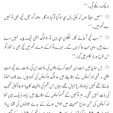
نہ پٹک سکے گی۔‘‘
’’میں سوچتا ہوں کہ کوئی بال بچہ ہو گیا تو کیا ہو گا۔ سونٹھ، گڑ، تیل، کچھ بھی تو نہیں
ہے گھر میں۔‘‘
’’سب کچھ آ جائے گا۔ بھگوان بچہ دیں تو، جو لوگ ابھی ایک پیسہ نہیں دے
رہے ہیں، وہی تب بلا کر دیں گے۔ میرے تو لڑکے ہوئے، گھر میں کچھ بھی نہ تھا، مگر
اس طرح ہر بار کام چل گیا۔‘‘
جس سماج میں رات دن محنت کرنے والوں کی حالت ان کی حالت سے کچھ بہت
اچھی نہ تھی اور کسانوں کے مقابلے میں وہ لوگ جو کسانوں کی کمزوریوں سے فائدہ اٹھانا
جانتے تھے کہیں زیادہ فارغ البال تھے، وہاں اس قسم کی ذہنیت کا پیدا ہو جانا کوئی تعجب
کی بات نہیں تھی۔ ہم تو کہیں گے گھسو کسانوں کے مقابلے میں زیادہ باریک بین تھا
اور کسانوں کی تہی دماغ جمعیت میں شامل ہونے کے بدلے شاطروں کی فتنہ پرداز