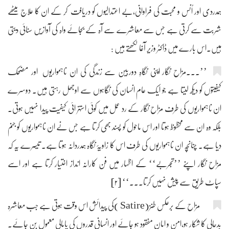
ہمدردی اور اُنس و محبت کی فراوانی،بے اعتدالیوں کو دریافت کر کے ان کا علاج میٹھے
شربت سے کرتی ہے جس سے معاشرے سے آہ کے بجائے واہ کی آوازیں سنائی دیتی
ہیں۔اس بارے میں ڈاکٹر وزیر آغا لکھتے ہیں :
’’۔۔۔مزاح نگار اپنی نگاہِ دوربین سے زندگی کی ان ناہمواریوں اور مضحک
کیفیتوں کو دیکھ لیتا ہے جو ایک عام انسان کی نگاہوں سے اوجھل رہتی ہیں۔ دوسرے
ان ناہمواریوں کی طرف مزاح نگار کے رد عمل میں کوئی استہزائی کیفیت پیدا نہیں ہوتی۔
بلکہ وہ ان سے محظوظ ہوتا اور اس ماحول کو پسند بھی کرتا ہے جس نے ان ناہمواریوں کو جنم
دیا ہے۔ چنانچہ ان ناہمواریوں کی طرف اس کا زاویۂ نگاہ ہمدردانہ ہوتا ہے۔ تیسرے یہ کہ
مزاح نگار اپنے ’’تجربے‘‘ کے اظہار میں فن کارانہ انداز اختیار کرتا ہے اور اسے
سپاٹ طریق سے پیش نہیں کرتا۔۔۔‘‘ [۲]
مزاح کے برعکس طنز(Satire )کی پیدائش اس وقت ہوتی ہے جب معاشرہ
بدحالی کا شکار ہو،امن و امان مفقود ہو جائے اور انسانی قدروں کی پامالی معمول بن جائے۔