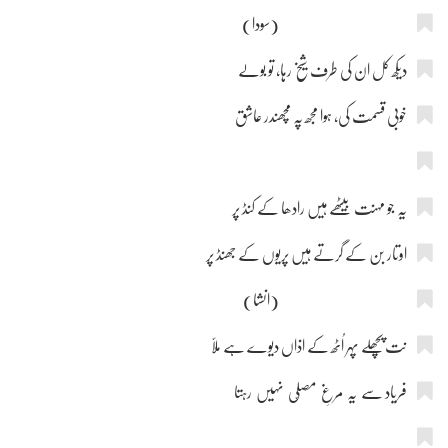
(سودا)
دیکھ کل ان کی طرف شیخ رہا، تو بولے
خوبی قسمت کی، ہوا مجھ پہ مچھندر عاشق
یہ جو مہنت بیٹھے ہیں رادھا کے کنڈ پر
اوتار بن کے گرتے ہیں پریوں کے جھنڈ پر
(انشا)
نت پچھلے پہر اُٹھ کے اذاں دیوے ہے ملّا
فریاد سے یہ مرغِ مصلّی نہیں رہتا