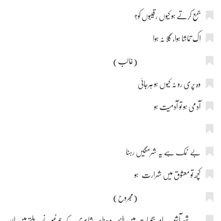
جمع کرتے ہو کیوں رقیبوں کو؟
اِک تماشا ہوا، گلا نہ ہوا
(غالب)
وہ پری رو نہ کیوں ہو ہرجائی
آدمی ہو تو آدمیت ہو
بے نمک ہے یہ شرمگیں رہنا
کچھ تو معشوق میں شرارت ہو
(مجروح)
شہر آشوب اور ہجویات میں طنزیہ و مزاحیہ شاعری کے جو نمونے ملتے ہیں ان