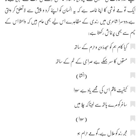
ایک تو مے نوشی کا اپنا خاصہ ہے کہ یہ انسان کو اپنے گرد و پیش سے لاتعلق کر دیتی
ہے،دوسرا شاعری میں رندی کے مظاہرے اس لیے بھی عام ہیں کہ واعظ اس کے
نام سے بھی پُرخاش رکھتا ہے:
کیا کام ہم کو سجدۂ دیر و حرم کے ساتھ
مستوں کا سر جھکے ہے صراحی کے خم کے ساتھ
(انشا)
کیفیت چشم اس کی مجھے یاد ہے سودا
ساغر کو مرے ہاتھ سے لینا کہ چلا میں
(سودا)
مجھ رند کو حلال ہے، گو مے حرام ہو