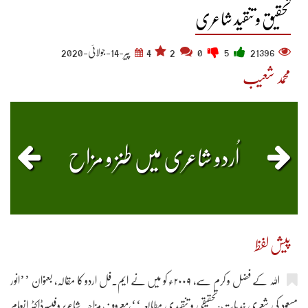
تحقیق و تنقید شاعری
21396
5
0
2
4
پیر-14-جولائی-2020
محمد شعیب
اُردو شاعری میں طنز و مزاح
پیش لفظ
اللہ کے فضل و کرم سے، ۲۰۰۹ء کو میں نے ایم۔فل اردو کا مقالہ، بعنوان ’’انور
مسعود کی شعری خدمات:تحقیقی و تنقیدی مطالعہ‘‘،معروف مزاحیہ شاعرپروفیسرڈاکٹر انعام