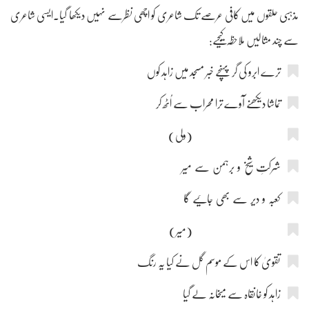
مذہبی حلقوں میں کافی عرصے تک شاعری کو اچھی نظرسے نہیں دیکھا گیا۔ایسی شاعری
سے چند مثالیں ملاحظہ کیجیے:
ترے ابرو کی گر پہنچے خبر مسجد میں زاہد کوں
تماشا دیکھنے آوے ترا محراب سے اُٹھ کر
(ولی)
شرکتِ شیخ و برہمن سے میر
کعبہ و دیر سے بھی جائیے گا
(میر)
تقویٰ کا اس کے موسم گل نے کیا یہ رنگ
زاہد کو خانقاہ سے میخانہ لے گیا