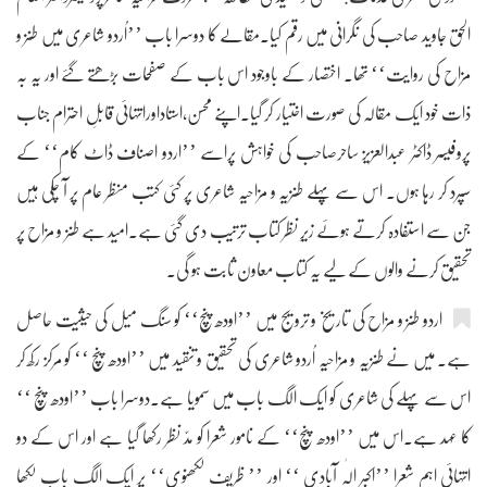
الحق جاوید صاحب کی نگرانی میں رقم کیا۔مقالے کا دوسرا باب ’’اُردو شاعری میں طنز و
مزاح کی روایت‘‘ تھا۔ اختصار کے باوجود اس باب کے صفحات بڑھتے گئے اور یہ بہ
ذات خود ایک مقالہ کی صورت اختیار کر گیا۔اپنے محسن،استاداورانتہائی قابلِ احترام جناب
پروفیسر ڈاکٹر عبدالعزیز ساحرصاحب کی خواہش پراسے ’’اردو اصناف ڈاٹ کام‘‘ کے
سپرد کر رہا ہوں۔ اس سے پہلے طنزیہ و مزاحیہ شاعری پر کئی کتب منظر عام پر آ چکی ہیں
جن سے استفادہ کرتے ہوئے زیرِ نظر کتاب ترتیب دی گئی ہے۔امید ہے طنز و مزاح پر
تحقیق کرنے والوں کے لیے یہ کتاب معاون ثابت ہو گی۔
اردو طنز و مزاح کی تاریخ و ترویج میں ’’اودھ پنچ‘‘ کو سنگ میل کی حیثیت حاصل
ہے۔ میں نے طنزیہ و مزاحیہ اُردو شاعری کی تحقیق و تنقید میں ’’اودھ پنچ ‘‘ کو مرکز رکھ کر
اس سے پہلے کی شاعری کو ایک الگ باب میں سمویا ہے۔دوسرا باب ’’اودھ پنچ ‘‘
کا عہد ہے۔اس میں ’’اودھ پنچ‘‘ کے نامور شعرا کو مدّ نظر رکھا گیا ہے اور اس کے دو
انتہائی اہم شعرا ’’اکبر الٰہ آبادی ‘‘ اور ’’ ظریف لکھنوی‘‘ پر ایک الگ باب لکھا