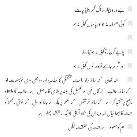
بے در و دیوار سا اک گھر بنایا چاہئے
کوئی ہمسایہ نہ ہو اور پاسباں کوئی نہ ہو
پڑیے گر بیمار تو کوئی نہ ہو تیمار دار
اور اگر مر جائیے تو نوحہ خواں کوئی نہ ہو
اللہ تعالیٰ کے ساتھ براہِ راست شگفتگی کا مظاہرہ اور وہ بھی بڑی خوبصورت ادا
کے ساتھ، غالب کے کمالِ فن اور تخئیل کی بلند پروازی کا حاصل ہے۔غالب کا واعظ و
ناصح پر تنقید کرنے کے ساتھ فرشتوں کے لکھے پر پکڑے جانا اور دل کے خوش رکھنے کو
جنت کا اچھا خیال کہہ دینا ان کی نکتہ آرائی کا ایک شگفتہ پہلو ہے:
ہم کو معلوم ہے جنت کی حقیقت لیکن