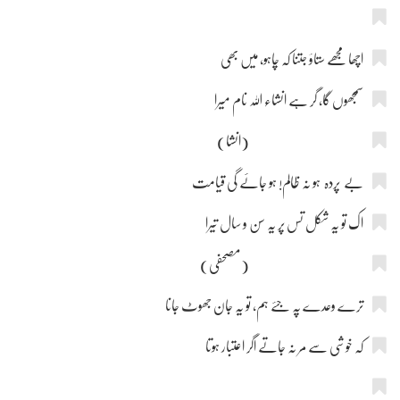
اچھا مجھے ستاؤ جتنا کہ چاہو، میں بھی
سمجھوں گا، گر ہے انشاء اللہ نام میرا
(انشا)
بے پردہ ہو نہ ظالم! ہو جائے گی قیامت
اک تو یہ شکل تس پر یہ سن و سال تیرا
(مصحفی)
ترے وعدے پہ جئے ہم، تو یہ جان جھوٹ جانا
کہ خوشی سے مر نہ جاتے اگر اعتبار ہوتا