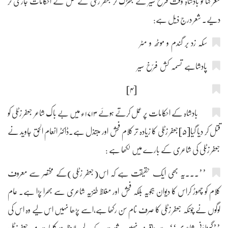
شعر کہا تو بادشاہِ وقت فرخ سیر نے بھڑک کر جعفر زٹلی کے قتل کے احکامات جاری کر
دیے۔ شعر درج ذیل ہے:
سکّہ زد بر گندم و موٹھ و مٹر
پادشاہے تسمہ کش فرّخ سیر
[۴]
بادشاہ کے احکامات پر عمل کرتے ہوئے ۱۷۱۳ء میں بے باک شاعر جعفر زٹلی کو
قتل کر دیا گیا[۵]جعفر زٹلی کا زیادہ تر کلام فحش اور مبتذل ہے۔ڈاکٹر انعام الحق جاوید نے
جعفر زٹلی کی شاعری کے بارے میں لکھا ہے :
’’۔۔۔یہ بھی ایک حقیقت ہے کہ اس(جعفر زٹلی)کے مختصر سے معروف
کلام کو چھوڑ کراس کا دیوان ہجویہ بلکہ فحش اور مغلظ طنزیہ شاعری سے بھرا پڑا ہے۔ عام
لوگوں نے چونکہ جعفر زٹلی کا صرف نام سن رکھا ہے،اسے پڑھا نہیں اس لیے وہ اس کی