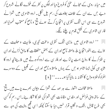
میں میانہ روی کے بجائے سختی کو فروغ دیا اور لوگوں پر کفر کے فتوے لگانے شروع کر
دیے جس سے ان کے خلاف بغاوت کی رسم چل نکلی۔ اردو شاعری میں شعرا نے
شروع سے ہی اس تنگ نظری پر احتجاج کرتے ہوئے شیخ و ناصح کو معتوب ٹھہرایا اور
فارسی شاعری کے نقشِ قدم پر چلنے لگے:
’’ اردو شاعری میں مذہبی تنگ نظری وسخت گیری، ملّائیت و مولویّت کے
حوالے سے بطورِ احتجاج مُلّا، واعظ، ناصح اور اِن کے بعض متعلقات کا مذاق اُڑانے اور ان
پر طنز کرنے کا رواج بہت پُرانا ہے اور فارسی سے اردو کو وِرثے میں ملا۔چنانچہ اردو کا
شاید ہی کوئی ایسا شاعر ہو جس کے یہاں واعظ و ناصح اور ان کے قبیل کے دوسرے
افراد کو طنز و مزاح کا نشانہ نہ بنایا گیا ہو۔۔۔۔‘‘ [۸]
واعظ مخالف اشعار سے ہر عہد کے شعرا کے دیوان بھرے پڑے ہیں۔شیخ
کے ساتھ دینی فرائض اور مقدس مقامات بھی شعرا کی طنز کا شکار بنے۔اس رسم کو کسی
بھی طرح قابلِ رشک و تقلید قرار نہیں دیا جا سکتا کیونکہ اسی قبیح روایت کی وجہ سے