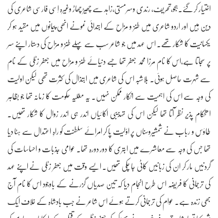
اختیار کر گئے۔ہجو،تحریف، رندی وسرمستی،زاہد سے چھیڑ چھاڑ وغیرہ اِسی فارسی شاعری کی
دین ہیں اور اردو شاعری میں طنز و مزاح کے ابتدائی نمونے انھی پیمانوں میں مقید ہو کر
یکسانیت کا شکار تھے۔ اس عہد میں جو شاعر سب سے پہلے طنز و مزاح کی دستار اپنے سر
پر سجاتا ہے،اس کا نام مرزا محمد جعفر تھا جسے دنیائے طنز و مزاح میں جعفر زٹلی کے نام
سے شہرت حاصل ہوئی۔ بلاشبہ اس کی شاعری میں ابتذال کی کثرت تھی لیکن اولیت
کی وجہ سے اس کی اہمیت سے انکار ممکن نہیں۔ یہ مغلیہ حکومت کا زمانہ تھا جو بظاہر
استحکام پذیر نظر آتا تھا لیکن اس کی تہذیبی اکائیاں اندر ہی اندر زوال کا شکار تھیں۔
طاؤس و رباب نے شمشیروسناں پر اوّلیت پا کر امرائے سلطنت کو راہِ اعتدال سے ہٹا دیا
تھا جس کی وجہ سے معاشرے میں ابتری کا دور دورہ تھا۔ عوامی جذبات و احساسات کی
گردنیں مار کر ان کی زبانیں کاٹی جا چکی تھیں۔ ایسے وقت میں جعفر زٹلی نے اپنے عہد
کی ترجمانی کا فریضہ اس طرح انجام دیا کہ تین صدیاں گزرنے کے باوجود اس کا نام آج
بھی زندہ ہے۔ عوام کی ترجمانی کرتے ہوئے اس شاعر نے جب بادشاہ کے خلاف ایک