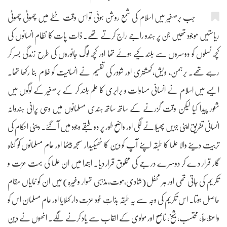
جب برصغیر میں اسلام کی شمع روشن ہوئی تو اس وقت خطے میں چھوٹی چھوٹی
ریاستیں موجود تھیں جن پر ہندو راجے راج کرتے تھے۔ ذات پات کا نظام انسانوں کی
کچھ نسلوں کو دوسروں سے بلند کیے ہوئے تھا اور کچھ لوگ جانوروں کی طرح زندگی بسر کر
رہے تھے۔ برہمن، ویش،کھشتری اور شودر کی تقسیم نے انسانیت کو غلام بنا رکھا تھا۔
ایسے میں اسلام نے انسانی مساوات و برابری کا علم بلند کر کے برصغیر کے لوگوں میں
شعور پیدا کیا لیکن وقت گزرنے کے ساتھ ساتھ ہندی مسلمانوں میں وہی پرانی ہندوانہ
انسانی تفریق اپنی جڑیں پھیلانے لگی اور واضح طور پر دو طبقے وجود میں آ گئے۔ دینی احکام کی
تربیت دینے والا علما کا طبقہ اپنے آپ کو دین کا ٹھیکیدار سمجھ بیٹھا اور عام مسلمانوں کو گناہ
گار قرار دے کر دوسرے درجے کی مخلوق قرار دیا۔ ابتدا میں ان علما کی بہت عزت و
تکریم کی جاتی تھی اور ہر محفل(شادی،موت،مذہبی تہوار وغیرہ) میں ان کو نمایاں مقام
حاصل ہوتا۔ اس تکریم کی وجہ سے یہ طبقہ بذاتِ خود عزت دار کہلایا اور عام مسلمان اس کو
واعظ،ملاّ، محتسب، شیخ، ناصح اور مولوی کے القاب سے یاد کرنے لگے۔ انھوں نے دین