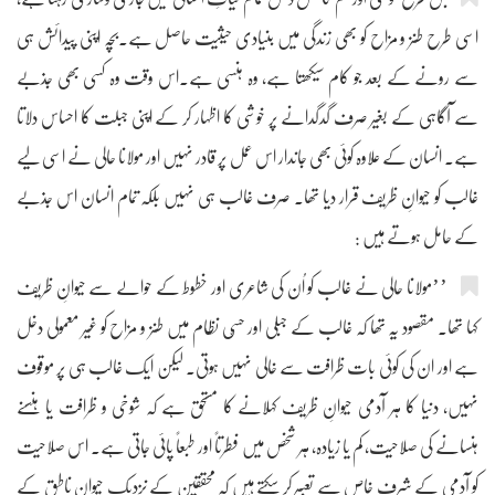
اسی طرح طنز و مزاح کو بھی زندگی میں بنیادی حیثیت حاصل ہے۔بچہ اپنی پیدائش ہی
سے رونے کے بعد جو کام سیکھتا ہے، وہ ہنسی ہے۔اس وقت وہ کسی بھی جذبے
سے آگاہی کے بغیر صرف گدگدانے پر خوشی کا اظہار کر کے اپنی جبلت کا احساس دلاتا
ہے۔ انسان کے علاوہ کوئی بھی جاندار اس عمل پر قادر نہیں اور مولانا حالی نے اسی لیے
غالب کو حیوانِ ظریف قرار دیا تھا۔ صرف غالب ہی نہیں بلکہ تمام انسان اس جذبے
کے حامل ہوتے ہیں :
’’مولانا حالی نے غالب کو اُن کی شاعری اور خطوط کے حوالے سے حیوانِ ظریف
کہا تھا۔ مقصود یہ تھا کہ غالب کے جبلی اور حسّی نظام میں طنز و مزاح کو غیر معمولی دخل
ہے اور ان کی کوئی بات ظرافت سے خالی نہیں ہوتی۔ لیکن ایک غالب ہی پر موقوف
نہیں، دنیا کا ہر آدمی حیوانِ ظریف کہلانے کا مستحق ہے کہ شوخی و ظرافت یا ہنسنے
ہنسانے کی صلاحیت، کم یا زیادہ، ہر شخص میں فطرتاً اور طبعاً پائی جاتی ہے۔ اس صلاحیت
کو آدمی کے شرفِ خاص سے تعبیر کر سکتے ہیں کہ محققین کے نزدیک حیوانِ ناطق کے