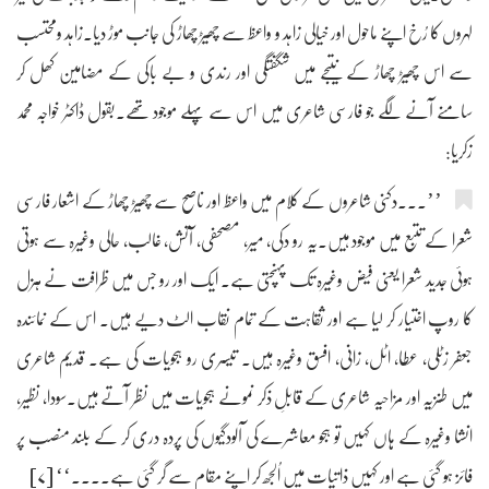
لہروں کا رُخ اپنے ماحول اور خیالی زاہد و واعظ سے چھیڑ چھاڑ کی جانب موڑ دیا۔زاہد ومحتسب
سے اس چھیڑ چھاڑ کے نتیجے میں شگفتگی اور رندی و بے باکی کے مضامین کھل کر
سامنے آنے لگے جو فارسی شاعری میں اس سے پہلے موجود تھے۔بقول ڈاکٹر خواجہ محمد
زکریا:
’’۔۔۔دکنی شاعروں کے کلام میں واعظ اور ناصح سے چھیڑ چھاڑ کے اشعار فارسی
شعرا کے تتبع میں موجود ہیں۔یہ رو دکی، میر، مصحفی، آتش، غالب، حالی وغیرہ سے ہوتی
ہوئی جدید شعرا یعنی فیض وغیرہ تک پہنچتی ہے۔ ایک اور رو جس میں ظرافت نے ہزل
کا روپ اختیار کر لیا ہے اور ثقاہت کے تمام نقاب الٹ دیے ہیں۔ اس کے نمائندہ
جعفر زٹلی، عطا، اٹل، زانی، افسق وغیرہ ہیں۔ تیسری رو ہجویات کی ہے۔ قدیم شاعری
میں طنزیہ اور مزاحیہ شاعری کے قابلِ ذکر نمونے ہجویات میں نظر آتے ہیں۔سودا، نظیر،
انشا وغیرہ کے ہاں کہیں تو ہجو معاشرے کی آلودگیوں کی پردہ دری کر کے بلند منصب پر
فائز ہو گئی ہے اور کہیں ذاتیات میں اُلجھ کر اپنے مقام سے گر گئی ہے۔۔۔۔‘‘ [۷]