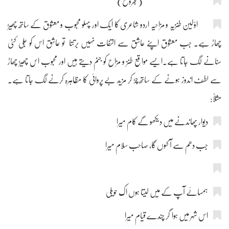
(مجروح)
اوّلین طنزیہ و مزاحیہ اردو شاعری کا ایک اور پہلو محبوب و معشوق کے ساتھ چھیڑ
چھاڑ ہے۔ جب معشوق اپنے عاشق سے التفات نہیں برتتا تو عاشق اس کو جلی کٹی
سنانے لگ جاتا ہے۔ایسے مواقع طنز و مزاح کو جنم دیتے ہیں اور محبوب اس چھیڑ چھاڑ
سے لطف اندوز ہونے کے ساتھ چڑ کر مزید بے پروائی کا مظاہرہ کرنے لگ جاتا ہے۔
مثلاً:
دیوار پھاندنے میں دیکھو گے کام میرا
جب دھم سے آ کہوں گا، صاحب سلام میرا
ہمسائے آپ کے میں لیتا ہوں اک حویلی
اس شہر میں ہوا گر چندے قیام میرا