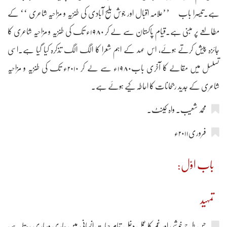
ہے۔تیسرا باب ’’علامہ اقبال اور جوش ملیح آبادی کی طنزیہ و مزاحیہ شاعری ‘‘ کے
مطالعے پر مبنی ہے۔قیام پاکستان سے لے کر ۱۹۸۰ء تک کی طنزیہ و مزاحیہ شاعری کا
جائزہ پیش کرتے ہوئے، اس عہد کے اہم شعرا کا الگ الگ تذکرہ کیا گیا ہے۔اسی
تسلسل میں مقالے کا آخری باب۱۹۸۰ء سے لے کر ۲۰۱۰ء تک کی طنزیہ و مزاحیہ
شاعری کے جدید رجحانات کا احاطہ کیے ہوئے ہے۔
محمد شعیب۔ واہ کینٹ۔
فروری۲۰۱۱ء
باب اوّل:
تمہید
جس طرح خوشی اور غم کا عمل دخل تمام حیاتِ انسانی میں جاری وساری رہتا ہے،