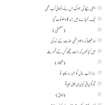
ابھی نیفے کی بھڑک اس نے دکھائی کب تھی
ایک خمیازے میں زاہد کا وضو ٹوٹ گیا
(مصحفی)
وہ شیفتہ کہ دھوم تھی حضرت کے زُہد کی
میں کیا کہوں کہ رات مجھے کس کے گھر ملے
(شیفتہ)
رندِ خراب حال کو زاہد نہ چھیڑ تو
تجھ کو پرائی کیا پڑی اپنی نبیڑ تو
(ذوق)