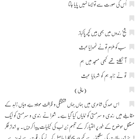
اُس کی صورت سے تو ایسا نہیں پایا جاتا
شیخ رندوں میں بھی ہیں کچھ پاکباز
سب کو ملزم تو نے ٹھہرایا عبث
آ نکلتے تھے کبھی مسجد میں ہم
تو نے زاہد ہم کو شرمایا عبث
(حالی)
اس عہد کی شاعری میں جہاں جہاں شگفتگی و ظرافت موجود ہے وہاں زاہد کے
مقابلے میں رندی و سرمستی کو نمایاں کیا گیا ہے۔ شعرا نے رندی و سرمستی کو ایک
مستقل موضوع کے طور پر اختیار کر کے تبسم زیرِ لب کی کیفیات پیدا کر دیں۔ یہ اندازِ فکر
اپنے اندر حالات کی سنگینی سے کچھ دیر چھٹکارا حاصل کرنے کی قوت سے لبریز ہے۔