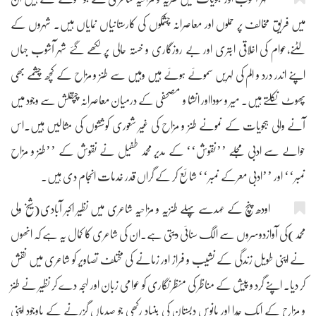
میں فریقِ مخالف پر حملوں اور معاصرانہ چشمکوں کی کارستانیاں نمایاں ہیں۔ شہروں کے
لٹنے،عوام کی اخلاقی ابتری اور بے روزگاری و خستہ حالی پر لکھے گئے شہر آشوب جہاں
اپنے اندر درد و الم کی لہریں سموئے ہوئے ہیں وہیں سے طنز و مزاح کے کچھ چشمے بھی
پھوٹ نکلتے ہیں۔ میر و سودااور انشا و مصحفی کے درمیان معاصرانہ چپقلش سے وجود میں
آنے والی ہجویات کے نمونے طنز و مزاح کی غیر شعوری کوششوں کی مثالیں ہیں۔اس
حوالے سے ادبی مجلّے ’’نقوش‘‘ کے مدیر محمد طفیل نے نقوش کے ’’طنز و مزاح
نمبر‘‘ اور ’’ادبی معرکے نمبر‘‘ شائع کر کے گراں قدر خدمات انجام دی ہیں۔
اودھ پنچ کے عہدسے پہلے طنزیہ و مزاحیہ شاعری میں نظیر اکبر آبادی(شیخ ولی
محمد)کی آوازدوسروں سے الگ سنائی دیتی ہے۔ان کی شاعری کا کمال یہ ہے کہ انھوں
نے اپنی طویل زندگی کے نشیب و فراز اور زمانے کی مختلف تصاویر کو شاعری میں نقش
کر دیا۔ اپنے گرد و پیش کے مناظر کی منظر نگاری کو عوامی زبان اور لہجہ دے کر نظیر نے طنز
و مزاح کے ایک جُدا اور مانوس دبستان کی بنیاد رکھی جو صدیاں گزرنے کے باوجود اپنی