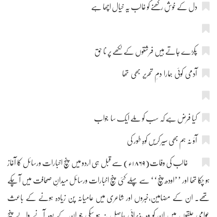
دل کے خوش رکھنے کو غالب یہ خیال اچھا ہے
پکڑے جاتے ہیں فرشتوں کے لکھے پر نا حق
آدمی کوئی ہمارا دمِ تحریر بھی تھا
کیا فرض ہے کہ سب کو ملے ایک سا جواب
آؤ نہ ہم بھی سیر کریں کوہِ طور کی
غالب کی وفات(۱۸۶۹ء) سے قبل ہی اردو میں پنچ اخبارات ورسائل کا آغاز
ہو چکا تھا اور ’’اودھ پنچ‘‘ سے پہلے کئی پنچ اخبارات ورسائل میدانِ صحافت میں آ چکے
تھے۔ ان کے مضامین،خبروں اور شاعری میں عامیانہ پن زیادہ ہونے کے باعث
عوامی حلقوں میں ان کو وہ پذیرائی حاصل نہ ہو سکی جو ان کے بعد آنے والے پنچ