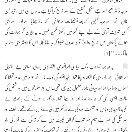
’’گھناؤنی شاعری‘‘ سے واقف نہیں۔ ثبوت کے لیے ملاحظہ ہو کلیات میر جعفر زٹلی
مرتبہ ڈاکٹر نعیم احمد جسے مکمل تحقیق کے بعد شائع کیا گیا ہے۔ حال ہی میں رشید حسن
خان نے اسے مزید تحقیق کے بعد توضیحات اور حواشی کے ساتھ چھاپا ہے اور اسے بھی
کسی شریف آدمی کے لیے اپنے گھر میں رکھنا ممکن نہیں۔ یہ دیوان اگر بھارت کی
بجائے پاکستان میں شائع ہوا ہوتا تو نہ صرف ضبط کر لیا جاتا بلکہ اس کا پبلشر بھی دھر لیا
جاتا۔۔۔‘‘ [۶]
یہ وہ دور تھا جب ملک سیاسی افراتفری، اقتصادی بدحالی، سماجی بے اعتدالی
اور اخلاقی بے راہ روی کا شکار ہو چکا تھا۔ غیر اقوام کی لوٹ مار نے عوام میں عدم تحفظ کا
احساس بڑھا دیا تھا اور بیرونی یلغار معمول بن چکی تھی۔اس ابتر صورتحال میں ہر شخص کی
حالت ایسی تھی کہ وہ روز مرتا اور روز جیتا تھا۔روزگار نہ ہونے کے باعث بے
عملی،ناامیدی ویاس اور شکست خوردگی نے ہر گھر میں ڈیرے ڈال رکھے تھے۔ خوف اور
سراسیمگی کی فضا نے تمام معاشرے کو اپنی لپیٹ میں لے کر زندگی سے فرار کی راہ
دکھائی۔یوں شاعری میں بھی فرار کی اس فضا نے قنوطیت کو جنم دے کر جذبات کی تیز