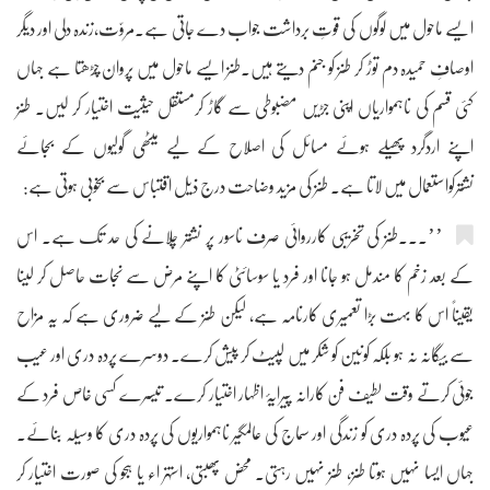
ایسے ماحول میں لوگوں کی قوتِ برداشت جواب دے جاتی ہے۔مروّت،زندہ دلی اور دیگر
اوصافِ حمیدہ دم توڑ کر طنز کو جنم دیتے ہیں۔طنز ایسے ماحول میں پروان چڑھتا ہے جہاں
کئی قسم کی ناہمواریاں اپنی جڑیں مضبوطی سے گاڑ کرمستقل حیثیت اختیار کر لیں۔ طنز
اپنے اردگرد پھیلے ہوئے مسائل کی اصلاح کے لیے میٹھی گولیوں کے بجائے
نشترکواستعمال میں لاتا ہے۔ طنز کی مزید وضاحت درج ذیل اقتباس سے بخوبی ہوتی ہے:
’’۔۔۔طنز کی تخریبی کارروائی صرف ناسور پر نشتر چلانے کی حد تک ہے۔ اس
کے بعد زخم کا مندمل ہو جانا اور فرد یا سوسائٹی کا اپنے مرض سے نجات حاصل کر لینا
یقیناً اس کا بہت بڑا تعمیری کارنامہ ہے، لیکن طنز کے لیے ضروری ہے کہ یہ مزاح
سے بیگانہ نہ ہو بلکہ کونین کو شکر میں لپیٹ کر پیش کرے۔ دوسرے پردہ دری اور عیب
جوئی کرتے وقت لطیف فن کارانہ پیرایۂ اظہار اختیار کرے۔ تیسرے کسی خاص فرد کے
عیوب کی پردہ دری کو زندگی اور سماج کی عالمگیر ناہمواریوں کی پردہ دری کا وسیلہ بنائے۔
جہاں ایسا نہیں ہوتا طنز، طنز نہیں رہتی۔ محض پھبتی، استہزاء یا ہجو کی صورت اختیار کر