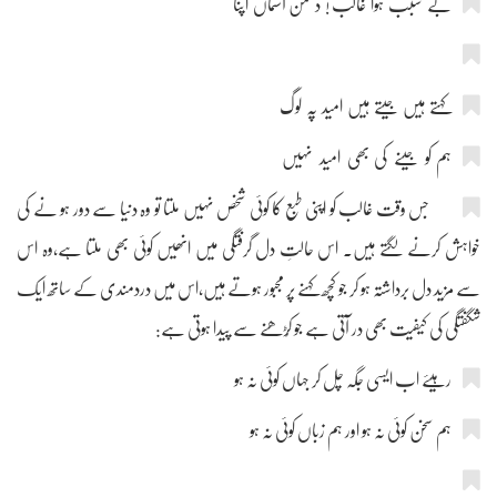
بے سبب ہوا غالب ! دشمن آسماں اپنا
کہتے ہیں جیتے ہیں امید پہ لوگ
ہم کو جینے کی بھی امید نہیں
جس وقت غالب کو اپنی طبع کا کوئی شخص نہیں ملتا تو وہ دنیا سے دور ہو نے کی
خواہش کرنے لگتے ہیں۔ اس حالتِ دل گرفتگی میں انھیں کوئی بھی ملتا ہے،وہ اس
سے مزید دل برداشتہ ہو کر جو کچھ کہنے پر مجبور ہوتے ہیں،اس میں دردمندی کے ساتھ ایک
شگفتگی کی کیفیت بھی در آتی ہے جو کُڑھنے سے پیدا ہوتی ہے:
رہیئے اب ایسی جگہ چل کر جہاں کوئی نہ ہو
ہم سخن کوئی نہ ہو اور ہم زباں کوئی نہ ہو