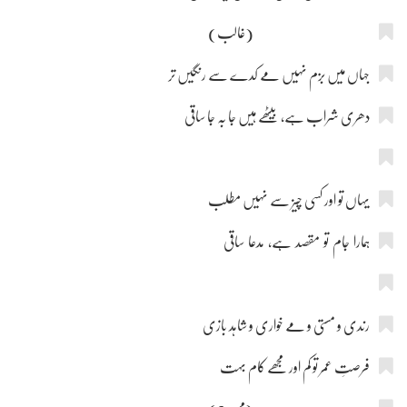
(غالب)
جہاں میں بزم نہیں مے کدے سے رنگیں تر
دھری شراب ہے، بیٹھے ہیں جا بہ جا ساقی
یہاں تو اور کسی چیز سے نہیں مطلب
ہمارا جام تو مقصد ہے، مدعا ساقی
رندی و مستی و مے خواری و شاہد بازی
فرصتِ عمر تو کم اور مجھے کام بہت