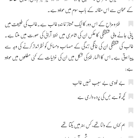
کے عنوان سے اس مقالہ کے باب سوم میں موجود ہے۔
طنز و مزاح کے اس دور کا ایک ممتاز نمائندہ غالب ہے۔غالب کی طبیعت میں
پائی جانے والی شگفتگی کا عکس ان کی شاعری میں نکتہ آرائی کی صورت میں ملتا ہے۔
غالب کی شگفتگی ان کی خانگی زندگی کے مصائب ومسائل کو نظر انداز کرنے کی وجہ سے
پیدا ہوتی ہے۔ اس کا اظہار طنز کی شکل میں ان کی غزلیات کے کئی مطلعوں میں موجود
ہے:
بے خودی بے سبب نہیں غالب
کچھ تو ہے جس کی پرد ہ داری ہے
ہم کہاں کے دانا تھے، کس ہنر میں یکتا تھے