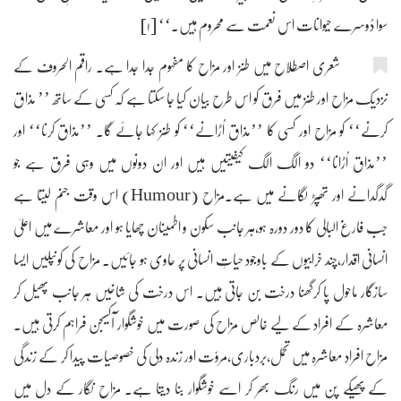
سوا دُوسرے حیوانات اس نعمت سے محروم ہیں۔‘‘ [۱]
شعری اصطلاح میں طنز اور مزاح کا مفہوم جدا جدا ہے۔ راقم الحروف کے
نزدیک مزاح اور طنز میں فرق کو اس طرح بیان کیا جا سکتا ہے کہ کسی کے ساتھ ’’ مذاق
کرنے‘‘ کو مزاح اور کسی کا ’’مذاق اُڑانے‘‘ کو طنز کہا جائے گا۔ ’’مذاق کرنا‘‘ اور
’’مذاق اُڑانا‘‘ دو الگ الگ کیفیتیں ہیں اور ان دونوں میں وہی فرق ہے جو
گدگدانے اور تھپڑ لگانے میں ہے۔مزاح (Humour) اس وقت جنم لیتا ہے
جب فارغ البالی کا دور دورہ ہو،ہر جانب سکون و اطمینان چھایا ہو اور معاشرے میں اعلیٰ
انسانی اقدار،چند خرابیوں کے باوجود حیاتِ انسانی پر حاوی ہو جائیں۔ مزاح کی کونپلیں ایسا
سازگار ماحول پا کرگھنا درخت بن جاتی ہیں۔ اس درخت کی شاخیں ہر جانب پھیل کر
معاشرہ کے افراد کے لیے خالص مزاح کی صورت میں خوشگوار آکسیجن فراہم کرتی ہیں۔
مزاح افرادِ معاشرہ میں تحمل،بردباری،مروّت اور زندہ دلی کی خصوصیات پیدا کر کے زندگی
کے پھیکے پن میں رنگ بھر کر اسے خوشگوار بنا دیتا ہے۔ مزاح نگار کے دل میں