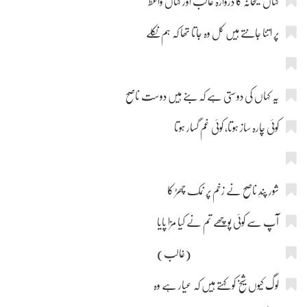
کہاں میخانہ کا دروازہ غالب اور کہاں واعظ
پر اتنا جانتے ہیں کل وہ جاتا تھا کہ ہم نکلے
یہ کہاں کی دوستی ہے کہ بنے ہیں دوست ناصح
کوئی چارہ ساز ہوتا، کوئی غم گسار ہوتا
شورِ پندِ ناصح نے زخم پر نمک چھڑ کا
آپ سے کوئی پوچھے تم نے کیا مزا پایا
(غالب)
لوگ کیوں شیخ کو کہتے ہیں کہ عیار ہے وہ