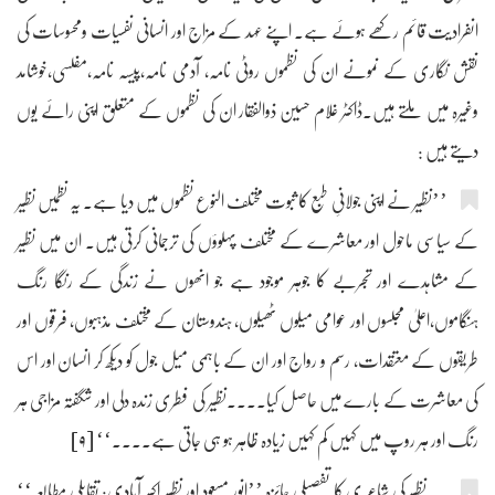
انفرادیت قائم رکھے ہوئے ہے۔ اپنے عہد کے مزاج اور انسانی نفسیات ومحسوسات کی
نقش نگاری کے نمونے ان کی نظموں روٹی نامہ، آدمی نامہ،پیسہ نامہ،مفلسی،خوشامد
وغیرہ میں ملتے ہیں۔ڈاکٹر غلام حسین ذوالفقار ان کی نظموں کے متعلق اپنی رائے یوں
دیتے ہیں :
’’نظیر نے اپنی جولانیِ طبع کا ثبوت مختلف النوع نظموں میں دیا ہے۔ یہ نظمیں نظیر
کے سیاسی ماحول اور معاشرے کے مختلف پہلوؤں کی ترجمانی کرتی ہیں۔ ان میں نظیر
کے مشاہدے اور تجربے کا جوہر موجود ہے جو انھوں نے زندگی کے رنگا رنگ
ہنگاموں،اعلیٰ مجلسوں اور عوامی میلوں ٹھیلوں، ہندوستان کے مختلف مذہبوں، فرقوں اور
طریقوں کے معتقدات، رسم و رواج اور ان کے باہمی میل جول کو دیکھ کر انسان اور اس
کی معاشرت کے بارے میں حاصل کیا۔۔۔۔نظیر کی فطری زندہ دلی اور شگفتہ مزاجی ہر
رنگ اور ہر روپ میں کہیں کم کہیں زیادہ ظاہر ہو ہی جاتی ہے۔۔۔۔‘‘ [۹]
نظیر کی شاعر ی کا تفصیلی جائزہ ’’انور مسعود اور نظیر اکبر آبادی: تقابلی مطالعہ‘‘