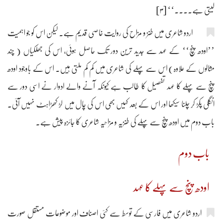
لیتی ہے۔۔۔۔‘‘ [۳]
اردو شاعری میں طنز و مزاح کی روایت خاصی قدیم ہے۔ لیکن اس کو جو اہمیت
’’اودھ پنچ‘‘ کے عہد سے جدید ترین دور تک حاصل ہوئی، اس کی جھلکیاں ( چند
مثالوں کے علاوہ) اس سے پہلے کی شاعری میں کم کم ملتی ہیں۔ اس کے باوجود اودھ
پنچ سے پہلے کا عہد تفصیل کا طالب ہے کیونکہ آنے والے ادوار نے اسی دور سے
انگلی پکڑ کر چلنا سیکھا اور اس کے بعد کہیں بھی اس کی چال میں لڑ کھڑاہٹ نہیں آئی۔
باب دوم میں اودھ پنچ سے پہلے کی طنزیہ و مزاحیہ شاعری کا جائزہ پیش ہے۔
باب دوم
اودھ پنچ سے پہلے کا عہد
اردو شاعری میں فارسی کے توسط سے کئی اصناف اور موضوعات مستقل صورت