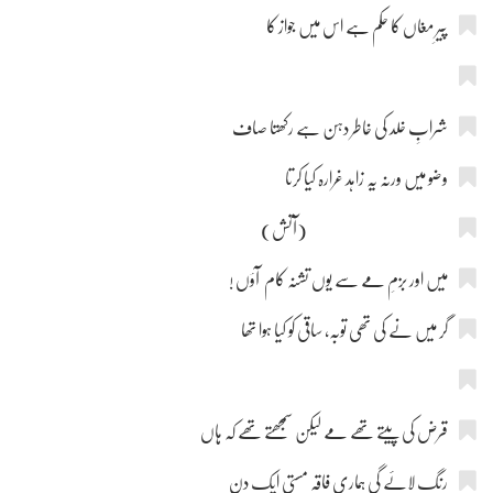
پیرِ مغاں کا حکم ہے اس میں جواز کا
شرابِ خلد کی خاطر دہن ہے رکھتا صاف
وضو میں ورنہ یہ زاہد غرارہ کیا کرتا
(آتش)
میں اور بزمِ مے سے یوں تشنہ کام آؤں !
گر میں نے کی تھی توبہ، ساقی کو کیا ہوا تھا
قرض کی پیتے تھے مے لیکن سمجھتے تھے کہ ہاں
رنگ لائے گی ہماری فاقہ مستی ایک دن