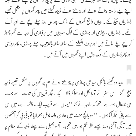
اپنے لیے راستہ بناتے ہوئے اور چڑھتے ہوئے ڈیڑھ گھنٹے میں چند گھروں پر مشتمل قصبے
ڈھاریاں پہنچ گئے۔ وہاں واقع گھروں کے مالک چند ہی روز پہلے نیچے سے اوپر آئے
تھے۔ ڈھاریاں ، ریوڑی اور بہاڑی کے لوگ سردیوں میں برفباری کی وجہ سے گھر چھوڑ
کر نیچے چلے جاتے ہیں اور برف پگھلنے کے ساتھ ساتھ بالترتیب پہلے پہاڑی، پھر ریوڑی
اور پھر ڈھاریاں کے لوگ واپس اپنے گھروں میں آتے ہیں۔
مزید دو گھنٹے بالکل سیدھی پہاڑی پر چڑھتے ہوئے ہم چھ گھروں پر مشتمل قصبے ڈھیر
پہنچ گئے۔ اس سفر نے تو با لکل ادھ موا کر ڈالا۔ ایک جگہ تو پیاس کی شدت سے بہت
ہی نڈھال ہو رہے تھے کہ راہبر نے کہا ’’یہاں سے قریب ایک چشمہ ہے، میں اس
سے پانی لیکر آتا ہوں۔ ‘‘ وہ پانچ منٹ میں ہماری واحد بوتل بھر لایا تو پانی پی کر آنکھوں
میں تازگی آ گئی ورنہ جیسے نظر ختم ہو رہی تھی۔ آنسو جھیل سے پہلے ڈھیر کے مقام پر