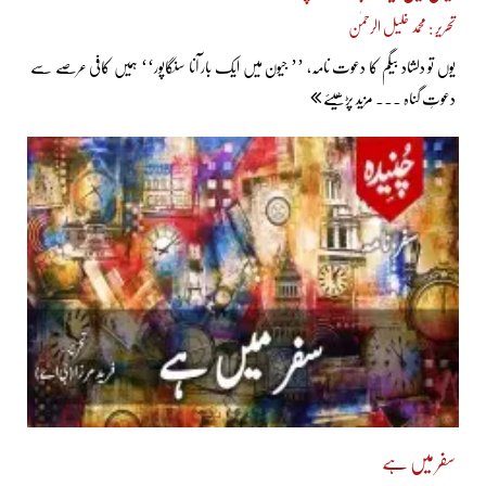
تحریر : محمد خلیل الرحمٰن
یوں تو دلشاد بیگم کا دعوت نامہ، ’’ جیون میں ایک بار آنا سنگاپور‘‘ ہمیں کافی عرصے سے
دعوتِ گناہ ... مزید پڑھیئے
سفر میں ہے