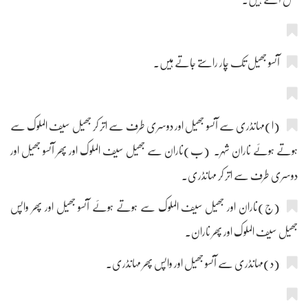
آنسو جھیل تک چار راستے جاتے ہیں۔
(ا)مہانڈری سے آنسو جھیل اور دوسری طرف سے اتر کر جھیل سیف الملوک سے
ہوتے ہوئے ناران شہر۔ (ب)ناران سے جھیل سیف الملوک اور پھر آنسو جھیل اور
دوسری طرف سے اتر کر مہانڈری۔
(ج)ناران اور جھیل سیف الملوک سے ہوتے ہوئے آنسو جھیل اور پھر واپس
جھیل سیف الملوک اور پھر ناران۔
(د)مہانڈری سے آنسو جھیل اور واپس پھر مہانڈری۔