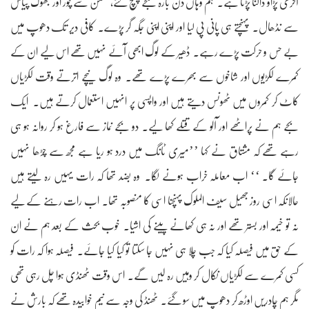
آخری پڑاؤ ڈالنا پڑتا ہے۔ ہم وہاں دن بارہ بجے پہنچ گئے، تھکن سے چور اور بھوک پیاس
سے نڈھال۔ پہنچتے ہی پانی پی لیا اور اپنی اپنی جگہ گر پڑے۔ کافی دیر تک دھوپ میں
بے حس و حرکت پڑے رہے۔ ڈھیر کے لوگ ابھی آئے نہیں تھے اس لیے ان کے
کمرے لکڑیوں اور شاخوں سے بھرے پڑے تھے۔ وہ لوگ نیچے اترتے وقت لکڑیاں
کاٹ کر کمروں میں ٹھونس دیتے ہیں اور واپسی پر انہیں استعمال کرتے ہیں۔ ایک
بجے ہم نے پراٹھے اور آلو کے قتلے کھا لیے۔ دو بجے نماز سے فارغ ہو کر روانہ ہو ہی
رہے تھے کہ مشتاق نے کہا ’’میری ٹانگ میں درد ہو ریا ہے مجھ سے چڑھا نہیں
جائے گا۔ ‘‘ اب معاملہ خراب ہونے لگا۔ وہ بضد تھا کہ رات یہیں رہ لیتے ہیں
حالانکہ اسی روز جھیل سیف الملوک پہنچنا اسی کا منصوبہ تھا۔ اب رات رہنے کے لیے
نہ تو خیمہ اور بستر تھے اور نہ ہی کھانے پینے کی اشیا۔ خوب بحث کے بعد ہم نے ان
کے حق میں فیصلہ کیا کہ جب چلا ہی نہیں جا سکتا تو کیا کیا جائے۔ فیصلہ ہوا کہ رات کو
کسی کمرے سے لکڑیاں نکال کر وہیں رہ لیں گے۔ اس وقت ٹھنڈی ہوا چل رہی تھی
مگر ہم چادریں اوڑھ کر دھوپ میں سو گئے۔ ٹھنڈ کی وجہ سے نیم خوابیدہ تھے کہ بارش نے