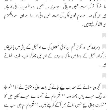
جانے آنے کی ہمت نہیں ہو پاتی۔ دوسری وجہ جھیل سے منسوب ڈراؤنی کہانیاں
ہیں جن کی وجہ سے عام طور پر لوگوں کی ہمت نہیں ہوتی اور وہ اِسے اوپر سے دیکھنے پر
ہی اکتفا کر لیتے ہیں۔
(د) چوتھی اور آخری قسم ان خوش نصیبوں کی ہے جو جھیل کے پانی میں ہاتھ پاؤں
مار کر اور جھیل کے وسط میں جا کر اور برف کے اوپر چل پھر کر خوب لطف اٹھاتے
ہیں۔
کچھ دیر سستانے کے بعد جب نیچے جانے کی بات ہوئی تو مشتاق نے کہا ’’تم جاؤ
اور بیگ میرے پاس چھوڑ دو۔ ‘‘ فخر عالم نے آہستہ سے میرے کان میں کہا
’’عارف بھائی نیچے نہیں جاتے بس آگے کو چلتے ہیں۔ ‘‘ فخر عالم ہم میں سب سے