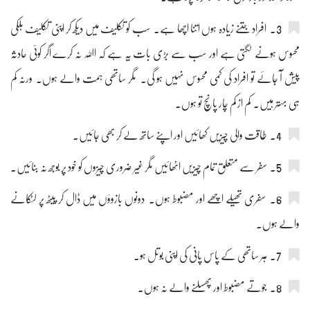
3۔ افراد جتنے زیادہ ہوں اتنا اچھا ہے۔ سب کو تکلیف میں دیکھ کر اپنی تکلیف ہلکی
محسوس ہونے لگتی ہے اور سب سے بڑی بات یہ ہے کہ اﷲ نہ کرے اگر کوئی حادثہ
پیش آ جائے تو افراد کی کمی محسوس نہیں ہو گی۔ مگر ساتھی ہمت والے ہوں۔ ورنہ کم
ہی بہتر ہیں۔ کم از کم چار پانچ تو ہوں۔
4۔ طاقت والی چیزیں کھائیں اور اپنے ساتھ لے کر بھی جائیں۔
5۔ سفر سے متعلق تمام چیزیں اٹھائیں مگر غیر ضروری چیزوں کو خود پر بوجھ نہ بنائیں۔
6۔ سفری تھیلے اچھے اور مضبوط ہوں۔ دونوں بازوؤں میں ڈال کر پیٹھ پر لٹکانے
والے ہوں۔
7۔ ہر ساتھی کے پاس پانی کی اپنی بوتل ہو۔
8۔ جوتے مضبوط اور پھسلنے والے نہ ہوں۔