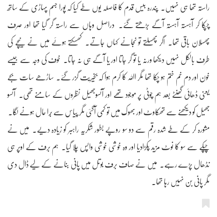
راستہ تھا ہی نہیں۔ پندرہ بیس قدم کا فاصلہ یوں طے کیا کہ پورا جسم پہاڑی کے ساتھ
چپکا کر آہستہ آہستہ آگے بڑھتے گئے۔ دراصل وہاں سے راستہ گر گیا تھا اور صرف
پھسلان باقی تھا۔ اگر پھسلتے تو نجانے کہاں جاتے۔ کھسکتے ہوئے میں نے نیچے کی
طرف بالکل نہیں دیکھا ورنہ یا تو گر جاتا اور یا آگے ہی نہ جاتا۔ خوف کی وجہ سے جیسے
خون اور دم خم ختم ہو چکا تھا مگر اﷲ کا کرم ہوا کہ بخیریت گزر گئے۔ ساڑھے سات بجے
یعنی ڈھائی گھنٹے بعد ہم چوٹی پر موجود تھے اور آنسوجھیل نظروں کے سامنے تھی۔ آنسو
جھیل کو دیکھنے سے تھکاوٹ اور بھوک میں تو کمی آگئی مگر پیاس سے بُرا حال ہونے لگا۔
مشورہ کر کے طے شدہ رقم سے دو سو روپے بطور شکریہ راہبر کو زیادہ دیے۔ میں نے
چپکے سے سو کا نوٹ مزید پکڑادیا اور وہ خوشی خوشی واپس چلا گیا۔ ہم برف کے اوپر ہی
نڈھال پڑے رہے۔ میں نے صاف برف بوتل میں پانی بنانے کے لیے ڈال دی
مگر پانی بن نہیں رہا تھا۔