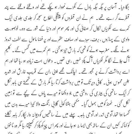
جگا دیا۔ آسمان پر جگہ جگہ بادل کے ٹکڑے نمودار ہو چکے تھے اور وقفے وقفے سے چند
قطرے گر رہے تھے۔ ہم نے ان قطروں کو پیشگی اطلاع سمجھ کر جلدی جلدی ایک
کمرے سے لکڑیاں نکال کر صفائی کی اور پھر موسم اور دنیا کے شور سے دور، خوبصورت
وادی کے پہاڑوں ، برف، سبزے اور صاف ستھرے اور پر فضا ماحول سے لطف اندوز
ہونے لگے۔ مغرب ہونے کو تھی کہ بارش تیز ہو گئی۔ ہم کمرے میں گھس گئے۔ کلیم
آگ جلانے لگا مگر لکڑیاں آگ پکڑ نہیں رہی تھیں۔ دھواں بہت زیادہ ہو رہا تھا اور ہم
اسے برداشت کرنے پر مجبور تھے۔ اچانک مجھے اپنی ران کے قریب خارش اور شدید
جلن محسوس ہوئی۔ کافی دیر تک تو میں برداشت کرتا رہا مگر بارش کے تھمتے ہی باہر نکل
کر ایک ساتھی کی بیٹری کی روشنی میں جو دیکھا تو میرے پاؤں کے نیچے سے تو زمین
نکل گئی۔ ٹھنڈ کو میں بھول گیا۔ مکھی جتنا کوئی گلابی رنگت والا کیڑا میرے بدن میں
گھسا ہوا تھا، آدھی اندر اور آدھی باہر۔ پہلے میں نے ساتھیوں کو دیوانہ وار پکار کر باہر نکلنے
کو کہا کہ کہیں ان کے ساتھ بھی ایسا نہ ہو جائے اور پھر اس چیز کو پکڑ کر کھینچتا رہا مگر وہ ناخنوں