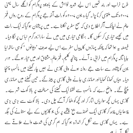
طرح خراب اور بند تھیں اس لیے شدید خواہش کے باوجود پروگرام کو اگلے سال یعنی
۲۰۰۷ء تک ملتوی کرنا پڑا۔ گیارہ جون ۲۰۰۷ء کو رات آٹھ بجے پروگرام کے روح رواں فخر
عالم نے اچانک آ کر اطلاع دی کہ صبح سفر پر نکلنا ہے۔ میں پریشان ہو گیا کہ ایک رات
میں کیسے تیاری کر سکوں گا۔ ہنگامی تیاری میں میں نے سارا زور گرم لباس پر لگا دیا۔
فیصلہ یہ ہوا تھا کہ چونکہ پہاڑوں کا پیدل سفر ہے اس لیے صرف ’دیوانوں ‘ کو ہی ساتھ لیا
جایا تاکہ پروگرام میں خرابی نہ آئے۔ چنانچہ کلیم، فخر عالم، مشتاق اور میں تیار ہو گئے۔ ۱۲/
جون کو پشاور سے سات بجے روانہ ہونے والی گاڑی نے ہمیں چار گھنٹے میں مانسہرہ پہنچا
دیا۔ وہاں کھانا کھایا اور مہانڈری جانے والی گاڑی پر بیٹھ گئے۔ تین گھنٹے میں مہانڈری
پہنچ گئے۔ واضح رہے کہ مانسہرہ سے فقط ایک گھنٹے کی مسافت پر بالا کوٹ شہر ہے۔
گاڑی یہاں کچھ سواریاں اتار کر اور کچھ کو بٹھا کر آگے چل دی۔ بالا کوٹ سے بڑی بڑی
چڑھائیاں چڑھ کر گاڑی ایک ٹھنڈے یخ چشمے پر رکی جو گاڑیوں کے لیے سستانے کی جگہ
ہے۔ یہاں گاڑی سے نکل کر اندازہ ہو گیا کہ ہم گرمی کی شدت والے علاقے سے
نکل آئے ہیں۔