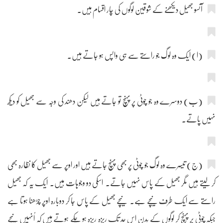
آنسو جھیل دیکھنے کے شوقین لوگوں کی چار اقسام ہیں۔
(ا) ایک وہ لوگ جو راستے سے ہی واپس ہو جاتے ہیں۔
(ب) دوسرے وہ جو چوٹی پر پہنچ تو جاتے ہیں لیکن دھند کی وجہ سے جھیل کو دیکھ
نہیں پاتے۔
(ج) تیسرے وہ لوگ جو چوٹی پر بھی پہنچ جاتے ہیں اور اوپر سے جھیل کا نظارہ بھی
کر لیتے ہیں مگر جھیل کے پاس نہیں جاتے۔ اسکی دو وجوہات ہیں۔ ایک یہ کہ جھیل
راستے سے ایک طرف نیچے ہے۔ نیچے جھیل کے پاس جا کر دوبارہ اوپر چڑھنا ہوتا ہے
جبکہ چوٹی پر پہنچ کر لوگوں کے بدن اس حد تک ریزہ ریزہ ہو چکے ہوتے ہیں کہ اُنہیں نیچے