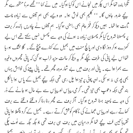
تگڑا بندہ تھا مگر اس چکر میں نجانے اس کو کیا ہو گیا۔ میں نے کہا ’’مجھے مرنا منظور ہے مگر
نیچے ضرور جاؤں گا۔ ‘‘ کلیم بھی خوش ہوا۔ وہ ویسے بھی ہم تینوں سے زیادہ چست
ثابت ہوا تھا۔ ہمیں دیکھ کر فخر عالم بھی راضی ہو گیا۔ ہم تینوں نے چادریں باندھ کر برف
پر پھسلنا شروع کیا مگر پھسلان زیادہ نہ ہونے کی وجہ سے پھسل نہیں سکتے تھے اس لیے
کھڑے ہو کر دوڑ لگا دی اور پانچ منٹ میں جھیل کے کنارے پہنچ گئے۔ گلا خشک ہو رہا
تھا اس لیے پانی کی طرف لپکے مگر یہ دیکھ کر حالت مزید خراب ہو گئی کہ پانی مچھروں وغیرہ
سے بھرا ہوا ہے۔ پانی اور برف میں بے شمار مردہ مچھر تھے۔ پانی پینے کی خواہش یہاں
بھی پوری نہ ہو سکی۔ اوپر چوٹی پر تیز ہوا چل رہی تھی جبکہ نیچے جھیل کے پاس ہوا بالکل
بند تھی جبکہ دھوپ بھی تیز تھی۔ گرمی، پیاس اور پیاس سے بے حال ہو جانے کے ڈر
کی وجہ سے پسینہ بہنا شروع ہو گیا۔ آخر برف سے مچھر ہٹا ہٹا کر وقفے وقفے سے برف
کھاتے رہے اور پیاس بجھانے کی ناکام کوشش کرتے رہے۔ جھیل کے گرد پگھلا ہوا پانی
تقریباً تین فٹ نیچے تھا مگر درمیان میں برف ہی برف تھی جو جگہ جگہ سے ٹوٹ چکی
تھی مگر پھر بھی ہم ڈرتے ڈرتے وہاں گئے۔ گھومے پھرے اور تصاویر بنائیں۔ جھیل