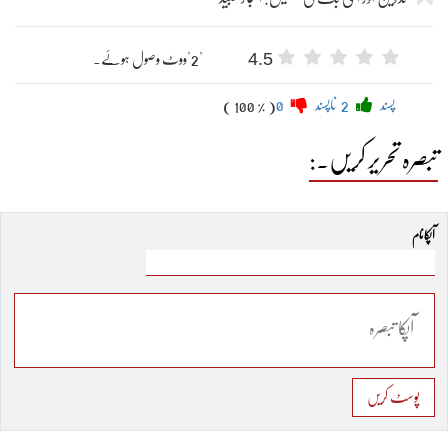
4.5
"2"ووٹ وصول ہوئے۔
پسند
2
ناپسند
0
( 100 % )
تبصرہ تحریر کریں۔:
آپکا نام
پوسٹ کریں