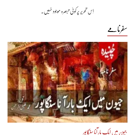
اِس تحریر پر کوئی تبصرہ موجود نہیں۔
سفرنامے
جیون میں ایک بار آنا سنگاپور