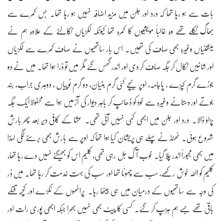
بات سے ہو رہا تھا کہ درد اور جلن میں مزید اضافہ نہیں ہو رہا تھا۔ جس کمرے سے
بھاگ نکلے تھے وہ غالباً مویشیوں کا کمرہ تھا کیونکہ لکڑیاں نکالنے کے علاوہ ہم نے
مینگنیاں وغیرہ بھی صاف کی تھیں۔ اس بار ساتھیوں نے صاف کمرے سے لکڑیاں
اور شاخیں نکال کر جگہ صاف کر دی اور اندر گھس گئے مگر میں تو ڈرا ہوا تھا۔ میں نے دو
جوڑے گرم کپڑے ، پاجامہ، اوپر نیچے کئی گرم بنیان، دو گرم ٹوپیاں ، دوہری جراب، بند
جوتے اور دستانے وغیرہ سے خود کو ڈھانپ کر باہر دیوار کی آڑ میں ہوا سے محفوظ ایک جگہ
پڑاؤ ڈالا۔ درد اور جلن میں ابھی کمی نہیں آئی تھی۔ عشا کے کافی دیر بعد پھر بارش
شروع ہوئی۔ ٹھنڈ نے پہلے ہی پریشان کیا ہوا تھا کہ اوپر سے بارش بھی برسنے لگی لہٰذا
میں بھی مجبوراً اندر چلا گیا۔ خوب آگ جل رہی تھی، کلیم اس کو بھیگنے نہیں دے رہا تھا،
کلیم کو اﷲ خوش رکھے، سب سے چھوٹا تھا اور سب کی بہت خدمت کر رہا تھا۔ میں ڈر
کی وجہ سے ساتھیوں کے درمیان میں ہی بیٹھا رہا۔ پراٹھوں کے ٹکڑے اور کچھ قتلے
باقی تھے جسے ہم ہڑپ کر گئے۔ کسی کا پیٹ بھی نہیں بھرا جبکہ ابھی پوری رات اور