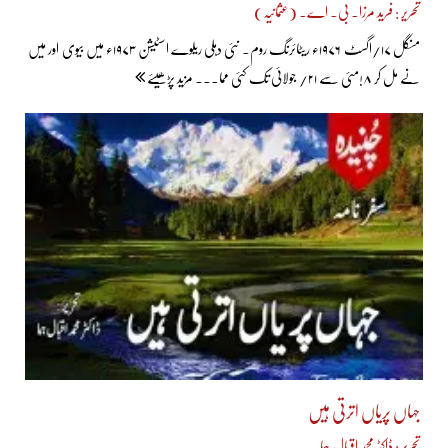
تحریر : فرید مرزا۔ بی۔ اے۔ (عثمانیہ)
منگل ۱۷/اگسٹ ۱۹۷۶ء ریٹائرنگ روم۔ نئی دہلی ریلوے اسٹیشن ۱۹۷۳ء میں بیوی اور میں
نے مل کر ۸!مئی سے ۲۱/ جولائی تک کئی مما... مزید پڑھیئے
جہاں پریاں اترتی ہیں
تحریر : ڈاکٹر محمد اقبال ہما