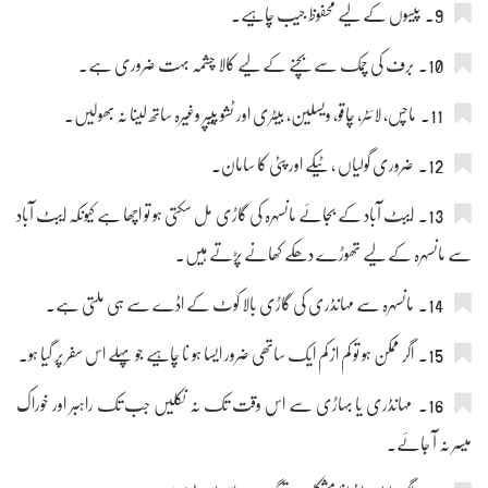
9۔ پیسوں کے لیے محفوظ جیب چاہیے۔
10۔ برف کی چمک سے بچنے کے لیے کالا چشمہ بہت ضروری ہے۔
11۔ ماچس، لائٹر، چاقو، ویسلین، بیٹری اور ٹشو پیپر وغیرہ ساتھ لینا نہ بھولیں۔
12۔ ضروری گولیاں ، ٹیکے اور پٹی کا سامان۔
13۔ ایبٹ آباد کے بجائے مانسہرہ کی گاڑی مل سکتی ہو تو اچھا ہے کیونکہ ایبٹ آباد
سے مانسہرہ کے لیے تھوڑے دھکے کھانے پڑتے ہیں۔
14۔ مانسہرہ سے مہانڈری کی گاڑی بالا کوٹ کے اڈے سے ہی ملتی ہے۔
15۔ اگر ممکن ہو تو کم از کم ایک ساتھی ضرور ایسا ہو نا چاہیے جو پہلے اس سفر پر گیا ہو۔
16۔ مہانڈری یا بہاڑی سے اس وقت تک نہ نکلیں جب تک راہبر اور خوراک
میسر نہ آ جائے۔