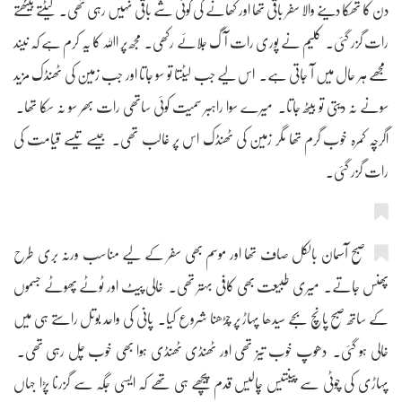
دن کا تھکا دینے والا سفر باقی تھا اور کھانے کی کوئی شے باقی نہیں رہی تھی۔ لیٹتے بیٹھتے
رات گزر گئی۔ کلیم نے پوری رات آگ جلائے رکھی۔ مجھ پر اﷲ کا یہ کرم ہے کہ نیند
مجھے ہر حال میں آ جاتی ہے۔ اس لیے جب لیٹتا تو سو جاتا اور جب زمین کی ٹھنڈک مزید
سونے نہ دیتی تو بیٹھ جاتا۔ میرے سوا راہبر سمیت کوئی ساتھی رات بھر سو نہ سکا تھا۔
اگرچہ کمرہ خوب گرم تھا مگر زمین کی ٹھنڈک اس پر غالب تھی۔ جیسے تیسے قیامت کی
رات گزر گئی۔
صبح آسمان بالکل صاف تھا اور موسم بھی سفر کے لیے مناسب ورنہ بری طرح
پھنس جاتے۔ میری طبیعت بھی کافی بہتر تھی۔ خالی پیٹ اور ٹوٹے پھوٹے جسموں
کے ساتھ صبح پانچ بجے سیدھا پہاڑ پر چڑھنا شروع کیا۔ پانی کی واحد بوتل راستے ہی میں
خالی ہو گئی۔ دھوپ خوب تیز تھی اور ٹھنڈی ٹھنڈی ہوا بھی خوب چل رہی تھی۔
پہاڑی کی چوٹی سے پینتیس چالیس قدم پیچھے ہی تھے کہ ایسی جگہ سے گزرنا پڑا جہاں