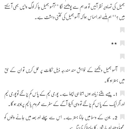
جھیل کی تصاویر نظر آئیں تو وہ ہم سے پوچھنے لگا ’’آنسو جھیل جا کر لوگ واپس بھی آ سکتے
ہیں ؟‘‘ ہم ہنسے اور احساس ہوا کہ آنسو جھیل کی کتنی دہشت ہے۔
٭٭
آنسو جھیل دیکھنے کے خواہش مند مندرجہ ذیل نکات پر عمل کریں تو ان کے حق
میں بہتر ہو گا۔
1۔ پیسے جتنے زیادہ ہوں اتنا ہی اچھا ہے۔ پوری ٹیم کے پاس کم پڑ گئے تو پوری ٹیم
اور اگر ایک کے پاس کم پڑ گئے تو وہی اکیلا آگے کے سفر سے محروم یا ٹیم پر بوجھ ہو گا۔
2۔ جون کے وسط میں جانا بہتر ہے۔ اس سے پہلے اور بعد میں جانے والوں کو
عموماً دھند اور بارشوں کا سامنا کرنا پڑتا ہے۔