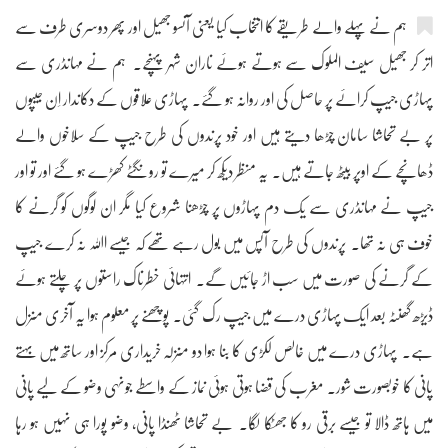
ہم نے پہلے والے طریقے کا انتخاب کیا یعنی آنسو جھیل اور پھر دوسری طرف سے
اتر کر جھیل سیف الملوک سے ہوتے ہوئے ناران شہر پہنچے۔ ہم نے مہانڈری سے
پہاڑی جیپ کرائے پر حاصل کی اور روانہ ہو گئے۔ پہاڑی علاقوں کے دکاندار اِن جیپوں
پر بے تحاشا سامان چڑھا دیتے ہیں اور خود پرندوں کی طرح جیپ کے سلاخوں والے
ڈھانچے کے اوپر بیٹھ جاتے ہیں۔ یہ منظر دیکھ کر میرے تو رونگٹے کھڑے ہو گئے اور تو اور
جیپ نے مہانڈری سے یک دم پہاڑوں پر چڑھنا شروع کیا مگر ان لوگوں کو گرنے کا
خوف ہی نہ تھا۔ پرندوں کی طرح آپس میں بول رہے تھے کہ جیسے اﷲ نہ کرے جیپ
کے گرنے کی صورت میں سب اڑ جائیں گے۔ انتہائی خطرناک راستوں پر چلتے ہوئے
ڈیڑھ گھنٹہ بعد ایک پہاڑی درے میں جیپ رک گئی۔ پوچھنے پر معلوم ہوا یہ آخری منزل
ہے۔ پہاڑی درے میں خالص لکڑی کا بنا ہوا دو منزلہ خریداری مرکز اور ساتھ میں بہتے
پانی کا خوبصورت شور۔ مغرب کی قضا ہوتی ہوئی نماز کے واسطے جونہی وضو کے لیے پانی
میں ہاتھ ڈالا تو جیسے برقی رو کا جھٹکا لگا۔ بے تحاشا ٹھنڈا پانی، وضو پورا ہی نہیں ہو رہا