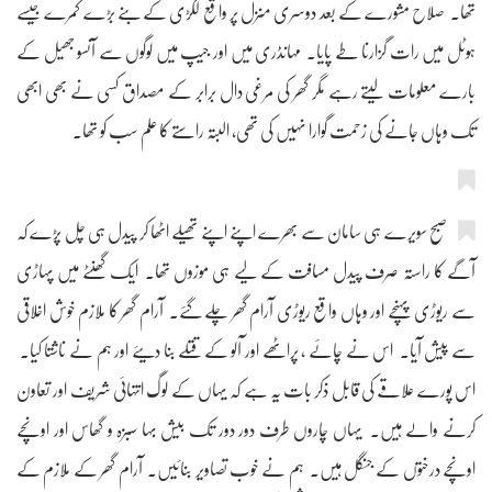
تھا۔ صلاح مشورے کے بعد دوسری منزل پر واقع لکڑی کے بنے بڑے کمرے جیسے
ہوٹل میں رات گزارنا طے پایا۔ مہانڈری میں اور جیپ میں لوگوں سے آنسو جھیل کے
بارے معلومات لیتے رہے مگر گھر کی مرغی دال برابر کے مصداق کسی نے بھی ابھی
تک وہاں جانے کی زحمت گوارا نہیں کی تھی، البتہ راستے کا علم سب کو تھا۔
صبح سویرے ہی سامان سے بھرے اپنے اپنے تھیلے اٹھا کر پیدل ہی چل پڑے کہ
آگے کا راستہ صرف پیدل مسافت کے لیے ہی موزوں تھا۔ ایک گھنٹے میں پہاڑی
سے ریوڑی پہنچے اور وہاں واقع ریوڑی آرام گھر چلے گئے۔ آرام گھر کا ملازم خوش اخلاقی
سے پیش آیا۔ اس نے چائے ، پراٹھے اور آلو کے قتلے بنا دیئے اور ہم نے ناشتا کیا۔
اس پورے علاقے کی قابل ذکر بات یہ ہے کہ یہاں کے لوگ انتہائی شریف اور تعاون
کرنے والے ہیں۔ یہاں چاروں طرف دور دور تک بیش بہا سبزہ و گھاس اور اونچے
اونچے درختوں کے جنگل ہیں۔ ہم نے خوب تصاویر بنائیں۔ آرام گھر کے ملازم کے