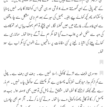
کے منجمد پانی کے اوپر گھومتے ہوئے جو خوشی ہو رہی تھی اس کو الفاظ کا جامہ نہیں پہنایا
جا سکتا اور پھر کچھ کھائے پیے بغیر۔ جھیل کی سیر کے بعد ہم بڑی مشکل سے چار وقفوں
سے اوپر چڑھ گئے۔ چڑھنے میں ہمیں گھنٹہ لگا۔ اوپر پہنچے تو جسم بھوک، پیاس اور تھکاوٹ
کی وجہ سے مکمل طور پر جواب دے گیا تھا مگر ہم نے آگے بڑھنا تھا۔ مہانڈری سے
کھانے پینے کی اشیا نہ لینے پر کئی مقامات پر ساتھیوں نے افسوس کیا مگر اب بے سود
تھا۔
دوسری طرف سے اترنے کا کوئی راستہ نہیں ہے۔ برف ہی برف ہے۔ چوٹی
سے کم از کم ہزار میٹر تک خطرناک پھسلان ہے مگر پھسلنے کے سوا کوئی چارہ نہیں۔ ہم ڈر
رہے تھے کیونکہ لڑھکنے کا خطرہ تھا۔ مشتاق نے پہل کی تو ہمیں بھی حوصلہ ہوا۔ جب وہ
پھسل کر رکا تو کافی چھوٹا دکھائی دے رہا تھا۔ مرتے کیا نہ کرتے۔ آخر ہم بھی چادریں