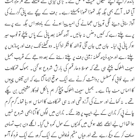
باندھ کر اپنے اپنے تھیلوں سمیت پھسل گئے۔ بڑی تیزی سے پھسلے تھے مگر مزہ بہت
آیا تھا۔ آگے بھی جگہ جگہ تھوڑا تھوڑا پھسلتے رہے۔ برف کے نیچے سے پانی گزرنے کی
آواز سنائی دینے لگی تو پیاس بجھانے کی امید پیدا ہونے کے باوجود اس جگہ سے پرے
پرے چلتے رہے کہ کہیں دھنس نہ جائیں۔ آدھ گھنٹہ بعد پانی کے پاس پہنچے تو خوب سیر
ہو کر پانی پی لیا۔ جان میں جان آئی تو اﷲ کا شکر ادا کیا۔ دو گھنٹے تک برف اور پہاڑوں پر
چلتے رہے اور مزید ڈیڑھ گھنٹہ زمینی برف پر چلتے رہنے کے بعد دو بجے کے قریب جھیل
سیف الملوک پہنچے ہی تھے کہ موسلا دھار قسم کی بارش شروع ہو گئی۔ بھوک تھکاوٹ
اور بے خوابی کو مسلسل برداشت کرنے سے ایک موقع ایسا آتا ہے کہ ان تینوں چیزوں
کا احساس مٹ جاتا ہے۔ جھیل سیف الملوک پہنچ کر ہم بالکل خودکار مشینیں بن چکے
تھے۔ نہ کھانے اور سونے کی آرزو تھی اور نہ ہی تھکاوٹ کا احساس ہو رہا تھا۔ گرم گرم
چائے پی کر ناران کے لیے جیپ پر بیٹھ گئے۔ ناران میں لوگوں کا آنا ابھی شروع نہیں
ہوا تھا اس لیے اچھے بھلے ہوٹل میں کوڑیوں کے مول کمرہ مل گیا۔ اگلے دن جب تصاویر
صاف کر کے دیکھ رہے تھے اور وہاں مقیم نوجوانوں کے ایک گروہ کے ایک فرد کو آنسو