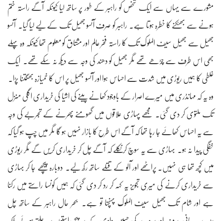
مشورے سے یہاں سے ایک شخص کو راہبر کے طور پر ساتھ لیا کیونکہ آگے راستہ ختم
ہونے سے بھٹکنے کا خطرہ ہوتا ہے۔ راہبر کو صرف آنسو جھیل تک کے لیے لیا گیا۔ آنسو
جھیل سے جھیل سیف الملوک تک کا راستہ فخر عالم اور مشتاق کو معلوم تھا کیونکہ وہ پہلے
بھی اس طرف سے چڑھے تھے مگر جھیل کو دھند کی وجہ سے دیکھ نہ سکے تھے۔ ایک
غلطی کا ہمیں ریوڑی میں شدت سے احساس ہوا اور آنسو جھیل پر اس کا خمیازہ بھگتنا پڑا۔
وہ یہ کہ مہانڈری میں میرے اصرار کے باوجود کھانے پینے کی اشیا کی خریداری اگلی منزل
تک ملتوی کر دی گئی۔ مجھے پہاڑی علاقوں میں گھومنے پھرنے کے تجربے کی وجہ
سے یہ احساس کھائے جا رہا تھا کہ آگے اس طرح کا بازار نہیں ہو گا مگر میں چپ ہو گیا کہ
خفگی پیدا نہ ہو۔ بہاڑی سے یہ سوچ کر نکلے کہ آگے چل کر خریداری کریں گے مگر ریوڑی
میں کچھ تھا ہی نہیں۔ پراٹھے اور آلو کے قتلے ساتھ رکھ لیے۔ دوبارہ پیچھے جا کر بہاڑی
سے خریداری کرنے کی میری تجویز یہ کہہ کر رد کر دی گئی کہ ہمیں کونسا راستے میں رکنا
ہے اور شام تک جھیل سیف الملوک پہنچنا تو ہے۔ بحر حال راہبر کے ساتھ چل
پڑے۔ پانی، برف اور سبزے کی حسین وادی کے پر پیچ راستوں پر چلتے ہوئے بلکہ