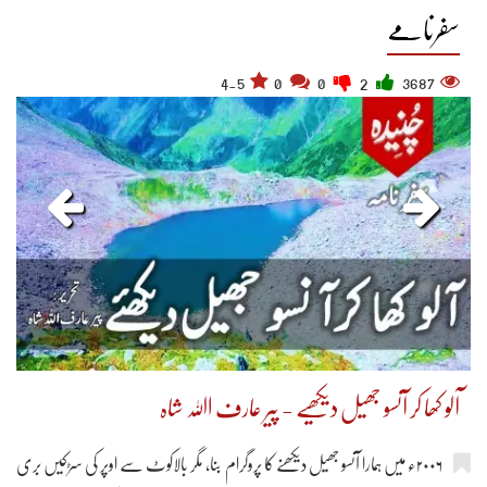
سفرنامے
4.5
0
0
2
3687
آلو کھا کر آنسو جھیل دیکھیے - پیر عارف اﷲ شاہ
۲۰۰۶ء میں ہمارا آنسو جھیل دیکھنے کا پروگرام بنا، مگر بالاکوٹ سے اوپر کی سڑکیں بری