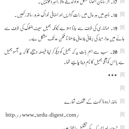
17۔ اگر سامان اٹھانا مشکل ہو تو گدھے والا راہبر ڈھونڈیں۔
18۔ ڈھیر میں ہر حال میں رات گزاریں اور اضافی خوراک ضرور ساتھ رکھیں۔
19۔ مہانڈری کی طرف سے جانا بہتر ہے کیونکہ جھیل سیف الملوک کی طرف سے
جانے میں ہزار میٹر کی برفانی چڑھائی چڑھنا نا ممکن حد تک مشکل ہے۔
20۔ سب سے اہم بات یہ کہ جھیل کو دیکھ کر اپنا فیصلہ دیجیے گا کہ یہ آنسو جھیل
ہے یا اس کو آنکھ جھیل کا نام دینا چاہیے تھا۔
٭٭٭
ماخذ: اردو ڈائجسٹ کے مختلف شمارے
http://www.urdu-digest.com/
تدوین اور ای بک کی تشکیل: اعجاز عبید