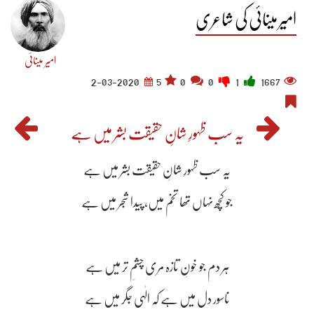
امیر مینائی کی شاعری
امیر مینائی
2-03-2020
5
0
0
1
1667
یہ سب ظہورِ شانِ حقیقت بشر میں ہے
یہ سب ظہورِ شانِ حقیقت بشر میں ہے
جو کچھ نہاں تھا تخم میں، پیدا شجر میں ہے
ہر دم جو خونِ تازہ مری چشمِ تر میں ہے
ناسور دل میں ہے کہ الٰہی جگر میں ہے