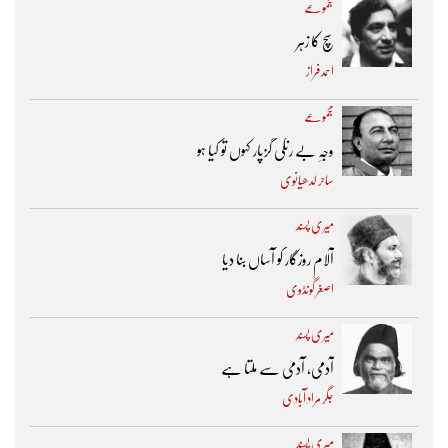
مجموعے
سچ کا زہر
احمد فراز
مجموعے
وجہِ بے رنگی گزپار کہوں تو کیا ہو
ساحر لدھیانوی
میری پسند
آلام روزگار کو آساں بنا دیا
اصغر گونڈوی
میری پسند
آدمی، آدمی سے ملتا ہے
جگر مراد آبادی
میری پسند