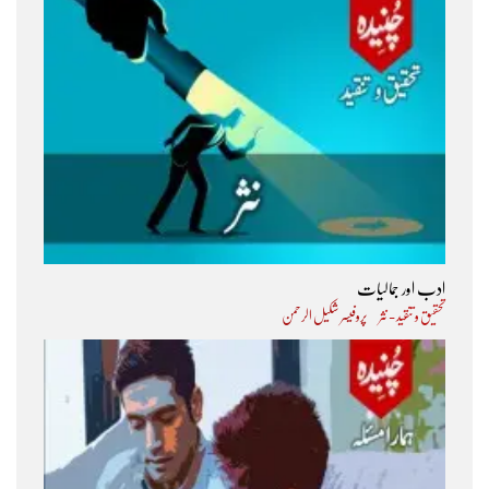
ادب اور جمالیات
تحقیق و تنقید - نثر
پروفیسر شکیل الرحمن