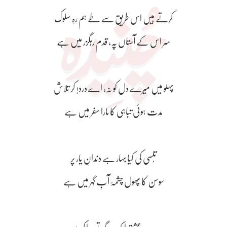
کرتے ہیں اس طریق سے طے ہم رہِ سلوک
سر اس کے آستاں پہ، قدم رہگزر میں ہے
پہلو میں میرے دل کو نہ، اے درد! کر تلاش
مدت ہوئی تباہی کا مارا سفر میں ہے
تُلسی کی کیا بہار ہے دندانِ یار پر
سوسن کا پھول چشمۂ آبِ گہر میں ہے