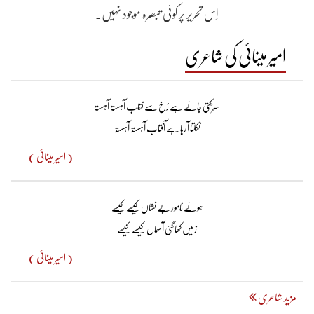
اِس تحریر پر کوئی تبصرہ موجود نہیں۔
امیر مینائی کی شاعری
سَرَکتی جائے ہے رُخ سے نقاب آہستہ آہستہ
نکلتا آ رہا ہے آفتاب آہستہ آہستہ
( امیر مینائی )
ہوئے نامور بے نشاں کیسے کیسے
زمیں کھا گئی آسماں کیسے کیسے
( امیر مینائی )
مزید شاعری