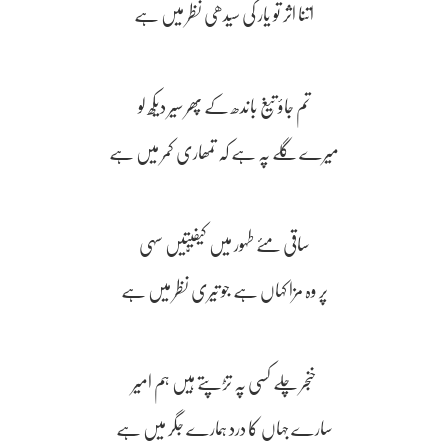
اتنا اثر تو یار کی سیدھی نظر میں ہے
تم جاؤ تیغ باندھ کے پھر سیر دیکھ لو
میرے گلے پہ ہے کہ تمھاری کمر میں ہے
ساقی مئے طہور میں کیفیّتیں سہی
پر وہ مزا کہاں ہے جو تیری نظر میں ہے
خنجر چلے کسی پہ تڑپتے ہیں ہم امیر
سارے جہاں کا درد ہمارے جگر میں ہے