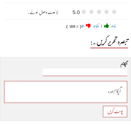
5.0
"1"ووٹ وصول ہوئے۔
پسند
1
ناپسند
0
( 100 % )
تبصرہ تحریر کریں۔:
آپکا نام
پوسٹ کریں