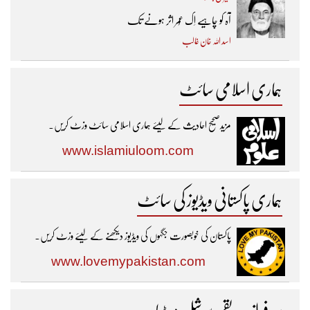
آہ کو چاہیے اِک عُمر اثر ہونے تک ​
اسد اللہ خان غالب
ہماری اسلامی سائٹ
مزیدصحیح احادیث کے لیئے ہماری اسلامی سائٹ وزٹ کریں۔
www.islamiuloom.com
ہماری پاکستانی ویڈیوز کی سائٹ
پاکستان کی خوبصورت جگہوں کی ویڈیوز دیکھنے کے لیئے وزٹ کریں۔
www.lovemypakistan.com