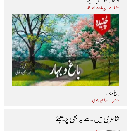
آلو کھا کر آنسو جھیل دیکھیے
سفرنامے
پیر عارف اﷲ شاہ
باغ و بہار
داستان
میر امن دہو ی
شاعری میں سے یہ بھی پڑھیئے