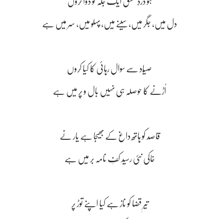
ہو دردِ عشق ایک جگہ تو دوا کروں
دل میں، جگر میں، سینے میں، پہلو میں، سر میں ہے
صیّاد سے سوال رہائی کا کیا کروں
اُڑنے کا حوصلہ ہی نہیں بال و پر میں ہے
قاصد کو ہاتھ داغ کے بھیجا ہے یار نے
خاکی نئی رسید کفِ نامہ بر میں ہے
تیرِ قضا کو ناز ہے کیا اپنے توڑ پر