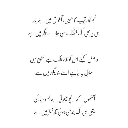
کھٹکا رقیب کا نہیں، آغوش میں ہے یار
اس پر بھی اک کھٹک سی ہمارے جگر میں ہے
واصل سمجھیے اس کو جو سالک ہے عشق میں
منزل پہ جانیے اسے جو رہگزر میں ہے
آنکھوں کے نیچے پھِرتی ہے تصویر یار کی
پُتلی سی اک بندھی ہوئی تارِ نظر میں ہے