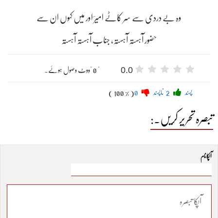
وہ بے دردی سے سَر کاٹے امیرؔ اور میں کہوں ان سے
حضور آہستہ آہستہ، جناب آہستہ آہستہ
0.0
" 0 "ووٹ وصول ہوئے۔
پسند
2
ناپسند
0
( 100 % )
تبصرہ تحریر کریں۔:
آپکا نام