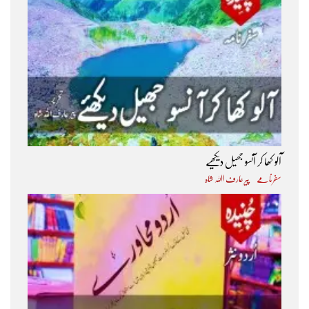
آلو کھا کر آنسو جھیل دیکھیے
سفرنامے
پیر عارف اﷲ شاہ