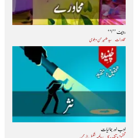
ردیف ’’ا‘‘
محاورات
سید ضمیر حسن دہلوی
ادب اور جمالیات
تحقیق و تنقید - نثر
پروفیسر شکیل الرحمن