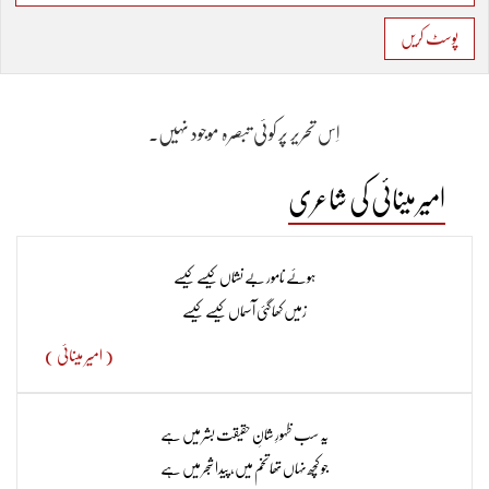
پوسٹ کریں
اِس تحریر پر کوئی تبصرہ موجود نہیں۔
امیر مینائی کی شاعری
ہوئے نامور بے نشاں کیسے کیسے
زمیں کھا گئی آسماں کیسے کیسے
( امیر مینائی )
یہ سب ظہورِ شانِ حقیقت بشر میں ہے
جو کچھ نہاں تھا تخم میں، پیدا شجر میں ہے