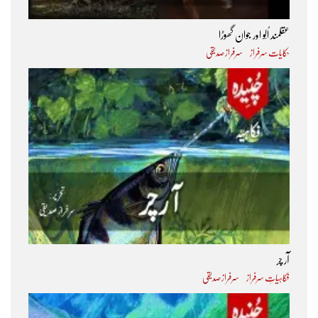
عقلمند اُلّو اور جوان گھوڑا
حکایات سرفراز
سرفراز صدیقی
آر چر
فکاہیاتِ سرفراز
سرفراز صدیقی