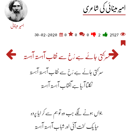
امیر مینائی کی شاعری
امیر مینائی
30-02-2020
0
0
0
2
2527
سَرَکتی جائے ہے رُخ سے نقاب آہستہ آہستہ
سَرَکتی جائے ہے رُخ سے نقاب آہستہ آہستہ
نکلتا آ رہا ہے آفتاب آہستہ آہستہ
جواں ہونے لگے جب وہ تو ہم سے کر لیا پردہ
حیا یک لخت آئی اور شباب آہستہ آہستہ