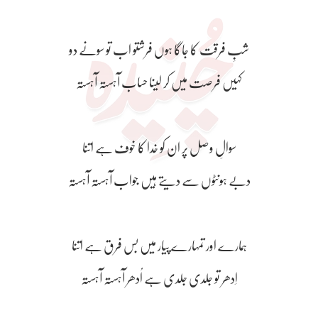
شبِ فرقت کا جاگا ہوں فرشتو اب تو سونے دو
کہیں فرصت میں کر لینا حساب آہستہ آہستہ
سوالِ وصل پر ان کو خدا کا خوف ہے اتنا
دبے ہونٹوں سے دیتے ہیں جواب آہستہ آہستہ
ہمارے اور تمہارے پیار میں بس فرق ہے اتنا
اِدھر تو جلدی جلدی ہے اُدھر آہستہ آہستہ