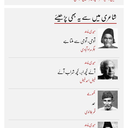
شاعری میں سے یہ بھی پڑھیئے
میری پسند
آدمی، آدمی سے ملتا ہے
جگر مراد آبادی
میری پسند
آئے کچھ ابر، کچھ شراب آئے
فیض احمد فیض
مجموعے
حمد
قمر جلالوی
میری پسند