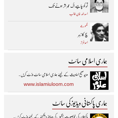
آہ کو چاہیے اِک عُمر اثر ہونے تک ​
اسد اللہ خان غالب
مجموعے
سچ کا زہر
احمد فراز
ہماری اسلامی سائٹ
مزیدصحیح احادیث کے لیئے ہماری اسلامی سائٹ وزٹ کریں۔
www.islamiuloom.com
ہماری پاکستانی ویڈیوز کی سائٹ
پاکستان کی خوبصورت جگہوں کی ویڈیوز دیکھنے کے لیئے وزٹ کریں۔