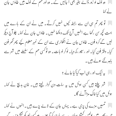
وہ لوگ تو زور ڈالے بغیر بھی آ جائیں گے۔ وہ اور قسم کے لوگ ہیں طاؤس جان
نے کہا
تو پھر تم ہی ان سے رابطہ کیوں نہیں کرتے۔ میں نے ان کے بارے میں
بہت کچھ سن رکھا ہے انہیں آج تک دیکھا نہیں۔ طاؤس جان نے کہا۔ چلو آج دیکھ
لیں گے کرو فون۔ طاؤس جان نے انکوائری سے ان کے نمبر معلوم کیے پھر گھر فون
کیا۔ دفتر فون کیا۔ اور رسیور رکھ دیا۔ لو کر لو بات۔ وہ تو کسی مہم کے سلسلے میں شہر سے
باہر گئے ہوئے ہیں۔
یہ ایک اور رہی اب کیا کیا جائے ؟
شہر چلتے ہیں کسی ہوٹل میں یہ سات دن گزار لیتے ہیں۔ خان بدیع نے کہا۔
ہوٹل میں کیا خاک مزا آئے گا۔
تمہیں مزے کی پڑی ہے۔ یہاں جان کے لالے پڑے ہیں۔ انہوں نے کہا۔
تب پھر۔ میں پولیس کمشنر صاحب سے بات کرتا ہوں۔ وہ کسی اور کو بھیج دیں گے۔