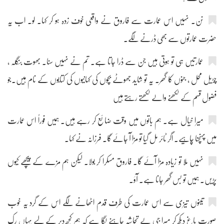
نن۔ نہیں اس عمارت سے فاروق نے واقعی خوف زدہ ہو کر کہا۔ لو۔ اب یہ
حضرت عمارتوں سے بھی ڈرنے لگے۔
عمارتیں ہی تو ہوتی ہیں جن سے ڈرا جاتا ہے۔ تم نے نہیں سنا۔ بھوت بنگلہ ،
چڑیل محل ، جنوں کا گھر۔ یہ تو شاید جھوٹے بچوں کی کہانیوں کی کتابوں کے نام ہیں۔جو
فضول قسم کے لکھنے والے لکھتے رہتے ہیں
میرا خیال ہے۔ ہم باتوں میں وقت ضائع کر رہے ہیں۔ ہمیں فوراً اس عمارت
میں پہنچنا چاہیے۔ اگر ٹائر مل گیا تو مزا آ جائے گا۔ فرزانہ نے کہا۔
نہیں ملا تو زیادہ مزا آئے گا۔ فاروق مسکرا کر بولا۔ لیکن ہم مزے کے پیچھے کیوں
پڑیں۔ ہمیں تو بس گھر جانا ہے۔ آؤ۔
تینوں تیزی سے اس عمارت کی طرف قدم اٹھانے لگے اس کے گرد یہ خوب
صورت باغ دیکھ کر میرا جی بے تحاشہ چاہنے لگا ہے کہ ہم کچھ دیر کے لیے یہاں رک