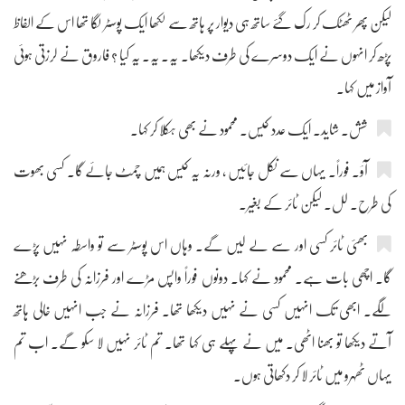
لیکن پھر ٹھٹک کر رک گئے ساتھ ہی دیوار پر ہاتھ سے لکھا ایک پوسٹر لگا تھا اس کے الفاظ
پڑھ کر انہوں نے ایک دوسرے کی طرف دیکھا۔ یہ۔ یہ۔ یہ کیا ؟ فاروق نے لرزتی ہوئی
آواز میں کہا۔
شش۔ شاید۔ ایک عدد کیس۔ محمود نے بھی ہکلا کر کہا۔
آؤ۔ فوراً۔ یہاں سے نکل جائیں ، ورنہ یہ کیس ہمیں چمٹ جائے گا۔ کسی بھوت
کی طرح۔ لل۔ لیکن ٹائر کے بغیر۔
بھئی ٹائر کسی اور سے لے لیں گے۔ وہاں اس پوسٹر سے تو واسطہ نہیں پڑے
گا۔ اچھی بات ہے۔ محمود نے کہا۔ دونوں فوراً واپس مڑے اور فرزانہ کی طرف بڑھنے
لگے۔ ابھی تک انہیں کسی نے نہیں دیکھا تھا۔ فرزانہ نے جب انہیں خالی ہاتھ
آتے دیکھا تو بھنا اٹھی۔ میں نے پہلے ہی کہا تھا۔ تم ٹائر نہیں لا سکو گے۔ اب تم
یہاں ٹھہرو میں ٹائر لا کر دکھاتی ہوں۔