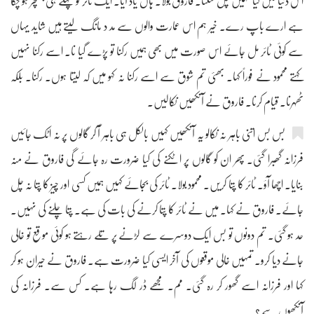
اس دنیا میں کیا نہیں چل سکتا۔ فاروق بولا۔ ہاں یاد آیا۔ ایک ٹائر تو پہلے ہی پنکچر ہو چکا
ہے ارے باپ رے۔ خیر ہم اس عمارت والوں سے مد د مانگ لیتے ہیں شاید یہاں
سے کوئی ٹائر مل جائے اس صورت میں بھی ہمیں رکنا تو پڑے گیا نا۔ اسے رکنا نہیں
کہتے محمود نے فوراً کہا۔ بھئی تم شوق سے اسے رکنا نہ کہو میں کہ لیتا ہوں۔ رکنا۔ بلکہ
ٹھہرنا۔ قیام کرنا۔ فاروق نے آنکھیں نکالیں۔
بس بس اتنی باہر نہ نکالو یہ آنکھیں کہیں بالکل ہی باہر آ کر گالوں پر نہ اٹک جائیں
فرزانہ گھبرا گئی۔ پھر ان کو گالوں پر اٹکنے کی کیا ضرورت رہ جائے گی فاروق نے منہ
بنایا۔ اچھا آؤ۔ ٹائر کا پتا کریں۔ محمود بولا۔ ٹائر کی بجائے کہیں ہمیں کسی اور چیز کا پتا نہ چل
جائے۔ فاروق نے کہا۔ میں نے ٹائر کا پتا کرنے کی بات کی ہے۔ پتا چلنے کی نہیں۔
حد ہو گئی۔ تم دونوں تو بس ایک دوسرے سے لڑنے پر تلے رہتے ہو کوئی موقع تو خالی
جانے دیا کرو۔ تمہیں خالی موقعوں کی آخر ایسی کیا ضرورت ہے۔ فاروق نے حیران ہو کر
کہا اور فرزانہ اسے گھور کر رہ گئی۔ مم۔ مجھے ڈر لگ رہا ہے۔ کس سے۔ فرزانہ کی
آنکھوں سے ؟