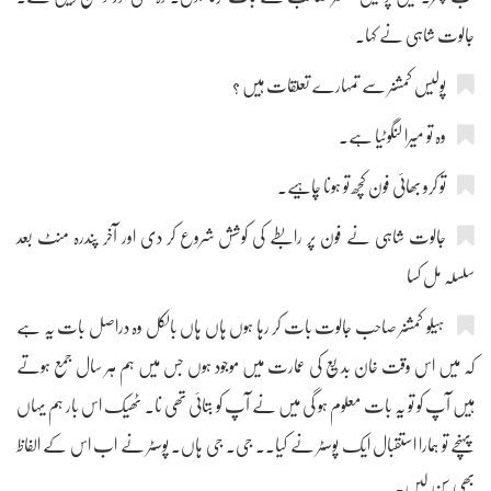
جالوت شاہی نے کہا۔
پولیس کمشنر سے تمہارے تعلقات ہیں ؟
وہ تو میرا لنگوٹیا ہے۔
تو کرو بھائی فون کچھ تو ہونا چاہیے۔
جالوت شاہی نے فون پر رابطے کی کوشش شروع کر دی اور آخر پندرہ منٹ بعد
سلسلہ مل کسا
ہیلو کمشنر صاحب جالوت بات کر رہا ہوں ہاں ہاں بالکل وہ دراصل بات یہ ہے
کہ میں اس وقت خان بدیع کی عمارت میں موجود ہوں جس میں ہم ہر سال جمع ہوتے
ہیں آپ کو تو یہ بات معلوم ہو گی میں نے آپ کو بتائی تھی نا۔ ٹھیک اس بار ہم یہاں
پہنچے تو ہمارا استقبال ایک پوسٹر نے کیا۔۔ جی۔ جی ہاں۔ پوسٹر نے اب اس کے الفاظ
بھی سن لیں۔