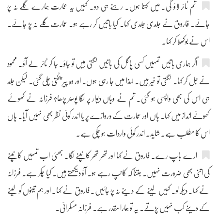
تم ٹائر لاؤ گی۔ میں کہتا ہوں۔ رہنے ہی دو۔ کہیں یہ عمارت ہمارے گلے نہ پڑ
جائے۔ فاروق نے جلدی جلدی کہا۔ کیا باتیں کر رہے ہو۔ عمارت گلے نہ پڑ جائے۔
اس نے بوکھلا کر کہا۔
اگر ہماری باتیں تمہیں کسی پاگل کی باتیں لگتی ہیں تو جاؤ۔ جا کر ٹائر لے آؤ۔ محمود
نے جل کر کہا۔ لگتی تو خیر ہیں۔ لہذا میں جا رہی ہوں۔ اور وہ پیر پٹختی چلی گئی۔ لیکن جلد
ہی اس کی بھی واپسی ہو گئی۔ تم نے وہاں دیوار پر لگا پوسٹر پڑھا؟ فرزانہ نے کھوئے
کھوئے انداز میں کہا۔ ہاں اور عمارت کے دروازے پر یا اندر کوئی نظر بھی نہیں آیا۔ ہاں
اس کا مطلب ہے۔ شاید۔ اندر کوئی واردات ہو چکی ہے۔
ارے باپ رے۔ فاروق نے کہا اور تھر تھر کانپنے لگا۔ بھئی اب تمہیں کانپنے
کی اتنی بھی ضرورت نہیں۔ جتنا کہ کانپ رہے ہو۔ آؤ دیکھتے ہیں۔ کیا چکر ہے۔ فرزانہ
نے کہا۔ دیکھ لو۔ کہیں لینے کے دینے نہ پڑ جائیں۔ فاروق نے کہا۔ اور ہم تینوں کو لینے
کے دینے کب نہیں پڑتے۔ یہ تو ہمارا مقدر ہے۔ فرزانہ مسکرائی۔