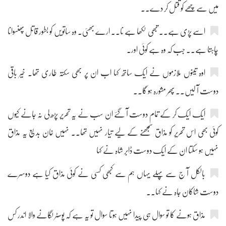
میں سے چھے کو قتل کر دے۔۔
اسے پڑی ہے۔۔ تبھی لکھا ہے نا۔۔ ارے بھئی۔ وہ ساتویں کو بطور قاتل پھنسوانا
چاہتا ہے۔۔ جب کہ وہ ہے کوئی اور۔
اوہ تینوں ملازموں نے ایک ساتھ کہا اب ان پر بھی سکتہ طاری تھا۔ خیر باقی
دوست آ لیں۔۔ پھر مشورہ ہو گا۔۔
ایک ایک کر کے تمام دوست آ گئے ان سب نے یہ تحریر پڑھ لی نہ جانے کیوں
کوئی بھی اس تحریر کو مذاق سمجھنے کے لیے تیار نہیں تھا۔۔ نہیں خان بدیع یہ مذاق
نہیں ہو سکتا ان کے ایک دوست ڈابر شاہ نے کہا
بالکل آ ج سے پہلے یہاں ہم سے کبھی کسی نے کوئی مذاق کیا ہے دوسرے
دوست شاکان جاہ نے کہا۔۔
مذاق ہونے کا تو سوال ہی پیدا نہیں ہوتا سوال تو یہ ہے کہ پوسٹر لگانے والا اندر کس