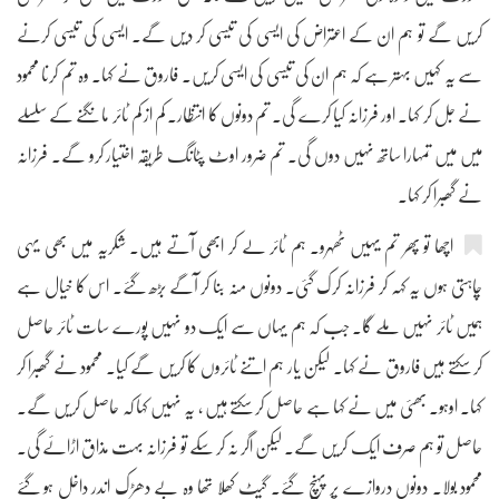
کریں گے تو ہم ان کے اعتراض کی ایسی کی تیسی کر دیں گے۔ ایسی کی تیسی کرنے
سے یہ کہیں بہتر ہے کہ ہم ان کی تیسی کی ایسی کریں۔ فاروق نے کہا۔ وہ تم کرنا محمود
نے جل کر کہا۔ اور فرزانہ کیا کرے گی۔ تم دونوں کا انتظار۔ کم از کم ٹائر مانگنے کے سلسلے
میں میں تمہارا ساتھ نہیں دوں گی۔ تم ضرور اوٹ پٹانگ طریقہ اختیار کرو گے۔ فرزانہ
نے گھبرا کر کہا۔
اچھا تو پھر تم یہیں ٹھہرو۔ ہم ٹائر لے کر ابھی آتے ہیں۔ شکریہ میں بھی یہی
چاہتی ہوں یہ کہہ کر فرزانہ کرک گئی۔ دونوں منہ بنا کر آگے بڑھ گئے۔ اس کا خیال ہے
ہمیں ٹائر نہیں ملے گا۔ جب کہ ہم یہاں سے ایک دو نہیں پورے سات ٹائر حاصل
کر سکتے ہیں فاروق نے کہا۔ لیکن یار ہم اتنے ٹائروں کا کریں گے کیا۔ محمود نے گھبرا کر
کہا۔ اوہو۔ بھئی میں نے کہا ہے حاصل کر سکتے ہیں ، یہ نہیں کہا کہ حاصل کریں گے۔
حاصل تو ہم صرف ایک کریں گے۔ لیکن اگر نہ کر سکے تو فرزانہ بہت مذاق اڑائے گی۔
محمود بولا۔ دونوں دروازے پر پہنچ گئے۔ گیٹ کھلا تھا وہ بے دھڑک اندر داخل ہو گئے