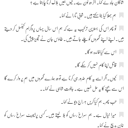
شاکان جاہ نے کہا۔ آخر وہ کون ہے۔ کیوں ہمیں ہلاک کرنا چاہتا ہے ؟
ہم بھلا کیا بتا سکتے ہیں۔ شوبی تارا نے کہا۔
تو پھر اس کی بہترین ترکیب یہ ہے کہ ہم اس سال یہاں پروگرام کینسل کر دیتے
ہیں۔ اپنے اپنے گھروں کو چلے جاتے ہیں۔ طاؤس جان نے تجویز پیش کی۔
اس سے کیا فائدہ ہو گا۔
قاتل اپنا کام نہیں کر سکے گا۔
کیوں۔ اگر اسے یہ کام ضرور ہی کرنا ہے تو وہ ہمارے گھروں میں ہم پر وار کرے گا
اس سے بچنے کا یہ حل نہیں ہے۔ جالوت شاہی نے کہا۔۔
تب پھر۔ ہم کیا کریں ؟ راج دیو نے کہا۔
میرا خیال ہے۔ ہم سراغ رساں کو بلا لیتے ہیں۔ کسی پرائیویٹ سراغ رساں کو
خان بدیع نے کہا۔