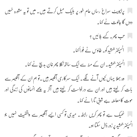
پرائیویٹ سراغ رساں عام طور پر بلیک میل کرتے ہیں۔ میں تو یہ مشورہ نہیں
دوں گا جالوت نے کہا۔
تب پھر۔ کسے بلائیں ؟
انسپکٹر جمشید کو۔ طاؤس نے فوراً کہا۔
انسپکٹر جمشید۔ ان کے منہ سے ایک ساتھ نکلا پھر خان بدیع نے کہا۔
وہ بھلا یہاں کیوں آنے لگے۔ ایک سرکاری آفیسر ہیں۔تو ہم ان کے آفیسر سے
بات کر لیتے ہیں اور ان سے درخواست کر لیتے ہیں آخر یہ چھے انسانوں کی زندگی اور
موت کا معاملہ ہے شوبی تارا نے کہا۔
ٹھیک ہے تو پھر کریں رابطہ۔ میری تو کسی ایسے آفیسر سے واقفیت نہیں جو
انسپکٹر جمشید پر زور ڈال سکتا ہو۔