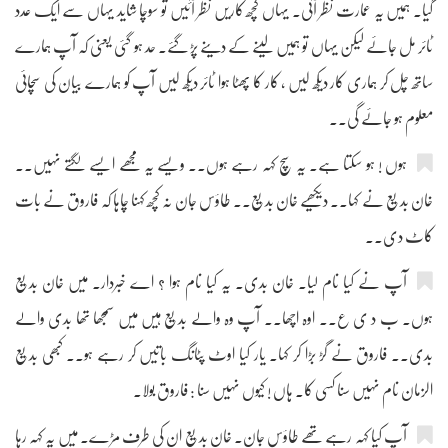
گیا۔ ہمیں یہ عمارت نظر آئی۔ یہاں کچھ کاریں نظر آئیں تو سوچا شاید یہاں سے ایک عدد
ٹائر مل جائے لیکن یہاں تو ہمیں لینے کے دینے پڑ گئے۔ حد ہو گئی یعنی کہ آپ ہمارے
ساتھ چل کر ہماری کار دیکھ لیں ، کار کا پھٹا ہوا ٹائر دیکھ لیں آپ کو ہمارے بیان کی سچائی
معلوم ہو جائے گی۔۔
ہوں ! ہو سکتا ہے۔ یہ سچ کہہ رہے ہوں۔۔ ویسے یہ مجھے ایسے لگتے نہیں۔۔
خان بدیع نے کہا۔۔ دیکھیے خان بدیع۔۔ طاؤس جان نہ کچھ کہنا چاہا کہ فاروق نے بات
کاٹ دی۔۔
آپ نے کیا نام لیا۔ خان بدی۔ یہ کیا نام ہوا ؟ اے خبردار۔ میں خان بدیع
ہوں۔ ب د ی ع۔۔ اوہ اچھا۔۔ آپ وہ والے بدیع ہیں میں سمجھا تھا بدی والے
بدی۔۔ فاروق نے گڑ بڑا کر کہا۔ یار کیا اوٹ پٹانگ باتیں کر رہے ہو۔۔ کبھی بدیع
الزمان نام نہیں سنا کسی کا۔ ہاں ! کیوں نہیں سنا : فاروق بولا۔
آپ کیا کہہ رہے تھے طاؤس جان۔ خان بدیع ان کی طرف مڑے۔ میں یہ کہہ رہا