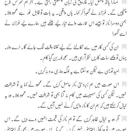
تمہارا ہاتھ پھسل گیا۔ فاروق کی زبان پھسلتی رہتی ہے۔ آخر ہم گھر کس طرح
پہنچیں گے۔ فرزانہ نے گھبرا کر کہا۔ ہاں واقعی۔ یہ بات تو قابل غور ہے محمود بولا۔
بھئی دوسرا ٹائر تو جیسے اس عمارت والے تیار لیے بیٹھے ہیں ہمارے لیے فرزانہ نے
اسے گھورا
ان کی کسی کار میں سے نکالنے کے لیے کتنا وقت لگ جائے گا۔ ارے واہ۔
یہاں تو چھے سات کاریں نظر آ رہی ہیں۔ سمجھ لو۔ بن گیا کام۔
امید تو یہی ہے لیکن ہو سکتا ہے یہ لوگ ہماری مد د نہ کریں۔
اس صورت میں ہم زبردستی ٹائر حاصل کریں گے۔ محمود نے کہا یہ تو شرافت
نہیں۔ لیکن کسی کی مصیبت میں کام نہ آنا بھی تو شرافت نہیں۔ محمود بولا۔ وہ یہ
خیال کر سکتے ہیں کہ ہم ان کا ٹائر واپس کرنے نہیں آئیں گے۔
اگر وہ یہ خیال ظاہر کریں گے تو ہم ٹائر کی قیمت انہیں دے دیں گے۔ اس
صورت میں تو وہ کوئی اعتراض نہیں کریں گے نا۔ اس صورت میں بھی اگر اعتراض