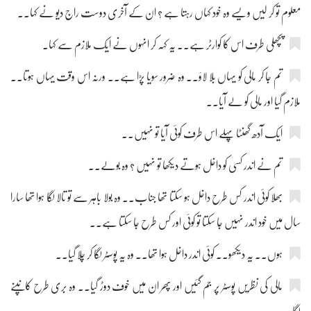
معلوم تو کر لیں ویسے وہ خود کہاں رہتا ہے ؟ ان کے آخری دوست راج دیو نے کہا۔۔
پچھلی طرف اس کا کوارٹر ہے۔۔ یہ کہہ کر انہوں نے ایک ملازم سے کہا۔
تم جا کر مالی کو یہاں بلا لاؤ۔۔ وہ ضرور سویا پڑا ہے۔۔ ورنہ اس وقت یہاں ہوتا۔۔
ملازم گیا اور مالی کو لے آیا۔۔
ایک آدھ گھنٹا پہلے اس طرف کوئی آیا تو نہیں۔۔
تم نے اندر کسی کو داخل ہوتے دیکھا تو نہیں ؟ وہ بولے۔۔
بھلا کوئی اندر کس طرح داخل ہو سکتا تھا جناب۔۔ وہ بولا باہر سے تو تالا لگا ہوا تھا سارا
سال میں خود اندر نہیں جا سکتا تو کوئی اور کس طرح جا سکتا ہے۔۔
ہوں۔۔ یہ دیکھو۔۔ کوئی اندر داخل ہوا تھا۔۔ وہ یہ پوسٹر لگا کر چلا گیا۔۔
مالی کی نظریں پوسٹر پر جم گئیں اور پھر ان میں خوف دوڑ گیا۔۔ وہ بری طرح کانپنے