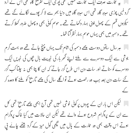
یہ عمارت صرف ایک عمارت نہیں تھی پوری ایک تفریح گاہ تھی اس کے ارد
گرد لمبی چوڑی سبزہ گاہ تھی اس سبزہ گاہ میں دنیا بھر سے لا کر پودے لگائے گئے تھے
سیکڑوں قسم کے پھول اپنی بہار دکھاتے تھے۔ موسم کوئی بھی و پھول ضرور کھلا کرتے
تھے۔ دسمبر میں بھی یہاں موسم بہار نظر آتا تھا۔
ہر سال ساتوں دوست چھے دسمبر کی شام تک یہاں پہنچ جاتے تھے وہ بہت گرم
جوشی سے ایک دوسرے سے ملتے اپنے گھر بار کی خیریت بال بچوں کی خبریں ایک
دوسرے کو سناتے اور سات دن اس طرح گزر جاتے کہ ان کا پتا بھی نہ چلتا کب گزر
گئے سات دن بعد جب وہ رخصت ہوتے تو اگلے سال کی چھے تاریخ کو ملنے کا وعدہ کر
کے
لیکن اس بار ان کے چہروں پر کوئی خوشی نہیں تھی آج ابھی چھے تاریخ تھی کل
سے ان کے پروگرام شروع ہونے والے تھے لیکن ان حالات میں کیا خاک پروگرام
ہوتے اس وقت بھی وہ عمارت کے ہال میں بچھی گول میز کے گرد بیٹھے چائے پی