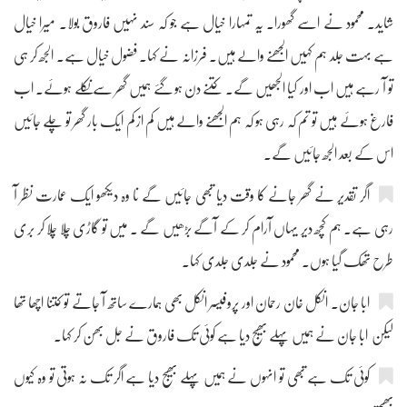
شاید۔ محمود نے اسے گھورا۔ یہ تمہارا خیال ہے جو کہ سند نہیں فاروق بولا۔ میرا خیال
ہے بہت جلد ہم کہیں الجھنے والے ہیں۔ فرزانہ نے کہا۔ فضول خیال ہے۔ الجھ کر ہی
تو آ رہے ہیں اب اور کیا الجھیں گے۔ کتنے دن ہو گئے ہمیں گھر سے نکلے ہوئے۔ اب
فارغ ہوئے ہیں تو تم کہ رہی ہو کہ ہم الجھنے والے ہیں کم از کم ایک بار گھر تو چلے جائیں
اس کے بعد الجھ جائیں گے۔
اگر تقدیر نے گھر جانے کا وقت دیا تبھی جائیں گے نا وہ دیکھو ایک عمارت نظر آ
رہی ہے۔ ہم کچھ دیر یہاں آرام کر کے آگے بڑھیں گے ۔ میں تو گاڑی چلا چلا کر بری
طرح تھک گیا ہوں۔ محمود نے جلدی جلدی کہا۔
ابا جان۔ انکل خان رحمان اور پروفیسر انکل بھی ہمارے ساتھ آ جاتے تو کتنا اچھا تھا
لیکن ابا جان نے ہمیں پہلے بھیج دیا ہے کوئی تک فاروق نے جل بھن کر کہا۔
کوئی تک ہے تبھی تو انہوں نے ہمیں پہلے بھیج دیا ہے اگر تک نہ ہوتی تو وہ کیوں