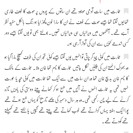
عمارت میں سات آدمی موجود تھے ان ساتوں کے چہروں پر موت کا خوف طاری
تھا یوں لگتا تھا جیسے موت کے خوف نے ان کا سارا خون نچوڑ لیا ہو رنگ بالکل سفید نظر
آہے تھے۔ آنکھوں میں ویرانیاں ہی ویرانیاں تھیں۔ بولتے بھی تو یوں لگتا جیسے دور
کسی اندھے کنویں سے ان کی آواز آ رہی ہو۔
عمارت میں کوئی چیز گر پڑتی تو انہیں یوں لگتا جیسے کوئی خنجر ان کی طرف کھینچ مارا گیا ہو
وہ بھڑک اٹھتے ان کی چیخیں نکل جاتیں عمارت کا نام تھا خان ولا۔ عمارت کے مالک
کا نام خان بدیع خان تھا وہ ان سات میں سے ایک تھا عمارت میں کوئی بچہ یا عورت
نہیں تھی یہ عمارت انہوں نے آپس میں جمع ہو کر کھانے پینے دوستی کی یادیں تازہ
کرنے کے لیے چن رکھی تھی۔وہ ہر سال دسمبر کی چھے تاریخ کو یہاں جمع ہوتے تھے
پورا ایک ہفتہ یہاں گزارتے تھے خوب کھاتے تھے پیتے تھے گپیں ہانکتے تھے کھیلتے
تھے کودتے تھے۔