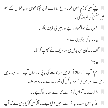
نیچے کسی کا نام نہیں تھا۔ سرخ الفاظ سے خون ٹپکتا محسوس ہو رہا تھا ان کے جسم
میں سنسنی کی لہر دوڑ گئی۔
انہوں نے فوراً گھوم کر اپنے ملازمین کی طرف دیکھا۔
یہ۔۔ یہ کیا بدتمیزی ہے ؟
کک۔۔ کون سی بدتمیزی سر ؟ ایک نے کانپ کر کہا۔
یہ پوسٹر
ہم تو آپ کے ساتھ آئے ہیں سر عمارت کی چابی سارا سال آپ کے سیف میں
رہتی ہے سر ہمیں کیا معلوم یہ کس کی شرارت ہے۔۔ دوسرا بولا۔
شرارت۔۔ تم اس کو شرارت کہہ رہے ہو۔۔ وہ گرجے۔۔
اور کیا کہیں سر۔۔ یہ شرارت نہیں تو کیا ہے۔۔ آخر کسی کو کیا پڑی ہے کہ آپ