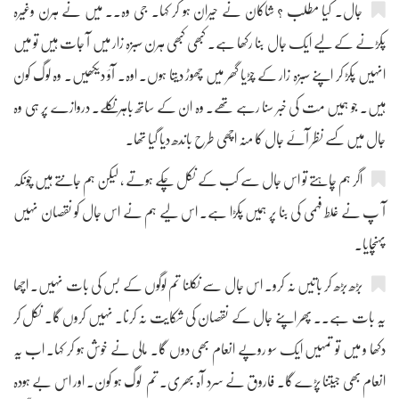
جال۔ کیا مطلب ؟ شاکان نے حیران ہو کر کہا۔ جی وہ۔۔ میں نے ہرن وغیرہ
پکڑنے کے لیے ایک جال بنا رکھا ہے۔ کبھی کبھی ہرن سبزہ زار میں آ جات ہیں تو میں
انہیں پکڑ کر اپنے سبزہ زار کے چڑیا گھر میں چھوڑ دیتا ہوں۔ اوہ۔ آؤ دیکھیں۔ وہ لوگ کون
ہیں۔ جو ہمیں مت کی خبر سنا رہے تھے۔ وہ ان کے ساتھ باہر نکلے۔ دروازے پر ہی وہ
جال میں کسے نظر آئے جال کا منہ اچھی طرح باندھ دیا گیا تھا۔
اگر ہم چاہتے تو اس جال سے کب کے نکل چکے ہوتے ، لیکن ہم جانتے ہیں چونکہ
آ پ نے غلط فہمی کی بنا پر ہمیں پکڑا ہے۔ اس لیے ہم نے اس جال کو نقصان نہیں
پہنچایا۔
بڑھ بڑھ کر باتیں نہ کرو۔ اس جال سے نکلنا تم لوگوں کے بس کی بات نہیں۔ اچھا
یہ بات ہے۔۔ پھر اپنے جال کے نقصان کی شکایت نہ کرنا۔ نہیں کروں گا۔ نکل کر
دکھا و میں تو تمہیں ایک سو روپے انعام بھی دوں گا۔ مالی نے خوش ہو کر کہا۔ اب یہ
انعام بھی جیتنا پڑے گا۔ فاروق نے سرد آہ بھری۔ تم لوگ ہو کون۔ اور اس بے ہودہ