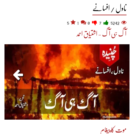
ناول / افسانے
5
1
0
7
5242
آگ ہی آگ - اشتیاق احمد
موت کا پیغام