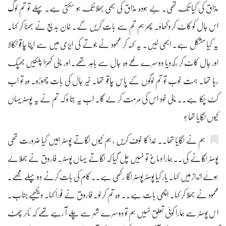
مذاق کی کیا تک تھی۔ بے ہودہ مذاق کی بھی بھلا تک ہو سکتی ہے۔ پہلے تو تم لوگ
اس جال کو کاٹ کر دکھاؤ۔ پھر ہم تم سے بات کریں گے۔ خان بدیع نے بھنا کر کہا۔
یہ کیا مشکل ہے۔ ابھی لیں۔ یہ کہہ کر محمود نے جوتے کی ایڑی میں سے اپنا چاقو نکالا
اور جال کاٹ کر رکھ دیا دوسرے لمحے وہ جال سے باہر تھے۔ اور مالی کھڑا پلکیں جھپک
رہا تھا۔ بہت خوب تو تم لوگوں کے پاس چاقو تھا۔ خیر جال کی بات چھوڑو۔ وہ تو اب
کٹ چکا ہے۔۔ مالی خود اس کی مرمت کر لے گا۔ اب یہ بتا و کہ تم نے یہ پوسٹر یہاں
کیوں لگایا تھا ؟
ہم نے لگایا تھا۔۔ خدا کا خوف کریں ، ہم کیوں لگاتے پوسٹر ہمیں کیا ضرورت تھی
پوسٹر لگانے کی۔۔ ہمارا دماغ تو نہیں چل گیا کہ لگاتے یہاں پوسٹر۔ فاروق نے جھلائے
ہوئے انداز میں کہا۔ یار کیا پوسٹر پوسٹر لگا رکھی ہے۔۔ کام کی بات کرنے دو پہلے مجھے۔
محمود نے جھلا کر کہا۔ اچھی بات ہے۔۔ وہ تم کر لو۔ فاروق نے فوراً کہا۔ دیکھیے جناب۔
اس پوسٹر سے ہمارا کوئی تعلق نہیں ہم تو دوسرے شہر سے چلے آ رہے تھے کہ ٹائر پھٹ