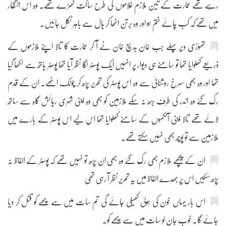
رہے تھے عمارت کے تین ملازم غلاموں کی طرح ساکت کھڑے تھے۔ وہ اس انتظار
میں تھے کہ کب چائے ختم ہو اور وہ برتن اٹھا کر ہال سے باہر نکل جائیں۔
تھوڑی دیر پہلے جب خان بدیع خان نے آ کر عمارت کا تالا اپنے ملازموں کے
ذریعے کھلوایا تھا تو سامنے ہی دیوار پر انہیں ایک پوسٹر لگا نظر آیا تھا پوسٹر ہاتھ سے لکھا گیا
تھا اور وہ بھی سرخ روشنائی سے وہ اس پوسٹر کی تحریر پڑھ کر چونک اٹھے۔ ان کے قدم
رک گئے وہ اندر کی طرف بڑھ نہ سکے ملازمین کو بھی وہ اپنی شہری رہائش گاہ سے ساتھ
لائے تھے تالا اپنی آنکھوں کے سامنے کھلوایا تھا اس لیے اس پوسٹر کے بارے میں
ملازمین سے تو پوچھ بھی نہیں سکتے تھے۔
ان کے پیچھے ملازم بھی رک گئے وہ بھی ان پڑھ تو نہیں تھے کہ پوسٹر کے الفاظ نہ
پڑھ سکیں اس پر بھدے الفاظ میں یہ تحریر نظر آ رہی تھی
اس بار یہاں خون کی ہولی کھیلی جائے گی تم سات میں سے چھے کو قتل کر دیا
جائے گا۔ خوب جان لو سات میں سے چھے کو۔