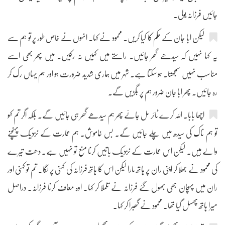
جائیں فرزانہ بولی۔
لیکن ابا جان کے حکم کا کیا کریں۔ محمود نے کہا۔ انہوں نے خاص طور پر تو ہم سے
یہ کہا نہیں کہ سیدھے گھر جائیں۔ راستے میں کہیں نہ رکیں۔ میں پھر بھی اسے
مناسب نہیں سمجھتا۔ ہو سکتا ہے۔ شہر میں ہماری شدید ضرورت ہو اور ہم یہاں رک کر
رہ جائیں۔ پھر ابا جان ضرور ہم پر بگڑیں گے۔
اچھا بابا۔ اللہ کرے ٹائر مل جائے پھر ہم سیدھے گھر ہی جائیں گے۔ بلکہ اگر تم کہو
تو ہم ناک کی سیدھ میں چلے جائیں گے۔ بس خاموش۔ ہم عمارت کے نزدیک پہنچنے
والے ہیں۔ لیکن اس عمارت کے نزدیک باتیں کرنا منع تو نہیں ہے۔ دھت تیرے
کی محمود نے جھلا کر اپنی ران پر ہاتھ مارا لیکن اس کا ہاتھ فرزانہ کی کہنی پر لگا۔ تم تو کہنی اور
ران میں پہچان بھی بھول گئے فرزانہ نے تلملا کر کہا۔ اوہ معاف کرنا فرزانہ۔ دراصل
میرا ہاتھ پھسل گیا تھا۔ محمود نے گھبرا کر کہا۔