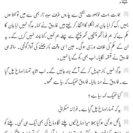
بھیجتے۔
عمارت بہت خوبصورت لگتی ہے چاروں طرف سبزہ زار بھی ہے میں تو کہتا ہوں
یہیں رک کر ابا جان اور انکلز کا انتظار کر لیتے ہیں فاروق نے کہا۔ ہرگز نہیں ابا جان کا
حکم ہے کہ ہم فوراً گھر پہنچیں گھر پہنچنے سے پہلے ہم کہیں رکنا پسند نہیں کریں گے۔ یہ
ان کے حکم کی خلاف ورزی ہو گی۔ عین اسی وقت ٹائر پھٹنے کی آواز گونجی۔ ساتھ ہی
فاروق نے قہقہہ لگایا۔ اب بھی رکو گے یا نہیں۔
ہرگز نہیں ٹائر تبدیل کر کے آگے بڑھ جائیں گے۔ اب شاید تمہارا دماغ چل گیا
ہے۔ فاروق نے منہ بنایا۔ فاروق ٹھیک کہ رہا ہے محمود۔
کیا ٹھیک کہہ رہا ہے ؟
یہ کہ تمہارا دماغ چل گیا ہے۔ فرزانہ مسکرائی
پاگل ہو گئی ہو کیا بھلا میرا دماغ کیوں چلنے لگا دماغ کی بھی ایک ہی کہی۔ چلنے کو