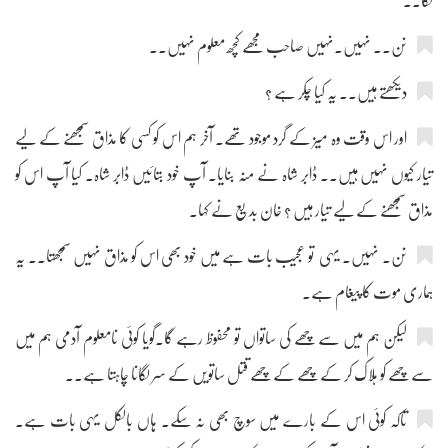
لگا۔۔
نن۔۔ نہیں۔نہیں صاحب مجھے کچھ معلوم نہیں۔۔
دیکھتے ہیں۔۔ یہ کیا چکر ہے ؟
اور اس وقت وہ میز کے گرد موجود تھے۔ آخر ہم اس کو کسی کا مذاق سمجھنے کے لیے
تیار کیوں نہیں ہیں۔۔ ڈابر شاہ نے منہ بنایا۔ آپ خود بتائیں ڈابر شاہ۔ کیا آپ اس کو
مذاق سمجھنے کے لیے تیار ہیں ؟ خان بدیع نے کہا۔
نن۔ نہیں۔ یہی تو عجیب بات ہے میں خود بھی اس کو مذاق نہیں سمجھتا۔۔ یہ
ہماری موت کا پیغام ہے۔
لیکن ہم میں سے چھے کی ساتواں تو محفوظ رہے گا۔گویا کوئی نامعلوم آدمی ہم میں
سے چھے کو ہلاک کر کے چھے کے چھے قتل ساتویں کے سر لگانا چاہتا ہے۔۔
تاکہ کوئی اس کے بارے میں سوچ بھی نہ سکے۔ ہاں بالکل یہی بات ہے۔