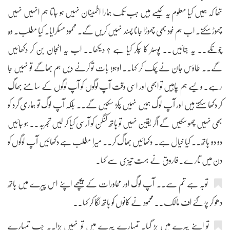
تھا کہ ہمیں کیا معلوم یہ کیسے ہیں جب تک ہمارا اطمینان نہیں ہو جاتا ہم انہیں نہیں
چھوڑ سکتے۔ اب ہم خود بھی چھوڑا جانا پسند نہیں کریں گے۔ محمود مسکرایا۔ کیا مطلب۔ وہ
چونکے۔۔ یہ بتائیں۔۔ پوسٹر کا چکر کیا ہے ؟ دیکھا۔۔ اب یہ انجان بن کر دکھائیں
گے۔۔ طاؤس جان نے چمک کر کہا۔۔ اوہو! بات تو کرنے دیں ہم بھاگے تو نہیں جا
رہے۔ ویسے ہم چاہیں تو ابھی اور اسی وقت آپ لوگوں کو آپ لوگوں کے سامنے بھاگ
کر دکھا سکتے ہیں اور آپ لوگ ہمیں نہیں پکڑ سکیں گے۔۔ بلکہ آپ لوگ تو ہماری گرد کو
بھی نہیں چھو سکیں گے اگر یقین نہیں تو ہاتھ کنگن کو آرسی کیا کر لیں تجربہ۔۔ ہو جائیں
دو دو ہاتھ۔۔ کیا خیال ہے۔ دکھائیں بھاگ کر۔۔ میرا مطلب ہے دکھائیں آپ لوگوں کو
دن میں تارے۔ فاروق نے بہت تیزی سے کہا۔
توبہ ہے تم سے۔۔ آپ لوگ اور محاورات کے پیچھے اپنے اس پیرے میں ہاتھ
دھو کر پڑ گئے اف مالک۔۔ محمود نے کانوں کو ہاتھ لگا کر کہا۔۔
تو اپنے پیرے میں پڑ گیا۔ تمہارے پیرے میں تو نہیں پڑا۔۔ جب تمہارے