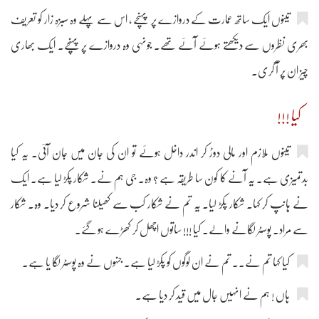
تینوں ایک ساتھ عمارت کے دروازے پر پہنچے ، اس سے پہلے وہ سبزہ زار کو تعریف
بھری نظروں سے دیکھتے ہوئے آئے تھے۔ جونہی وہ دروازے پر پہنچے۔ ایک بھاری
چیز ان پر آ گری۔
کیا !!!
تینوں ملازم اور مالی دوڑ کر اندر داخل ہوئے تو ان کی جان میں جان آئی۔ یہ کیا
بدتمیزی ہے۔ یہ آنے کا کون سا طریقہ ہے ؟ وہ۔ جی ہم نے۔ شکار پکڑ لیا ہے۔ ایک
نے ہانپ کر کہا۔ شکار پکڑ لیا۔ یہ تم نے شکار کب سے کھیلنا شروع کر دیا۔ وہ۔ شکار
سے مراد۔ پوسٹر لگانے والے۔ کیا !!! ساتوں اچھل کر کھڑے ہو گئے۔
کیا کہا تم نے۔۔ تم نے ان لوگوں کو پکڑ لیا ہے۔ جنہوں نے وہ پوسٹر لگا یا ہے۔
ہاں ! ہم نے انہیں جال میں قید کر دیا ہے۔