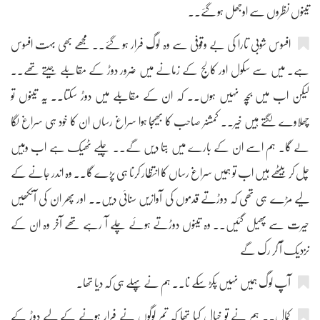
تینوں نظروں سے اوجھل ہو گئے۔۔
افسوس شوبی تارا کی بے وقوفی سے وہ لوگ فرار ہو گئے۔۔ مجھے بھی بہت افسوس
ہے۔ میں سے سکول اور کالج کے زمانے میں ضرور دوڑ کے مقابلے جیتے تھے۔۔
لیکن اب میں بچہ نہیں ہوں۔۔ کہ ان کے مقابلے میں دوڑ سکتا۔۔ یہ تینوں تو
چھلاوے لگتے ہیں خیر۔۔ کمشنر صاحب کا بھیجا ہوا سراغ رساں ان کا خود ہی سراغ لگا
لے گا۔ ہم اسے ان کے بارے میں بتا دیں گے۔۔ چلیے ٹھیک ہے اب وہیں
چل کر بیٹھے ہیں اب تو ہمیں سراغ رساں کا انتظار کرنا ہی پڑے گا۔۔ وہ اندر جانے کے
لیے مڑے ہی تھی کہ دوڑتے قدموں کی آوازیں سنائی دیں۔۔ اور پھر ان کی آنکھیں
حیرت سے پھیل گئیں۔۔ وہ تینوں دوڑتے ہوئے چلے آ رہے تھے آخر وہ ان کے
نزدیک آ کر رک گے
آپ لوگ ہمیں نہیں پکڑ سکے نا۔۔ ہم نے پہلے ہی کہ دیا تھا۔
کمال۔۔ ہم نے تو خیال کیا تھا کہ تم لوگوں نے فرار ہونے کے لیے دوڑ کے