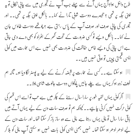
طرح داخل ہوا؟آج یہاں آنے سے پہلے جب آپ نے تجوری میں سے چابی نکالی تو یہ
اپنی جگہ پر تھی ؟ تیسرے دوست شوبی تارا نے کہا۔۔ بالکل اپنی جگہ پر تھی۔۔ اور
تجوری کی چابی صرف اور صرف آپ کے پاس رہتی ہے ؟ چوتھے دوست طاؤس جان
نے کہا۔۔ بالکل ویسے تو کسی ضرورت کے تحت گھر کے افراد کو بھی دے دی جاتی
ہے اس چابی کی ویسے خاص حفاظت کی ضرورت بھی نہیں ہے اس عمارت میں کوئی
ایسی قیمتی چیزیں تو ہوتی نہیں ہیں۔۔
ہو سکتا ہے۔۔ کسی نے عمارت پر قبضہ کرنے کے لیے یہ پوسٹر لگا دیا ہو۔ تاکہ ہم
خوف زدہ ہو کر یہاں سے چلے جائیں پانچواں دوست جالوت شاہی بولا۔۔
اگر کوئی یہاں خفیہ طور پر سارا سال رہنے کے چکر میں ہے تب تو اسے اس قسم کی
کوئی حرکت نہیں کرنی چاہیے۔۔ کیونکہ ہم تو صرف سات دن کے لیے یہاں آتے ہیں
باقی سارا سال تو مالی یہاں رہتا ہے مالی سے وہ ساز باز کر سکتا تھا۔ اور سات دن کے
لیے ادھر ادھر ہو سکتا تھا۔ نہیں بھئی ایسی کوئی بات نہیں ہو سکتی آپ مالی کو بلا کر