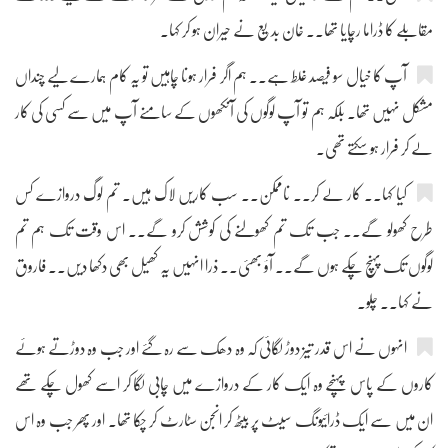
مقابلے کا ڈراما رچایا تھا۔۔ خان بدیع نے حیران ہو کر کہا۔
آپ کا خیال سو فیصد غلط ہے۔۔ ہم اگر فرار ہونا چاہیں تو یہ کام ہمارے لیے چنداں
مشکل نہیں تھا۔ بلکہ ہم تو آپ لوگوں کی آنکھوں کے سامنے آپ میں سے کسی کی کار
لے کر فرار ہو سکتے تھی۔
کیا کہا۔۔ کار لے کر۔۔ ناممکن۔۔ سب کاریں لاک ہیں۔ تم لوگ دروازے کس
طرح کھولو گے۔۔ جب تک تم کھولنے کی کوشش کرو گے۔۔ اس وقت تک ہم تم
لوگوں تک پہنچ چکے ہوں گے۔۔ آؤ بھئی۔۔ ذرا انہیں یہ کھیل بھی دکھا دیں۔۔ فاروق
نے کہا۔۔ چلو۔
انہوں نے اس قدر تیز دوڑ لگائی کہ وہ دھک سے رہ گئے اور جب وہ دوڑتے ہوئے
کاروں کے پاس پہنچے وہ ایک کار کے دروازے میں چابی لگا کر اسے کھول چکے تھے
ان میں سے ایک ڈرائیونگ سیٹ پر بیٹھ کر انجن سٹارٹ کر چکا تھا۔ اور پھر جب وہ اس