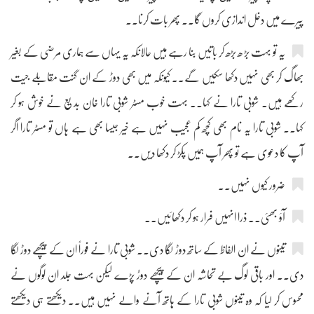
پیرے میں دخل اندازی کروں گا۔۔ پھر بات کرنا۔۔
یہ تو بہت بڑ ھ بڑھ کر باتیں بنا رہے ہیں حالانکہ یہ یہاں سے ہماری مرضی کے بغیر
بھاگ کر بھی نہیں دکھا سکیں گے۔۔ کیونکہ میں بھی دوڑ کے ان گنت مقابلے جیت
رکھے ہیں۔ شوبی تارا نے کہا۔۔ بہت خوب مسٹر شوبی تارا خان بدیع نے خوش ہو کر
کہا۔۔ شوبی تارا یہ نام بھی کچھ کم عجیب نہیں ہے خیر جیسا بھی ہے ہاں تو مسٹر تارا اگر
آپ کا دعوی ہے تو پھر آپ ہمیں پکڑ کر دکھا دیں۔۔
ضرور کیوں نہیں۔۔
آؤ بھئی۔۔ ذرا انہیں فرار ہو کر دکھائیں۔۔
تینوں نے ان الفاظ کے ساتھ دوڑ لگا دی۔۔ شوبی تارا نے فوراً ان کے پیچھے دوڑ لگا
دی۔۔ اور باقی لوگ بے تحاشہ ان کے پیچھے دوڑ پڑے لیکن بہت جلد ان لوگوں نے
محسوس کر لیا کہ وہ تینوں شوبی تارا کے ہاتھ آنے والے نہیں ہیں۔۔ دیکھتے ہی دیکھتے