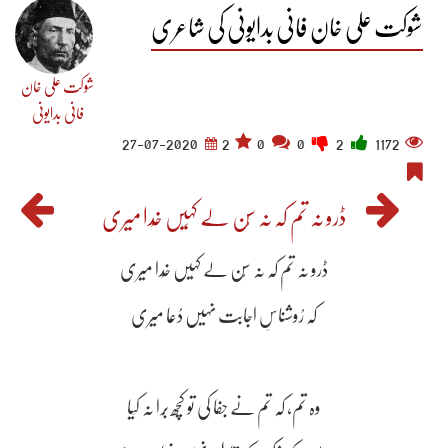
شوکت علی خان فانی بدایونی کی شاعری
شوکت علی خان
فانی بدایونی
27-07-2020
2
0
0
2
1172
ڈرو نہ تم کہ نہ سُن لے کہِیں خُدا میری
ڈرو نہ تم کہ نہ سُن لے کہِیں خُدا میری
کہ رُوشناسِ اجابت نہیں دُعا میری
وہ تم، کہ تم نے جفا کی تو کچھ بُرا نہ کِیا