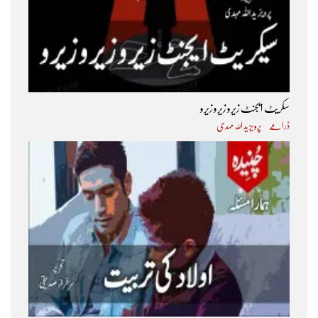
سکریٹ ایجنٹ زیرو زیرو زیرو
ڈرامے
پرویز ید اللہ مہدی