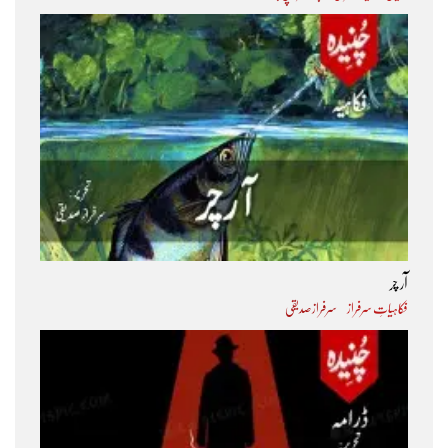
آر چر
فکاہیاتِ سرفراز
سرفراز صدیقی