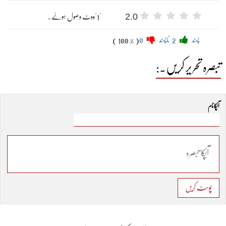
2.0
"1"ووٹ وصول ہوئے۔
پسند
2
ناپسند
0
( 100 % )
تبصرہ تحریر کریں۔:
آپکا نام
پوسٹ کریں