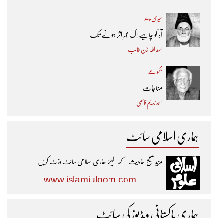
میری پسند
آہ کو چاہیے اِک عُمر اثر ہونے تک ​
اسد اللہ خان غالب
مجموعے
مناجات
احمد ندیم قاسمی
ہماری اسلامی سائٹ
مزیدصحیح احادیث کے لیئے ہماری اسلامی سائٹ وزٹ کریں۔
www.islamiuloom.com
ہماری پاکستانی ویڈیوز کی سائٹ