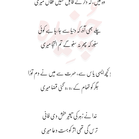
وہ میں، کہ ذکر کے قابل نہیں فغاں میری
چلے بھی آؤ، کہ دنیا سے جا رہا ہے کوئی
سُنو، کہ پھر نہ سُنو گے تم التجا میری
کچھ ایسی یاس سے، حسرت سے میں نے دم توڑا !
جگر کو تھام کے رہ رہ گئی قضا میری
خدا نے زہر کی تاثیر بخش دی فانی
ترس گی تھی اثر کو بہت دعا میری