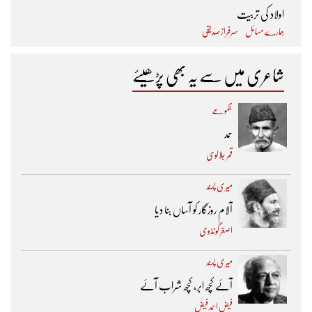
اولاد کی تربیت
ہمارے مسائل
سرفراز صدیقی
شاعری میں سے یہ بھی پڑھیئے
مجموعے
حمد
قمر جلالوی
میری پسند
آلام روزگار کو آساں بنا دیا
اصغر گونڈوی
میری پسند
آئے کچھ ابر، کچھ شراب آئے
فیض احمد فیض