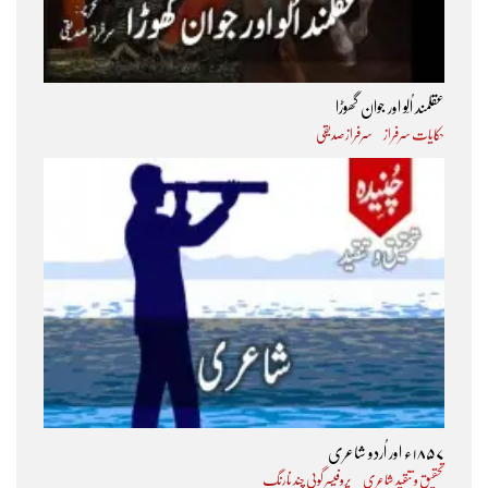
عقلمند اُلّو اور جوان گھوڑا
حکایات سرفراز
سرفراز صدیقی
۱۸۵۷ء اور اُردو شاعری
تحقیق و تنقید شاعری
پروفیسر گوپی چند نارنگ