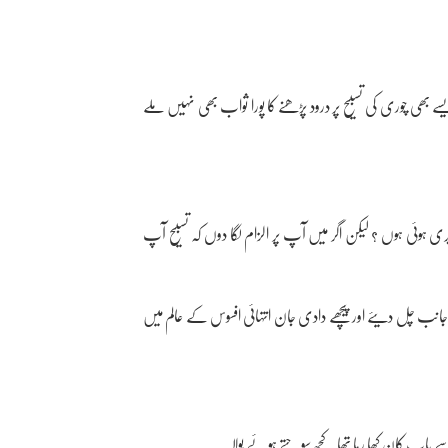
ے بھی چوری کی تسبیح پر درود پڑھنے کا پورا ثواب بھی نہیں ملے
 ہوئی ہوں ؟ لیکن اگر میں آپ پر الزام لگا دوں کہ تسبیح آپ
نب چل دیئے اور پیچھے دادی جان انتہائی افسوس کے عالم میں
 پاپ کان کھا رہا تھا۔ کچھ سوچتے ہوئے بولا۔