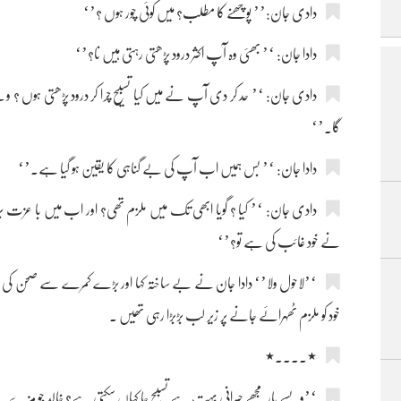
دادی جان:’’ پوچھنے کا مطلب؟ میں کوئی چور ہوں ؟’‘
دادا جان: ‘’ بھئی وہ آپ اکثر درود پڑھتی رہتی ہیں نا؟’‘
دادی جان: ‘’ حد کر دی آپ نے میں کیا تسبیح چرا کر درود پڑھتی ہوں ؟ ویس
گا۔’‘
دادا جان: ‘’ بس ہمیں اب آپ کی بے گناہی کا یقین ہو گیا ہے۔’‘
دادی جان: ‘’ کیا ؟ گویا ابھی تک میں ملزم تھی؟ اور اب میں با عزت بری
نے خود غائب کی ہے تو؟’‘
‘’لاحول ولا’‘ دادا جان نے بے ساختہ کہا اور بڑے کمرے سے صحن کی جا
خود کو ملزم ٹھہرائے جانے پر زیر لب بڑبڑا رہی تھیں ۔
٭....٭
‘’ویسے یار مجھے حیرانی بہت ہے تسبیح جا کہاں سکتی ہے؟ خالد جو مزے سے