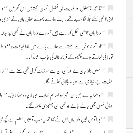
’’ناسمجھ، نامعقول اور نہایت ہی فضول انسان کہتے ہیں اس گھر میں
اپنی لاٹھی ٹیکتے چکر لگا رہے تھے۔ جب ہمارے چھوٹے بھائی جان نے انٹری دی 
‘’دادا جان قاضی انکل کہہ رہے ہیں تمہارے دادا جان نے کبھی اپنا بدلہ تو چ
‘’اور تم خاموشی سے سنتے رہے ہمارے بارے میں غلط خیالات؟’‘ دادا 
تو بالائی کھاتے بڑے پھپھو کے فرزند خالد کی جانب اشارہ کیا۔
‘’ نہیں دادا جان نے فوراً ہی ان سے معذرت کر لی تھی سننے سے ‘‘خالد نے 
نہایت بے نیازی سے دوبارہ بالائی کھانے لگا۔
‘’ دیکھا یہ ہے بس میرا شہزادہ اور تم نہایت ہی لا پرواہ ہونا لائق۔’‘ د
بھائی نہیں تبھی جاتے جاتے وہ ننھی سی پھلجڑی چھوڑ گئے۔
‘’ پورا تو سن لیں دادا جان اس نے کہا تھا یہ سب تو ہمیں معلوم ہے کچھ 