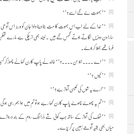
‘’ بھوت لے گئے اسے؟’‘
‘’ خدا کے لئے اب اس بھوت کا مت بتا دینا دادا جان کو ورنہ اس آدھی
سارا دن دوڑیں لگاتے جوتے گھس گئے ہیں ۔ نیند بھی اڑ چکی ہے مارے تھک
فرما تھے جھلا کر بولے۔
‘’ اے .... اجو سن....؟’‘ خالد نے پاپ کارن کھانے چھوڑ کر کسی ناد
‘’ کیوں ؟’‘
‘’ارے یہ شوں کی کیسی آواز ہے؟’‘
‘’تم یہ پھولے پھولے پاپ کارن کھا رہے ہو تو تم میں ہوا بھر رہی ہو
‘’ٹھک کی آواز کے ساتھ جب کوئی شے ڈرائنگ روم کے بند دروازے سے 
میاں بھی بقیہ آدھے زمین پر گر پڑے۔