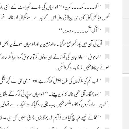
‘’ کو .... کو.... کون؟’‘ اجو میاں کی مارے گھبراہٹ کے اتنی باریک آو
کھول دیا تبھی کوئی کالی سی چیز اڑتی ہوئی اس کے چہرے سے ٹکرائی اور خالد نے نعرہ
‘’ آگ آگ.... مدد مدد۔’‘
آن کی آن میں پورا گھر جمع ہو گیا ۔ خالد زمین پر اور اجو میاں صوفے پر اچھل
‘’خاموش ‘‘ دادا جان کی آواز نے ان دونوں کو تو خاموش کروا دیا مگر خالد 
صوفے پر چھلانگیں مارنا بند نہ کروا سکی۔
‘’اب تم کیا جو کروں کی طرح اچھل کود کر رہے ہو؟’‘ امی جی نے کچھ خفگی
‘’وہ چمگاڈر آئی تھی خالد کا خون پینے۔’‘ اجو میاں جو پی ٹی کر کر کے ہلکان 
کے چہرے اور گردن کو بغور دیکھنے لگیں جب یقین ہو گیا کہ وہ ٹھیک ہے تو بولی
‘’ نجانے کیسے بچہ بچ گیا ورنہ تو آدم خور چمگادڑیں چھوٹی نہیں کل ہی صد