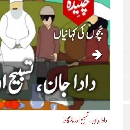
دادا جان ، تسبیح اور چمگادڑ