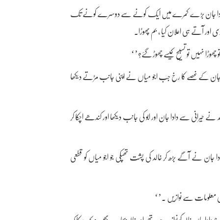
 ’‘ دادا جان بڑے کمرے میں ایک کونے سے دوسرے کونے تک
اور آتے ہی اعلان کیا ، بم پھوڑا۔
ھوڑا نہیں تو تسبیح کیسے چھوڑ گئے؟’‘
جان کے غصے کا رخ جب اجو میاں نے اپنی جانب مڑتے دیکھا
حیرانی سے دادا جان اور ابو کی جانب دیکھا اور کندھے اچکا کر
ادا جان نے آگے بڑھ کر خالد کی پشت تھپکی جو اجو میاں کو قطعی
نئی معلومات سے نوازیں ۔’‘