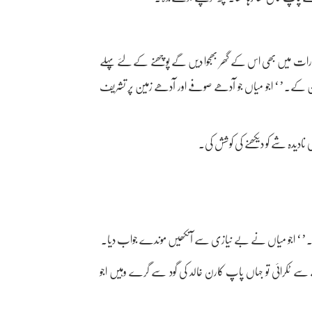
 رات میں بھی اس کے گھر بھجوا دیں گے پوچھنے کے لئے پہلے
ن کے۔’‘ اجو میاں جو آدھے صوفے اور آدھے زمین پر تشریف
یدہ شے کو دیکھنے کی کوشش کی۔
 گی۔’‘ اجو میاں نے بے نیازی سے آنکھیں موندے جواب دیا۔
ٹکرائی تو جہاں پاپ کارن خالد کی گود سے گرے وہیں اجو