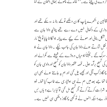
 منع کر دے گی پینے سے۔’‘ خالد کے چھوٹے بھائی ریحان نے کہا
ین پر بکھرے پاپ کارن دیکھے تو کہے بنا نہ رہ سکے تھے اور
فرمانبرداری کے دکھائی نہیں دے رہے تھے چنانچہ دادا جان سے
بنائی اور صوفے کے نیچے سے پیالہ جو نکالنا چاہا تو چیخ مار
 نقل اتارتے ہوئے دادا جان کی جانب لپکے ۔ دادا جان نے جو
سے سرک گئے ۔ نتیجتاً اجو میاں دروازے کے شیشے سے ٹکرائے اور
سبیح برآمد ہوئی ۔ قصہ مختصر دادا جان کو تسبیح اور دادی جان کو
ہ چمگادڑ کب آئی اور کیسے چل گئی اور ہم یہ جانتے ہوئے بھی ان
 رکھا تھا جسے بعد میں ہم نے ہی ہوشیاری سے غائب کیا تھا۔ خود
ے شرارت کرتے کرتے اگر تسبیح مل گئی تو کیا برا ہے؟ ہاں بس
مگاڈر ہے؟ جبکہ انہوں نے تو کبھی چمگادڑ دیکھی ہی نہیں ہے۔