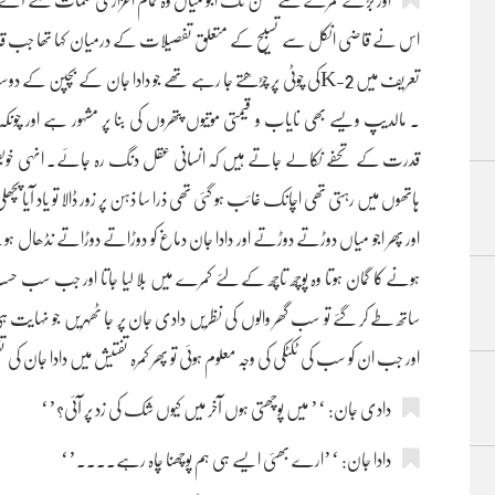
اور بڑے کمرے سے صحن تک اجو میاں وہ تمام اعزازی کلمات سنتے آئے جو دادا ج
اس نے قاضی انکل سے تسبیح کے متعلق تفصیلات کے درمیان کہا تھا جب قاضی 
تعریف میں K-2کی چوٹی پر چڑھتے جا رہے تھے جو دادا جان کے بچپ
۔ مالدیپ ویسے بھی نایاب و قیمتی موتیوں پتھروں کی بنا پر مشہور ہے اور چونکہ
قدرت کے تحفے نکالے جاتے ہیں کہ انسانی عقل دنگ رہ جائے۔ انہی خوبصو
ہاتھوں میں رہتی تھی اچانک غائب ہو گئی تھی ذرا سا ذہن پر زور ڈالا تو یاد آیا پچھل
اور پھر اجو میاں دوڑتے دوڑتے اور دادا جان دماغ کو دوڑاتے دوڑاتے نڈھال ہو گئے
ہونے کا گمان ہوتا وہ پوچھ تاچھ کے لئے کمرے میں بلا لیا جاتا اور جب س
ساتھ طے کر گئے تو سب گھر والوں کی نظریں دادی جان پر جا ٹھہریں جو نہایت ہی ب
اور جب ان کو سب کی ٹکٹکی کی وجہ معلوم ہوئی تو پھر کمرہ تفتیش میں دادا جان کی
دادی جان: ‘’ میں پوچھتی ہوں آخر میں کیوں شک کی زد پر آئی؟’‘
دادا جان: ‘’ارے بھئی ایسے ہی ہم پوچھنا چاہ رہے....’‘