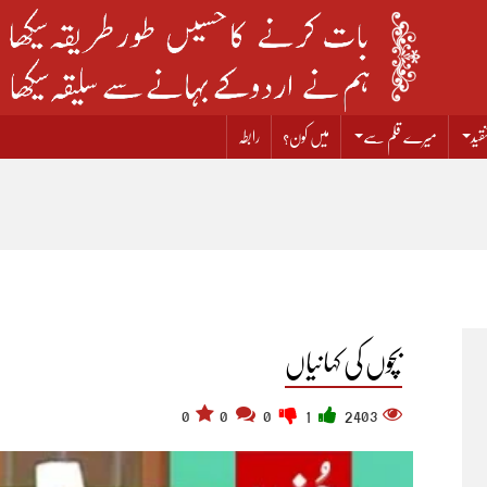
قید
میرے قلم سے
میں کون؟
رابطہ
بچوں کی کہانیاں
0
0
0
1
2403