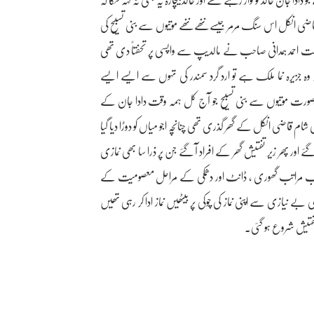
ان خالد کو نواز رہے تھے اور خالد بیچارہ یہ بھی نہ کہہ سکا کہ
انکل اس سنگ مرمر جیسے ننھے ننھے موتیوں سے بنی تسبیح کی
ن کے دوست احمد ہمدانی صاحب نے مالدیپ سے واپسی پر تحفتاً دی تھی
 وہ جزیرہ نما ملک ہے تو ارد گرد سمندر کی تہوں سے ایسے ایسے
رت موتیوں سے بنی تسبیح جو آج کل ہمہ وقت دادا جان کے
ی شام قاضی انکل کے گھر گذری تھی چنانچہ اجو میاں کو دوڑا دیا گیا
 اور پھر زیر تفتیش گھر کے افراد آ گئے جن پر ذرا سا بھی نمازی
ب حسب مراتب گھوری ، ڈانٹ اور دھمکی کے مراحل معصومیت کے
ے نیازی سے اپنی نماز کی چوکی پر بیٹھیں نماز ادا کر رہی تھیں
 تفتیش شروع ہو گئی۔