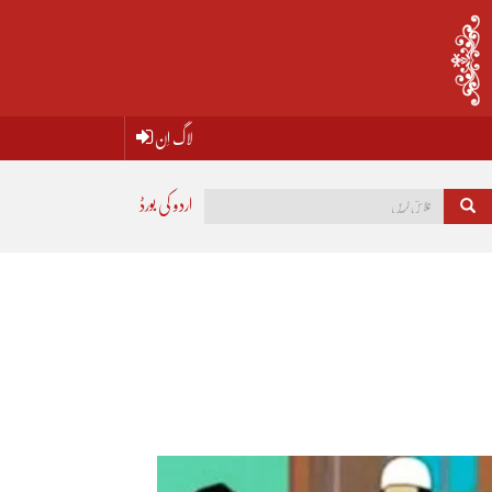
لاگ اِن
اردو کی بورڈ