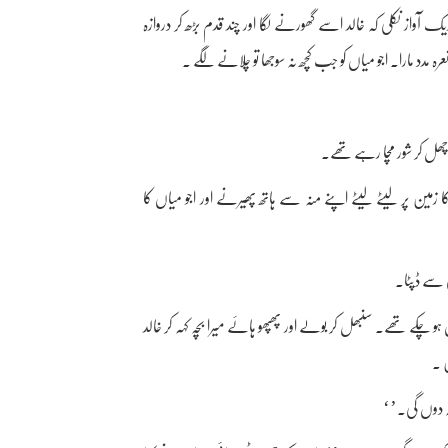
از نکلی کہ خالد اسے گھورنے لگا اور چند قدم بڑھ کر دروازہ
 مدد مارا۔ اجو میاں کو جب کچھ نہ سوجھا تو چلانے لگے ۔
 اچھل کر شور مچا رہے تھے۔
کا زمین پر لیٹے لیٹے اپنے منہ سے ہاتھ پھیرنے اور اجو میاں کا
 سے ڈپٹا۔
ہو چکے تھے۔ سنبھل کر بولے اور پھپھو ہائے میرا بچہ کہہ کر خالد
ں ۔
قہ دوں گی۔’‘