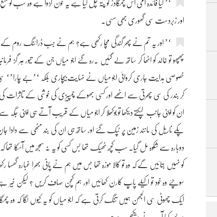
‘’ کیا فائدہ امی اس چمگادڑ کو پتہ چل گیا ہے یہ خون کڑوا ہے وہ سب کو
اور زبردست سی گھوری بھی سہی۔
‘’ اور یہ تم نے پھر گندگی مچا رکھی ہے؟ ہم نے جب ڈرائنگ روم کے قال
پھپھو تو خالد کو اٹھا کر ساتھ لے گئیں ۔رہ گئے اجو میاں جن کے تیور ہر گز 
خصوصی ہدایت جاری کروائی اجو میاں نے نہایت بیچاری بلکہ ‘’بے چارا’‘ سی شکل 
کر بندر کی سی پھرتی سے اٹھے اور کسی بھوکے چمپیزی کی خوشی کے تاثرات کی
ان کو اپنی جانب لپکتے دیکھا تو بوکھلا کر اجو میاں کے قریب آتے ہی اپنی جگہ 
پکے ناریل کی مانند زمین پر ٹپک گئے اور ساتھ ہی ان کی بند مٹھی سے دادا جان کی ت
دوبارہ سے شکوہ مل گیا۔ سب کچھ ٹھیک تھا بس کسی کو یہ نہ سمجھ میں آسکا تھا ک
کو نہیں بتائیں گے کہ وہ تو کالا موزہ تھا جس میں ہم نے پانی بھرا غبارہ گھسا
سوچئے وہ خود تو اکیلے پاپ کارن کھائیں اور ہم کچن صاف کریں ؟ لیکن خیر ہ
ایک چھوٹی سی الجھن ہمیں تنگ کرتی ہے کہ اجو میاں کو یہ کیوں لگا کہ وہ چ