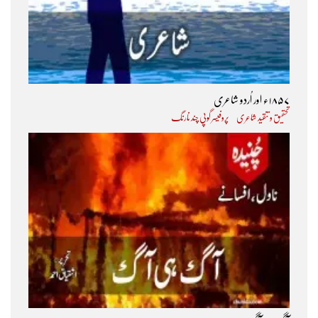
۱۸۵۷ء اور اُردو شاعری
تحقیق و تنقید شاعری
پروفیسر گوپی چند نارنگ