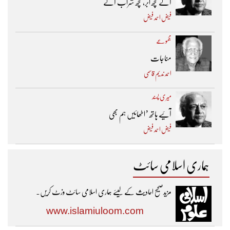
آئے کچھ ابر، کچھ شراب آئے
فیض احمد فیض
مجموعے
مناجات
احمد ندیم قاسمی
میری پسند
آئیے ہاتھ ’اٹھائیں ہم بھی
فیض احمد فیض
ہماری اسلامی سائٹ
مزیدصحیح احادیث کے لیئے ہماری اسلامی سائٹ وزٹ کریں۔
www.islamiuloom.com