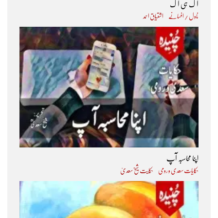
آگ ہی آگ
ناول / افسانے
اشتیاق احمد
اپنا محاسبہ آپ
حکایات سعدی و رومی
حکایت شیخ سعدیؒ