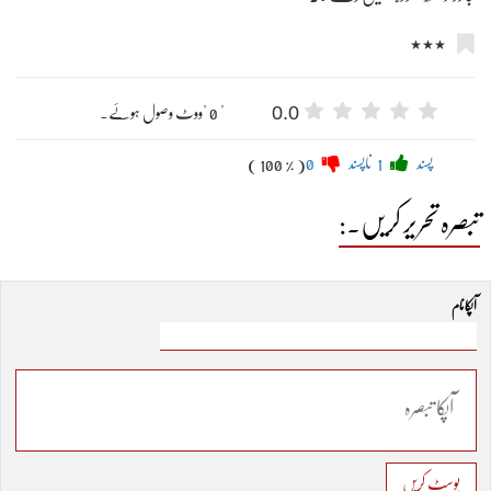
٭٭٭
0.0
" 0 "ووٹ وصول ہوئے۔
پسند
1
ناپسند
0
( 100 % )
تبصرہ تحریر کریں۔:
آپکا نام
پوسٹ کریں