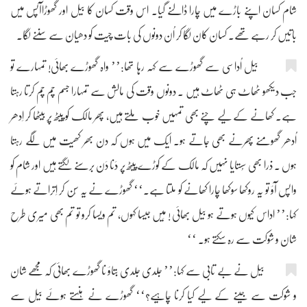
شام کسان اپنے باڑے میں چارا ڈالنے گیا۔ اس وقت کسان کا بیل اور گھوڑاآپس میں
باتیں کر رہے تھے۔ کسان کان لگا کر اُن دونوں کی بات چیت کو دھیان سے سننے لگا۔
بیل اُداسی سے گھوڑے سے کہہ رہا تھا:’’ واہ گھوڑے بھائی! تمہارے تو
جب دیکھو ٹھاٹ ہی ٹھاٹ ہیں ۔ دونوں وقت کی مالش سے تمہارا جسم چم چم کرتا رہتا
ہے۔ کھانے کے لیے چنے بھی تمہیں خوب ملتے ہیں، پھر مالک کو پیٹھ پر بیٹھا کر اِدھر
اُدھر گھومنے پھرنے بھی جاتے ہو۔ ایک میں ہوں کہ دن بھر کھیت میں لگے رہتا
ہوں ۔ ذرا بھی سُستایا نہیں کہ مالک کے کوڑے پیٹھ پر دَنا دَن برسنے لگتے ہیں اور شام کو
واپس آؤ تو یہ روکھا سوکھا چارا کھانے کو ملتا ہے۔‘‘ گھوڑے نے یہ سُن کر اِتراتے ہوئے
کہا:’’ اداس کیوں ہوتے ہو بیل بھائی ! مَیں جیسا کہوں، تم ویسا کرو تو تم بھی میری طرح
شان و شوکت سے رہ سکتے ہو۔ ‘‘
بیل نے بے تابی سے کہا:’’ جلدی جلدی بتاؤ نا گھوڑے بھائی کہ مجھے شان
و شوکت سے جینے کے لیے کیا کرنا چاہیے؟‘‘ گھوڑے نے ہنستے ہوئے بیل سے