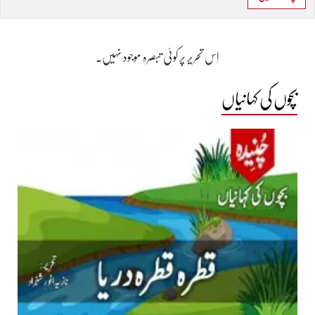
اِس تحریر پر کوئی تبصرہ موجود نہیں۔
بچوں کی کہانیاں