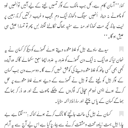
کہا:’’ آسان کام ہے، کل جب مالک کے نوکر تمہیں لینے کے لیے آئیں تو اُنھیں خود
کو چھونے نہ دینا، اُنھیں سینگ دکھانا، ایک دم عجیب و غریب حرکتیں کرنا، زمین پر
لیٹ جانا، کچھ مت کھانا اور منہ سے سفید جھاگ نکالنے لگنا، بس پھر تو تمہارا عیش ہی
عیش ہو گا۔‘‘
سیدھے سادھے بیل کو غلط مشورہ دیتے ہوئے گھوڑے کو دیکھ کر کسان نے یہ
ٹھان لیا کہ وہ ایک نہ ایک دن گھوڑے کو ضرور بہ ضرور اچھا سبق سکھائے گا کہ وہ آیندہ
کبھی بھی کسی جانور کو غلط مشورہ دینے کی کوشش نہیں کرے گا۔ دوسرے دن جب کسان
کے نوکر بیل کو لینے گئے تو بیل نے گھوڑے کے دیے ہوئے غلط مشورے پر عمل
کرتے ہوئے ایسی اُودھم مچائی کہ نوکروں کے چھکے چھوٹ گئے اور وہ ڈر کر بھاگے
بھاگے کسان کے پاس پہنچے اور ساراماجرا کہہ سنایا۔
کسان نے بیل کی حالت جانچنے کا ناٹک کرتے ہوئے کہا کہ :’’ لگتا ہے بے
چارا بیل بہت زیادہ محنت و مشقت کرنے سے بیمار پڑ گیا ہے اس لیے آج سے یہ آرام