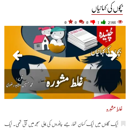
بچوں کی کہانیاں
0
0
0
1
2146
غلط مشورہ
ایک گاؤں میں ایک کسان تھا، جسے جانوروں کی بولی سمجھ میں آتی تھی۔ ایک