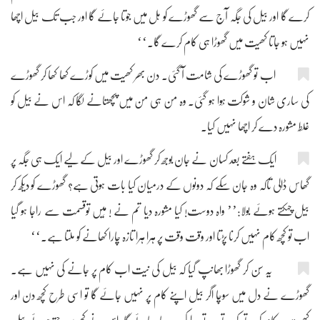
کرے گا اور بیل کی جگہ آج سے گھوڑے کو ہل میں جوتا جائے گا اور جب تک بیل اچھا
نہیں ہو جاتا کھیت میں گھوڑا ہی کام کرے گا۔‘‘
اب تو گھوڑے کی شامت آ گئی۔ دن بھر کھیت میں کوڑے کھا کھا کر گھوڑے
کی ساری شان و شوکت ہَوا ہو گئی۔ وہ من ہی من میں پچھتانے لگا کہ اس نے بیل کو
غلط مشورہ دے کر اچھا نہیں کیا۔
ایک ہفتے بعد کسان نے جان بوجھ کر گھوڑے اور بیل کے لیے ایک ہی جگہ پر
گھاس ڈالی تاکہ وہ جان سکے کہ دونوں کے درمیان کیا بات ہوتی ہے؟ گھوڑے کو دیکھ کر
بیل چہکتے ہوئے بولا:’’ واہ دوست! کیا مشورہ دیا تم نے ! مَیں توقسمت سے راجا ہو گیا
اب تو کچھ کام نہیں کرنا پڑتا اور وقت وقت پر ہرا ہرا تازہ چارا کھانے کو ملتا ہے۔‘‘
یہ سُن کر گھوڑا بھانپ گیا کہ بیل کی نیت اب کام پر جانے کی نہیں ہے۔
گھوڑے نے دل میں سوچا اگر بیل اپنے کام پر نہیں جائے گا تو اسی طرح کچھ دن اور