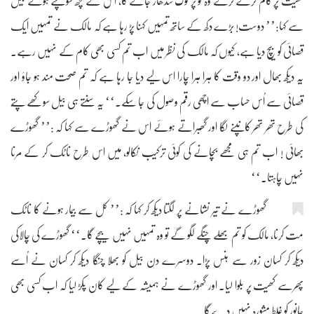
کھیت پر کام کرتے کرتے وہ تو پر لوک سدھار جائے گا، اس نے کچھ سوچتے ہوئے بیل
سے کہا:’’ دوست! بڑے دکھ کے ساتھ تمہیں کہنا پڑ رہا ہے کہ مالک نے تمہیں ایک
قصائی کو بیچ دیا ہے، کیوں کہ مالک کی نظر میں اب تم کسی بھی کام کے نہیں رہے۔
یہ دیکھ بھال اور دو وقت کا ہرا ہرا چارا اس لیے دیا جا رہا ہے کہ تم صحت مند ہو جاؤ اور
قصائی سے اُس حساب سے اچھی رقم وصول کی جا سکے۔‘‘ یہ سنتے ہی بیل سوکھے پتّے
کی طرح تھر تھر کانپنے لگا اور گھبراتے ہوئے اس نے گھوڑے سے کہا کہ :’’ گھوڑے
بھائی ! اب تم ہی مجھے بچانے کی کوئی ترکیب نکالو، میں اس طرح ناٹک کر کے مرنا
نہیں چاہتا۔‘‘
گھوڑے نے تیر نشانے پر لگتا دیکھ کر کہا کہ :’’ کل سے بیمار ہونے کا ناٹک
مت کرنا، مالک کو تم بھلے چنگے لگو گے تو وہ تمہیں نہیں بیچے گا۔‘‘ گھوڑے کی چالاکی
دیکھ کر کسان زور سے ہنس پڑا۔ دوسرے دن بیل کو بھلا چنگا دیکھ کر کسان نے اُسے
پھرسے کھیت پر بلوا لیا۔ اور گھوڑے نے ہمیشہ کے لیے کان پکڑ لیا کہ اب کسی بھی
جانور کو غلط مشورہ نہیں دے گا۔