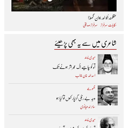
عقلمند اُلّو اور جوان گھوڑا
حکایات سرفراز
سرفراز صدیقی
شاعری میں سے یہ بھی پڑھیئے
میری پسند
آہ کو چاہیے اِک عُمر اثر ہونے تک ​
اسد اللہ خان غالب
مجموعے
وجہِ بے رنگی گزپار کہوں تو کیا ہو
ساحر لدھیانوی
میری پسند