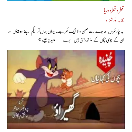
قطر ہ قطرہ دریا
نازیہ انور شہزاد
یہ چار کمروں اور بڑے سے صحن والا ایک گھر ہے۔ یہاں جہاں آرا بیگم اپنے دو بیٹوں اور
ان کے بیوی بچوں کے ساتھ رہتی ہیں۔ بڑے... مزید پڑھیئے