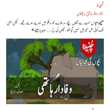
گھیراؤ
ڈاکٹر مناظر عاشق ہرگانوی
پچھلے پچاس منٹ سے تینوں بچے سر جوڑے غور و فکر میں ڈوبے ہوئے تھے۔ لیکن ابھی
تک کوئی حل سمجھ میں نہیں آیا تھا۔ تینوں کی خ... مزید پڑھیئے