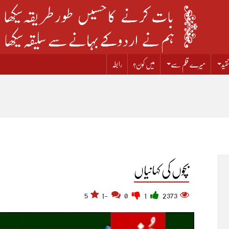
قید
میرے قلم سے
میں کون؟
رابطہ
بچوں کی کہانیاں
5
-1
0
1
2373