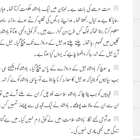
بہت عرصے کی بات ہے۔ لبنان میں ایک بادشاہ حکومت کرتا تھا۔ وہاں کے
رعایا کا بےحد خیال رکھتا تھا۔ وہ اپنے بزرگوں کی تقلید کرتے ہوئے روزانہ ساد
معلوم کرتا رہتا تھا کہ لوگ کس طرح دن گزار رہے ہیں۔ اگر کوئی دکھی ہوتا تو بادش
گلیوں میں گھوم رہا تھا۔ چلتے چلتے وہ جیل کے دروازے تک پہنچ گیا۔ جیل کے پاس
آج جیل کے اندر جا کر دیکھنا چاہیے کہ یہاں کیا ہوتا ہے۔
یہ سوچ کر بادشاہ جیل کے دروازے کے پاس پہنچ گیا۔ بادشاہ کو دیکھتے ہی
جب سپاہیوں کو بتایا کہ وہ جیل کا معائنہ کرنا چاہتا ہے تو سپاہی بادشاہ کو لے کر ان
قیدیوں کو جب پتا چلا کہ بادشاہ سلامت خود چل کر ان سے ملنے آئے ہیں ت
ان سے ان کے حالات پوچھے۔ بادشاہ نے ایک قیدی سے پوچھا، "تمہیں کس جر
وہ آدمی کہنے لگا، "بادشاہ سلامت! میں نے کوئی جرم نہیں کیا۔ میں بےگنا
زندگی میں کبھی چوری نہیں کی۔"