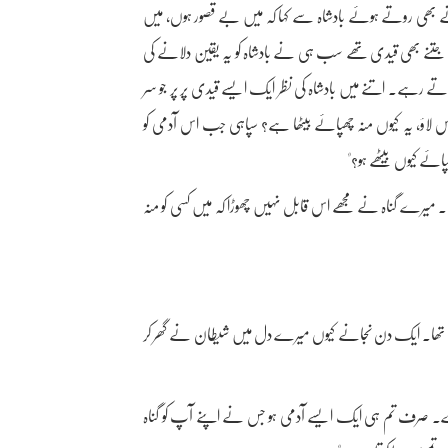
ے بھی روتے ہوئے بادشاہ سے کہا کہ میں بے قصور ہوں، میں
ض جتنے بھی قیدی تھے سب ہی نے بادشاہ کو یہ یقین دلانے کی
ے رہے۔ اتنے میں بادشاہ کی نظر ایک ایسے قیدی پر پر جو سر
س لاؤ، یہ کیوں منہ چھپائے بیٹھا ہے؟ سپاہی جب اس آدمی کو
ائے کیوں بیٹھے ہو؟"
میرے گناہ نے مجھے اس قابل نہیں چھوڑا کہ میں کسی کو منہ
رتا تھا۔ ایک دن نجانے کیوں میرے دل میں شیطان نے گھر کر
ے۔ صرف تم ہی ایک ایسے آدمی ہو جس نے اپنے آپ کو گناہ