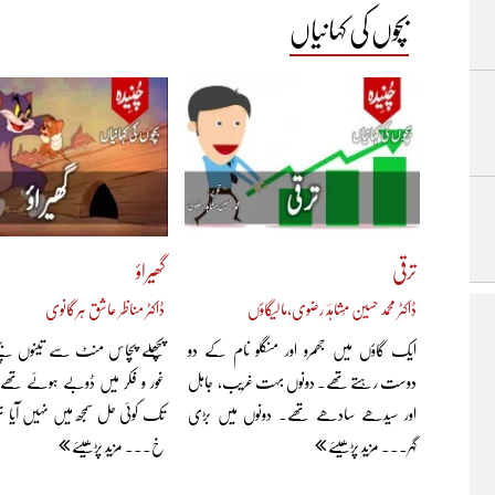
بچوں کی کہانیاں
ترقی
گھیراؤ
ڈاکٹر محمد حسین مُشاہدؔ رضوی،مالیگاؤں
ڈاکٹر مناظر عاشق ہرگانوی
ایک گاؤں میں جھمرو اور منگلو نام کے دو
پچھلے پچاس منٹ سے تینوں بچ
دوست رہتے تھے۔ دونوں بہت غریب، جاہل
غور و فکر میں ڈوبے ہوئے تھے۔
اور سیدھے سادھے تھے۔ دونوں میں بڑی
تک کوئی حل سمجھ میں نہیں آیا تھ
گہر... مزید پڑھیئے
خ... مزید پڑھیئے