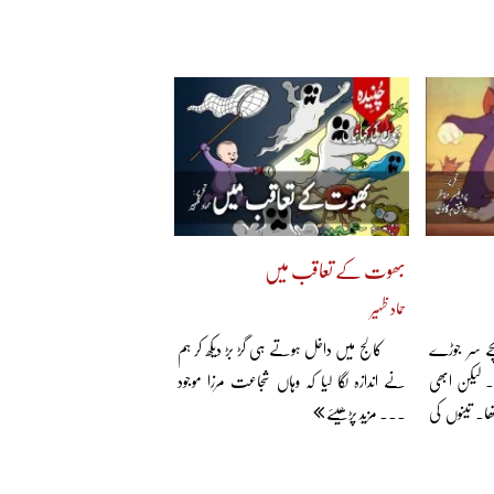
بھوت کے تعاقب میں
حماد ظہیر
ے سر جوڑے
کالج میں داخل ہوتے ہی گڑ بڑ دیکھ کر ہم
 لیکن ابھی
نے اندازہ لگا لیا کہ وہاں شجاعت مرزا موجود
ا۔ تینوں کی
... مزید پڑھیئے