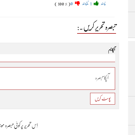
پسند
1
ناپسند
0
( 100 % )
تبصرہ تحریر کریں۔:
آپکا نام
پوسٹ کریں
اِس تحریر پر کوئی تبصرہ م