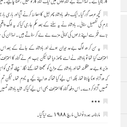
گار بتایا ہے۔ لہذا اتنے بے گناہ لوگوں میں ایک گناہ گار کو نہیں رکھنا چاہیے۔ می
کچھ عرصہ گزر گیا۔ ایک دفعہ بادشاہ پھر جیل کا معائنہ کرنے آیا اور باری 
جرم کی تفصیل سنائی۔ بادشاہ نے یہ سننے کے بعد حکم جاری کیا کہ یہ لوگ واق
بڑے فخر سے اپنے جرموں کی کہانی مزے لے لے کر سناتے ہیں۔ لہذا ان کی سز
یہ سن کر وہ لوگ بےحد حیران ہوئے اور بادشاہ کے جانے کے بعد اس
اعتراف کیا تھا تو بادشاہ نے اسے چھوڑ دیا تھا لیکن جب ہم نے گناہ کا اعتراف 
وزیر جو بےحد عقلمند تھا اور بادشاہ کے مزاج کو سمجھتا تھا، کہنے لگا، "پہلے آدمی 
کہ وہ آزاد ہونا چاہتا تھا، بلکہ اس لیے کیا تھا کہ وہ اپنے کیے پہ نادم تھا۔ لیکن تم
تمہیں آزاد کر دے۔ اس دفعہ گناہ کا اعتراف بھی اس لیے کیا کہ شاید بادشاہ تمہ
٭٭٭
ماہنامہ ہمدرد نونہال مارچ ١٩٨٨ سے لیا گیا۔