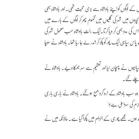
 لوگوں کو اپنے بادشاہ سے بڑی محبّت تھی۔ اور بادشاہ بھی
ہ کپڑوں میں شہر کی گلیوں میں گھوم پھر کر لوگوں کے بارے میں
اہ اس کی مدد بھی کر دیا کرتا۔ایک رات بادشاہ حسب معمول شہر کی
 سپاہی ایک چور کو پکڑ کر اندر لے جا رہا تھا۔ بادشاہ نے سوچا
 سپاہیوں نے پہچان لیا اور تعظیم سے سر جھکا دیے۔ بادشاہ نے
در چلے گئے۔
و وہ سب بادشاہ کے ارد گرد جمع ہو گئے۔ بادشاہ نے باری باری
م کی سزا ملی ہے؟"
ہ ہوں۔ مجھے چوری کے الزام میں پکڑا گیا ہے۔ حالانکہ میں نے