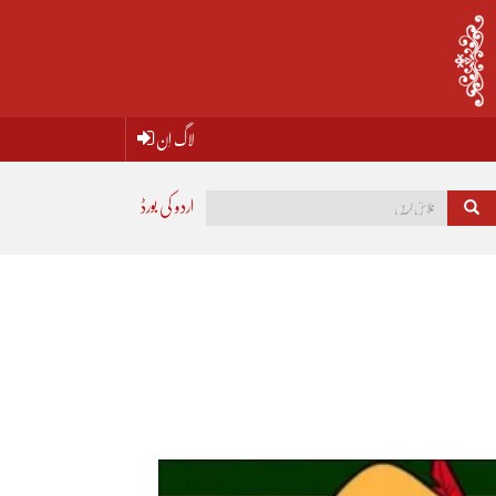
لاگ اِن
اردو کی بورڈ