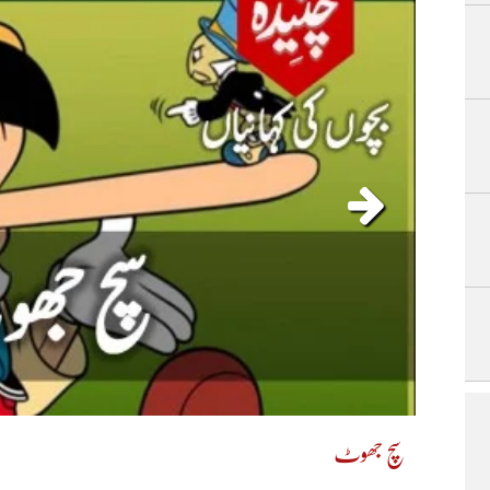
سچ جھوٹ