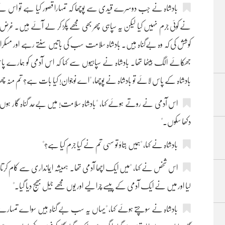
بادشاہ نے جب دوسرے قیدی سے پوچھا کہ تمہارا قصور کیا ہے تو اس ن
نے کوئی جرم نہیں کیا لیکن یہ سپاہی پھر بھی مجھے پکڑ کر لے آئے ہیں۔ غر
کوشش کی کہ وہ بےگناہ ہیں۔ بادشاہ سلامت سب کی باتیں سنتے رہے اور مسکرات
جھکائے الگ بیٹھا تھا۔ بادشاہ نے سپاہیوں سے کہا کہ اس آدمی کو ہمارے پا
بادشاہ کے پاس لائے تو بادشاہ نے پوچھا، "اے نوجوان! کیا بات ہے؟ تم منہ چھپ
اس آدمی نے روتے ہوئے کہا، "بادشاہ سلامت! میں بےحد گناہ گار ہوں۔ 
دکھا سکوں۔"
بادشاہ نے کہا، "ہمیں بتاؤ تو سہی تم نے کیا جرم کیا ہے؟"
اس شخص نے کہا، "میں ایک اچھا آدمی تھا۔ ہمیشہ ایمانداری سے کام ک
لیا اور میں نے ایک آدمی کے پیسے چرا لیے اور یوں مجھے جیل بھیج دیا گیا۔"
بادشاہ نے سوچتے ہوئے کہا، "یہاں یہ سب بے گناہ ہیں سواے تمہار