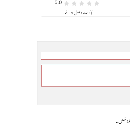
5.0
"1"ووٹ وصول ہوئے۔
وجود نہیں۔