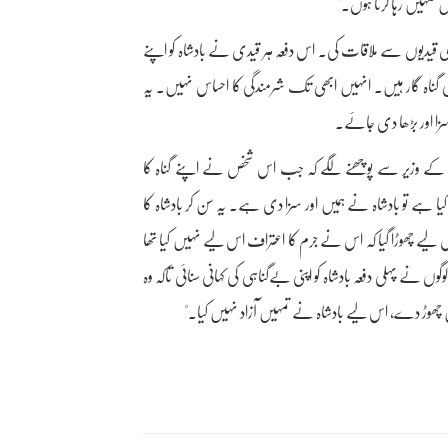
ں تمہیں رہا کرتا ہوں۔"
باری قیدیوں سے ملاقات کی۔ اس دفعہ ہر قیدی نے بادشاہ کو اپنے
عی گناہ گار ہیں۔ انہیں ابھی تک شرمندگی کا احساس نہیں۔ یہ
ا اور بڑھا دی جائے۔
 کے وزیر سے پوچھنے لگے کہ جب اس شخص نے اپنے گناہ کا
کیا ہے تو بادشاہ نے ہمیں اور سزا دی ہے۔ یہ سن کر بادشاہ کا
کو اس لیے چھوڑا گیا کہ اس نے جرم کا اعتراف اس لیے نہیں کیا تھا
 لوگوں نے پہلی دفعہ بادشاہ کو اپنی بےگناہی کی کہانی سنائی تاکہ وہ
یں چھوڑ دے، اس لیے بادشاہ نے تمہیں آزاد نہیں کیا۔"