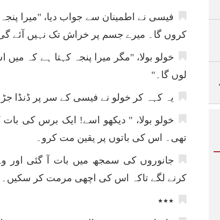
فیسی نے اطمینان سے جواب دیا، "میرا پنجہ 
کروں گا۔ میرے جسم پر خراش تک نہیں آئے گی
خولو بولا، "مگر میرا پنجہ کہتا ہے کہ می
لوں گا۔"
یہ کہہ کر خولو نے فیسی کے سر پر ڈنڈا جڑ
خولو بولا، " دیکھو اسے! ایک برس کی بات ک
تھی۔ اس کی باتوں پر یقین مت کرو۔
جانوروں کی سمجھ میں بات آ گئی اور وہ
کرنے لگے تاکہ اس کی اچھی مرمت کر سکیں۔
٭٭٭