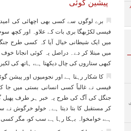
پیشین گوئی
برے لوگوں سے کسی بھی اچھائی کی امید
فیسی لکڑبھگا بری بات کے علاوہ اور کچھ سوچ
میں ایک شیطانی خیال آیا کہ کسی طرح جنگ
میں مبتلا کر دے۔ دراصل یہ کوئی انجانا خ
کبھی ستاروں کی چال دیکھتا ہے، ہاتھ کی لکیر
کا شکار رہتا ہے اور نجومیوں اور پیشن گو
فیسی نے غالباً کسی انسانی بستی میں جا 
جنگل کی آگ کی طرح یہ خبر ہر طرف پھیل گئ
کر مستقبل کا بتا دیتا ہے۔ خولو خرگوش نے س
ہے، خوامخواہ بہکا رہا ہے سب کو، مگر کسی 