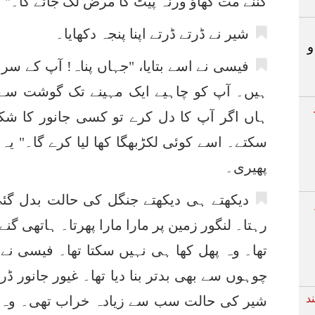
گننے مت کھاؤ ورنہ پیٹ کا مرض لگ جائے گا۔"
شیر نے ڈرتے ڈرتے اپنا پنجہ دکھایا۔
و
فیسی نے اسے بتایا، "جہاں پناہ! آپ کے سر
ہیں۔ آپ کو چاہیے ایک مہینے تک گوشت سے 
ہاں اگر آپ کا دل کرے تو کسی جانور کا شک
سکتے۔ اسے کوئی لکڑبھگا کھا لیا کرے گا۔" یہ
پھیری۔
دیکھتے ہی دیکھتے جنگل کی حالت بدل گئی۔
رہتا۔ لنگور زمین پر مارا مارا پھرتا۔ ہاتھی گن
تھا۔ وہ پھل کھا ہی نہیں سکتا تھا۔ فیسی نے
چوہوں سے بھی بدتر بنا دیا تھا۔ غیور جانور 
د
شیر کی حالت سب سے زیادہ خراب تھی۔ وہ ہڈی