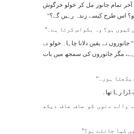
 آخر تمام جانور مل کر خولو خرگوش
لو؟ اس طرح کیسے زندہ رہیں گے؟"
 کیوں ہو؟ وہ بکواس کرتا ہے۔"
نوروں نے یقین دلانا چاہا۔ خولو نے
ہے، مگر جانوروں کی سمجھ میں بات
دیکھتا ہوں۔"
را رہا تھا۔
 والے دنوں کو صاف صاف دیکھ
ں کیا جانتے ہو؟"