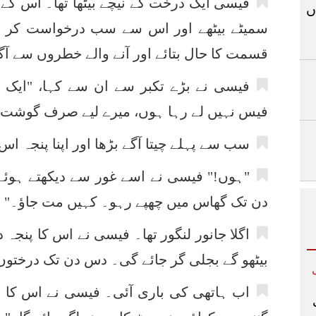
فیسی ایک درخت کے نیچے بیٹھا تھا۔ اس ک
ں
سمیٹے بیٹھے اور اس سے سب درخواست کر رہ
قسمت کا حال بتائے اور آنے والے خطروں سے آگ
فیسی نے بڑے تکبر سے ان سے کہا، "ایک قط
فیس نہیں لے رہا ہوں، میرے لیے صرف گوشت کے ٹ
سب سے پہلے چیتا آگے بڑھا اور اپنا پنجہ ا
"ہوں!" فیسی نے اسے غور سے دیکھتے ہوئے
دن تک گھاس میں چھپے رہو۔ کہیں مت جاؤ۔"
اگلا جانور لنگور تھا۔ فیسی نے اس کا پنجہ 
بیٹھو گے بجلی گر جائے گی۔ دس دن تک درختوں
اب ہاتھی کی باری آئی۔ فیسی نے اس کا لمب