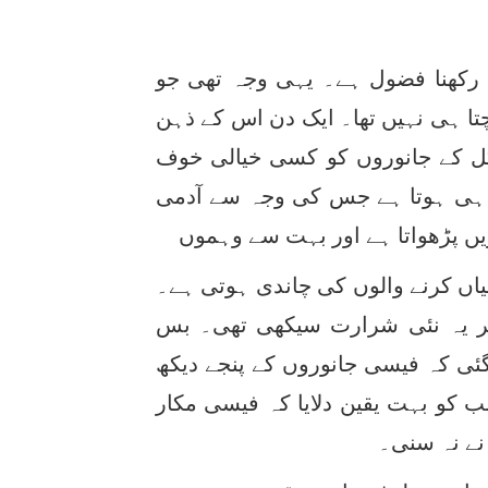
 رکھنا فضول ہے۔ یہی وجہ تھی جو
تا ہی نہیں تھا۔ ایک دن اس کے ذہن
ل کے جانوروں کو کسی خیالی خوف
وف ہی ہوتا ہے جس کی وجہ سے آدمی
یں پڑھواتا ہے اور بہت سے وہموں
ئیاں کرنے والوں کی چاندی ہوتی ہے۔
کر یہ نئی شرارت سیکھی تھی۔ بس
ی کہ فیسی جانوروں کے پنجے دیکھ
ب کو بہت یقین دلایا کہ فیسی مکار
نے نہ سنی۔