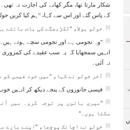
شکار مارتا تھا، مگر کھانے کی اجازت نہ تھی۔
کے پاس گئے اور اس سے کہا، "ہم کیا کریں خو
خولو بولا، "لکڑبھگے کی بات مانتے ہی
"وہ نجومی ہے اور نجومی سچے ہوتے ہیں۔" جا
انہیں سمجھایا کہ یہ سب عقیدے کی کمزوری 
نہ آئی۔
آخر خولو نے کہا، "میں خود فیسی کو 
فیسی جانوروں کے پنجے دیکھ کر انہیں خوب ڈ
"میری باتوں پر توجہ کرو۔ میں آنے
سکتا ہوں۔"
ں
خولو نے اچانک پوچھا، "اپنے بارے می