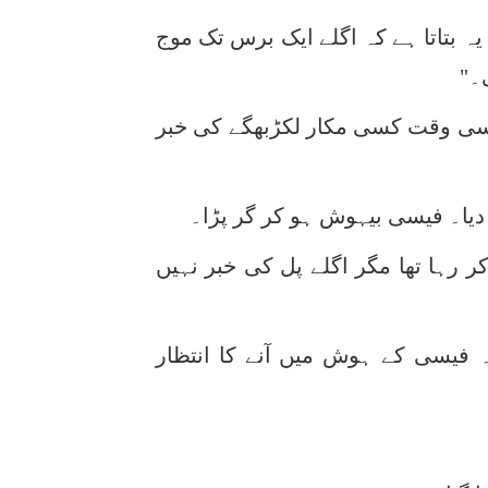
یہ بتاتا ہے کہ اگلے ایک برس تک موج
۔"
ں اسی وقت کسی مکار لکڑبھگے کی خبر
 دیا۔ فیسی بیہوش ہو کر گر پڑا۔
ر رہا تھا مگر اگلے پل کی خبر نہیں
 فیسی کے ہوش میں آنے کا انتظار