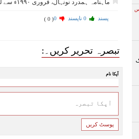
ماہنامہ ہمدرد نونہال، فروری ١٩٩٠ء سے لیا گیا۔
نس
پسند
0
ناپسند
0
( 0 )
تبصرہ تحریر کریں۔:
ک
آپکا نام
پوسٹ کریں