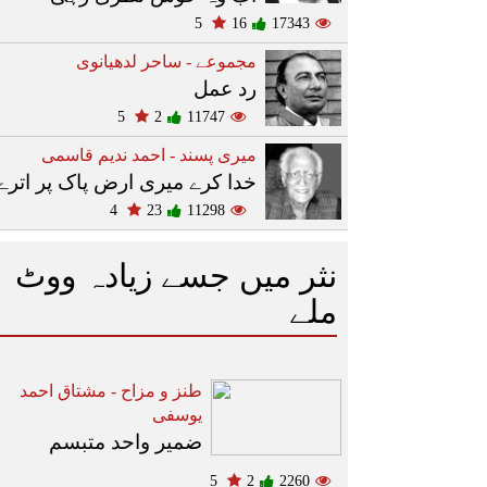
5
16
17343
مجموعے - ساحر لدھیانوی
رد عمل
5
2
11747
میری پسند - احمد ندیم قاسمی
خدا کرے میری ارض پاک پر اترے
4
23
11298
نثر میں جسے زیادہ ووٹ
ملے
طنز و مزاح - مشتاق احمد
یوسفی
ضمیر واحد متبسم
5
2
2260