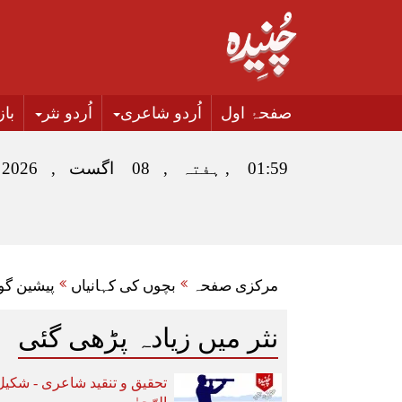
صفحۂ اول
اُردو شاعری
اُردو نثر
با
01:59 , ہفتہ , 08 اگست , 2026
مرکزی صفحہ
بچوں کی کہانیاں
پیشین گو
نثر میں زیادہ پڑھی گئی
تحقیق و تنقید شاعری - شکیل