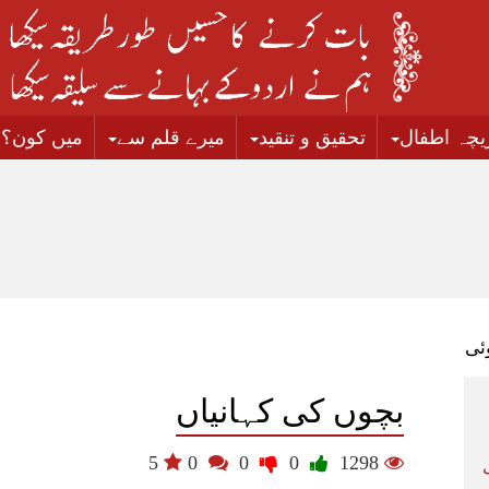
زیچہ اطفال
تحقیق و تنقید
میرے قلم سے
میں کون؟
ئی
بچوں کی کہانیاں
5
0
0
0
1298