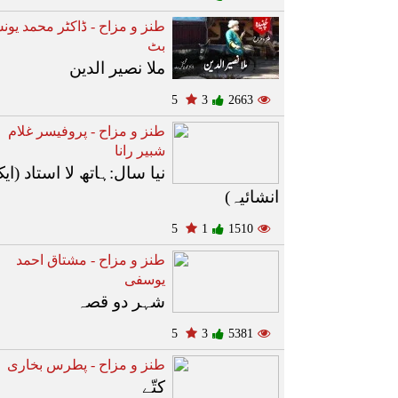
طنز و مزاح - ڈاکٹر محمد یو
بٹ
ملا نصیر الدین
5
3
2663
طنز و مزاح - پروفیسر غلام
شبیر رانا
نیا سال:ہاتھ لا استاد (ای
انشائیہ)
5
1
1510
طنز و مزاح - مشتاق احمد
یوسفی
شہر دو قصہ
5
3
5381
طنز و مزاح - پطرس بخاری
کتّے