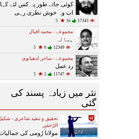
کوئی جائے طور پہ کس لئے کہا
اب وہ خوش نظری رہی
5
16
17343
مجموعے - محمد اقبال
ہمالہ
5
0
12349
مجموعے - ساحر لدھیانوی
رد عمل
5
2
11747
نثر میں زیادہ پسند کی
گئی
تحقیق و تنقید شاعری - شکیل
الرّحمٰن
مولانا رُومی کی جمالیات