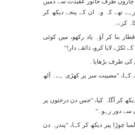
ے چاروں طرف جانور عقیدت سے دمیں
ے تھے کہ وہ ان کے پنجے دیکھ کر
اہ کرے۔
ار بنا کر آؤ۔ یاد رکھو، میں کوئی
کڑے لایا کرو، ذائقے دار!"
س کی طرف بڑھایا۔
 کہا، "مصیبت سر پر کھڑی ہے۔ آٹھ
دیکھ کر آگاہ کیا، "جس دن درختوں پر
 سے دور رہو۔"
ا چوڑا پیر دیکھ کر کہا، "پندرہ دن