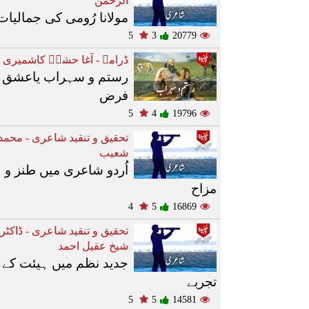
الرّحمٰن
مولانا رُومی کی جمالیات
5
3
20779
ڈرامے - آغا حشرؔ کاشمیری
رستم و سہراب یاعشق 
فرض
5
4
19796
تحقیق و تنقید شاعری - محمد
شعیب
اُردو شاعری میں طنز و
مزاح
4
5
16869
تحقیق و تنقید شاعری - ڈاکٹر
شیخ عقیل احمد
جدید نظم میں ہیئت کے
تجربے
5
5
14581