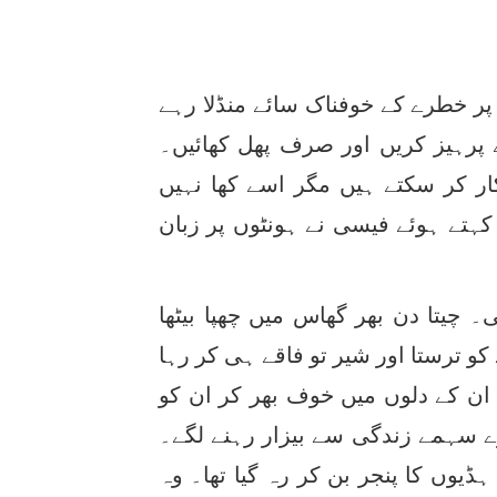
 پر خطرے کے خوفناک سائے منڈلا رہے
پرہیز کریں اور صرف پھل کھائیں۔
ار کر سکتے ہیں مگر اسے کھا نہیں
 کہتے ہوئے فیسی نے ہونٹوں پر زبان
 چیتا دن بھر گھاس میں چھپا بیٹھا
ے کو ترستا اور شیر تو فاقے ہی کر رہا
 ان کے دلوں میں خوف بھر کر ان کو
ڈرے سہمے زندگی سے بیزار رہنے لگے۔
وں کا پنجر بن کر رہ گیا تھا۔ وہ