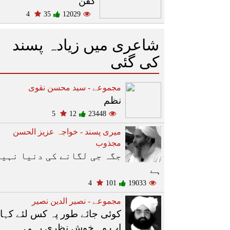
کفن
4
35
12029
شاعری میں زیادہ پسند
کی گئی
مجموعے - سید محسن نقوی
نظم
5
12
23448
میری پسند - خواجہ عزیز الحسن
مجذوب
جگہ جی لگانے کی دنیا نہیں
ہے
4
101
19033
مجموعے - نصیر الدین نصیر
کوئی جائے طور پہ کس لئے کہا
اب وہ خوش نظری رہی