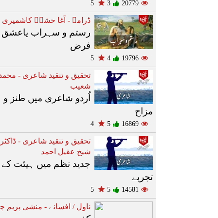
5
3
20779
ڈرامے - آغا حشرؔ کاشمیری
رستم و سہراب یاعشق 
فرض
5
4
19796
تحقیق و تنقید شاعری - محمد
شعیب
اُردو شاعری میں طنز و
مزاح
4
5
16869
تحقیق و تنقید شاعری - ڈاکٹر
شیخ عقیل احمد
جدید نظم میں ہیئت کے
تجربے
5
5
14581
ناول / افسانے - منشی پریم چن