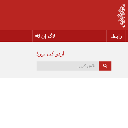
رابطہ
لاگ اِن
اردو کی بورڈ