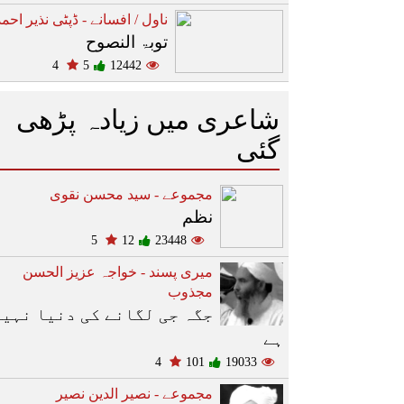
ناول / افسانے - ڈپٹی نذیر احمد
توبۃ النصوح
4
5
12442
شاعری میں زیادہ پڑھی
گئی
مجموعے - سید محسن نقوی
نظم
5
12
23448
میری پسند - خواجہ عزیز الحسن
مجذوب
جگہ جی لگانے کی دنیا نہیں
ہے
4
101
19033
مجموعے - نصیر الدین نصیر