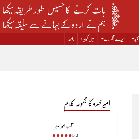
قید
میرے قلم سے
میں کون؟
رابطہ
امیر خسرو کا مجموعہ کلام
انتخابِ امیر خسرو
5.0