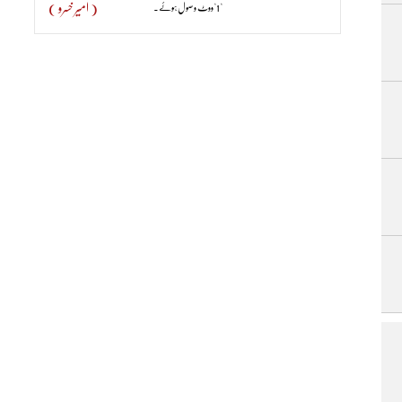
( امیر خسرو )
"1"ووٹ وصول ہوئے۔