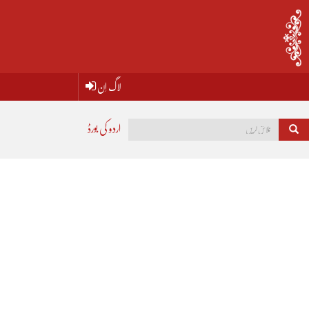
لاگ اِن
اردو کی بورڈ