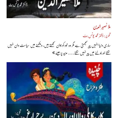
ملا نصیر الدین
تحریر : ڈاکٹر محمد یونس بٹ
ساری دنیا انہیں پیر سمجھتی ہے مگر وہ خود کو جوان سمجھتے ہیں، دیکھنے میں سیاست دان نہیں
لگتے اور بولنے میں پیر نہیں لگتے... مزید پڑھیئے