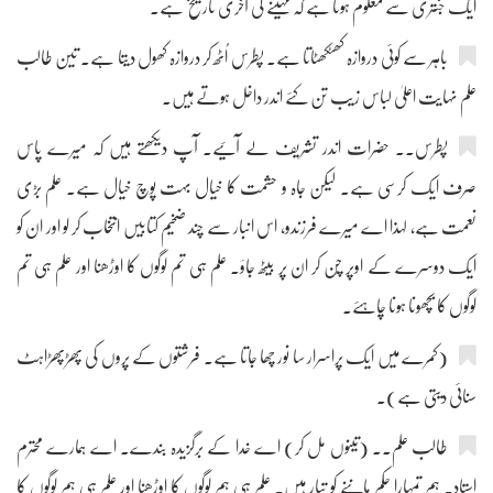
ایک جنتری سے معلوم ہوتا ہے کہ مہینے کی آخری تاریخ ہے۔
باہر سے کوئی دروازہ کھٹکھٹاتا ہے۔ پطرس اُٹھ کر دروازہ کھول دیتا ہے۔ تین طالب
علم نہایت اعلیٰ لباس زیب تن کئے اندر داخل ہوتے ہیں۔
پطرس۔۔ حضرات اندر تشریف لے آئیے۔ آپ دیکھتے ہیں کہ میرے پاس
صرف ایک کرسی ہے۔ لیکن جاہ و حشمت کا خیال بہت پوچ خیال ہے۔ علم بڑی
نعمت ہے، لہذا اے میرے فرزندو، اس انبار سے چند ضخیم کتابیں انتخاب کر لو اور ان کو
ایک دوسرے کے اوپر چُن کر ان پر بیٹھ جاؤ۔ علم ہی تم لوگوں کا اوڑھنا اور علم ہی تم
لوگوں کا بچھونا ہونا چاہئے۔
(کمرے میں ایک پراسرار سا نور چھا جاتا ہے۔ فرشتوں کے پروں کی پھڑپھڑاہٹ
سنائی دیتی ہے)۔
طالب علم۔۔ (تینوں مل کر) اے خدا کے برگزیدہ بندے۔ اے ہمارے محترم
استاد۔ ہم تمہارا حکم ماننے کو تیار ہیں۔ علم ہی ہم لوگوں کا اوڑھنا اور علم ہی ہم لوگوں کا