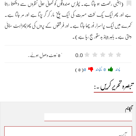
(اجنبی رخصت ہو جاتا ہے۔ پطرس صندوقوں کو کھوئی ہوئی نظروں سے دیکھتا رہتا
ہے اور پھر ایک یک لخت مسرت کی ایک چیخ مار کر گر پڑتا ہے اور مر جاتا ہے۔
کمرے میں ایک پراسرار نور چھا جاتا ہے۔ اور فرشتوں کے پروں کی پھڑپھڑاہٹ سنائی
دیتی ہے۔ باہر بینڈ بدستور بج رہا ہے)۔
0.0
" 0 "ووٹ وصول ہوئے۔
پسند
0
ناپسند
0
( 0 )
تبصرہ تحریر کریں۔:
آپکا نام