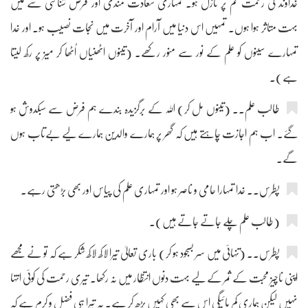
خداوند کی رحمت تم پر نازل ہو۔ تمہاری سعادت مندی اور فرض شناسی سے میں
بہت متاثر ہوا ہوں۔ تمہیں اس دنیا میں آرام اور آخرت میں نجات نصیب ہو۔ اور خدا
تمہارے سینوں کو علم کے نور سے منور رکھے۔ (تینوں اٹھنیاں اُٹھا کر میز پر رکھ لیتا
ہے)۔
طالب علم۔۔ (تینوں مل کر) اللہ کے برگزیدہ بندے ہم فرض سے سبکدوش ہو
گئے۔ اب ہم اجازت چاہتے ہیں کہ گھر پر ہمارے والدین ہمارے لیے بےتاب ہوں
گے۔
پطرس۔۔ خدا تمہارا حامی و ناصر ہو اور تمہاری علم کی پیاس اور بھی بڑھتی رہے۔
(طالب علم چلے جاتے جاتے ہیں)۔
پطرس۔۔ (تنہائی میں سر بسجود ہو کر) باری تعالیٰ تیرا لاکھ لاکھ شکر ہے کہ تو نے مجھے
اپنی ناچیز محبت کے ثمر کے لیے بہت دنوں انتظار میں نہ رکھا۔ تیری رحمت کی کوئی انتہا
نہیں لیکن ہماری کم مائیگی اس سے بھی کہیں بڑھ کر ہے۔ یہ تیرا ہی فضل و کرم ہے کہ