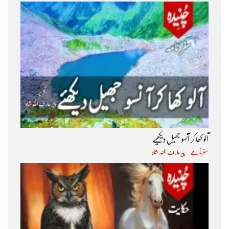
آلو کھا کر آنسو جھیل دیکھیے
سفرنامے
پیر عارف اﷲ شاہ