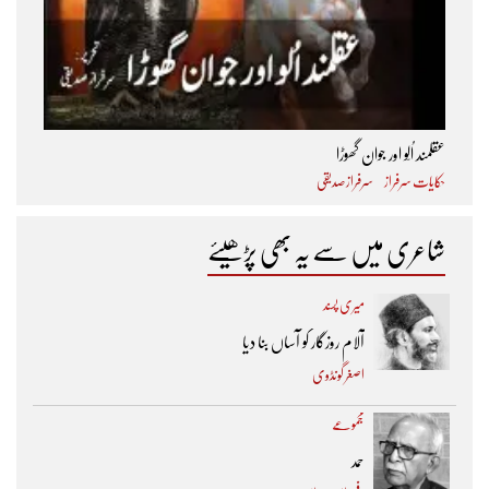
عقلمند اُلّو اور جوان گھوڑا
حکایات سرفراز
سرفراز صدیقی
شاعری میں سے یہ بھی پڑھیئے
میری پسند
آلام روزگار کو آساں بنا دیا
اصغر گونڈوی
مجموعے
حمد