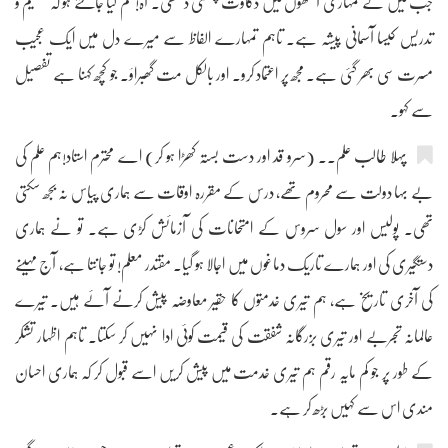
جب میں نے تمہاری آنکھوں میں ذکاوت چمکتی دیکھی۔ آہ! تم کیا جانتے ہو کہ تعلیم و
تدریس کیسا آسمانی پیشہ ہے۔ تاہم تمہارے الفاظ سے میرے دل میں ایک عجیب
مسرت سی بھر گئی ہے۔ مجھ پر اعتماد کرو۔ اور بالکل مت گھبراؤ۔ جو کچھ کہنا ہے تفصیل
سے کہو۔
پہلا طالب علم۔۔ (سرو قد اور دست بستہ کھڑا ہو کر) اے محترم استاد!ہم علم کی
بے بہا دولت سے محروم تھے، درس کے مقررہ اوقات سے ہماری پیاس نہ بجھ سکتی
تھی۔ پولیس اور سول سروس کے امتحانات کی آزمائش کڑی ہے۔ تو نے ہماری
دستگیری کی اور ہمارے تاریک دماغوں میں اجالا ہو گیا۔ مقتدر معلم! تو جانتا ہے، آج مہینے
کی آخری تاریخ ہے، ہم تیری خدمتوں کا حقیر معاوضہ پیش کرنے آئے ہیں۔ تیرے
عالمانہ تجربے اور تیری بزرگانہ شفقت کی قیمت کوئی ادا نہیں کر سکتا۔ تاہم اظہار تشکر
کے طور پر جو کم مایہ رقم ہم تیری خدمت میں پیش کریں اسے قبول کر کہ ہماری احسان
مندی اس سے کہیں بڑھ کر ہے۔