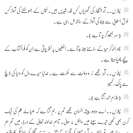
پطرس۔۔ آہ انتظار کی گھڑیاں کس قدر شیریں ہیں۔ کتوں کے بھونکنے کی آواز کس
خوش اسلوبی سے بینڈ کی آواز کے ساتھ مل رہی ہے۔
(سر بسجود گر پڑ تا ہے)۔
پھر اٹھ کر میز کے سامنے بیٹھ جاتا ہے۔ اٹھنیوں پر نظر پڑتی ہے ان کو فوراً کتاب کے
نیچے چھپا دیتا ہے۔
پطرس۔۔ آہ! مجھے زر و دولت سے نفرت ہے۔ خدایا میرے دل کو دنیا کی لالچ
سے پاک رکھیو!
(ملازم اندر آتا ہے)۔
پطرس۔۔ اے مزدور پیشہ انسان مجھے تم پر رحم آتا ہے کہ ضیائے علم کی ایک
کرن بھی کبھی تیرے سینے میں داخل نہ ہوئی۔ تاہم خداوند تعالیٰ کے دربار میں تم ہم
سب برابر ہیں، تو جانتا ہے آج مہینے کی آخری تاریخ ہے، تیری تنخواہ کی ادائیگی کا وقت