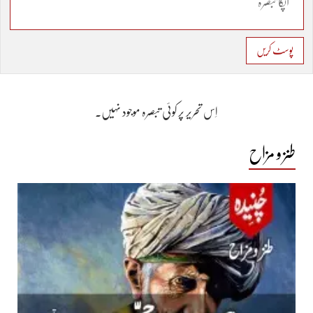
پوسٹ کریں
اِس تحریر پر کوئی تبصرہ موجود نہیں۔
طنز و مزاح