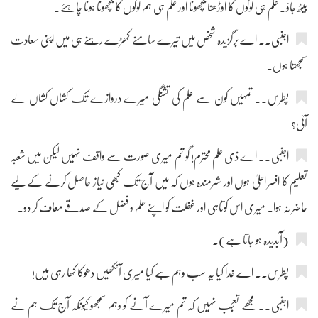
بیٹھ جاؤ۔ علم ہی لوگوں کا اوڑھنا بچھونا اور علم ہی ہم لوگوں کا بچھونا ہونا چاہئے۔
اجنبی۔۔ اے برگزیدہ شخص میں تیرے سامنے کھڑے رہنے ہی میں اپنی سعادت
سمجھتا ہوں۔
پطرس۔۔ تمہیں کون سے علم کی تشنگی میرے دروازے تک کشاں کشاں لے
آئی؟
اجنبی۔۔ اے ذی علم محترم! گو تم میری صورت سے واقف نہیں لیکن میں شعبہ
تعلیم کا افسر اعلیٰ ہوں اور شرمندہ ہوں کہ میں آج تک کبھی نیاز حاصل کرنے کے لیے
حاضر نہ ہوا۔ میری اس کوتاہی اور غفلت کو اپنے علم و فضل کے صدقے معاف کر دو۔
(آبدیدہ ہو جاتا ہے)۔
پطرس۔۔ اے خدا کیا یہ سب وہم ہے کیا میری آنکھیں دھوکا کھا رہی ہیں!
اجنبی۔۔ مجھے تعجب نہیں کہ تم میرے آنے کو وہم سمجھو کیونکہ آج تک ہم نے