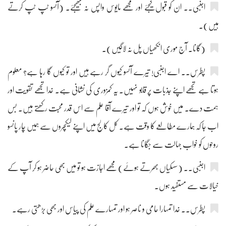
اجنبی۔۔ ان کو قبول کیجئے اور مجھے مایوس واپس نہ بھیجئے۔ (آنسو ٹپ ٹپ کرتے
ہیں)۔
(گانا۔ آج موری انکھیاں پل نہ لاگیں)۔
پطرس۔۔ اے اجنبی! تیرے آنسو کیوں گر رہے ہیں اور تو کیوں گا رہا ہے؟ معلوم
ہوتا ہے تجھے اپنے جذبات پر قابو نہیں۔ یہ کمزوری کی نشانی ہے۔ خدا تجھے تقویت اور
ہمت دے۔ میں خوش ہوں کہ تو اور تیرے آقا علم سے اس قدر محبت رکھتے ہیں۔ بس
اب جا کہ ہمارے مطالعے کا وقت ہے۔ کل کالج میں اپنے لیکچروں سے ہمیں چار پانسو
روحوں کو خواب جہالت سے جگانا ہے۔
اجنبی۔۔ (سسکیاں بھرتے ہوئے) مجھے اجازت ہو تو میں بھی حاضر ہو کر آپ کے
خیالات سے مستفید ہوں۔
پطرس۔۔ خدا تمہارا حامی و ناصر ہو اور تمہارے علم کی پیاس اور بھی بڑھتی رہے۔