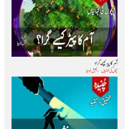
آم کا پیڑ کیسے گرا؟
بچوں کی کہانیاں
راکیش لوہیا