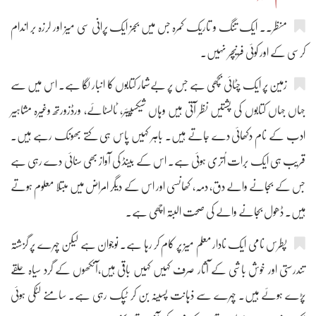
منظر۔۔ ایک تنگ و تاریک کمرہ جس میں بجز ایک پرانی سی میز اور لرزہ بر اندام
کرسی کے اور کوئی فرنیچر نہیں۔
زمین پر ایک چٹائی بچھی ہے جس پر بےشمار کتابوں کا انبار لگا ہے۔ اس میں سے
جہاں جہاں کتابوں کی پشتیں نظر آتی ہیں وہاں شیکسپیئر، ٹالسٹائے، ورڈزورتھ وغیرہ مشاہیر
ادب کے نام دکھائی دے جاتے ہیں۔ باہر کہیں پاس ہی کتے بھونک رہے ہیں۔
قریب ہی ایک برات اُتری ہوئی ہے۔ اس کے بینڈ کی آواز بھی سنائی دے رہی ہے
جس کے بجانے والے دق، دمہ، کھانسی اور اس کے دیگر امراض میں مبتلا معلوم ہوتے
ہیں۔ ڈھول بجانے والے کی صحت البتہ اچھی ہے۔
پطرس نامی ایک نادار معلم میز پر کام کر رہا ہے۔ نوجوان ہے لیکن چہرے پر گزشتہ
تندرستی اور خوش باشی کے آثار صرف کہیں کہیں باقی ہیں،آنکھوں کے گرد سیاہ حلقے
پڑے ہوئے ہیں۔ چہرے سے ذہانت پسینہ بن کر ٹپک رہی ہے۔ سامنے لٹکی ہوئی