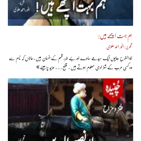
ہم بہت اچھّے ہیں!
تحریر : انور احمد علوی
ابو الفرح ہمایوں ایک سیدھے سادے اور بے ضرر قسم کے انسان ہیں ، حالاں کہ نام سے
وہ کسی عرب کے شہزادی معلوم ہوتے ہیں۔ قطعِ... مزید پڑھیئے