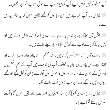
آپ منظور کر لیں تو میں اپنے آپ کو دنیا کا سب سے خوش نصیب انسان سمجھوں۔
پطرس۔۔ آپ فرمائیے میں سن رہا ہوں گو مجھے یقین نہیں کہ یہ عالم بیداری
ہے۔
اجنبی تالی بجاتا ہے چھ خدام بڑے بڑے صندوق اٹھا کر اندر داخل ہوتے ہیں اور
زمین پر رکھ کر بڑے ادب سے کورنش بجا لا کر باہر چلے جاتے ہیں۔
(صندوقوں کے ڈھکنے کھول کر) میں بادشاہ معظم۔۔ شاہزادہ ویلز، وائسرائے ہند اور
کمانڈر انچیف ان چاروں کی ایما پر یہ تحائف آپ کی خدمت میں آپ کے علم و فضل کی
قدردانی کے طور پر لے کر حاضر ہوا ہوں (بھرائی ہوئی آواز سے) ان کو قبول کیجئے اور مجھے
مایوس واپس نہ بھیجئے ورنہ ان سب کا دل ٹوٹ جائے گا۔
پطرس۔۔ (صندوق کو دیکھ کر) سونا! اشرفیاں! جواہرات! مجھے یقین نہیں آتا (آیت
الکرسی پڑھنے لگتا ہے)۔