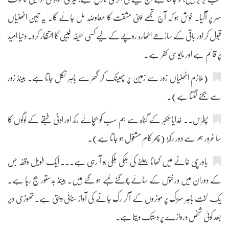
سر پر آگیا۔ خوش ہو کہ آج تجھے اپنی مشقت کا معاوضہ مل جائے گا۔ یہ تین اٹھنیاں
قبول کر اور باقی کے ساڑھے اٹھارہ روپے کے لیے کسی لطیفہ غیبی کا انتظار کرو۔ دنیا امید
پر قائم ہے اور مایوسی کفر ہے۔
(ملازم اٹھنیاں زور سے زمین پر پھینک کر گھر سے باہر نکل جاتا ہے۔ بینڈ زور
سے بجنے لگتا ہے)۔
پطرس۔۔ خدایا تکبر کے گناہ سے ہم سب کو بچائے رکھ اور ادنیٰ طبقے کے لوگوں کا
سا غرور ہم سے دور رکھ! (پھر کام مشغول ہو جاتا ہے)۔
باورچی خانے میں کھانا جلنے کی ہلکی ہلکی بو آ رہی ہے۔۔۔ ایک طویل وقفہ جس
کے دوران میں درختوں کے سائے چوگنے لمبے ہو گئے ہیں۔ بینڈ بدستور بج رہا ہے۔
یک لخت باہر سڑک پر موٹروں کے آ کر رک جانے کی آواز سنائی دیتی ہے۔ تھوڑی دیر
بعد کوئی شخص دروازے پر دستک دیتا ہے۔