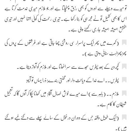
تو میرے وسیلے سے اوروں کو بھی رزق پہنچاتا ہے اور جو ملازم میری خدمت کرتا ہے
اس کا بھی کفیل تو نے مجھ ہی کو بنا رکھا ہے۔ تیری رحمت کی کوئی انتہا نہیں اور تیری
بخشش ہمیشہ ہمیشہ جاری رکھنے والی ہے۔
(کمرے میں پھر ایک پراسرار سی روشنی چھا جاتی ہے اور فرشتوں کے پروں کی
پھڑپھڑاہٹ سنائی دیتی ہے)۔
کچھ دیر کے بعد پطرس سجدے سے سر اٹھاتا ہے اور ملازم کو آواز دیتا ہے۔
پطرس۔۔ اے خدا کے دیانت دار اور محنتی بندے! ذرا یہاں تو آئیو!
ملازم۔۔ (باہر سے) اے میرے خوش خصال آقا! میں کھانا پکا کر آؤں گا کہ تعجیل
شیطان کا کام ہے۔
(ایک طویل وقفہ جس کے دوران درختوں کے سائے پہلے سے دگنے لمبے ہو گئے
ہیں)۔