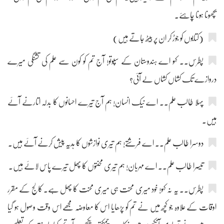
بچھونا ہونا چاہئے۔
(کتابوں کو جوڑ کر ان پر بیٹھ جاتے ہیں)
پطرس۔۔ کہو اے ہندوستان کے سپوتو! آج تم کو کون سے علم کی تشنگی میرے
دروازے تک کشاں کشاں لے آئی؟
پہلا طالب علم۔۔ اے نیک انسان! ہم آج تیرے احسانوں کا بدلہ اتارنے آئے
ہیں۔
دوسرا طالب علم۔۔ اے فرشتے! ہم تیری نوازشوں کا ہدیہ پیش کرنے آئے ہیں۔
تیسرا طالب علم۔۔ اے مہربان! ہم تیری محنتوں کا پھل تیرے پاس لائے ہیں۔
پطرس۔۔ یہ نہ کہو! خود میری محنت ہی میری محنت کا پھل ہے۔ کالج کے مقرر
اوقات کے علاوہ جو کچھ میں نے تم کو پڑھایا اس کا معاوضہ مجھے اس وقت وصول ہو گیا