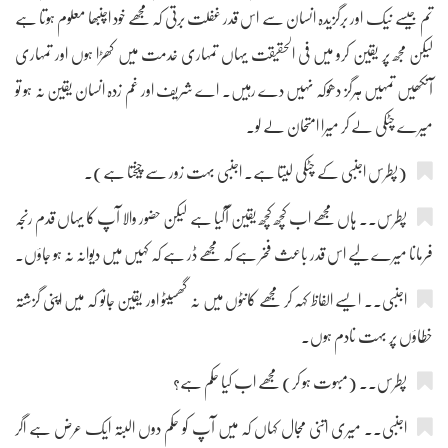
تم جیسے نیک اور برگزیدہ انسان سے اس قدر غفلت برتی کہ مجھے خود اچنبھا معلوم ہوتا ہے
لیکن مجھ پر یقین کرو میں فی الحقیقت یہاں تمہاری خدمت میں کھڑا ہوں اور تمہاری
آنکھیں تمہیں ہرگز دھوکہ نہیں دے رہیں۔ اے شریف اور غم زدہ انسان یقین نہ ہو تو
میرے چٹکی لے کر میرا امتحان لے لو۔
(پطرس اجنبی کے چٹکی لیتا ہے۔ اجنبی بہت زور سے چیختا ہے)۔
پطرس۔۔ ہاں مجھے اب کچھ کچھ یقین آگیا ہے لیکن حضور والا آپ کا یہاں قدم رنجہ
فرمانا میرے لیے اس قدر باعث فخر ہے کہ مجھے ڈر ہے کہ کہیں میں دیوانہ نہ ہو جاؤں۔
اجنبی۔۔ ایسے الفاظ کہہ کر مجھے کانٹوں میں نہ گھسیٹو اور یقین جانو کہ میں اپنی گزشتہ
خطاؤں پر بہت نادم ہوں۔
پطرس۔۔ (مبہوت ہو کر) مجھے اب کیا حکم ہے؟
اجنبی۔۔ میری اتنی مجال کہاں کہ میں آپ کو حکم دوں البتہ ایک عرض ہے اگر