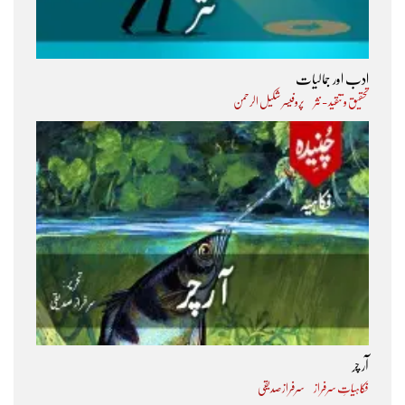
ادب اور جمالیات
تحقیق و تنقید - نثر
پروفیسر شکیل الرحمن
آر چر
فکاہیاتِ سرفراز
سرفراز صدیقی