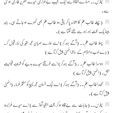
پطرس۔۔ تمہارے الفاظ سے ایک عجیب بےقراری میرے جسم پر طاری ہو گئی
ہے۔
(پہلے طالب علم کا اشارہ پا کر باقی دو طالب علم بھی کھڑے ہو جاتے ہی۔ باہر
بینڈ یک لخت زور زور سے بجنے لگتا ہے)۔
پہلا طالب علم۔۔ (آگے بڑھ کر) اسے ہمارے مہربان مجھ حقیر کی نذر قبول کر۔
(بڑے ادب و احترام کے ساتھ اٹھنی پیش کرتا ہے)
دوسرا طالب علم۔ ۔ (آگے بڑھ کر) اسے فرشتے میرے ہدیے کو شرف قبولیت
بخش۔ (اٹھنی پیش کرتا ہے)
تیسرا طالب علم۔۔ (آگے بڑھ کر) اے نیک انسان مجھ ناچیز کو مفتخر فرما۔ (اٹھنی
پیش کرتا ہے)۔
پطرس۔۔ (جذبات سے بےقابو ہو کر رقت انگیز آواز سے) اے میرے فرزندو!