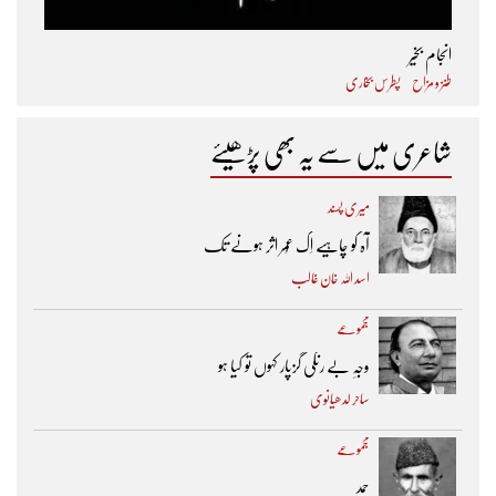
انجام بخیر
طنز و مزاح
پطرس بخاری
شاعری میں سے یہ بھی پڑھیئے
میری پسند
آہ کو چاہیے اِک عُمر اثر ہونے تک ​
اسد اللہ خان غالب
مجموعے
وجہِ بے رنگی گزپار کہوں تو کیا ہو
ساحر لدھیانوی
مجموعے
حمد