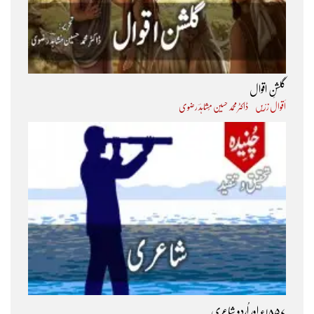
گلشنِ اقوال
اَقوال زرّیں
ڈاکٹر محمد حسین مُشاہدؔ رضوی
۱۸۵۷ء اور اُردو شاعری