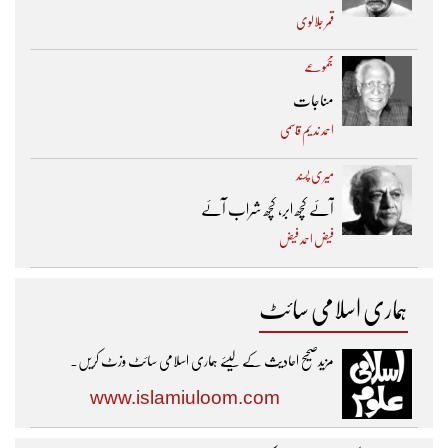
قمر جلالوی
مجموعے
مناجات
احمد ندیم قاسمی
میری پسند
آئے کچھ ابر، کچھ شراب آئے
فیض احمد فیض
ہماری اسلامی سائٹ
مزیدصحیح احادیث کے لیئے ہماری اسلامی سائٹ وزٹ کریں۔
www.islamiuloom.com