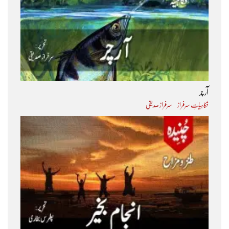
آر چر
فکاہیاتِ سرفراز
سرفراز صدیقی