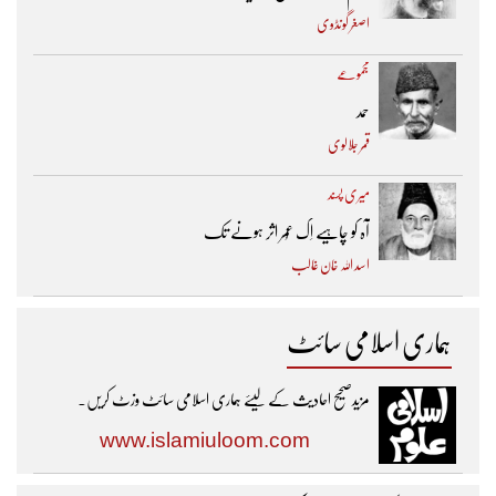
اصغر گونڈوی
مجموعے
حمد
قمر جلالوی
میری پسند
آہ کو چاہیے اِک عُمر اثر ہونے تک ​
اسد اللہ خان غالب
ہماری اسلامی سائٹ
مزیدصحیح احادیث کے لیئے ہماری اسلامی سائٹ وزٹ کریں۔
www.islamiuloom.com