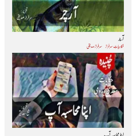
آر چر
فکاہیاتِ سرفراز
سرفراز صدیقی
اپنا محاسبہ آپ