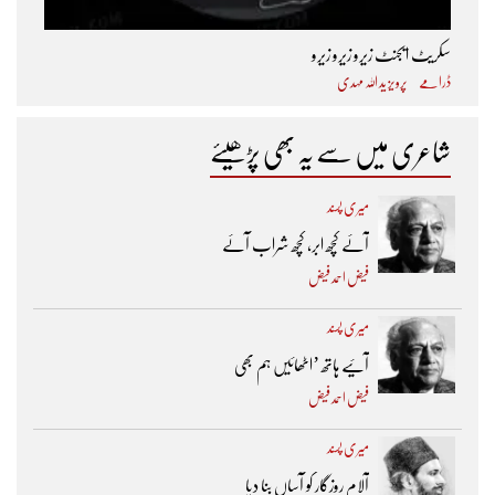
سکریٹ ایجنٹ زیرو زیرو زیرو
ڈرامے
پرویز ید اللہ مہدی
شاعری میں سے یہ بھی پڑھیئے
میری پسند
آئے کچھ ابر، کچھ شراب آئے
فیض احمد فیض
میری پسند
آئیے ہاتھ ’اٹھائیں ہم بھی
فیض احمد فیض
میری پسند
آلام روزگار کو آساں بنا دیا