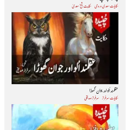
حکایات سعدی و رومی
حکایت شیخ سعدیؒ
عقلمند اُلّو اور جوان گھوڑا
حکایات سرفراز
سرفراز صدیقی