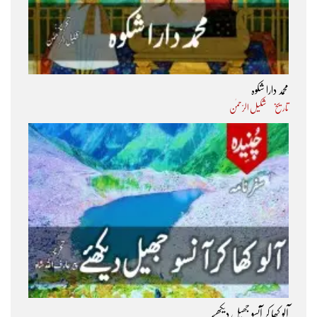
محمد دارا شکوہ
تاریخ
شکیل الرّحمٰن
آلو کھا کر آنسو جھیل دیکھیے