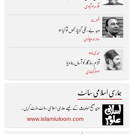
جگر مراد آبادی
مجموعے
وجہِ بے رنگی گزپار کہوں تو کیا ہو
ساحر لدھیانوی
میری پسند
آلام روزگار کو آساں بنا دیا
اصغر گونڈوی
ہماری اسلامی سائٹ
مزیدصحیح احادیث کے لیئے ہماری اسلامی سائٹ وزٹ کریں۔
www.islamiuloom.com