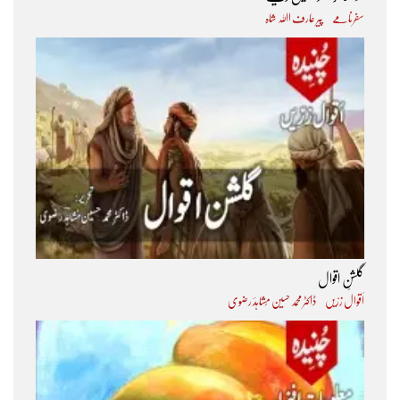
سفرنامے
پیر عارف اﷲ شاہ
گلشنِ اقوال
اَقوال زرّیں
ڈاکٹر محمد حسین مُشاہدؔ رضوی