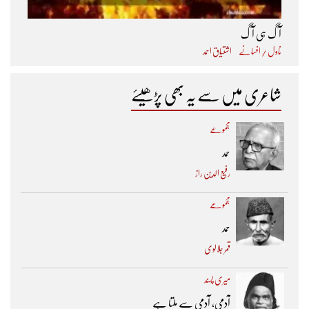
آگ ہی آگ
ناول / افسانے
اشتیاق احمد
شاعری میں سے یہ بھی پڑھیئے
مجموعے
حمد
رفیع الدین راز
مجموعے
حمد
قمر جلالوی
میری پسند
آدمی، آدمی سے ملتا ہے