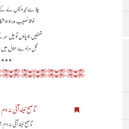
چلا ہے تیر و کماں لے کے 
خوشا نصیب وہ جو جو شک
تھکیں جو پاؤں تو چل سر ک
گُلِ مراد ہے منزل میں 
٭٭٭
تا صبح نیند آئی نہ دم