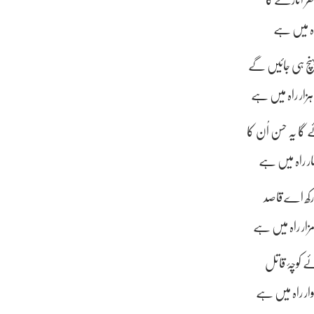
سفر اتارے گا
راہ میں ہے
نچ ہی جائیں گے
ار راہ میں ہے
ا یہ حسن اُن کا
ار راہ میں ہے
 رکھ اے قاصد
ار راہ میں ہے
ئے کوچۂ قاتل
ر راہ میں ہے