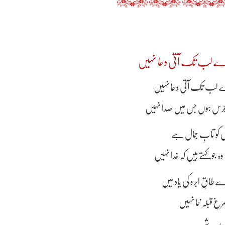
رے لب تک آتی دعا نہیں
ے لب تک آتی دعا نہیں
 جرس ہوں جس میں صدا نہیں
سی کو تابِ جمال ہے
جو کہتے ہیں کہ خدا نہیں
طاقِ ابرو کی یاد میں
رغِ قبلہ نما نہیں