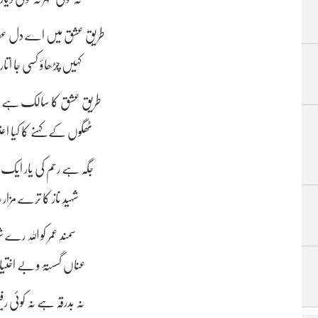
نہ کوئی شہر نہ کوئی دی
طریقِ عشق میں اے دل ع
کہیں چڑھاؤ کسی جا اتا
طریقِ عشق کا سالک ہے و
ٹھگوں کے کہنے کا کیا اعت
جگہ ہے رحم کی یار ایک ٹ
شہیدِ ناز کا ترے مزار
سمندِ عمر کو اللہ رے
عناں گسستۂ و بے اختیا
نہ بدرقہ ہے نہ کوئی رف