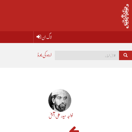
لاگ اِن
اردو کی بورڈ
خواجہ حیدر علی آتشؔ