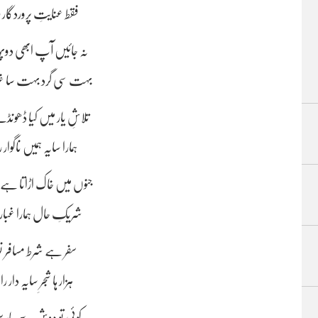
فقط عنایتِ پروردگار
نہ جائیں آپ ابھی دوپہ
بہت سی گرد بہت سا غب
تلاشِ یار میں کیا ڈھونڈ
ہمارا سایہ ہمیں ناگوا
جنوں میں خاک اڑاتا ہے 
شریکِ حال ہمارا غبار
سفر ہے شرط مسافر ن
ہزار ہا شجرِ سایہ دار