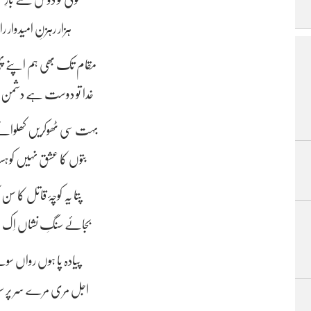
کوئی تو دوش سے بارِ 
ہزار رہزنِ امیدوار 
مقام تک بھی ہم اپنے پہ
خدا تو دوست ہے دشمن ہز
بہت سی ٹھوکریں کھلوائے گ
بتوں کا عشق نہیں کوہس
پتا یہ کوچۂ قاتل کا سن
بجائے سنگِ نشاں اِک مز
پیادہ پا ہوں رواں سو
اجل مری مرے سر پر سوا