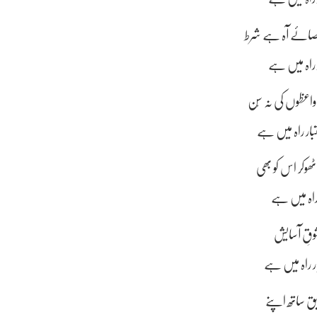
ار راہ میں ہے
صائے آہ ہے شرط
ر راہ میں ہے
اعظوں کی نہ سُن
بار راہ میں ہے
ھوکر اس کو بھی
 راہ میں ہے
 شوقِ آسایش
ر راہ میں ہے
یق ساتھ اپنے