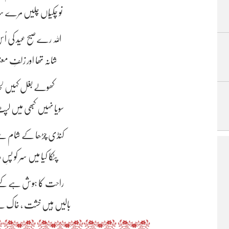
تا صبح نیند آئی نہ دم 
نو چکیّاں چلیں مرے سر
اللہ رے صبح عید کی اُ
شانہ تھا اور زلفِ معن
کھولے بغل کہیں لحدِ 
سویا نہیں کبھی میں لپ
کنڈی چڑھا کے شام سے و
پٹکا کیا میں سر کو پسِ
راحت کا ہوش ہے کسے آ
بالیں ہیں خشت ، خاک ہے