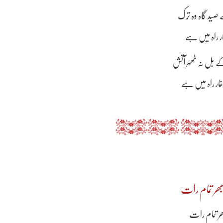
صید گاہ وہ تُرک
ار راہ میں ہے
ے بل نہ ٹھہر آتش
خار راہ میں ہے
 بھر تمام رات