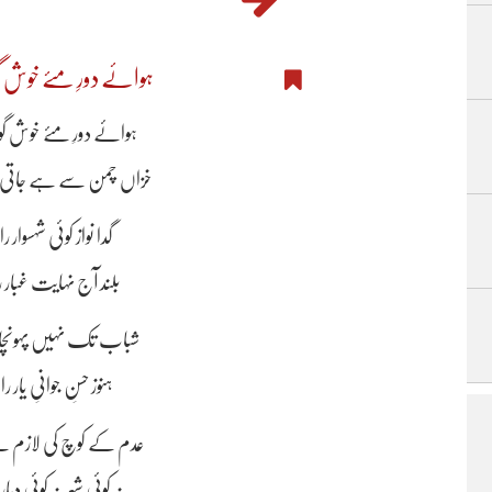
ہوائے دورِ مئے خوش گ
ہوائے دورِ مئے خوش گو
خزاں چمن سے ہے جاتی ب
گدا نواز کوئی شہسوار
بلند آج نہایت غبار 
شباب تک نہیں پہونچا ہ
ہنوز حسنِ جوانیِ یار
عدم کے کوچ کی لازم ہے