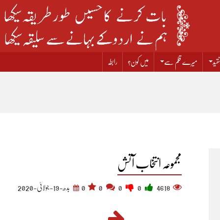
قید
میرے قلم سے
میں کون؟
رابطہ
مجموعہ انتخاب آتش
4618
0
0
0
0
بدھ-19-جولائی-2020