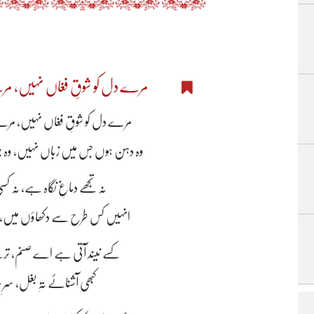
مرے دل کو شوقِ فغاں نہیں، م
مرے دل کو شوقِ فغاں نہیں، مر
وہ دہن ہوں جس میں زباں نہیں، وہ
نہ تجھے دماغِ نگاہ ہے، نہ ک
انہیں کس طرح سے دکھاؤں میں، وہ 
کسے نیند آتی ہے اے صنم، ترے 
کبھی آشنائے تہِ بغل، سرِ م