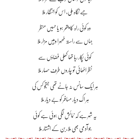
جسے نگاہ ملی، اس کو انتظار ملا
وہ کوئی راہ کا پتھر ہو یا حسیں منظر
جہاں سے راستہ ٹھہرا وہیں مزار ملا
کوئی پکار رہا تھا کھلی فضاؤں سے
نظر اٹھائی تو چاروں طرف حصار ملا
ہر ایک سانس نہ جانے تھی جستجو کس کی
ہر اک دیار مسافر کو بے دیار ملا
یہ شہر ہے کہ نمائش لگی ہوئی ہے کوئی
جو آدمی بھی ملا، بن کے اشتہار ملا