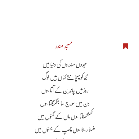
مسجد مندر
سجدوں مندروں کی دنیا میں
مجھ کو پہچانتے کہاں ہیں لوگ
روز میں چاند بن کے آتا ہوں
دن میں سورج سا جگمگاتا ہوں
کھنکھناتا ہوں ماں کے گہنوں میں
ہنستا رہتا ہوں چھپ کے بہنوں میں