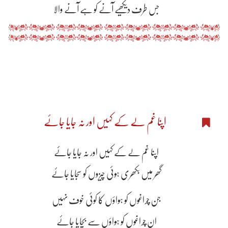
جس طرف دیکھیے آنے کو ہے آنے والا
اپنا غم لے کے کہیں اور نہ جایا جائے
اپنا غم لے کے کہیں اور نہ جایا جائے
گھر میں بکھری ہوئی چیزوں کو سجایا جائے
جن چراغوں کو ہواؤں کا کوئی خوف نہیں
ان چراغوں کو ہواؤں سے بچایا جائے