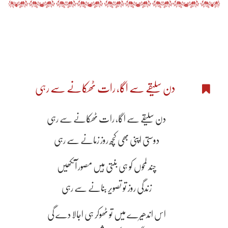
دن سلیقے سے اگا، رات ٹھکانے سے رہی
دن سلیقے سے اگا، رات ٹھکانے سے رہی
دوستی اپنی بھی کچھ روز زمانے سے رہی
چند لمحوں کو ہی بنتی ہیں مصور آنکھیں
زندگی روز تو تصویر بنانے سے رہی
اس اندھیرے میں تو ٹھوکر ہی اجالا دے گی