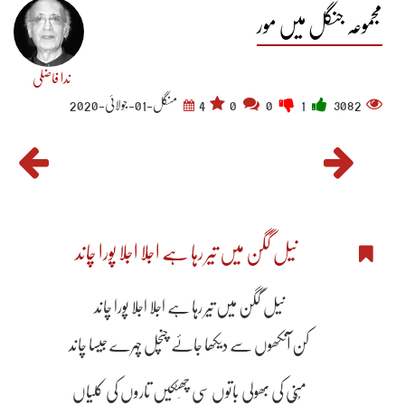
مجموعہ جنگل میں مور
ندا فاضلی
3082
1
0
0
4
منگل-01-جولائی-2020
نیل گگن میں تیر رہا ہے اجلا اجلا پورا چاند
نیل گگن میں تیر رہا ہے اجلا اجلا پورا چاند
کن آنکھوں سے دیکھا جاۓ چنچل چہرے جیسا چاند
مُنّی کی بھولی باتوں سی چھِٹکیں تاروں کی کلیاں