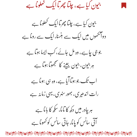
جیون کیا ہے، چلتا پھرتا ایک کھلونا ہے
جیون کیا ہے، چلتا پھرتا ایک کھلونا ہے
دو آنکھوں میں ایک سے ہنسنا، ایک سے رونا ہے
جو جی چاہے، وہ مل جائے، کب ایسا ہوتا ہے
ہر جیون، جیون جینے کا سمجھوتا ہوتا ہے
اب تک جو ہوتا آیا ہے، وہ ہی ہونا ہے
رات اندھیری، بھور سنہری، یہی زمانہ ہے
ہر چادر میں دکھ کا تانا، سکھ کا بانا ہے
آتی سانس کو پانا، جاتی سانس کو کھونا ہے