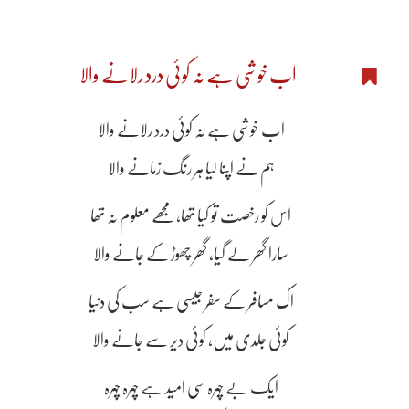
اب خوشی ہے نہ کوئی درد رلانے والا
اب خوشی ہے نہ کوئی درد رلانے والا
ہم نے اپنا لیا ہر رنگ زمانے والا
اس کو رخصت تو کیا تھا، مجھے معلوم نہ تھا
سارا گھر لے گیا، گھر چھوڑ کے جانے والا
اک مسافر کے سفر جیسی ہے سب کی دنیا
کوئی جلدی میں، کوئی دیر سے جانے والا
ایک بے چہرہ سی امید ہے چہرہ چہرہ