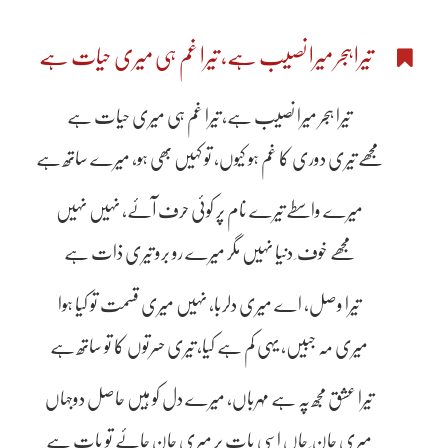
تیرا ہجر میرا نصیب ہے، تیرا غم ہی میری حیات ہے
تیرا ہجر میرا نصیب ہے، تیرا غم ہی میری حیات ہے
مجھے تیری دوری کا غم ہو کیوں، تو کہیں بھی ہو، میرے ساتھ ہے
میرے واسطے تیرے نام پر کوئی حرف آئے، نہیں نہیں
مجھے خوف ِ دنیا نہیں مگر میرے رو برو تیری ذات ہے
تیرا وصل، اے میری دلربا، نہیں میری قسمت تو کیا ہوا
میری مہ جبیں، یہی کم ہے کیا، تیری حسرتوں کا تو ساتھ ہے
تیرا عشق مجھ پہ ہے مہرباں، میرے دل کو ہیں حاصل دوجہاں
میری جان ِ جاں اسی بات پر میری جان جائے تو بات ہے