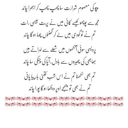
پپّو کی معصوم شرارت سا چھپ چھپ کر ابھرا چاند
مجھ سے پوچھو کیسے کاٹی میں نے پربت جیسی رات
تم نے تو گودی میں لے کر گھنٹوں چوما ہوگا چاند
پردیسی سونی آنکھوں میں شعلے سے لہراتے ہیں
بھابھی کی چھیڑوں سے بادل، آپا کی چُٹکی سا چاند
تم بھی لکھنا تم نے اس شب کتنی بار پیا پانی
تم نے بھی تو چھجّے اوپر دیکھا ہوگا پورا چاند