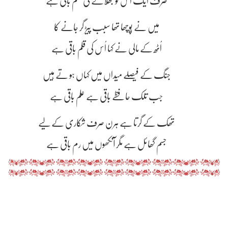
صرف ایک اس کو بھُلانے کی قسم باقی ہے
میں نے پُوچھا تھا سبب پیڑ گر جانے کا
اُٹھ کے مالی نے کہا اُس کی قلم باقی ہے
جنگ کے فیصلے میداں میں کہاں ہو تے ہیں
جب تلک حافِظے باقی ہے علم باقی ہے
تھک کے گرتا ہے ہرن صرف شکاری کے لیے
جسم گھائل ہے مگر آنکھوں میں رم باقی ہے