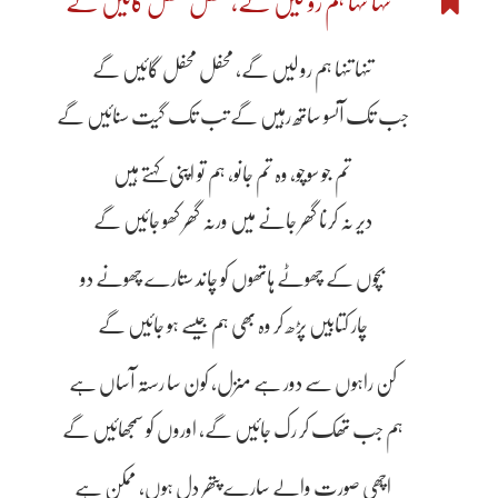
تنہا تنہا ہم رو لیں گے، محفل محفل گائیں گے
تنہا تنہا ہم رو لیں گے، محفل محفل گائیں گے
جب تک آنسو ساتھ رہیں گے تب تک گیت سنائیں گے
تم جو سوچو، وہ تم جانو، ہم تو اپنی کہتے ہیں
دیر نہ کرنا گھر جانے میں ورنہ گھر کھو جائیں گے
بچوں کے چھوٹے ہاتھوں کو چاند ستارے چھونے دو
چار کتابیں پڑھ کر وہ بھی ہم جیسے ہو جائیں گے
کن راہوں سے دور ہے منزل، کون سا رستہ آساں ہے
ہم جب تھک کر رک جائیں گے، اوروں کو سمجھائیں گے
اچھی صورت والے سارے پتھر دل ہوں، ممکن ہے