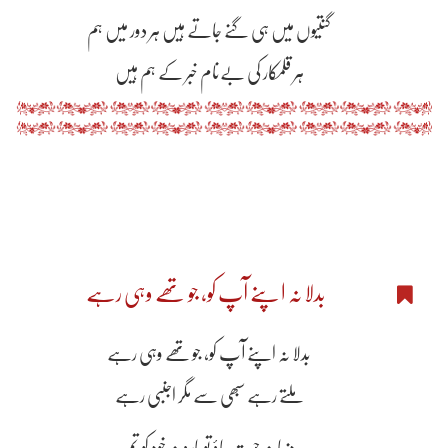
گنتیوں میں ہی گنے جاتے ہیں ہر دور میں ہم
ہر قلمکار کی بےنام خبر کے ہم ہیں
بدلا نہ اپنے آپ کو، جو تھے وہی رہے
بدلا نہ اپنے آپ کو، جو تھے وہی رہے
ملتے رہے سبھی سے مگر اجنبی رہے