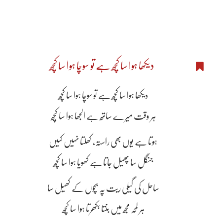
دیکھا ہوا سا کچھ ہے تو سوچا ہوا سا کچھ
دیکھا ہوا سا کچھ ہے تو سوچا ہوا سا کچھ
ہر وقت میرے ساتھ ہے الجھا ہوا سا کچھ
ہوتا ہے یوں بھی راستہ، کھلتا نہیں کہیں
جنگل سا پھیل جاتا ہے کھویا ہوا سا کچھ
ساحل کی گیلی ریت پہ بچوں کے کھیل سا
ہر لمحہ مجھ میں بنتا بکھرتا ہوا سا کچھ