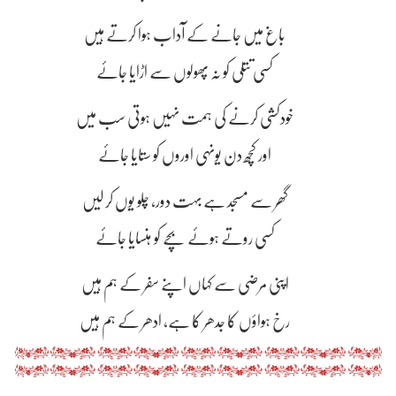
باغ میں جانے کے آداب ہوا کرتے ہیں
کسی تتلی کو نہ پھولوں سے اڑایا جائے
خودکشی کرنے کی ہمت نہیں ہوتی سب میں
اور کچھ دن یونہی اوروں کو ستایا جائے
گھر سے مسجد ہے بہت دور، چلو یوں کر لیں
کسی روتے ہوئے بچے کو ہنسایا جائے
اپنی مرضی سے کہاں اپنے سفر کے ہم ہیں
رخ ہواؤں کا جدھر کا ہے، ادھر کے ہم ہیں