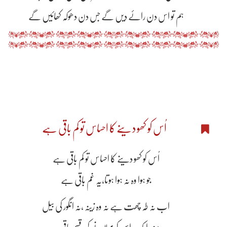
ہم تو اس دن رائے دیں گے جس دن دھوکہ کھائیں گے
اُس کو کھو دینے کا احساس تو کم باقی ہے
اُس کو کھو دینے کا احساس تو کم باقی ہے
جو ہوا وہ نہ ہوا ہوتا،یہ غم باقی ہے
اب نہ طہ چھت ہے نہ وہ زینہ ،نہ انگور کی بَیل