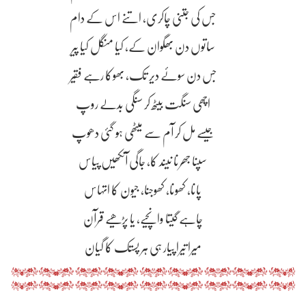
جس کی جتنی چاکری، اتنے اس کے دام
ساتوں دن بھگوان کے، کیا منگل کیا پیر
جس دن سوئے دیر تک، بھوکا رہے فقیر
اچھی سنگت بیٹھ کر سنگی بدلے روپ
جیسے مل کر آم سے میٹھی ہو گئی دھوپ
سپنا جھرنا نیند کا، جاگی آنکھیں پیاس
پانا، کھونا، کھوجنا، جیون کا اتہاس
چاہے گیتا وانچیے، یا پڑھیے قرآن
میرا تیرا پیار ہی ہر پستک کا گیان