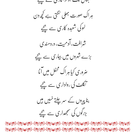
ہر اک صورت بھلی لگتی ہے کچھ دن
لہو کی شعبدہ کاری سے بچیے
شرافت، آدمیت، دردمندی
بڑے شہروں میں بیماری سے بچیے
ضروری کیا ہر اک محفل میں آنا
تکلف کی رواداری سے بچیے
بنا پیروں کے سر چلتے نہیں ہیں
بزرگوں کی سمجھداری سے بچیے