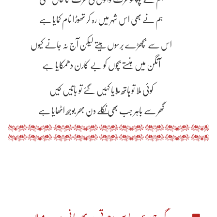
ہم نے بھی اس شہر میں رہ کر تھوڑا نام کمایا ہے
اس سے بچھڑے برسوں بیتے لیکن آج نہ جانے کیوں
آنگن میں ہنستے بچوں کو بے کارن دھمکایا ہے
کوئی ملا تو ہاتھ ملایا کہیں گئے تو باتیں کیں
گھر سے باہر جب بھی نکلے دن بھر بوجھ اٹھایا ہے