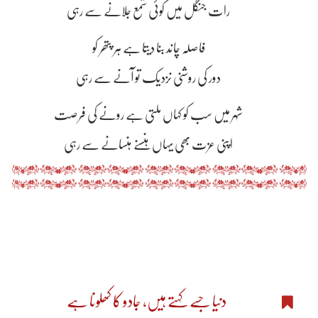
رات جنگل میں کوئی شمع جلانے سے رہی
فاصلہ چاند بنا دیتا ہے ہر پتھر کو
دور کی روشنی نزدیک تو آنے سے رہی
شہر میں سب کو کہاں ملتی ہے رونے کی فرصت
اپنی عزت بھی یہاں ہنسنے ہنسانے سے رہی
دنیا جسے کہتے ہیں، جادو کا کھلونا ہے