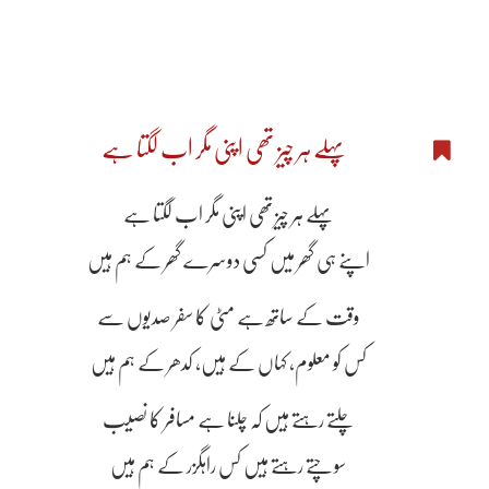
پہلے ہر چیز تھی اپنی مگر اب لگتا ہے
پہلے ہر چیز تھی اپنی مگر اب لگتا ہے
اپنے ہی گھر میں کسی دوسرے گھر کے ہم ہیں
وقت کے ساتھ ہے مٹی کا سفر صدیوں سے
کس کو معلوم، کہاں کے ہیں، کدھر کے ہم ہیں
چلتے رہتے ہیں کہ چلنا ہے مسافر کا نصیب
سوچتے رہتے ہیں کس راہگزر کے ہم ہیں