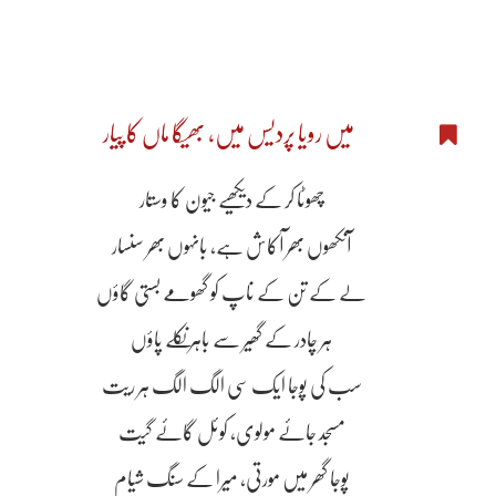
میں رویا پردیس میں، بھیگا ماں کا پیار
چھوٹا کر کے دیکھیے جیون کا وستار
آنکھوں بھر آکاش ہے، بانہوں بھر سنسار
لے کے تن کے ناپ کو گھومے بستی گاؤں
ہر چادر کے گھیر سے باہر نکلے پاؤں
سب کی پوجا ایک سی الگ الگ ہر ریت
مسجد جائے مولوی، کوئل گائے گیت
پوجا گھر میں مورتی، میرا کے سنگ شیام