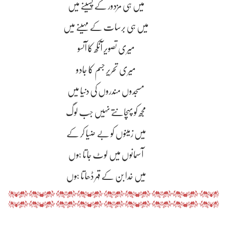
میں ہی مزدور کے پسینے میں
میں ہی برسات کے مہینے میں
میری تصویر آنکھ کا آنسو
میری تحریر جسم کا جادو
مسجدوں مندروں کی دنیا میں
مجھ کو پہچانتے نہیں جب لوگ
میں زمینوں کو بے ضیا کر کے
آسمانوں میں لوٹ جاتا ہوں
میں خدا بن کے قہر ڈھاتا ہوں