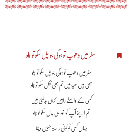
سفر میں دھوپ تو ہوگی جو چل سکو تو چلو
سفر میں دھوپ تو ہوگی جو چل سکو تو چلو
سبھی ہیں بھیڑ میں تم بھی نکل سکو تو چلو
کسی کے واسطے راہیں کہاں بدلتی ہیں
تم اپنے آپ کو خود ہی بدل سکو تو چلو
یہاں کسی کو کوئی راستہ نہیں دیتا