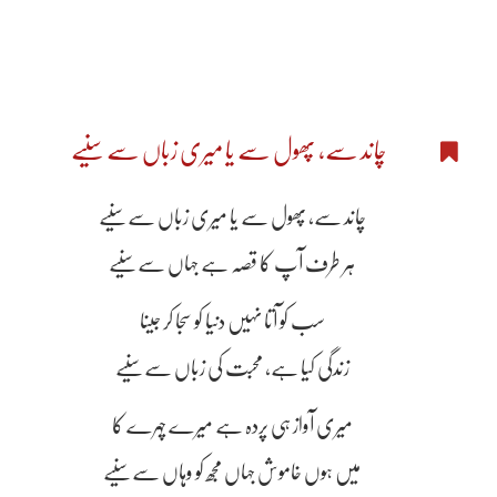
چاند سے، پھول سے یا میری زباں سے سنیے
چاند سے، پھول سے یا میری زباں سے سنیے
ہر طرف آپ کا قصہ ہے جہاں سے سنیے
سب کو آتا نہیں دنیا کو سجا کر جینا
زندگی کیا ہے، محبت کی زباں سے سنیے
میری آواز ہی پردہ ہے میرے چہرے کا
میں ہوں خاموش جہاں مجھ کو وہاں سے سنیے