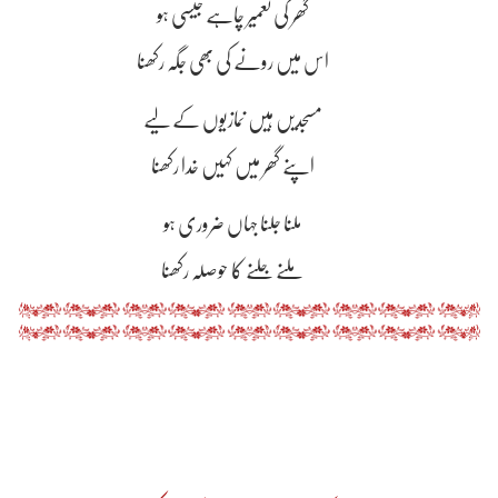
گھر کی تعمیر چاہے جیسی ہو
اس میں رونے کی بھی جگہ رکھنا
مسجدیں ہیں نمازیوں کے لیے
اپنے گھر میں کہیں خدا رکھنا
ملنا جلنا جہاں ضروری ہو
ملنے جلنے کا حوصلہ رکھنا