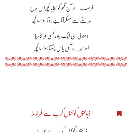
فرصت نے آج گھر کو سجایا کچھ اس طرح
ہر شے سے مسکراتا ہے روتا ہوا سا کچھ
دھندلی سی ایک یاد، کسی قبر کا دیا
اور میرے آس پاس چمکتا ہوا سا کچھ
ذہانتوں کو کہاں کرب سے فرار ملا
ذہانتوں کو کہاں کرب سے فرار ملا