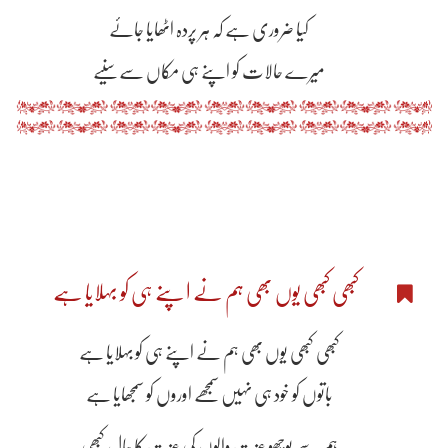
کیا ضروری ہے کہ ہر پردہ اٹھایا جائے
میرے حالات کو اپنے ہی مکاں سے سنیے
کبھی کبھی یوں بھی ہم نے اپنے ہی کو بہلایا ہے
کبھی کبھی یوں بھی ہم نے اپنے ہی کو بہلایا ہے
باتوں کو خود ہی نہیں سمجھے اوروں کو سمجھایا ہے
ہم سے پوچھو عزت والوں کی عزت کا حال کبھی