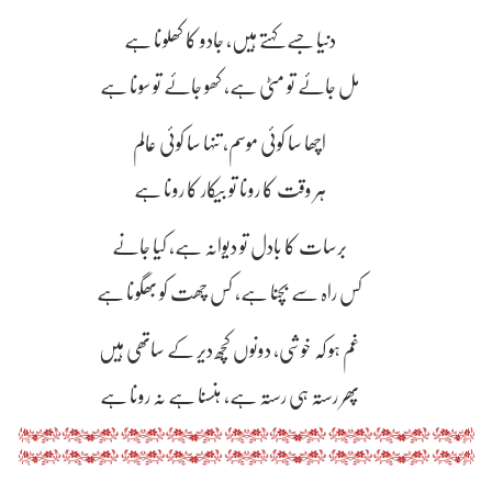
دنیا جسے کہتے ہیں، جادو کا کھلونا ہے
مل جائے تو مٹی ہے، کھو جائے تو سونا ہے
اچھا سا کوئی موسم، تنہا سا کوئی عالم
ہر وقت کا رونا تو بیکار کا رونا ہے
برسات کا بادل تو دیوانہ ہے، کیا جانے
کس راہ سے بچنا ہے، کس چھت کو بھگونا ہے
غم ہو کہ خوشی، دونوں کچھ دیر کے ساتھی ہیں
پھر رستہ ہی رستہ ہے، ہنسنا ہے نہ رونا ہے