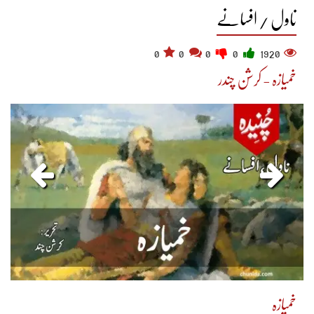
ناول / افسانے
0
0
0
0
1920
خمیازہ - کرشن چندر
خمیازہ