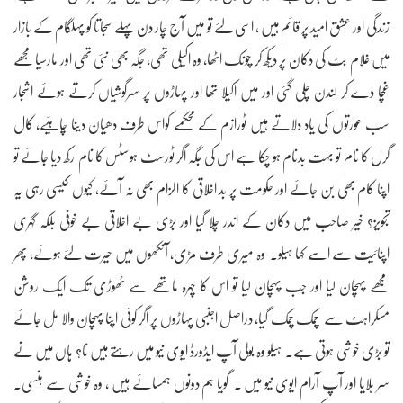
زندگی اور عشق امید پر قائم ہیں ، اسی لئے تو میں آج چار دن پہلے سجاتا کو پہلگام کے بازار
میں غلام بٹ کی دکان پر دیکھ کر چونک اٹھا، وہ اکیلی تھی، جگہ بھی نئی تھی اور مارسیا مجھے
غچا دے کر لندن چلی گئی اور میں اکیلا تھا اور پہاڑوں پر سرگوشیاں کرتے ہوئے اشجار
سب عورتوں کی یاد دلاتے ہیں ٹورازم کے محکمے کواس طرف دھیان دینا چاہئیے، کال
گرل کا نام تو بہت بدنام ہو چکا ہے اس کی جگہ اگر ٹورسٹ ہوسٹس کا نام رکھ دیا جائے تو
اپنا کام بھی بن جائے اور حکومت پر بد اخلاقی کا الزام بھی نہ آئے، کیوں کیسی رہی یہ
تجویز؟ خیر صاحب میں دکان کے اندر چلا گیا اور بڑی بے اخلاقی بے خوفی بلکہ گہری
اپنائیت سے اسے کہا ہیلو۔ وہ میری طرف مڑی، آنکھوں میں حیرت لئے ہوئے، پھر
مجھے پہچان لیا اور جب پہچان لیا تو اس کا چہرہ ماتھے سے ٹھوڑی تک ایک روشن
مسکراہٹ سے چمک چمک گیا، دراصل اجنبی پہاڑوں پر اگر کوئی اپنا پہچان والا مل جائے
تو بڑی خوشی ہوتی ہے۔ ہیلو وہ بولی آپ ایڈورڈ ایوی نیو میں رہتے ہیں نا؟ ہاں میں نے
سر ہلایا اور آپ آرام ایوی نیو میں ۔ گویا ہم دونوں ہمسائے ہیں ، وہ خوشی سے ہنسی۔