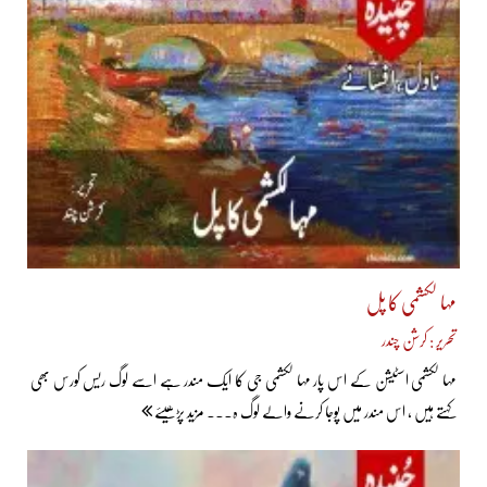
مہا لکشمی کا پل
تحریر : کرشن چندر
مہا لکشمی اسٹیشن کے اس پار مہا لکشمی جی کا ایک مندر ہے اسے لوگ ریس کورس بھی
کہتے ہیں ، اس مندر میں پوجا کرنے والے لوگ ہ... مزید پڑھیئے