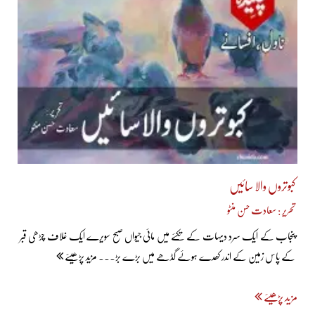
کبوتروں والا سائیں
تحریر : سعادت حسن منٹو
پنجاب کے ایک سرد دیہات کے تکئے میں مائی جیواں صبح سویرے ایک غلاف چڑھی قبر
کے پاس زمین کے اندر کھدے ہوئے گڈھے میں بڑے بڑ... مزید پڑھیئے
مزید پڑھیئے