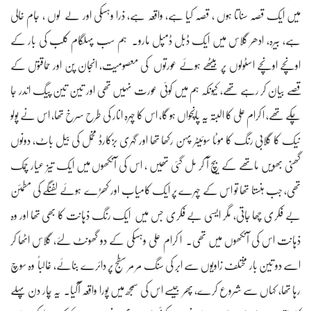
میں ایک قصہ سناتا ہوں ، قصہ کیا ہے، واقعہ ہے، ذرا وہسکی اور لے لوں ، جام خالی
ہے، بیرہ، ادھر گلاس میں ایک ڈبل ڈمپل مارو۔ ہم سب پہلگام کلب کی بار کے
اونچے اونچے اسٹولوں پر بیٹھے ہوئے عورتوں کی معصومیت، انجان پن اور حماقتوں کے
قصے بیان کر رہے تھے، کیونکہ ہم میں کوئی عورت نہیں تھی اور تین تین پیگ اندر جا
چکے تھے، ا کرام علی کا البتہ یہ پانچواں ہو گا، اس کا چہرہ انار کی طرح سرخ تھا، اس نے پولو
نیک کا گلابی رنگ کا موٹا سوئیٹر پہن رکھا تھا اور گہری بزکارڈ مخمل کی بیل باٹ، دونوں
گھنی بھویں ماتھے کے بیچ آ کر مل گئی تھیں ، اس کی آنکھوں میں ایک تیز عیار چمک
تھی، جب ہنستا تھا تو اس کے چہرے پر ایک کامیاب اور کھڑے ہوئے لفنگے کی مطمئن
بے فکری چھا جاتی، مگر ایسی بے فکری جس میں ایک رنگ ذہانت کا بھی تھا اور وہ
ذہانت اس کی آنکھوں میں تھی۔ ا کرام علی وہسکی کے دو گھونٹ لئے، گلاس اٹھا کر
اسے دو تین بار مختلف زاویوں سے ابر کی سنگ مر مر سطج پر دائرے بنائے، غالباً وہ سوچ
رہا تھا، کہاں سے شروع کرے، پھر جیسے اس کی سمجھ میں پورا واقعہ آگیا۔ یہ چار دن پہلے