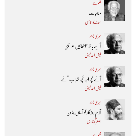
مجموعے
مناجات
احمد ندیم قاسمی
میری پسند
آئیے ہاتھ ’اٹھائیں ہم بھی
فیض احمد فیض
میری پسند
آئے کچھ ابر، کچھ شراب آئے
فیض احمد فیض
میری پسند
آلام روزگار کو آساں بنا دیا
اصغر گونڈوی
مجموعے