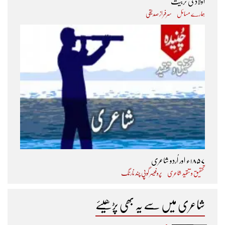
اولاد کی تربیت
ہمارے مسائل
سرفراز صدیقی
۱۸۵۷ء اور اُردو شاعری
تحقیق و تنقید شاعری
پروفیسر گوپی چند نارنگ
شاعری میں سے یہ بھی پڑھیئے