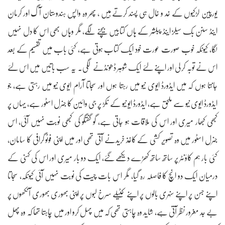
یورپین لڑکیوں کے خد و خال ہی پسند کرتے ہیں ، پھر وہ واپس ہندوستان آگ اور کرمان
اینڈ سنن بک سیلز اینڈ پبلشر کے ہاں کتابیں بیچنے لگے، مگر وہاں بھی اس کا دل نہیں
لگا، کیونکہ خوب صورت عورت خود ایک کتاب ہوتی ہے، کئی باب میں تقسیم کے بعد
اس نے توبہ کر لی اور اپنے لئے ایک شوہر ڈھونڈنے لگی۔ یہ سب باتیں میں اس لئے
جانتا ہوں کہ میں ایڈورڈ ایوی نیو میں رہتا ہوں اور سجاتا آرام ایوی نیو میں رہتی ہے، جو
ایڈورڈ ایوی نیو سے ملحق ہے، ایڈورڈ ایو نیو کے نکڑ پر جی وائین کا جنرل اسٹور ہے، یہاں پر
کبھی کبھار میری اور اس کی ملاقات ہو جاتی ہے، گو گفتگو کی کبھی نوبت نہیں آئی، اس
جنرل اسٹور میں وہ تصویر کشی کے کاغذ خریدنے آتی تھی اور میں اپنی فوٹو گرافی کا سامان،
کئی بار ہم کاؤنٹر پر ساتھ ساتھ کھڑے دیکھے گئے، ایک دو بار میری اور اس کی کہنی کے
درمیان ایک دو انچ کا فاصلہ رہ گیا، مگر اس بات چیت کی نوبت نہیں آئی کیونکہ، سجاتا
اپنے جسن پر اپنے سنہری بالوں پر اپنے کٹیلے سرخ لبوں پر اپنی بھوری بھوری آنکھوں پر
بے جد مغرور نظر آتی ہے، شاید وہ چاہتی تھی کہ میں پہل کرو اور میں چاہتا تھا کہ وہ پھل