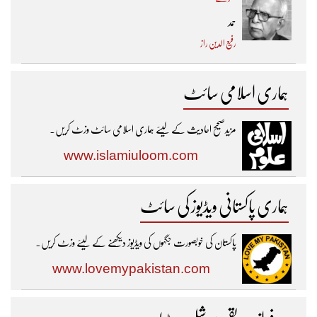
حمد
رفیع الدین راز
ہماری اسلامی سائٹ
مزیدصحیح احادیث کے لیئے ہماری اسلامی سائٹ وزٹ کریں۔
www.islamiuloom.com
ہماری پاکستانی ویڈیوز کی سائٹ
پاکستان کی خوبصورت جگہوں کی ویڈیوز دیکھنے کے لیئے وزٹ کریں۔
www.lovemypakistan.com