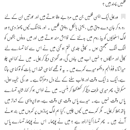
فلمیں پسند ہیں ؟
‫‫وہ بولی ایک ایسی فلمیں جن میں مرد بے وفا ہوتے ہیں اور عورتیں ان کے لئے
رو رو کر جان دے دیتی ہیں ، یعنی بالکل روایتی فلمیں ۔ اور ماڈلنگ کیوں چھوڑ دی؟ وہ
لوگ اسٹوڈیوں کو بیڈ روم میں بدلنے کے خواہش مند ہوتے ہیں اور میں دونوں جگہوں کو
الگ الگ سمجھتی ہوں ۔ کافی جلدی ختم ہو گئی میں نے اس سے کہا تمہارے لئے
کافی اور منگاؤں ؟ نہیں اب میں جاؤں گی، وہ گھڑی دیکھ کر بولی۔ میں نے کہا اوپر چلو
میرا تازہ فوٹو البم دیکھو میرے کمرے میں ۔ یہ تو مجھے کہا ہی تھا، اس بات کو تو کہا ہی جاتا
ہے، ایک نہ ایک وقت اور جواب سننے کے لئے دل دھڑکتا ہے۔ وہ رکی سنجیدہ ہوئی،
مسکرائی، پھر میری طرف دیکھ کر کھلکھلا کر ہنسی۔ میں نے اداس ہو کر کہا، شاید تمہارے
پاس وقت نہیں ہے۔ میرے پاس وقت ہی وقت ہے، وہ لاپرواہی کے انداز میں
ہاتھ جھلا کر بولی۔ مگر کمرے میں کیوں چلیں ، کیا ہم لوگ پہاڑوں پر کمروں میں بند ہونے
آئے ہیں ۔ پھر تمہارا کیا ارادہ ہے ؟ میں نے پوچھا۔ اس نے پوچھا، تمہارے پاس