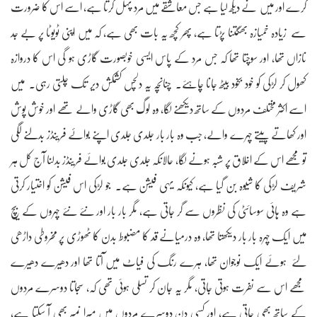
کرے اور میں نے دیکھ لیا ہے جس معاشقے میں مرد پہل کرتا ہے، اسے اس کا ضرورت
سے زیادہ خمیازہ بھگتنا پڑتا ہے، پھر کچھ یہ بات بھی ہے، کہ میں اپنی ٹویوٹا پر بے جد
نازاں تھا، اور سوچتا تھا کہ جس مرد کے پاس ایسی خوبصورت گاڑی ہو گی اس کا دروازہ
کھول کر لڑکی کو خود بخود بیٹھ جانا چاہئے۔ چنانچہ یہ دلچس کشمکش دیر تک چلتی رہی۔ میں
اسے اکثر مختلف مردوں کے ساتھ دیکھنے لگا، وہ لوگ بھی گاڑی والے تھے اور خوش پوش
اور کھاتے پیتے چہرے والے، جب وہ بار بار جلدی جلدی اپنے بواۓ فرینڈز بدلنے لگی
تو مجھے اس کے اخلاق پر شبہ ہونے لگا، حالانکہ جلدی جلدی بوائے فرینڈز بدلنا آج کل ہر
شریف لڑکی کا شیوہ بن گیا ہے، کیونکہ یہی فیشن ہے۔ جو لڑکی اس فیشن کو اختیار کرتی
ہے وہ ہائی سوسائٹی کی نظروں سے گر جاتی ہے، مگر بار بار اور نئے نئے چہروں کے بیچ
میں ایک چہرہ بار بار ‫دیکھتا تھا، وہ درمیانے قد کا مضبوط بدن کا ٹھوڑی پر مخروطی داڑھی
لئے ہوئے ایک نوجوان تھا، ہرے رنگ کی فیاٹ میں آتا تھا اور دھیرے دھیرے
مجھے اس سے نفرت ہوتی جاتی، مگر یہ جان کر تسلی ہوئی تھی کہ، سجاتا دوسرے مردوں
کے ساتھ بھی جاتی ہے، اور کسی دن دوسرے مردوں میں میرا نمبر بھی آ سکتا ہے،