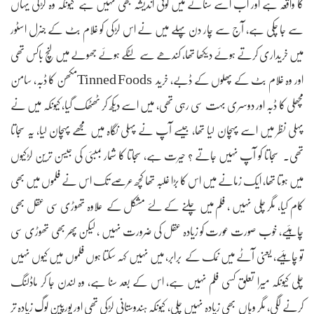
کا واقعہ ہے اور اب اسے سنانے میں کوئی اندیشہ بھی نہیں ہے کیونکہ وہ لڑکی یہاں
سے جا چکی ہے، آج سے چار دن پہلے میں نے اس لڑکی کو غلام بٹ کے جنرل اسٹور
میں خریداری کرتے ہوئے دیکھا تھا، کندھے سے لٹکے ہوئے جھولے میں لنچ باکس تھی
اور وہ غلام بٹ کے پھلوں کے ڈبے، خرید Tinned Foodsمکھن کا ڈبہ، سامن
مچھلی کا ڈبہ اور دوسری بہت سی رہی تھی، میں اسے دیکھ کر ٹھٹھک گیا، کیونکہ میں نے
پہلی نظر میں اسے ‫‫پہچان لیا تھا، جیسے آپ نے پہلی نگاہ میں مجھے پہچان لیا، یہ سجاتا
تھی۔ سجاتا کو آپ نہیں جاتے ؟ حیرت ہے، سجاتا کا شمار بمبئی کی جیسن ترین لڑکیوں
میں ہوتا تھا، ایک زمانے میں اس کا بڑا غلبہ تھا کچھ عرصے تک اس نے فلموں میں بھی
کام کیا، مگر چلی نہیں ، فلم میں چلنے کے لئے مشکل کے علاوہ تھوڑی سی عقل بھی
چاہئیے، خوب صورت عورت کو زیادہ عقل کی ضرورت نہیں ، لیکن پھر بھی تھوڑی سی
تو چاہئیے، یعنی آٹے میں نمک کے برابر، میں نہیں کہہ سکتا ہوں فلموں میں کیوں نہیں
چلی کیونکہ میرا تعلق کسی فلم نہیں ہے، اس کے بعد سنا ہے، وہ لندن جا کر ماڈلنگ
کرنے لگی، مگر وہاں بھی زیادہ نہیں چلی، کیونکہ ہندوستانی لڑکی تھی اور یورپین لوگ زیادہ تر