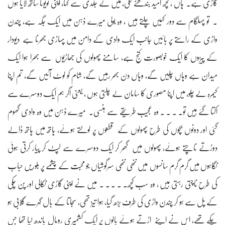
گاڑی ہے۔ ہاں ، کچھ امید بندھنے لگی، میں نے جلدی سے کہا، اپنی ٹویوٹا ساتھ لایا ہوں
۔ تو پہلگام سے دور کہیں چلتے ہیں ، وہ بولی میرے ذہن میں ایک جگہ ہے، چندن
واڑی کے راستے پر بائیں جانب ایک وادی کے دامن میں پہاڑی جھرنا ہے دیودار
کے پیڑوں کا ایک خوبصورت کنج ہے، سامنے پھولوں کی جھاڑیوں سے بھرا ہوا ایک
میدان ہے وہاں چلیں گے، وہاں دن بھر رہیں گے، شام کو لوٹ آئیں گے، تم اپنا
کیمرہ لے چلو، میں اپنا مصوری کا سامان لے چلتی ہوں ، یعنی اگر ہم ایک دوسرے سے
اکتا گئے ہیں تو۔ ۔ ۔ ۔ وہ عجیب طریقے سے ہنسی۔ میرے ذہن میں وہ وادی گھوم
گئی اور دونوں بچوں کی طرح پھولوں کے قطعوں پر لوٹتے ہوئے، ہاتھ میں ہاتھ ڈالے
دوڑتے ناچتے ہوئے، پھولوں میں گھر کر ایک دوسرے سے لپٹ کر پیار کرتی ہوئی
نگاہوں میں گرم گرم سانسوں میں ننھی ننھی سرگوشیاں جو محبت کے چشمے پر بلوریں حباب
کی طرح ناچتی رہتی ہیں ، وہ سب کچھ۔ ۔ ۔ ۔ ۔ میں نے اپنی گاڑی نکالی اور پن چکی
کے پل سے ہو کر چندن واڑی کی طرف بڑھ گیا، ہوا تیز تھی، سجاتا کے بال گہرے گلابی ہو
چکے تھے، اس نے اپنے اڑتے ہوئے بالوں پر ایک کشمیری رومال باندھ لیا تھا جس