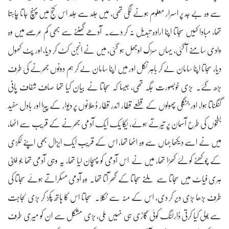
سے وہ بے جد پر اسرار معلوم ہونے لگی تھی، میں جلد سے جلد اس کنج میں پہنچ جاتا چاہتا
تھا، مبادا کہیں سجاتا اپنا ارادہ تبدیل نہ کر دے۔ آدھے گھنٹے سے بھی کم عرصے میں وہ
وادی سامنے آ گئی، یہاں سڑک اوجھل ہو گئی، میں نے انجن کٹ کر دیا، اور پٹ کھول
دیا، سجاتا اپنا سامان لے کر باہر ‫‫نکل اور میں اپنا سامان لے کر ہم دونوں جھرنے کی طرف
بڑھ گئے۔ بڑی خوبصورت جگہ تھی، جیسا کہ سجاتا نے بیان کیا تھا صاف شفاف پانی
گنگناتا ہوا، اور جنگلی پھولوں کے قطعے قطار اندر قطار ڈھلانوں پر دیوار کے پیڑا اور بادل سفید
بطخوں کی طرح آسمان پر تیرتے ہوئے، یکا یک ایک آدمی جھرنے کے قریب سے اٹھا،
میں نے اسے دیکھا جہاں سے وہ اٹھا تھا، اس کے قریب ایک ایزال بھی اپنے لکڑی
کے چوکھٹے کو لئے کھڑا تھا، میں نے اس آدمی کو پہچان لیا تھا، یہ وہی آدمی تھا جو اپنی
ہری فیاٹ میں سجاتا سے ملنے سجاتا کے گھر آتا تھا۔ وہ آدمی مسکراتے ہوئے سجاتا کی
طرف بڑھا بڑی دیر کر دی، اس کے منہ سے نکلا۔ سجاتا اس کا ہاتھ پکڑ کر بڑی لجاجت
سے بولی کیا کرتی ڈارلنگ کوئی گاڑی ہی نہیں ملی، بڑی مشکل سے ان کو میری طرف