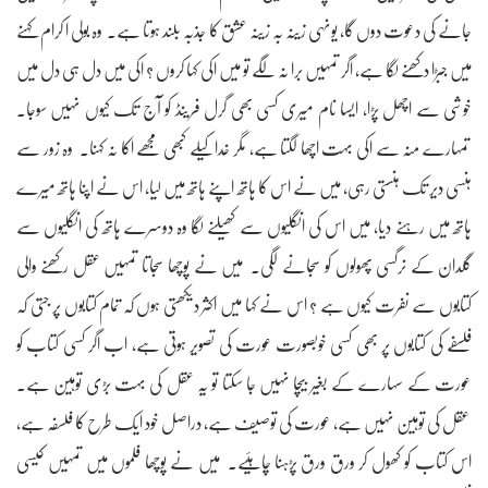
جانے کی دعوت دوں گا، یونہی زینہ بہ زینہ عشق کا جذبہ بلند ہوتا ہے۔ وہ بولی ا کرام کہنے
میں جبڑا دکھنے لگا ہے، اگر تمہیں برا نہ لگے تو میں اکی کہا کروں ؟ اکی میں دل ہی دل میں
خوشی سے اچھل پڑا، ایسا نام میری کسی بھی گرل فرینڈ کو آج تک کیوں نہیں سوجا۔
تمہارے منہ سے اکی بہت اچھا لگتا ہے، مگر خدا کیلے کبھی مجھے اکا نہ کہنا۔ وہ زور سے
ہنسی دیر تک ہنستی رہی، میں نے اس کا ہاتھ اپنے ہاتھ میں لیا، اس نے اپنا ہاتھ میرے
ہاتھ میں رہنے دیا، میں اس کی انگلیوں سے کھیلنے لگا وہ دوسرے ہاتھ کی انگلیوں سے
گلدان کے نرگسی پھولوں کو سجانے لگی۔ میں نے پوچھا سجاتا تمہیں عقل رکھنے والی
کتابوں سے نفرت کیوں ہے ؟ اس نے کہا میں اکثر دیکھتی ہوں کہ تمام کتابوں پر جتی کہ
فلسفے کی کتابوں پر بھی کسی خوبصورت عورت کی تصویر ہوتی ہے، اب اگر کسی کتاب کو
عورت کے سہارے کے بغیر بیچا نہیں جا سکتا تو یہ عقل کی بہت بڑی توہین ہے۔
عقل کی توہین نہیں ہے، عورت کی توصیف ہے، دراصل خود ایک طرح کا فلسفہ ہے،
اس کتاب کو کھول کر ورق ورق پڑہنا چاہئیے۔ میں نے پوچھا فلموں میں تمہیں کیسی