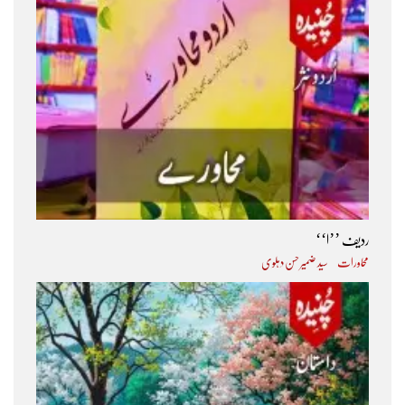
ردیف ’’ا‘‘
محاورات
سید ضمیر حسن دہلوی