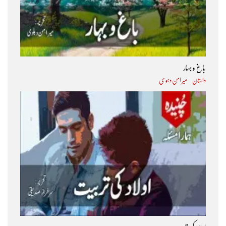
باغ و بہار
داستان
میر امن دہو ی