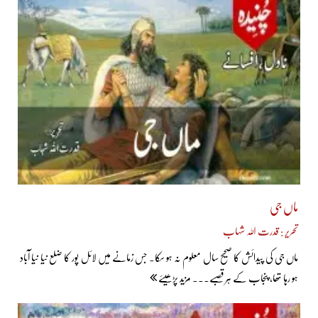
ماں جی
تحریر : قدرت اللہ شہاب
ماں جی کی پیدائش کا صحیح سال معلوم نہ ہو سکا۔ جس زمانے میں لائل پور کا ضلع نیا نیا آباد
ہو رہا تھا، پنجاب کے ہر قصبے... مزید پڑھیئے