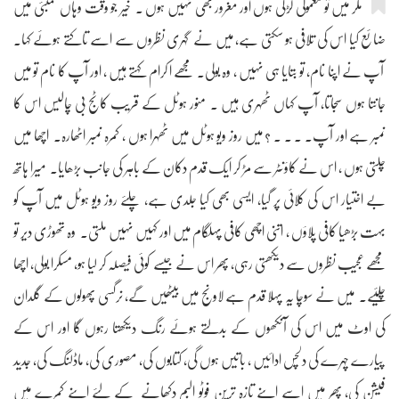
‫‫مگر میں تو معمولی لڑکی ہوں اور مغرور بھی نہیں ہوں ۔ خیر جو وقت وہاں ممبئی میں
ضائع کیا اس کی تلافی ہو سکتی ہے، میں نے گہری نظروں سے اسے تاکتے ہوئے کہا۔
آپ نے اپنا نام، تو بتایا ہی نہیں ، وہ بولی۔ مجھے ا کرام کہتے ہیں ، اور آپ کا نام تو میں
جانتا ہوں سجاتا، آپ کہاں ٹھہری ہیں ۔ منور ہوٹل کے قریب کاٹج بی چالیس اس کا
نمبر ہے اور آپ۔ ۔ ۔ ۔ ؟ میں روز ویو ہوٹل میں ٹھہرا ہوں ، کمرہ نمبر اٹھارہ۔ اچھا میں
چلتی ہوں ، اس نے کاؤنٹر سے مڑ کر ایک قدم دکان کے باہر کی جانب بڑھایا۔ میرا ہاتھ
بے اختیار اس کی کلائی پر گیا، ایسی بھی کیا جلدی ہے، چلئے روز ویو ہوٹل میں آپ کو
بہت بڑھیا کافی پلاؤں ، اتنی اچھی کافی پہلگام میں اور کہیں نہیں ملتی۔ وہ تھوڑی دیر تو
مجھے عجیب نظروں سے دیکھتی رہی، پھر اس نے جیسے کوئی فیصلہ کر لیا ہو، مسکرا بولی، اچھا
چلئیے۔ میں نے سوچا یہ پہلا قدم ہے لاونج میں بیٹھیں گے، نرگسی پھولوں کے گلدان
کی اوٹ میں اس کی آنکھوں کے بدلتے ہوئے رنگ دیکھتا رہوں گا اور اس کے
پیارے چہرے کی دلچس ادائیں ، باتیں ہوں گی، کتابوں کی، مصوری کی، ماڈلنگ کی، جدید
فیشن کی، پھر میں اسے اپنے تازہ ترین فوٹو البم دکھانے کے لئے اپنے کمرے میں