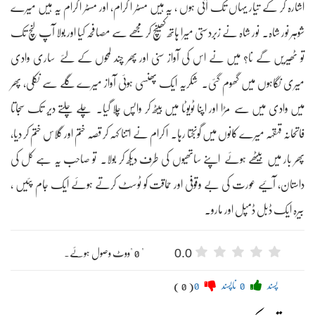
اشارہ کر کے تیار یہاں تک آئی ہوں ، یہ ہیں مسٹر ا کرام، اور مسٹر ا کرام یہ ہیں میرے
شوہر نور شاہ۔ نور شاہ نے زبردستی میرا ہاتھ کھینچ کر مجھے سے مصافحہ کیا اور بولا آپ لنچ تک
تو ٹھیریں گے نا؟ میں نے اس کی آواز سنی اور پھر چند لمحوں کے لئے ساری وادی
میری نگاہوں میں گھوم گئی۔ شکریہ ایک پھنسی ہوئی آواز میرے گلے سے نکلی، پھر
میں وادی میں سے مڑا اور اپنا ٹویوٹا میں بیٹھ کر واپس چلا گیا۔ چلے چلتے دیر تک سجاتا
فاتحانہ قہقہہ میرے کانوں میں گونجتا رہا۔ ا کرام نے اتنا کہہ کر قصہ ختم اور گلاس ختم کر دیا،
پھر بار میں بیٹھے ہوئے اپنے ساتھیوں کی طرف دیکھ کر بولا۔ تو صاحب یہ ہے کل کی
داستان، آئیے عورت کی بے وقوفی اور حماقت کو ٹوسٹ کرتے ہوئے ایک جام پئیں ،
بیرہ ایک ڈبل ڈمپل اور مارو۔
0.0
" 0 "ووٹ وصول ہوئے۔
پسند
0
ناپسند
0
( 0 )