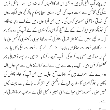
میں پوچھا آپ اکیلی آئی ہیں ؟ بھئی اس امر کا اطمینان کر لیا ضروری ہے۔ بالکل شہری
زندگی کی گہماگہمی سے بہت دب گئی تھی۔ وہ بولی سوچا پہلگام جا کر کچھ دن اکیلے رہوں
گی، قدرتی مناظر کی مصوری کروں گی۔ میں بھی اکیلا ہوں ، میں نے اسے بتایا، پہلگام
کی فوٹو ڈاکومنڑی تیار کرنے کے لئے آگیا، مگر اس ڈاکو منٹری کے لئے آپ کی مدد درکار ہو
گی۔ وہ کیسے ؟میں نے کہا خالی قدرتی مناظر کی تصاویر لینا میری ڈاکومنٹری کو گھس پٹی بنا
دے گا، ان خوبصورت مناظر میں جان ڈالنے کے لئے ایک خوبصورت لڑکی بھی چاہئے،
تم ان مناظر میں معنی پیدا کر دو گی۔ آپ تعریف کرنا جانتے ہیں ، وہ پہلے تو شرمائی پھر
کھلکھلا کر ہنس دی۔ عجیب بات ہے میں نے اسے کہا اتنے دنوں سے ہم دونوں اک
دوسرے کے ہمسائے ہیں مگر ملاقات آج ہوئی۔ میں بھی آپ کو مادام ڈاینس کی
دکان پر فوٹو گرافری کا سامان خریدتے دیکھتی تھی اکثر مگر نہ جانے بات چیت کیوں
نہیں ہوئی۔ قصور دراصل میرا ہے، اتنی جسین و جمیل لڑکی سے مرعوب ہو جانا قدرتی امر
ہے۔