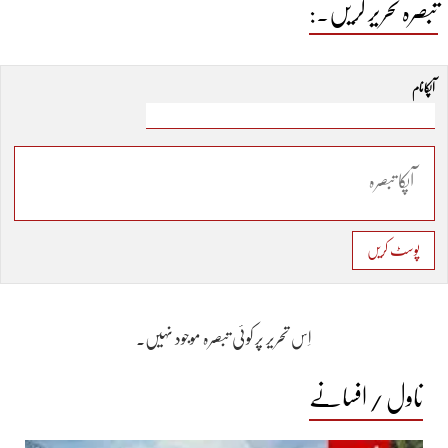
تبصرہ تحریر کریں۔:
آپکا نام
پوسٹ کریں
اِس تحریر پر کوئی تبصرہ موجود نہیں۔
ناول / افسانے