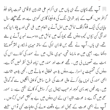
آپ مجھے پہچان گئے جی ہاں میں ہی ا کرام علی شاہ بین الاقوامی شہرت یافتہ فوٹو
گرافر ہوں ، کلب کے باہر شربتی رنگ کی جو ٹویوٹا گاڑی کھڑی ہے، وہ مجھے پچھلے سال
جاپان کی ایک فوٹو گرافک نمائش میں اول آنے پر انعام میں ملی تھی اور یہ پولو رائیڈ کیمرہ
اور آئی کن زیوس کیمرہ دونوں مجھے نیویارک میں نمائش میں دوسرے نمبر پر آنے پر ملے
تھے، جی ہاں ، آپ نے مجھے جس فاران لڑکی کے ساتھ میرین ڈرائیور پر اکثر گھومتے
دیکھا ہے، بمبیی میں وہ ماریسا تھی، میری ماڈل، میں نے سمندر کی کنارے اس کی
بہت سے تصویریں لی ہیں ، مجھے عورت اور سمندر میں زیادہ فرق نظر نہیں آتا ہے،
دونوں کی شخصیت پر اسرار ہے، دونوں بلا وجہ طوفانی ہو جاتے ہیں ، کبھی بلاوجہ شانت،
ابھی سمندر کی لہریں پیار کرنے والی عورت کی طرح ساجل کو اپنی انگلیوں سے گد گداتی
ہیں ، چند لمحوں بعد یہی کمزور لہر مہیب اچھال بن کر ساجل کو کاٹنے لگتی ہے، نہ سمندر
سمجھ میں آتا ہے نہ عورت، شاید اسی لئے ان دونوں میں بے جد کشش محسوس کرتا ہوں ۔
آپ نے ابھی عورت کے مجہول اور بے وقوف ہونے کی وجوہات کہی تو اس سلسلے