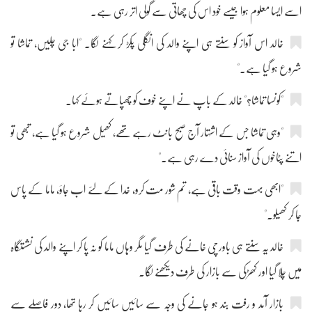
اسے ایسا معلوم ہوا جیسے خود اس کی چھاتی سے گولی اتر رہی ہے۔
خالد اس آواز کو سنتے ہی اپنے والد کی انگلی پکڑ کر کہنے لگا۔ "ابا جی چلیں، تماشا تو
شروع ہو گیا ہے۔"
"کونسا تماشا؟" خالد کے باپ نے اپنے خوف کو چھپاتے ہوئے کہا۔
"وہی تماشا جس کے اشتہار آج صبح بانٹ رہے تھے، کھیل شروع ہو گیا ہے، تبھی تو
اتنے پٹاخوں کی آواز سنائی دے رہی ہے۔"
"ابھی بہت وقت باقی ہے، تم شور مت کرو، خدا کے لئے اب جاؤ، ماما کے پاس
جا کر کھیلو۔"
خالد یہ سنتے ہی باورچی خانے کی طرف گیا مگر وہاں ماما کو نہ پا کر اپنے والد کی نشستگاہ
میں چلا گیا اور کھڑکی سے بازار کی طرف دیکھنے لگا۔
بازار آمد و رفت بند ہو جانے کی وجہ سے سائیں سائیں کر رہا تھا، دور فاصلے سے