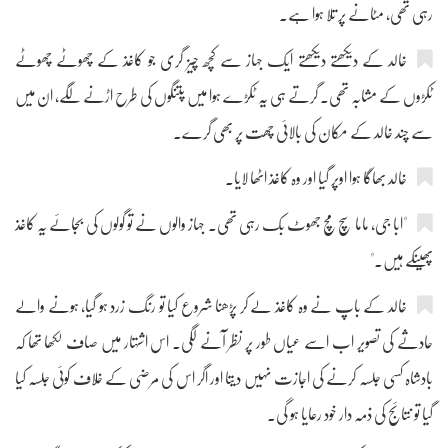
رہی تھی، مٹانے پر تلا ہوا ہے۔
خالد کے دیکھتے دیکھتے ایک جہاز سے کچھ چیز گری جو کاغذ کے چھوٹے چھوٹے
ٹکڑوں کے مشابہ تھی۔ گرتے ہی یہ ٹکڑے ہوا میں پتنگوں کی طرح اڑنے لگے، ان میں
سے چند خالد کے مکان کی بالائی چھت پر بھی گرے۔
خالد بھاگا ہوا اوپر گیا اور وہ کاغذ اٹھا لایا۔
"ابا جی، ماما سچ مچ جھوٹ بک رہی تھی۔ جہاز والوں نے تو گولوں کی بجائے یہ کاغذ
پھینکے ہیں۔"
خالد کے باپ نے وہ کاغذ لے کر پڑھنا شروع کیا تو رنگ زرد ہو گیا، ہونے والے
حادثے کی تصویر اب اسے عیاں طور پر نظر آنے لگی۔ اس اشتہار میں صاف لکھا تھا کہ
بادشاہ کسی جلسہ کرنے کی اجازت نہیں دیتا اور اگر اس کی مرضی کے خلاف کوئی جلسہ کیا
گیا تو نتائج کی ذمہ دار خود رعایا ہو گی۔