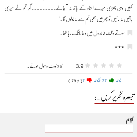
کہیں وہی چھڑی میرے استاد کے ہاتھ نہ آ جائے۔۔۔۔۔۔۔۔۔اگر تم نے میری
باتیں نہ مانیں تو پھر میں بھی تم سے نہ بولوں گا۔"
سوتے وقت خالد دل میں دعا مانگ رہا تھا۔
٭٭٭
3.9
"25"ووٹ وصول ہوئے۔
پسند
27
ناپسند
7
( 79 % )
تبصرہ تحریر کریں۔:
آپکا نام