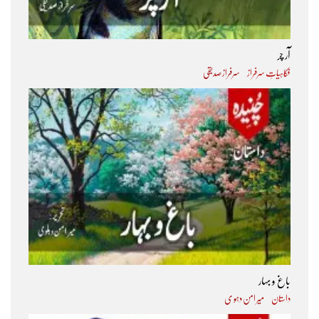
آر چر
فکاہیاتِ سرفراز
سرفراز صدیقی
باغ و بہار
داستان
میر امن دہو ی