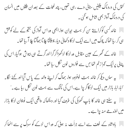
کتوں کی دردناک چیخیں سنائی دے رہی تھیں، چند لمحات کے بعد ان چیخوں میں انسان
کی دردناک آواز بھی شامل ہو گئی۔
خالد کسی کو کراہتے سن کر بہت حیران ہوا، ابھی وہ اس آواز کی جستجو کے لئے کوشش
ہی کر رہا تھا کہ چوک میں اسے ایک لڑکا دکھائی دیا، جو چیختا چلاتا بھاگتا چلا آ رہا تھا۔
خالد کے گھر کے عین مقابل وہ لڑکا لڑکھڑا کر گرا اور گرتے ہی بیہوش ہو گیا، اس کی
پنڈلی پر ایک گہرا زخم تھا جس سے فواروں خون نکل رہا تھا۔
یہ سماں دیکھ کر خالد بہت خوفزدہ ہوا، بھاگ کر اپنے والد کے پاس آیا اور کہنے لگا۔
"ابا، ابا، بازار میں ایک لڑکا گر پڑا ہے، اس کی ٹانگ سے بہت خون نکل رہا ہے۔"
یہ سنتے ہی خالد کا باپ کھڑکی کی طرف گیا اور دیکھا کہ واقعی ایک نوجوان لڑکا بازار
میں اوندھے منہ پڑا ہے۔
بادشاہ کے خوف سے اسے جرأت نہ ہوئی کہ وہ اس لڑکے کو سڑک پر سے اٹھا کر