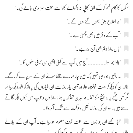
سکول کا کام ختم کر کے اپنی کاپی نہ دکھائے گا، اسے سخت سزا دی جائے گی۔"
"وہ اطلاع دینی بھول گئے ہوں گے۔"
"آپ کے دفتر میں بھی چھٹی ہے۔"
"ہاں ہمارا دفتر بھی آج بند ہے۔"
"چلو اچھا ہوا۔۔۔۔۔۔۔آج میں آپ سے کوئی اچھی سی کہانی سنوں گا۔"
یہ باتیں ہو رہی تھیں کہ تین چار طیارے چیختے ہوئے ان کے سر پر سے گزر گئے۔
خالد ان کو دیکھ کر بہت خوفزدہ ہوا، وہ تین چار روز سے ان طیاروں کی پرواز کو بغور دیکھ رہا تھا
مگر کسی نتیجے پر نہ پہنچ سکا تھا۔ وہ حیران تھا کہ یہ جہاز سارا دن دھوپ میں کیوں چکر لگاتے
رہتے ہیں۔ وہ ان کی روزانہ نقل و حرکت سے تنگ آ کر بولا۔
"ابا، مجھے ان جہازوں سے سخت خوف معلوم ہو رہا ہے۔ آپ ان کے چلانے
والوں سے کہہ دیں کہ وہ ہمارے گھر پر سے نہ گزرا کریں۔"