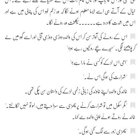
آئی تھی اور اس کا باپ اور ماں تمام رات اس کے سرہانے بیٹھے رہے تھے۔ اس
خیال کے آتے ہی اسے ایسا معلوم ہونے لگا کہ وہ زخم خود اس کی پنڈلی میں ہے اور
اس میں شدت کا درد ہے۔۔۔۔۔۔یکلخت وہ رونے لگا۔
اس کے رونے کی آواز سن کر اس کی والدہ دوڑی دوڑی آئی اور اسے گود میں لے
کر پوچھنے لگی۔ "میرے بچے رو کیوں رہے ہو؟"
"امی اس لڑکے کو کسی نے مارا ہے؟"
"شرارت کی ہو گی اس نے۔"
خالد کی والدہ اپنے خاوند کی زبانی زخمی لڑکے کی داستان سن چکی تھی۔
"مگر سکول میں تو شرارت کرنے پر چھڑی سے سزا دیتے ہیں، لہو تو نہیں نکالتے۔"
خالد نے روتے ہوئے اپنی والدہ سے کہا۔
"چھڑی زور سے لگ گئی ہو گی۔"