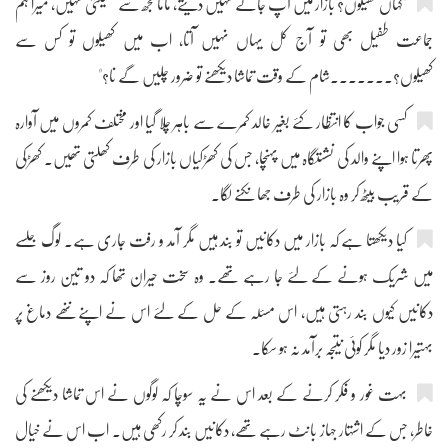
"کہاں کھیلوں؟ بازار میں آپ جانے نہیں دیتے، ماما مجھ سے کھیلتی نہیں، میرا ہم
جماعت طفیل بھی تو آج کل یہاں نہیں آتا، اب میں کھیلوں تو کس سے
کھیلوں؟۔۔۔۔۔۔۔شام کے وقت تماشا دیکھنے تو ضرور چلیں گے نا؟"
کسی جواب کا انتظار کئے بغیر خالد کمرے سے باہر چلا گیا اور مختلف کمروں میں آوارہ
پھرتا ہوا اپنے والد کی نشستگاہ میں پہنچا، جس کی کھڑکیاں بازار کی طرف کھلتی تھیں۔ کھڑکی
کے قریب بیٹھ کر وہ بازار کی طرف جھانکنے لگا۔
کیا دیکھتا ہے کہ بازار میں دکانیں تو بند ہیں مگر آمد و رفت جاری ہے۔ لوگ جلسے
میں شریک ہونے کے لئے جا رہے تھے۔ وہ سخت حیران تھا کہ دو تین روز سے
دکانیں کیوں بند رہتی ہیں، اس مسئلہ کے حل کے لئے اس نے اپنے ننھے دماغ پر
بہتیرا زور دیا مگر کوئی نتیجہ برآمد نہ ہو سکا۔
بہت غور و فکر کرنے کے بعد اس نے یہ سوچا کہ لوگوں نے اس تماشا دیکھنے کی
خاطر، جس کے اشتہار جہاز بانٹ رہے تھے، دکانیں بند کر رکھی ہیں۔ اب اس نے خیال