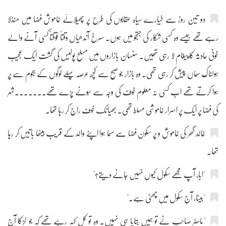
دو تین روز سے طیارے سیاہ عقابوں کی طرح پر پھیلائے خاموش فضا میں منڈلا
رہے تھے جیسے وہ کسی شکار کی جستجو میں ہوں۔ سرخ آندھیاں وقتاً فوقتاً کسی آنے والے
خونی حادثہ کا پیغام لا رہی تھیں۔ سنسان بازاروں میں مسلح پولیس کی گشت ایک عجیب
ہولناک سماں پیش کر رہی تھی۔ وہ بازار جو صبح سے کچھ عرصہ پہلے لوگوں کے ہجوم سے پر
ہوا کرتے تھے اب کسی نہ معلوم خوف کی وجہ سے سُونے پڑے تھے۔۔۔۔۔۔۔شہر
کی فضا پر ایک پر اسرار خاموشی مسلط تھی۔ بھیانک خوف راج کر رہا تھا۔
خالد گھر کی خاموش و پر سکون فضا سے سہما ہوا اپنے والد کے قریب بیٹھا باتیں کر رہا
تھا۔
"ابا، آپ مجھے سکول کیوں نہیں جانے دیتے؟"
"بیٹا، آج سکول میں چھٹی ہے۔"
"ماسٹر صاحب نے تو ہمیں بتایا ہی نہیں۔ وہ تو کل کہہ رہے تھے کہ جو لڑکا آج