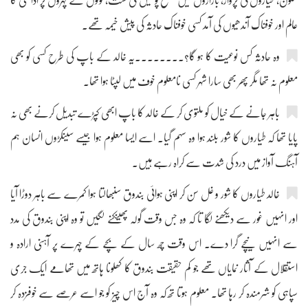
سکون، طیاروں کی پرواز، بازاروں میں مسلح پولیس کی گشت، لوگوں کے چہروں پر اداسی کا
عالم اور خوفناک آندھیوں کی آمد کسی خوفناک حادثہ کی پیش خیمہ تھے۔
وہ حادثہ کس نوعیت کا ہو گا؟۔۔۔۔۔۔۔۔یہ خالد کے باپ کی طرح کسی کو بھی
معلوم نہ تھا مگر پھر بھی سارا شہر کسی نامعلوم خوف میں لپٹا ہوا تھا۔
باہر جانے کے خیال کو ملتوی کر کے خالد کا باپ ابھی کپڑے تبدیل کرنے بھی نہ
پایا تھا کہ طیاروں کا شور بلند ہوا وہ سہم گیا۔ اسے ایسا معلوم ہوا جیسے سینکڑوں انسان ہم
آہنگ آواز میں درد کی شدت سے کراہ رہے ہیں۔
خالد طیاروں کا شور و غل سن کر اپنی ہوائی بندوق سنبھالتا ہوا کمرے سے باہر دوڑا آیا
اور انہیں غور سے دیکھنے لگا تا کہ وہ جس وقت گولہ پھینکنے لگیں تو وہ اپنی بندوق کی مدد
سے انہیں نیچے گرا دے۔ اس وقت چھ سال کے بچے کے چہرے پر آہنی ارادہ و
استقلال کے آثار نمایاں تھے جو کم حقیقت بندوق کا کھلونا ہاتھ میں تھامے ایک جری
سپاہی کو شرمندہ کر رہا تھا۔ معلوم ہوتا تھ کہ وہ آج اس چیز کو جو اسے عرصے سے خوفزدہ کر