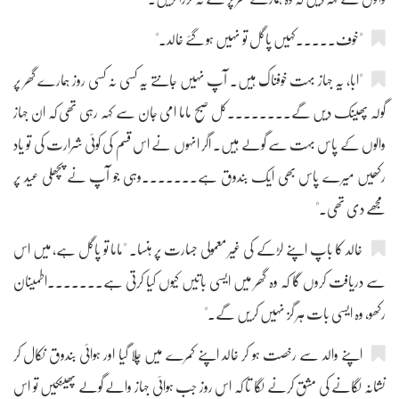
"خوف۔۔۔۔۔کہیں پاگل تو نہیں ہو گئے خالد۔"
"ابا، یہ جہاز بہت خوفناک ہیں۔ آپ نہیں جانتے یہ کسی نہ کسی روز ہمارے گھر پر
گولہ پھینک دیں گے۔۔۔۔۔۔۔۔کل صبح ماما امی جان سے کہہ رہی تھی کہ ان جہاز
والوں کے پاس بہت سے گولے ہیں۔ اگر انہوں نے اس قسم کی کوئی شرارت کی تو یاد
رکھیں میرے پاس بھی ایک بندوق ہے۔۔۔۔۔۔۔وہی جو آپ نے پچھلی عید پر
مجھے دی تھی۔"
خالد کا باپ اپنے لڑکے کی غیر معمولی جسارت پر ہنسا۔ "ماما تو پاگل ہے، میں اس
سے دریافت کروں گا کہ وہ گھر میں ایسی باتیں کیوں کیا کرتی ہے۔۔۔۔۔۔۔اطمینان
رکھو، وہ ایسی بات ہر گز نہیں کریں گے۔"
اپنے والد سے رخصت ہو کر خالد اپنے کمرے میں چلا گیا اور ہوائی بندوق نکال کر
نشانہ لگانے کی مشق کرنے لگا تا کہ اس روز جب ہوائی جہاز والے گولے پھینکیں تو اس