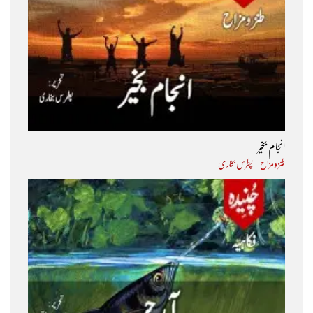
انجام بخیر
طنز و مزاح
پطرس بخاری