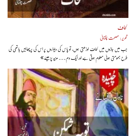
لحاف
تحریر : عصمت چغتائی
جب میں جاڑوں میں لحاف اوڑھتی ہوں، تو پاس کی دیواروں پر اس کی پرچھائیں ہاتھی کی
طرح جھومتی ہوئی معلوم ہوتی ہے اور ایک دم... مزید پڑھیئے