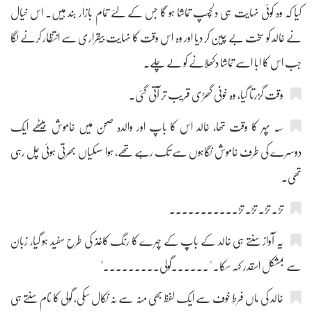
کیا کہ وہ کوئی نہایت ہی دلچسپ تماشا ہو گا جس کے لئے تمام بازار بند ہیں۔ اس خیال
نے خالد کو سخت بے چین کر دیا اور وہ اس وقت کا نہایت بیقراری سے انتظار کرنے لگا
جب اس کا ابا اسے تماشا دکھلانے کو لے چلے۔
وقت گزرتا گیا، وہ خونی گھڑی قریب تر آتی گئی۔
سہ پہر کا وقت تھا، خالد اس کا باپ اور والدہ صحن میں خاموش بیٹھے ایک
دوسرے کی طرف خاموش نگاہوں سے تک رہے تھے، ہوا سسکیاں بھرتی ہوئی چل رہی
تھی۔
تڑ۔ تڑ۔ تڑ۔ تڑ۔۔۔۔۔۔۔۔۔۔۔
یہ آواز سنتے ہی خالد کے باپ کے چہرے کا رنگ کاغذ کی طرح سفید ہو گیا، زبان
سے بمشکل اسقدر کہہ سکا۔ "۔۔۔۔۔۔گولی۔۔۔۔۔۔۔۔۔"
خالد کی ماں فرطِ خوف سے ایک لفظ بھی منہ سے نہ نکال سکی، گولی کا نام سنتے ہی