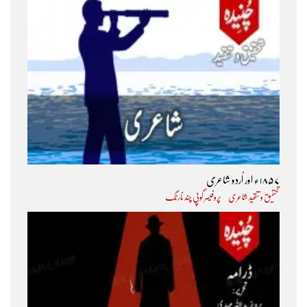
۱۸۵۷ء اور اُردو شاعری
تحقیق و تنقید شاعری
پروفیسر گوپی چند نارنگ