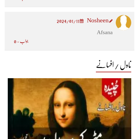
Nosheen
2024/01/11
Afsana
جواب - 0
ناول / افسانے