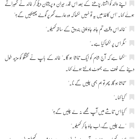
اپنے والد کو اشتہار پڑھنے کے بعد اس قدر حیران و پریشان دیکھ کر خالد نے گھبراتے
ہوئے کہا۔ "اس کاغذ میں یہ تو نہیں لکھا کہ وہ ہمارے گھر پر گولے پھینکیں گے؟"
"خالد اس وقت تم جاؤ، جاؤ اپنی بندوق کے ساتھ کھیلو۔"
"مگر اس پر لکھا کیا ہے۔"
"لکھا ہے کہ آج شام کو ایک تماشا ہو گا۔" خالد کے باپ نے گفتگو کو مزید طول
دینے کے خوف سے جھوٹ بولتے ہوئے کہا۔
"تماشا ہو گا، پھر تو ہم بھی چلیں گے نا۔"
"کیا کہا۔"
"کیا اس تماشے میں آپ مجھے نہ لے چلیں گے؟"
"لے چلیں گے، اب جاؤ جا کر کھیلو۔"