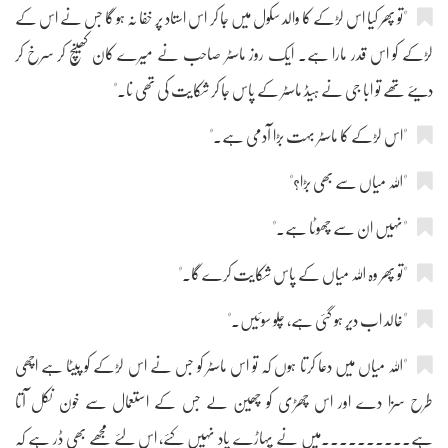
"تو پھر کیا اس لڑکے کا والد سکول میں جا کر اس استاد پر خفا نہ ہو گا جس نے اس کے
لڑکے کو اس قدر مارا ہے۔ ایک روز ماسٹر صاحب نے میرے کان کھینچ کر سرخ کر
دیئے تھے تو ابا جی نے ہیڈ ماسٹر کے پاس جا کر شکایت کی تھی نا۔"
"اس لڑکے کا ماسٹر بہت بڑا آدمی ہے۔"
"اللہ میاں سے بھی بڑا؟"
"نہیں ان سے چھوٹا ہے۔"
"تو پھر وہ اللہ میاں کے پاس شکایت کرے گا۔"
"خالد اب دیر ہو گئی ہے، چلو سوئیں۔"
"اللہ میاں میں دعا کرتا ہوں کہ تو اس ماسٹر کو جس نے اس لڑکے کو پیٹا ہے اچھی
طرح سزا دے اور اس چھڑی کو چھین لے جس کے استعمال سے خون نکل آتا
ہے۔۔۔۔۔۔۔۔۔۔میں نے پہاڑے یاد نہیں کئے، اس لئے مجھے بھی ڈر ہے کہ