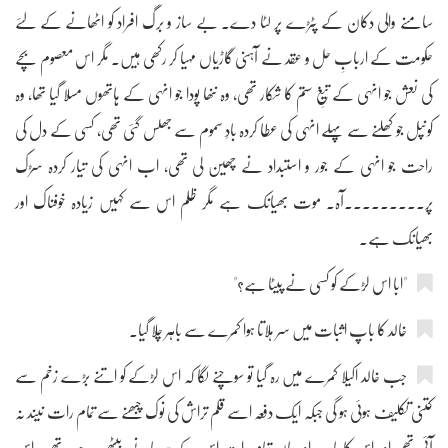
سامنے والی دکان کے پٹڑے پر لٹا دے۔ بے ساز و برگ افراد کو اٹھانے کے لئے
حکومت کے اربابِ حل و عقد نے آہنی گاڑیاں مہیا کر رکھی ہیں۔ مگر اس معصوم بچے
کی نعش جو انہی کے تیغِ ستم کا شکار تھی، وہ ننھا پودا جو انہی کے ہاتھوں مسلا گیا تھا، وہ
کونپل جو کھلنے سے پہلے انہی کی عطا کردہ بادِ سموم سے جھلس گئی تھی، کسی کے دل کی
راحت جو انہی کے جور و استبداد نے چھین لی تھی، اب انہی کی تیار کردہ سڑک
پر۔۔۔۔۔۔۔۔۔آہ۔ موت بھیانک ہے مگر ظلم اس سے کہیں زیادہ خوفناک اور
بھیانک ہے۔
"ابا اس لڑکے کو کسی نے پیٹا ہے؟"
خالد کا باپ اثبات میں سر ہلاتا ہوا کمرے سے باہر چلا گیا۔
جب خالد اکیلا کمرے میں رہ گیا تو سوچنے لگا کہ اس لڑکے کو اتنے بڑے زخم سے
کتنی تکلیف ہوئی ہو گی جبکہ ایک دفعہ اسے قلم تراش کی نوک چبھنے سے تمام رات نیند نہ