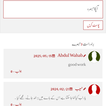
پوسٹ کریں
براہ راست
3
تبصرے
Abdul Wahab
2025/05/15
good work
جواب - 0
حسیب
2024/02/21
یار اب کیا کہا جا سکتا ہے اس کے بارے میں!! اللہ جانے، مجھے کیا ۔
جواب - 0