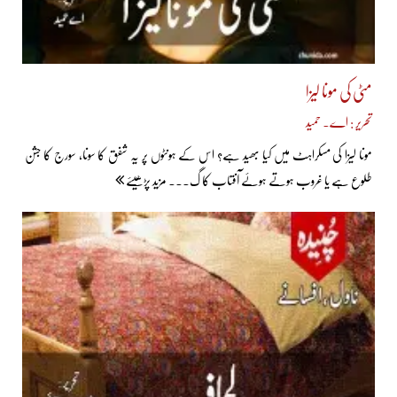
مٹی کی مونا لیزا
تحریر : اے۔ حمید
مونا لیزا کی مسکراہٹ میں کیا بھید ہے؟ اس کے ہونٹوں پر یہ شفق کا سونا، سورج کا جشن
طلوع ہے یا غروب ہوتے ہوئے آفتاب کا گ... مزید پڑھیئے