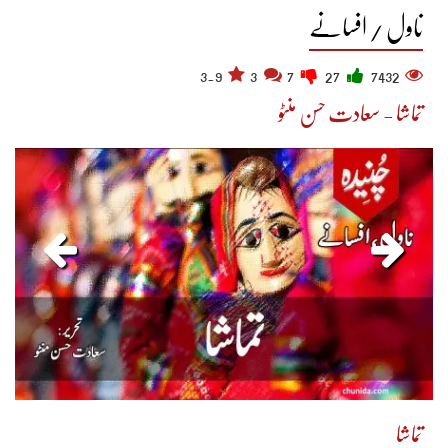
ناول / افسانے
3.9
3
7
27
7432
تماشا - سعادت حسن منٹو
تماشا