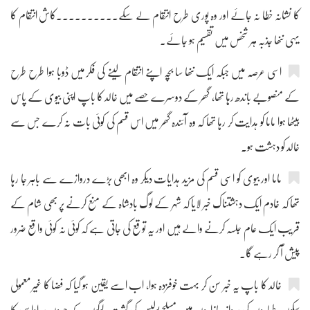
کا نشانہ خطا نہ جائے اور وہ پوری طرح انتقام لے سکے۔۔۔۔۔۔۔۔۔۔کاش انتقام کا
یہی ننھا جذبہ ہر شخص میں تقسیم ہو جائے۔
اسی عرصہ میں جبکہ ایک ننھا سا بچہ اپنے انتقام لینے کی فکر میں ڈوبا ہوا طرح طرح
کے منصوبے باندھ رہا تھا، گھر کے دوسرے حصے میں خالد کا باپ اپنی بیوی کے پاس
بیٹھا ہوا ماما کو ہدایت کر رہا تھا کہ وہ آئندہ گھر میں اس قسم کی کوئی بات نہ کرے جس سے
خالد کو دہشت ہو۔
ماما اور بیوی کو اسی قسم کی مزید ہدایات دیکر وہ ابھی بڑے دروازے سے باہر جا رہا
تھا کہ خادم ایک دہشتناک خبر لایا کہ شہر کے لوگ بادشاہ کے منع کرنے پر بھی شام کے
قریب ایک عام جلسہ کرنے والے ہیں اور یہ توقع کی جاتی ہے کہ کوئی نہ کوئی واقع ضرور
پیش آ کر رہے گا۔
خالد کا باپ یہ خبر سن کر بہت خوفزدہ ہوا، اب اسے یقین ہو گیا کہ فضا کا غیر معمولی