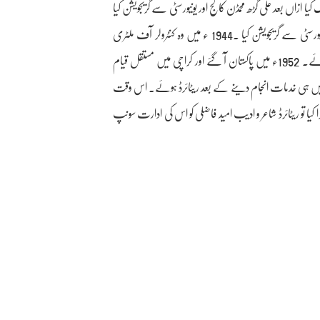
 ازاں بعد علی گڑھ محمڈن کالج اور یونیورسٹی سے گریجویشن کیا
اور پھر 1940 میں علی گڑھ مسلم یونیورسٹی سے گریجویشن کیا ۔1944 ء میں وہ کنٹرولر آف ملٹری
اکاونٹس کے محکمے سے وابستہ ہوئے۔ 1952ء میں پاکستان آ گئے اور کراچی میں مستقل قیام
یں ہی خدمات انجام دینے کے بعد ریٹائرڈ ہوئے۔ اس وقت
 تو ریٹائرڈ شاعر و ادیب امید فاضلی کو اس کی ادارت سونپ
ہلے شکیل بدایونی اور پھر نوح ناروی سے شرف تلمذ حاصل رہا۔ ابتدا میں وہ امید
می نام اختیار کیا۔ امید فاضلی کی ابتدائی شہرت غزل سے
چپن سے مرثیہ خوانی کرنے کے باعث انہوں نے 1949ء سے مرثیہ گوئی کے میدان میں اپنا قلم رواں کیا اور ملک گیر شہرت
 نظم، سلام، نوحہ، حتی کہ گیت بھی لکھے۔ ان کے کئی اشعار