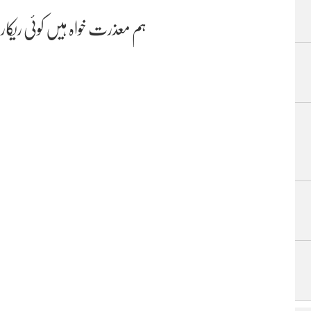
بچپن سے مجالس اور مرثیہ خوانی کے باعث امید فاضلی کے ذہن میں اوزان و
ہم معذرت خواہ ہیں کوئی ریکا
سے ہی پہچانے گئے لیکن 1972ء میں جب انہوں نے دوسرا 
گئے اور مرثیہ گوئی میں وہ مقام پایا کہ پاکستان ٹیلی وژن اور ریڈیو پاکستان پر
کے مرثیوں کے مجموعہ سر نینوا پر میر انیس ایوارڈ بھی دیا گیا۔ مشفق خواجہ اور پ
28 اور29 ستمبر 2005ء کی درمیانی شب اردو کے ممتاز شاعر امی
آسودۂ خاک ہیں۔