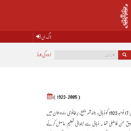
لاگ اِن
اردو کی بورڈ
( 1923-2005 )
ارشاد احمد فاضلی المعروف امید فاضلی 17 نومبر 1923 کو ڈبائی، بلندشہر ضلع، برطانوی ہندوستان میں
فاروق حسن فاضلی تھا ۔ ڈبائی سے ابتدائی تعلیم حاصل کرنے