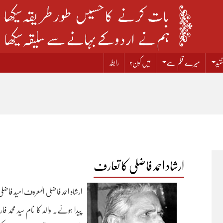
قید
میرے قلم سے
میں کون؟
رابطہ
ارشاد احمد فاضلی کا تعارف
پیدا ہوئے۔ والد کا نام سید محمد 