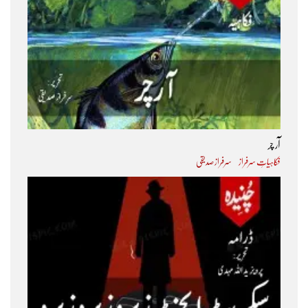
آر چر
فکاہیاتِ سرفراز
سرفراز صدیقی