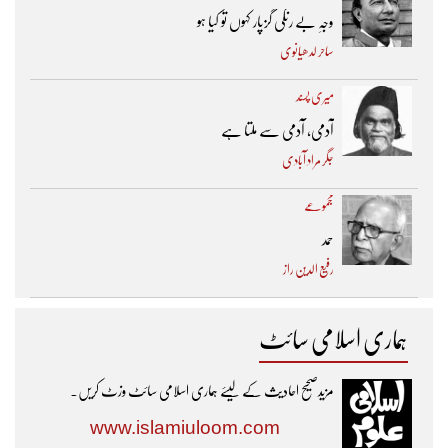
وجہِ بے رنگی گزپار کہوں تو کیا ہو
ساحر لدھیانوی
میری پسند
آدمی، آدمی سے ملتا ہے
جگر مراد آبادی
مجموعے
حمد
رفیع الدین راز
ہماری اسلامی سائٹ
مزیدصحیح احادیث کے لیئے ہماری اسلامی سائٹ وزٹ کریں۔
www.islamiuloom.com