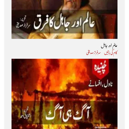
عالم اور جاہل
کام کی باتیں
سرفراز صدیقی