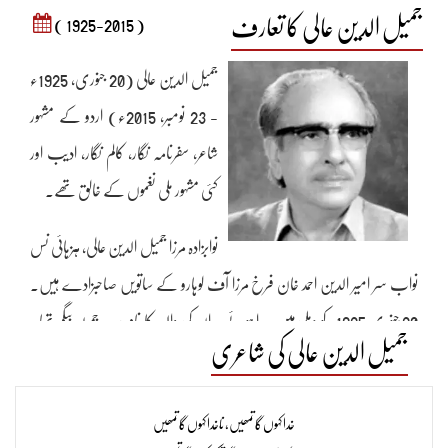
جمیل الدین عالی کا تعارف
( 1925-2015 )
جمیل الدین عالی (20 جنوری، 1925ء
- 23 نومبر، 2015ء) اردو کے مشہور
شاعر، سفرنامہ نگار، کالم نگار، ادیب اور
کئی مشہور ملی نغموں کے خالق تھے۔
نوابزادہ مرزا جمیل الدین عالی، ہزہائی نس
نواب سر امیر الدین احمد خان فرخ مرزا آف لوہارو کے ساتویں صاحبزادے ہیں۔
20 جنوری 1925ء کو دہلی میں پیدا ہوئے۔ ان کی والدہ کا نام سیّدہ جمیلہ بیگم تھا۔
جمیل الدین عالی کی شاعری
جو نواب سر امیر الدین کی چوتھی بیوی اور اور سیّد خواجہ میر درد کی پڑپوتی تھیں۔ بارہ
سال کی عمر میں عالی اپنے والد کے سایۂ شفقت سے محروم ہو گئے۔ 1940ء میں
خدا کہوں گا تمھیں، ناخدا کہوں گا تمھیں
اینگلوعربک اسکول دریا گنج دہلی سے میٹرک کا امتحان پاس کیا۔ 1945ء میں اینگلو