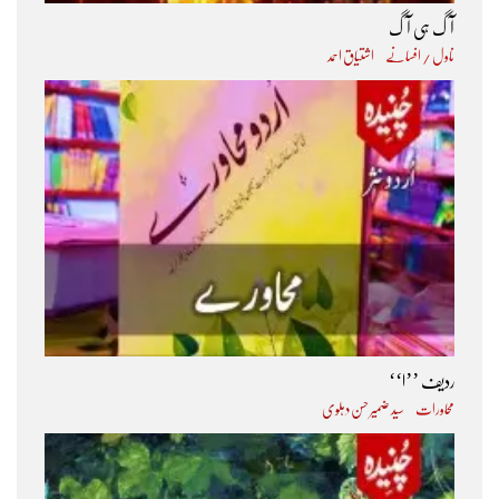
آگ ہی آگ
ناول / افسانے
اشتیاق احمد
ردیف ’’ا‘‘
محاورات
سید ضمیر حسن دہلوی