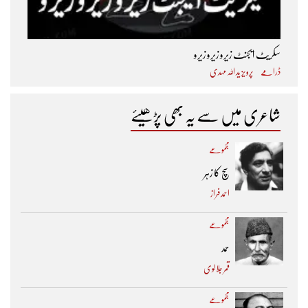
سکریٹ ایجنٹ زیرو زیرو زیرو
ڈرامے
پرویز ید اللہ مہدی
شاعری میں سے یہ بھی پڑھیئے
مجموعے
سچ کا زہر
احمد فراز
مجموعے
حمد
قمر جلالوی
مجموعے