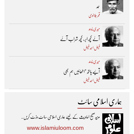
حمد
قمر جلالوی
میری پسند
آئے کچھ ابر، کچھ شراب آئے
فیض احمد فیض
میری پسند
آئیے ہاتھ ’اٹھائیں ہم بھی
فیض احمد فیض
ہماری اسلامی سائٹ
مزیدصحیح احادیث کے لیئے ہماری اسلامی سائٹ وزٹ کریں۔
www.islamiuloom.com