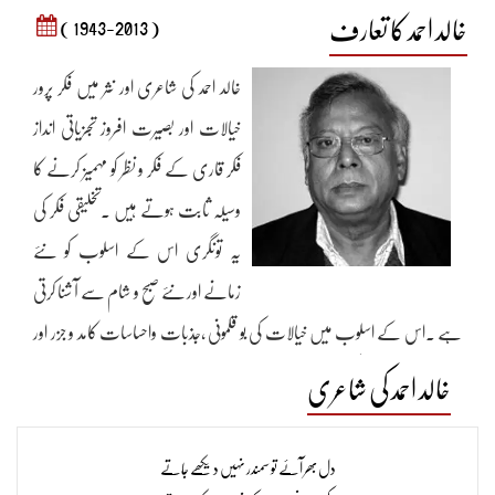
خالد احمد کا تعارف
( 1943-2013 )
خالد احمد کی شاعری اور نثر میں فکر پرور
خیالات اور بصیرت افروز تجزیاتی انداز
فکر قاری کے فکر و نظر کو مہمیز کرنے کا
وسیلہ ثابت ہوتے ہیں ۔تخلیقی فکر کی
یہ تونگری اس کے اسلوب کو نئے
زمانے اور نئے صبح و شام سے آ شنا کرتی
ہے ۔اس کے اسلوب میں خیالات کی بو قلمونی ،جذبات واحساسات کامد و جزر اور
پیرایہءاظہار کی مسحور کن دلکشی قاری کو قطرے میں دجلہ اور جزو میں کل کا منظر
خالد احمد کی شاعری
دکھانے پر قادر ہے ۔وہ جس سلیقے سے اپنے لا شعوری محرکات اور داخلی کیفیات
کو الفاظ کے قالب میں ڈھالتا ہے وہ اس کی انفرادیت کی دلیل ہے۔خیا لات
دل بھر آئے تو سمندر نہیں دیکھے جاتے