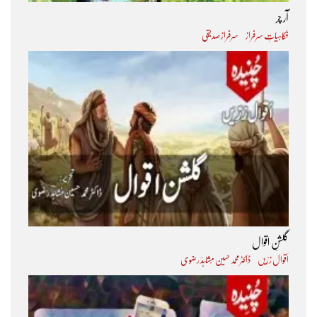
آر چر
فکاہیاتِ سرفراز
سرفراز صدیقی
گلشنِ اقوال
اَقوال زرّیں
ڈاکٹر محمد حسین مُشاہدؔ رضوی