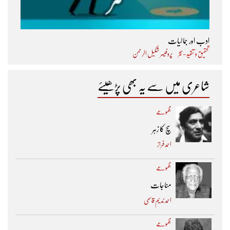
ادب اور جمالیات
تحقیق و تنقید - نثر
پروفیسر شکیل الرحمن
شاعری میں سے یہ بھی پڑھیئے
مجموعے
سچ کا زہر
احمد فراز
مجموعے
مناجات
احمد ندیم قاسمی
مجموعے