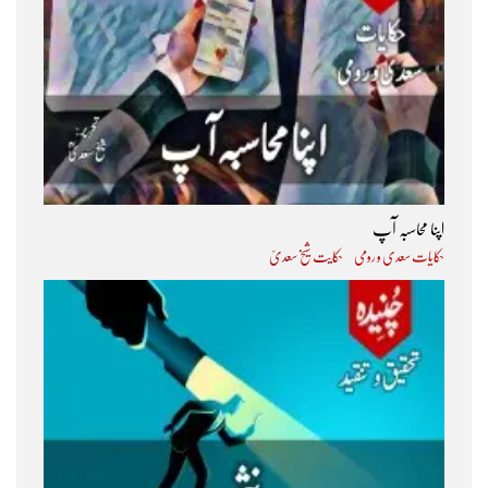
اپنا محاسبہ آپ
حکایات سعدی و رومی
حکایت شیخ سعدیؒ