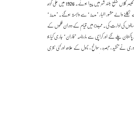
منظور حسین تھا 30 جولائی 1906 کو کیسر کلاں ضلع بلند شہر میں پیدا ہوئے۔ 1926 میں علی گڑھ
کلنے والے مشہور اخبار ’مدینہ‘ سے وابستہ ہوگئے۔ ’مدینہ‘
ر رسالوں کی ادارت کی۔ ممبئ میں قیام کے دوران فلموں کے
پاکستان چلے گئے اور کراچی سے ماہنامہ ’فاران‘ جاری کیا جو
 نے تنقید ، تبصرہ ، سوانح ، ناول کے علاوہ اورکئی نثری
ن کی وجہ سے اب تک دلچسپی کے ساتھ پڑھی جاتی ہیں۔ ماہر
ش خاموش ، شیرازہ ، محسوسات ماہر ، نغمات ماہر ماہر ، جذبات
ماہر ، کاروان حجاز ، زخم ومرہم ، یاد رفتگاں ، فردوس ، کردا ، طلسم حیات ۔12 مئی 1978 کو جدہ میں ایک مشاعرے کے دوران حرکت قلب