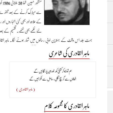
سے میٹرک کرنے کے بعد بجنور سے ن
کے علاوہ اور بھی کئی اخباروں او
لئے نغمے بھی لکھے۔ تقسیم کے بعد 
بہت جلد اس وقت کے بہترین ادبی رسالوں میں شمار ہونے لگا۔ ماہر القادری
اصناف میں لکھا ۔ ان کی نثری تحریریں اپنی شگفتگی اور رواں اسلوب بیا
ماہر القادری کی شاعری
القادری کی بیس سے زیادہ کتابیں شائع ہوئیں۔ کچھ کتابوں کے نام یہ ہیں۔ آت
ہم تو ڈبو کر کشتی کو، خود ہی پار لگائیں گے
بند ہوجانے سے انتقال ہوا۔
طُوفاں سے گر بچ نکلی، ساحل سے ٹکرائیں گے
( ماہر القادری )
ماہر القادری کا مجموعہ کلام