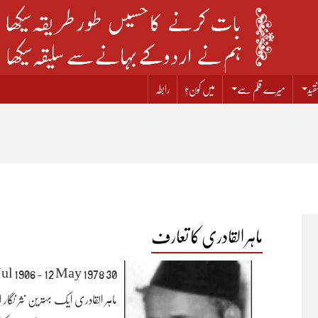
قید
میرے قلم سے
میں کون؟
رابطہ
ماہر القادری کا تعارف
30 Jul 1906 - 12 May 1978
ماہر القادری ایک بہترین نثر نگا