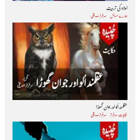
اولاد کی تربیت
ہمارے مسائل
سرفراز صدیقی
عقلمند اُلّو اور جوان گھوڑا
حکایات سرفراز
سرفراز صدیقی