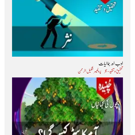
ادب اور جمالیات
تحقیق و تنقید - نثر
پروفیسر شکیل الرحمن