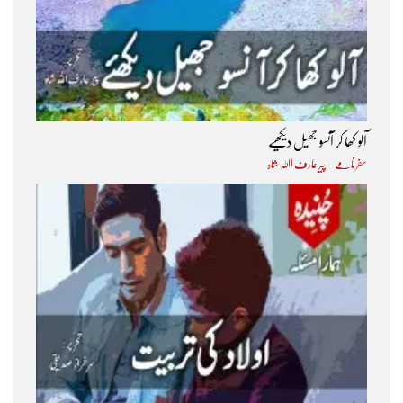
آلو کھا کر آنسو جھیل دیکھیے
سفرنامے
پیر عارف اﷲ شاہ