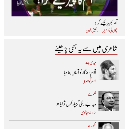
آم کا پیڑ کیسے گرا؟
بچوں کی کہانیاں
راکیش لوہیا
شاعری میں سے یہ بھی پڑھیئے
میری پسند
آلام روزگار کو آساں بنا دیا
اصغر گونڈوی
مجموعے
وجہِ بے رنگی گزپار کہوں تو کیا ہو
ساحر لدھیانوی
مجموعے