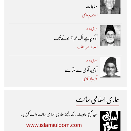
مناجات
احمد ندیم قاسمی
میری پسند
آہ کو چاہیے اِک عُمر اثر ہونے تک ​
اسد اللہ خان غالب
میری پسند
آدمی، آدمی سے ملتا ہے
جگر مراد آبادی
ہماری اسلامی سائٹ
مزیدصحیح احادیث کے لیئے ہماری اسلامی سائٹ وزٹ کریں۔
www.islamiuloom.com