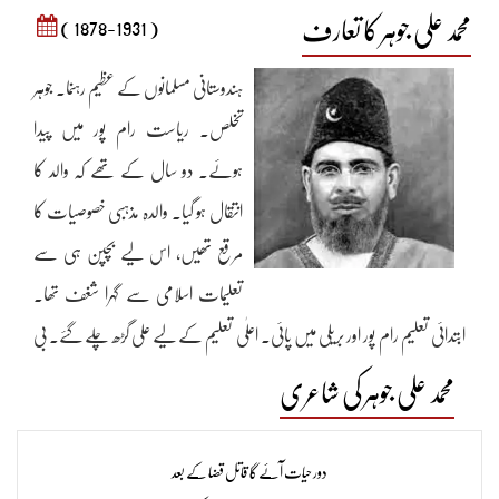
محمد علی جوہر کا تعارف
( 1878-1931 )
ہندوستانی مسلمانوں کے عظیم رہنما۔ جوہر
تخلص۔ ریاست رام پور میں پیدا
ہوئے۔ دو سال کے تھے کہ والد کا
انتقال ہو گیا۔ والدہ مذہبی خصوصیات کا
مرقع تھیں، اس لیے بچپن ہی سے
تعلیمات اسلامی سے گہرا شغف تھا۔
ابتدائی تعلیم رام پور اور بریلی میں پائی۔ اعلٰی تعلیم کے لیے علی گڑھ چلے گئے۔ بی
اے کا امتحان اس شاندار کامیابی سے پاس کیا کہ آلہ آباد یونیورسٹی میں اول
محمد علی جوہر کی شاعری
آئے۔ آئی سی ایس کی تکمیل آکسفورڈ یونیورسٹی میں کی۔ واپسی پر رام پور اور بڑودہ
کی ریاستوں میں ملازمت کی مگر جلد ہی ملازمت سے دل بھر گیا۔ اور کلکتہ جا کر
دور حیات آئے گا قاتل قضا کے بعد