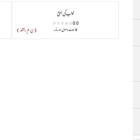
خواب کی بستی
مطابق ان کی لاش کو نذر آتش کردیا گیا۔وہ زندگی بھر دنیا کو چونکاتے رہے ت
0.0
( ن م راشد )
" 0 "ووٹ وصول ہوئے۔