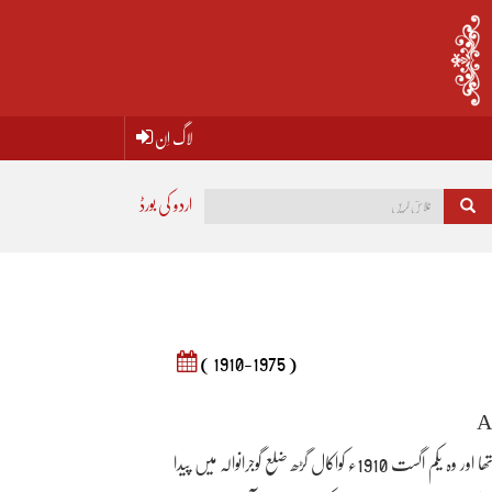
لاگ اِن
اردو کی بورڈ
( 1910-1975 )
ن۔م۔ راشد کا اصل نام نذر محمد تھا اور وہ یکم اگست 1910ء کواکال گڑھ ضلع گوجرانوالہ میں پیدا