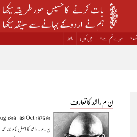
قید
میرے قلم سے
میں کون؟
رابطہ
ن م راشد کا تعارف
01 Aug 1910 - 09 Oct 1975