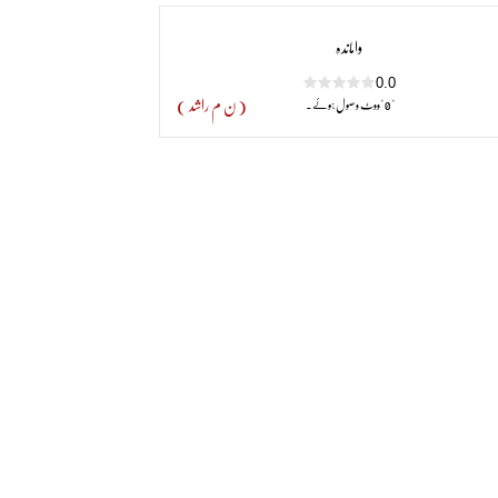
کی۔ زندگی کے آخری ایام میں وہ لندن میں مقیم تھے۔جہاں وہ 9 اکتوبر 1975ءکو وفات پاگئے ان کی وفات کے بعد ان کی وصیت کے
واماندہ
ھے اور موت کے بعدبھی اپنی یہ عادت ترک نہ کرسکے۔
0.0
( ن م راشد )
" 0 "ووٹ وصول ہوئے۔