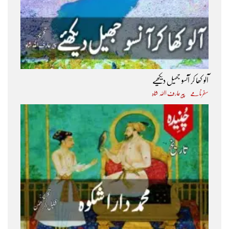
آلو کھا کر آنسو جھیل دیکھیے
سفرنامے
پیر عارف اﷲ شاہ