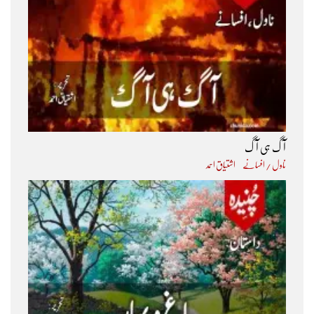
آگ ہی آگ
ناول / افسانے
اشتیاق احمد