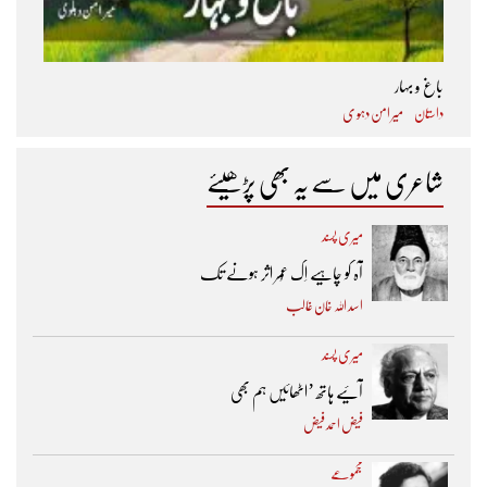
باغ و بہار
داستان
میر امن دہو ی
شاعری میں سے یہ بھی پڑھیئے
میری پسند
آہ کو چاہیے اِک عُمر اثر ہونے تک ​
اسد اللہ خان غالب
میری پسند
آئیے ہاتھ ’اٹھائیں ہم بھی
فیض احمد فیض
مجموعے