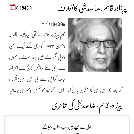
پیرزادہ قاسم رضا صدیقی کا تعارف
( 1943 )
08 Feb 1943
نام پیرزادہ قاسم صدیقی، پروفیسر ،ڈاکٹر۔
۸؍جون ۱۹۴۳ء کو دہلی کے ایک علمی
وادبی گھرانے میں پیدا ہوئے۔انھوں
نے ڈی جے سائنس کالج سے انٹر اور
جامعہ کراچی سے بی ایس سی(آنرز)
کے بعد ایم ایس سی کا امتحان پاس کیا۔ اس کے بعد نیو کیسل یونیورسٹی برطانیہ
سے پی ایچ ڈی کی ڈگری حاصل کی۔ تعلیم سے فارغ ہونے کے بعد درس
پیرزادہ قاسم رضا صدیقی کی شاعری
وتدریس کا پیشہ اختیار کیا اور جامعہ کراچی میں بحیثیت لکچرر مقرر ہوئے۔ دوران
ملازمت وہ جامعہ کراچی کے پرو وائس چانسلر اور رجسٹرار رکن سنڈیکیٹ، مشیر امور
زندگی نے جھیلے ہیں سب عذاب دنیا کے