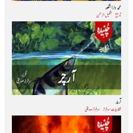
محمد دارا شکوہ
تاریخ
شکیل الرّحمٰن
آر چر
فکاہیاتِ سرفراز
سرفراز صدیقی