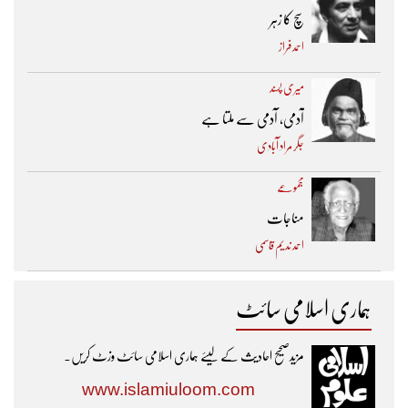
سچ کا زہر
احمد فراز
میری پسند
آدمی، آدمی سے ملتا ہے
جگر مراد آبادی
مجموعے
مناجات
احمد ندیم قاسمی
ہماری اسلامی سائٹ
مزیدصحیح احادیث کے لیئے ہماری اسلامی سائٹ وزٹ کریں۔
www.islamiuloom.com