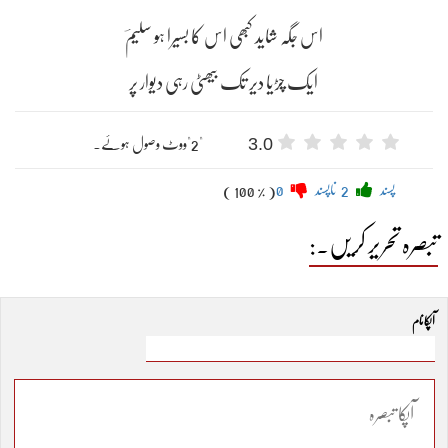
اس جگہ شاید کبھی اس کا بسیرا ہو سلیمؔ
ایک چڑیا دیر تک بیھٹی رہی دیوار پر ​
3.0
"2"ووٹ وصول ہوئے۔
پسند
2
ناپسند
0
( 100 % )
تبصرہ تحریر کریں۔:
آپکا نام