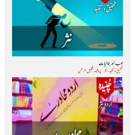
ادب اور جمالیات
تحقیق و تنقید - نثر
پروفیسر شکیل الرحمن