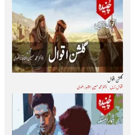
گلشنِ اقوال
اَقوال زرّیں
ڈاکٹر محمد حسین مُشاہدؔ رضوی