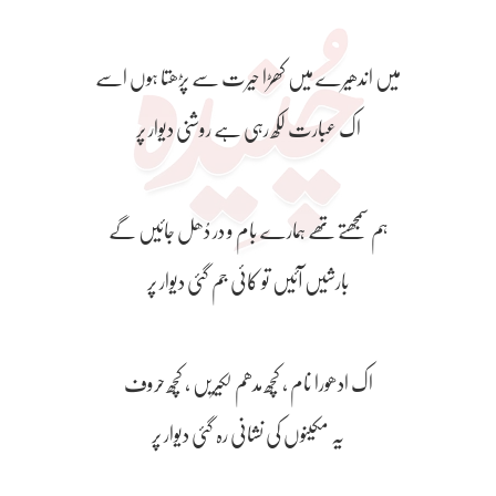
میں اندھیرے میں کھڑا حیرت سے پڑھتا ہوں اسے
اک عبارت لکھ رہی ہے روشنی دیوار پر
ہم سمجھتے تھے ہمارے بام و در دُھل جائیں گے
بارشیں آئیں تو کائی جم گئی دیوار پر
اک ادھورا نام ، کچھ مدھم لکیریں ، کچھ حروف
یہ مکینوں کی نشانی رہ گئی دیوار پر