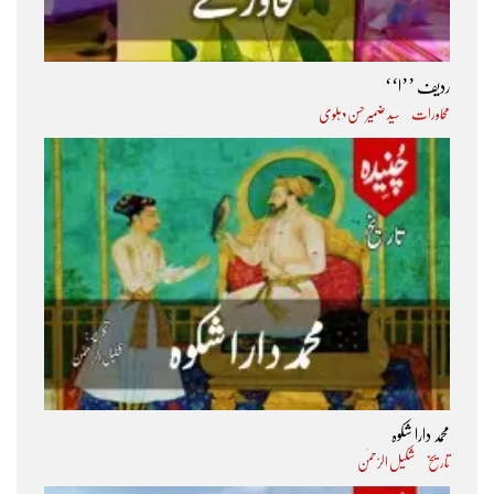
ردیف ’’ا‘‘
محاورات
سید ضمیر حسن دہلوی
محمد دارا شکوہ
تاریخ
شکیل الرّحمٰن