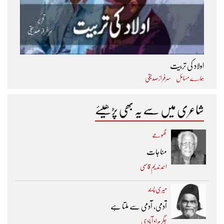
اولاد کی تربیت
ہمارے مسائل
سرفراز صدیقی
شاعری میں سے یہ بھی پڑھیئے
مجموعے
مناجات
احمد ندیم قاسمی
میری پسند
آدمی، آدمی سے ملتا ہے
جگر مراد آبادی