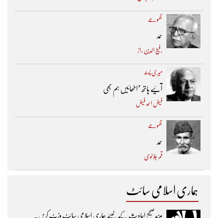
مجموعے
حمد
رفیع الدین راز
میری پسند
آئیے ہاتھ ’اٹھائیں ہم بھی
فیض احمد فیض
مجموعے
حمد
قمر جلالوی
ہماری اسلامی سائٹ
مزیدصحیح احادیث کے لیئے ہماری اسلامی سائٹ وزٹ کریں۔