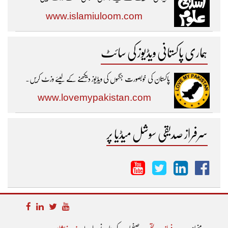
www.islamiuloom.com
ہماری پاکستانی ویڈیوز کی سائٹ
پاکستان کی خوبصورت جگہوں کی ویڈیوز دیکھنے کے لیئے وزٹ کریں۔
www.lovemypakistan.com
سرفراز صدیقی سوشل میڈیا پر