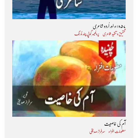
۱۸۵۷ء اور اُردو شاعری
تحقیق و تنقید شاعری
پروفیسر گوپی چند نارنگ
آم کی خاصیت
معلومات افزاء
سرفراز صدیقی