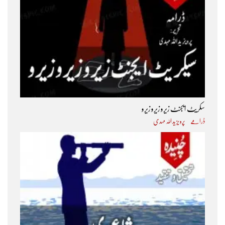
سکریٹ ایجنٹ زیرو زیرو زیرو
ڈرامے
پرویز ید اللہ مہدی