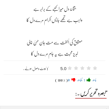
بتخانۂ دل میرا کعبے کے برابر ہے
واجب ہے تجھے جاناں اکرام مرے دل کا
معشوق کی اُلفت سے مت جان حسنؔ خالی
لبریز محبت ہے یہ جام مرے دل کا
5.0
"1"ووٹ وصول ہوئے۔
پسند
1
ناپسند
0
( 100 % )
تبصرہ تحریر کریں۔: