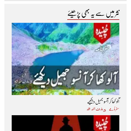
نثر میں سے یہ بھی پڑھیئے
آلو کھا کر آنسو جھیل دیکھیے
سفرنامے
پیر عارف اﷲ شاہ