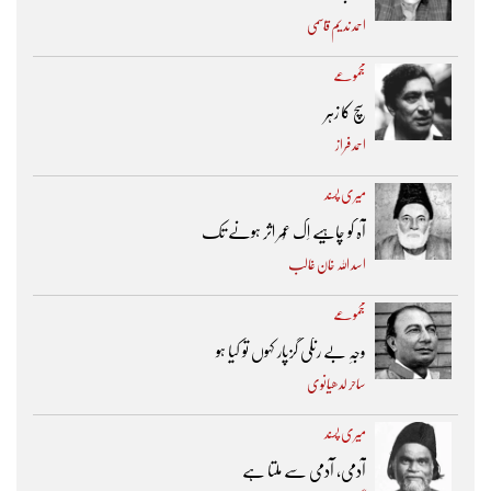
احمد ندیم قاسمی
مجموعے
سچ کا زہر
احمد فراز
میری پسند
آہ کو چاہیے اِک عُمر اثر ہونے تک ​
اسد اللہ خان غالب
مجموعے
وجہِ بے رنگی گزپار کہوں تو کیا ہو
ساحر لدھیانوی
میری پسند
آدمی، آدمی سے ملتا ہے