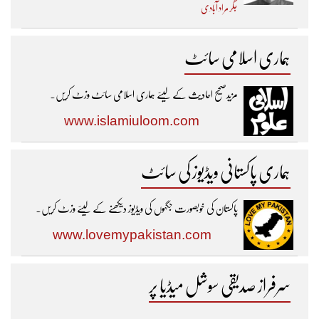
جگر مراد آبادی
ہماری اسلامی سائٹ
مزیدصحیح احادیث کے لیئے ہماری اسلامی سائٹ وزٹ کریں۔
www.islamiuloom.com
ہماری پاکستانی ویڈیوز کی سائٹ
پاکستان کی خوبصورت جگہوں کی ویڈیوز دیکھنے کے لیئے وزٹ کریں۔
www.lovemypakistan.com
سرفراز صدیقی سوشل میڈیا پر