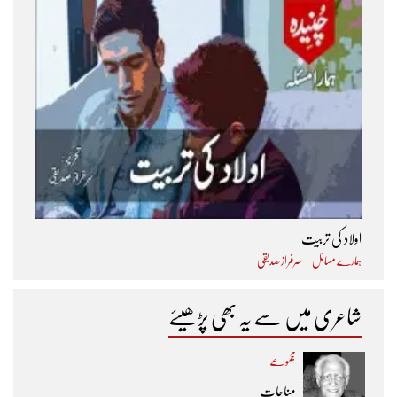
اولاد کی تربیت
ہمارے مسائل
سرفراز صدیقی
شاعری میں سے یہ بھی پڑھیئے
مجموعے
مناجات