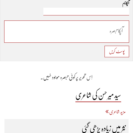
آپکا نام
پوسٹ کریں
اِس تحریر پر کوئی تبصرہ موجود نہیں۔
سید میر حسن کی شاعری
مزید شاعری
نثر میں زیادہ پڑھی گئی