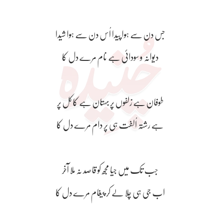
جس دن سے ہوا پیدا اُس دن سے ہوا شیدا
دیوانہ و سودائی ہے نام مرے دل کا
طوفان ہے زلفوں پر بہتان ہے کاکل پر
ہے رشتہ اُلفت ہی پر دام مرے دل کا
جب تک میں جیا مجھ کو قاصد نہ ملا آخر
اب جی ہی چلا لے کر پیغام مرے دل کا