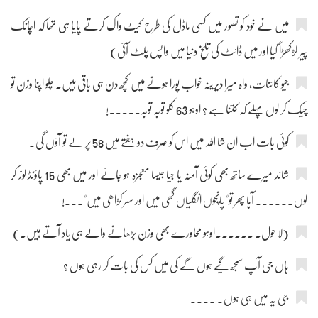
میں نے خود کو تصور میں کسی ماڈل کی طرح کیٹ واک کرتے پایا ہی تھا کہ اچانک
پیر لڑکھڑا گیا اور میں ڈائٹ کی تلخ دنیا میں واپس پلٹ آئی)
جیو کائنات، واہ میرا دیرینہ خواب پورا ہونے میں کچھ دن ہی باقی ہیں۔ چلو اپنا وزن تو
چیک کر لوں پہلے کہ کتنا ہے ؟ اوہو 63 کلو توبہ توبہ۔۔۔۔۔!
کوئی بات اب ان شا اللہ میں اس کو صرف دو ہفتے میں 58 پر لے تو آؤں گی۔
شائد میرے ساتھ بھی کوئی آمنہ یا جیا جیسا معجزہ ہو جائے اور میں بھی 15 پاؤنڈ لوز کر
لوں۔۔۔۔۔۔ آہا پھر تو" پانچوں انگلیاں گھی میں اور سر کڑاھی میں"۔۔۔!
(لا حول۔ ۔۔۔۔۔۔اوہو محاورے بھی وزن بڑھانے والے ہی یاد آتے ہیں۔)
ہاں جی آپ سمجھ گیے ہوں گے کی میں کس کی بات کر رہی ہوں ؟
جی یہ میں ہی ہوں۔ ۔۔۔۔