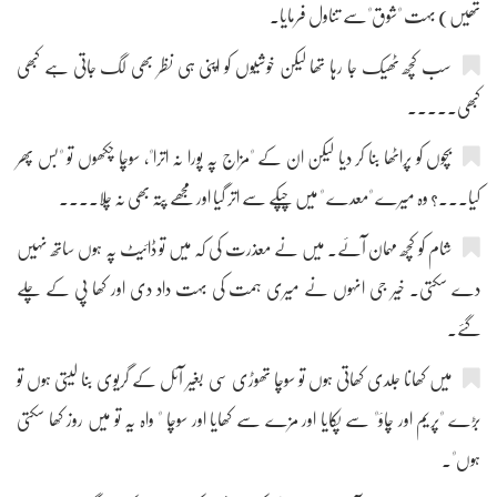
تھیں) بہت "شوق"سے تناول فرمایا۔
سب کچھ ٹھیک جا رہا تھا لیکن خوشیوں کو اپنی ہی نظر بھی لگ جاتی ہے کبھی
کبھی۔۔۔۔۔
بچوں کو پراٹھا بنا کر دیا لیکن ان کے "مزاج پہ پورا نہ اترا"، سوچا چکھوں تو "بس پھر
کیا۔۔۔؟ وہ میرے "معدے " میں چپکے سے اتر گیا اور مجھے پتہ بھی نہ چلا۔۔۔۔
شام کو کچھ مہمان آئے۔ میں نے معذرت کی کہ میں تو ڈائیٹ پہ ہوں ساتھ نہیں
دے سکتی۔ خیر جی انہوں نے میری ہمت کی بہت داد دی اور کھا پی کے چلے
گئے۔
میں کھانا جلدی کھاتی ہوں تو سوچا تھوڑی سی بغیر آئل کے گریوی بنا لیتی ہوں تو
بڑے "پریم اور چاؤ" سے پکایا اور مزے سے کھایا اور سوچا " واہ یہ تو میں روز کھا سکتی
ہوں"۔