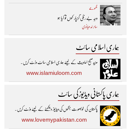
مجموعے
وجہِ بے رنگی گزپار کہوں تو کیا ہو
ساحر لدھیانوی
ہماری اسلامی سائٹ
مزیدصحیح احادیث کے لیئے ہماری اسلامی سائٹ وزٹ کریں۔
www.islamiuloom.com
ہماری پاکستانی ویڈیوز کی سائٹ
پاکستان کی خوبصورت جگہوں کی ویڈیوز دیکھنے کے لیئے وزٹ کریں۔
www.lovemypakistan.com