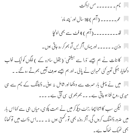
نام۔ ۔۔۔۔۔۔ مس نزاکت
عمر۔۔۔۔۔۔ (آہم) 16 سال اور "چند ماہ"
قد۔۔۔۔۔۔۔۔۔(آہم) 4 فٹ سے بھی اونچا
وزن۔ ۔۔۔۔۔ اور یہاں آ کر بس آہ بھر کر رہ جاتی ہوں۔
کائنات نے ہم جیسے "ذرا سے ہیلتھی" (بقول ساحرہ کے ) لوگوں کو ایک خواب
دکھایا، جسکی تعبیر کئی ممبران نے پا لی۔ اور ہم جیسے صرف آہیں بھرتے رہ گئے۔ ۔
میں نے پہلی بار حسرت سے دیکھا اور شامل نہ ہوئی۔ ڈایٹنگ کے نام سے ہی
میری روح فنا ہو جاتی ہے۔ ۔۔ جھرجھری سی آتی ہے۔ ۔۔۔
لیکن سب کا اتنا اچھا رزلٹ دیکھ کر میں نے ہمت پکڑی، میاں جی سے کہا اس بار
میں ضرور ڈائٹنگ کروں گی، آخر روزہ بھی تو رکھتی ہوں نہ۔ ۔۔۔اس ڈائٹ میں تو کھانا
بھی ٹھیک ٹھاک ہے۔