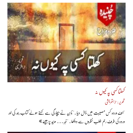
کھلتا کسی پہ کیوں نہ
تحریر : حرا قریشی
"اف وردہ کس مصیبت میں ڈال دیا۔" ناجیہ نے بیچارگی سے کہتے ہوئے کتاب بند کی اور
وردہ کی طرف رحم طلب نظروں سے دیکھا۔ "خبر... مزید پڑھیئے