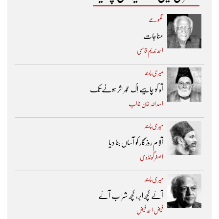
مجموعے
مناجات
احمد ندیم قاسمی
میری پسند
آہ کو چاہیے اِک عُمر اثر ہونے تک ​
اسد اللہ خان غالب
میری پسند
آلام روزگار کو آساں بنا دیا
اصغر گونڈوی
میری پسند
آئے کچھ ابر، کچھ شراب آئے
فیض احمد فیض