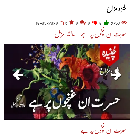
طنز و مزاح
10-05-2020
0
0
0
0
2753
حسرت ان غنچوں پہ ہے - عائشہ مزمل
حسرت ان غنچوں پہ ہے