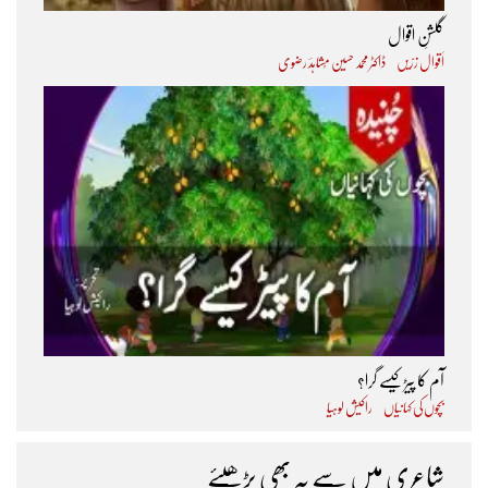
گلشنِ اقوال
اَقوال زرّیں
ڈاکٹر محمد حسین مُشاہدؔ رضوی
آم کا پیڑ کیسے گرا؟
بچوں کی کہانیاں
راکیش لوہیا
شاعری میں سے یہ بھی پڑھیئے