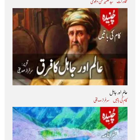
محاورات
سید ضمیر حسن دہلوی
عالم اور جاہل
کام کی باتیں
سرفراز صدیقی