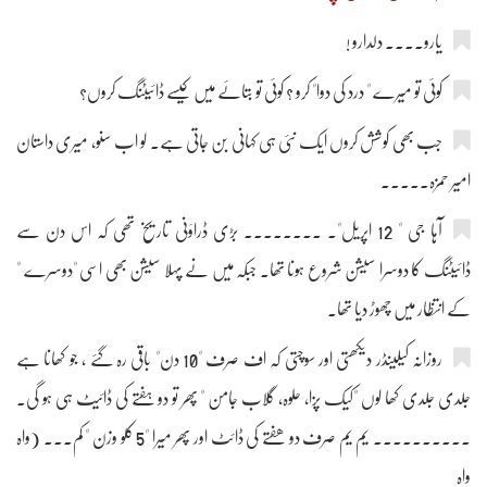
یارو.... دلدارو !
کوئی تو میرے " درد کی دوا" کرو ؟ کوئی تو بتائے میں کیسے ڈائیٹنگ کروں؟
جب بھی کوشش کروں ایک نئی ہی کہانی بن جاتی ہے۔ لو اب سنو، میری داستان
امیر حمزہ۔۔۔۔۔
آہا جی " 12 اپریل"۔ ۔۔۔۔۔۔۔۔ بڑی ڈراؤنی تاریخ تھی کہ اس دن سے
ڈائیٹنگ کا دوسرا سیشن شروع ہونا تھا۔ جبکہ میں نے پہلا سیشن بھی اسی "دوسرے "
کے انتظار میں چھوڑ دیا تھا۔
روزانہ کیلینڈر دیکھتی اور سوچتی کہ اف صرف "10 دن" باقی رہ گئے ، جو کھانا ہے
جلدی جلدی کھا لوں "کیک پزا، حلوہ، گلاب جامن " پھر تو دو ہفتے کی ڈائیٹ ہی ہو گی۔
۔۔۔۔۔۔۔۔۔۔ یم یم صرف دو ھفتے کی ڈائٹ اور پھر میرا "5 کلو وزن " کم۔۔۔ (واہ
واہ