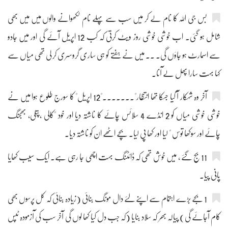
بس جی اللہ کا نام لے کر میں سب سے پہلے نام لکھوانے والوں میں میں بھی
شامل ہو گئی۔ اب خوشی خوشی روز ویٹ کرتی کہ کب 12 اپریل آئے گی اور میں جادو
سے اسمارٹ ہو جاؤں گی۔ ۔۔ میں نے ہفتے کو ہی ساری گروسری کر لی تھی میاں سے
کہا بہت سارا پھل لے آنا۔
آخر وہ شہکار آ گیا جسکا تھا انتظار"۔۔۔۔۔۔۔"12 اپریل" کا سورج طلوع ہوا میں نے
خوشی خوشی میاں کو 2 انڈے 4 سلائس چائے کا ناشتہ دیا اور خود "کالی ،پتلی، بھجنگ
چائے اور سوکھا توس " لیا اور کھا پی لیا۔ بچے اٹھے ان کو ناشتہ دیا۔
11 بج گئے ، میں خوش تھی کہ ڈائٹنگ بہت اچھی جا رہی ہے۔ ایک سیب کھایا
پانی پیا۔
1 بجے بڑے اہتمام سے اپنے لئے دال مونگ بنائی (زیادہ بنائی کہ کل پرسوں بھی
کام آجائے گی) پیالہ بھر کہ سلاد بنایا (کہ جب دل کیا کھا لوں گی آخر سب کی آزمودہ ٹپس