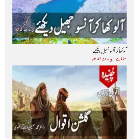
آلو کھا کر آنسو جھیل دیکھیے
سفرنامے
پیر عارف اﷲ شاہ