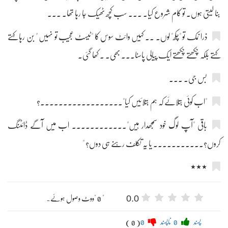
بنا لیتی ہوں۔ تو کام شروع کیا۔ ۔۔۔ سب کچھ ٹھیک جا رہا تھا۔ ۔۔۔
ذرا نمک تو "چکھ" لوں۔ ۔۔ کہیں وائٹ سوس کا "ٹیسٹ عجیب تو نہیں " بن رہا کہتے
کہتے بلکہ چکھتے چکھتے ایک پیالی پاسٹا۔۔۔ بھی۔ ۔ کھا گئی۔
بس جی۔ ۔۔۔
"اب کوئی بتلائے کہ ہم بتلائیں کیا"۔۔۔۔۔۔۔۔۔۔۔۔۔۔۔۔۔۔؟
باقی "آپ لوگ خود سمجھدار ہیں"۔۔۔۔۔۔۔۔۔۔۔۔ اب میں آگے ڈائٹنگ
کروں؟۔۔۔۔۔۔۔۔۔۔۔ یا یہ تکلف رہنے ہی دوں؟ "
٭٭٭
0.0
" 0 "ووٹ وصول ہوئے۔
پسند
0
ناپسند
0
( 0 )