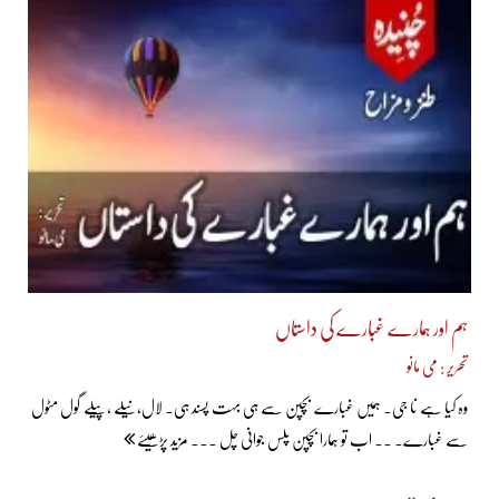
ہم اور ہمارے غبارے کی داستاں
تحریر : می مانو
وہ کیا ہے نا جی۔ ہمیں غبارے بچپن سے ہی بہت پسند ہی۔ لال،نیلے ،پیلے گول مٹول
سے غبارے۔ ۔۔ اب تو ہمارا بچپن پلس جوانی چل ... مزید پڑھیئے