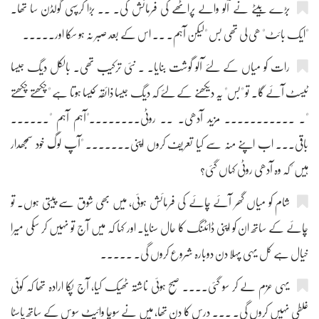
بڑے بیٹے نے آلو والے پراٹھے کی فرمائش کی۔ ۔۔ بڑا کرسپی گولڈن سا تھا۔
"ایک بائٹ" ھی لی تھی بس "لیکن آہم۔ ۔۔ اس کے بعد صبر نہ ہو سکا اور۔۔۔۔۔
رات کو میاں کے لئے آلو گوشت بنایا۔ ۔ نئی ترکیب تھی۔ بالکل دیگ جیسا
ٹیسٹ آئے گا۔ تو "بس" یہ دیکھنے کے لئے کہ دیگ جیسا ذائقہ کیسا ہوتا ہے "چکھتے چکھتے
"۔ ۔۔۔۔۔۔۔۔۔۔۔ مزید آدھی۔ ۔۔ روٹی۔۔۔۔۔۔۔۔"آہم آہم "۔۔۔۔۔۔
باقی۔۔۔ اب اپنے منہ سے کیا تعریف کروں اپنی۔۔۔۔۔۔۔ "آپ لوگ خود سمجھدار
ہیں "کہ وہ آدھی روٹی کہاں گئی؟
شام کو میاں گھر آئے چائے کی فرمائش ہوئی، میں بھی شوق سے پیتی ہوں۔ تو
چائے کے ساتھ ان کو اپنی ڈائٹنگ کا حال سنایا۔ اور کہا کہ میں آج تو نہیں کر سکی میرا
خیال ہے کل یہی پہلا دن دوبارہ شروع کروں گی۔ ۔۔۔۔۔
یہی عزم لے کر سو گئی۔۔۔۔ صبح ہوئی ناشتہ ٹھیک کیا، آج پکا ارادہ تھا کہ کوئی
غلطی نہیں کروں گی۔ ۔۔۔ درس کا دن تھا، میں نے سوچا وائیٹ سوس کے ساتھ پاسٹا