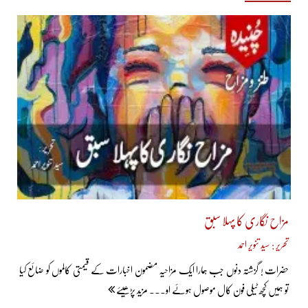
مزاح نگاری کا پہلا سبق
تحریر : سید تنویر احمد
حضرات ! گزشتہ دنوں جب ہمارا ایک مزاحیہ مضمون اخبارات کے قیمتی کالموں کو ضائع کیا
تو ہمیں کچھ ٹیلی فون کال موصول ہوئے او... مزید پڑھیئے