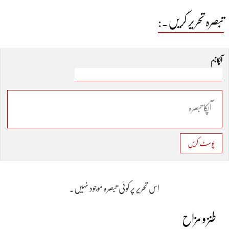
تبصرہ تحریر کریں۔:
آپکا نام
پوسٹ کریں
اِس تحریر پر کوئی تبصرہ موجود نہیں۔
طنز و مزاح