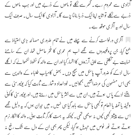
آزادی سے محروم رہے۔ گھر سے نکلے تو ماموں کے ڈربے میں اور جب ماموں کے
ڈربے سے نکلے تو شاید اپنا ایک ڈربا بنانا پڑے گا۔ آزادی کا ایک سال۔ صرف ایک
سال اور یہ آخری موقعہ ہے۔
آخری درخواست کرنے سے پہلے میں نے تمام ضروری مصالحہ بڑی احتیاط سے
جمع کیا، جن پروفیسروں سے مجھے اب ہم عمری کا فخر حاصل تھا، ان کے سامنے
نہایت بے تکلفی سے اپنی آرزوؤں کا اظہار کیا اور ان سے والد کو خطوط لکھوائے کہ اگلے
سال لڑکے کو ضرور آپ ہاسٹل میں بھیج دیں۔ بعض کامیاب طلباء کے والدین سے
بھی اس مضمون کی عرضداشتیں بھجوائیں۔ خود اعداد و شمار سے ثابت کیا کہ یونیورسٹی سے
جتنے لڑکے پاس ہوتے ہیں، ان میں سے اکثر ہاسٹل میں رہتے ہیں، اور یونیورسٹی کا کوئی
وظیفہ یا تمغہ یا انعام تو کبھی ہاسٹل سے باہر گیا ہی نہیں۔ میں حیران ہوں کہ یہ دلیل مجھے
اس سے پیشتر کبھی کیوں نہ سوجھی تھی۔ کیونکہ یہ بہت کارگر ثابت ہوئی۔ والد کا انکار نرم
ہوتے ہوتے غور غوص میں تبدیل ہو گیا، لیکن پھر بھی ان کے دل سے شک رفع نہ