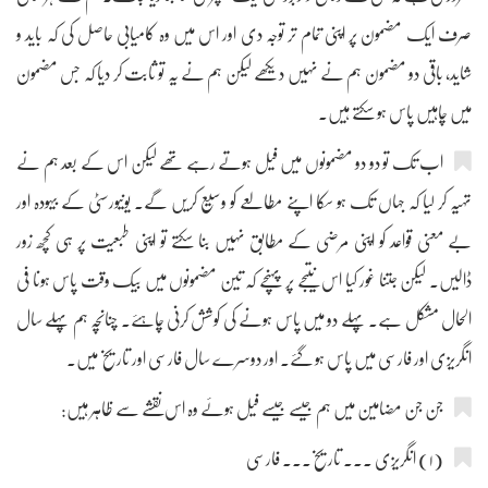
صرف ایک مضمون پر اپنی تمام تر توجہ دی اور اس میں وہ کامیابی حاصل کی کہ باید و
شاید، باقی دو مضمون ہم نے نہیں دیکھے لیکن ہم نے یہ تو ثابت کر دیا کہ جس مضمون
میں چاہیں پاس ہو سکتے ہیں۔
اب تک تو دو دو مضمونوں میں فیل ہوتے رہے تھے لیکن اس کے بعد ہم نے
تہیہ کر لیا کہ جہاں تک ہو سکا اپنے مطالعے کو وسیع کریں گے۔ یونیورسٹی کے بیہودہ اور
بے معنی قواعد کو اپنی مرضی کے مطابق نہیں بنا سکتے تو اپنی طبعیت پر ہی کچھ زور
ڈالیں۔ لیکن جتنا غور کیا اس نتیجے پر پہنچے کہ تین مضمونوں میں بیک وقت پاس ہونا فی
الحال مشکل ہے۔ پہلے دو میں پاس ہونے کی کوشش کرنی چاہئے۔ چنانچہ ہم پہلے سال
انگریزی اور فارسی میں پاس ہو گئے۔ اور دوسرے سال فارسی اور تاریخ میں۔
جن جن مضامین میں ہم جیسے جیسے فیل ہوئے وہ اس نقشے سے ظاہر ہیں:
(۱) انگریزی ۔۔۔ تاریخ۔۔۔ فارسی