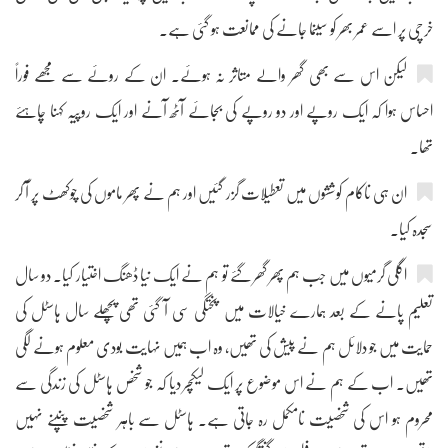
خرچی پر اسے عمر بھر کو سینما جانے کی ممانعت ہو گئی ہے۔
لیکن اس سے بھی گھر والے متاثر نہ ہوئے۔ ان کے روئے سے مجھے فوراً
احساس ہوا کہ ایک روپے اور دو روپے کی بجائے آٹھ آنے اور ایک روپیہ کہنا چاہئے
تھا۔
ان ہی ناکام کوششوں میں تعطیلات گزر گئیں اور ہم نے پھر ماموں کی چوکھٹ پر آ کر
سجدہ کیا۔
اگلی گرمیوں میں جب ہم پھر گھر گئے تو ہم نے ایک نیا ڈھنگ اختیار کیا۔ دو سال
تعلیم پانے کے بعد ہمارے خیالات میں پختگی سی آ گئی تھی پچھلے سال ہاسٹل کی
حمایت میں جو دلائل ہم نے پیش کی تھیں، وہ اب ہمیں نہایت بودی معلوم ہونے لگی
تھیں۔ اب کے ہم نے اس موضوع پر ایک لیکچر دیا کہ جو شخص ہاسٹل کی زندگی سے
محروم ہو اس کی شخصیت نامکمل رہ جاتی ہے۔ ہاسٹل سے باہر شخصیت پنپنے نہیں