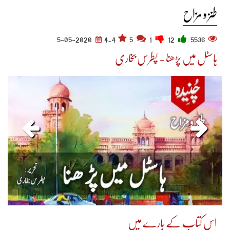
طنز و مزاح
5-05-2020
4.4
5
1
12
5536
ہاسٹل میں پڑھنا - پطرس بخاری
اس کتاب کے بارے میں