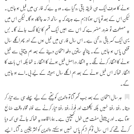
ہونے کا صرف ایک ہی طریقہ باقی رہ گیا ہے۔ وہ یہ ہے کہ فارسی میں فیل ہو جائیں۔
لیکن اس کے بعد تو پاس ہونا لازم ہے ہرچند کہ یہ سانحہ از حد جانکاہ ہو گا۔ لیکن اس میں
یہ مصلحت تو ضرور مضمر ہے کہ اس سے ہمیں ایک قسم کا ٹیکا لگ جائے گا۔ بس
یہی ایک کسر باقی رہ گئی ہے۔ اس سال فارسی میں فیل ہوں گے اور پھر اگلے سال
قطعی پاس ہو جائیں گے۔ چنانچہ ساتویں دفعہ امتحان دینے کے بعد ہم بیتابی سے فیل
ہونے کا انتظار کرنے لگے۔ یہ انتظار دراصل فیل ہونے کا انتظار نہ تھا بلکہ اس بات کا
انتظار تھا کہ اس فیل ہونے کے بعد ہم اگلے سال ہمیشہ کے لیے بی۔اے ہو جائیں
گے۔
ہر سال امتحان کے بعد جب گھر آتا تو والدین کو نتیجے کے لیے پہلے ہی سے تیار کر
دیتا۔ رفتہ رفتہ نہیں بلکہ یکلخت اور فوراً، رفتہ رفتہ تیار کرنے سے خواہ مخواہ وقت ضائع
ہوتا ہے۔ اور پریشانی مفت میں طول کھینچتی ہے۔ ہمارا قاعدہ یہ تھا کہ جاتے ہی کہہ دیا
کرتے تھے کہ اس سال تو کم از کم پاس نہیں ہو سکتے، والدین کو اکثر یقین نہ آتا۔ ایسے