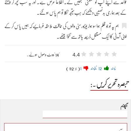
قواعد سے اپنے آپ کو مستثنیٰ سمجھیں گے۔ اطلاعاً عرض ہے۔ اور یہ سب کچھ کر چکنے
کے بعد ہماری بدنصیبی دیکھئے کہ جب نتیجہ نکلا تو ہم پاس ہو گئے۔
ہم پہ تو جو ظلم ہوا سو ہوا، یونیورسٹی والوں کی حماقت ملاحظہ فرمائیے کہ ہمیں پاس کر کے
اپنی آمدنی کا ایک مستقل ذریعہ ہاتھ سے گنوا بیٹھے۔
4.4
"14"ووٹ وصول ہوئے۔
پسند
12
ناپسند
1
( 92 % )
تبصرہ تحریر کریں۔:
آپکا نام