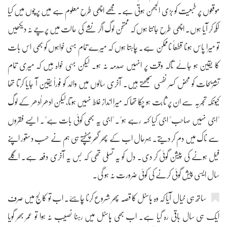
موقعوں پر طبعیت کو بڑی الجھن ہوتی ہے۔ مجھے اچھی طرح معلوم ہے میں پرچوں میں کیا
لکھ کر آیا ہوں۔ اچھی طرح جانتا ہوں کہ ممتحن لوگ اگر نشے کی حالت میں پرچے نہ دیکھیں
تو میرا پاس ہونا قطعاً ناممکن ہے۔ چاہتا ہوں کہ میرے تمام بہی خواہوں کو بھی اس بات
کا یقین ہو جائے تاکہ وقت پر انہیں صدمہ نہ ہو۔ لیکن بہی خواہ ہیں کہ میری تمام
تشریحات کو محض کسر نفسی سمجھتے ہیں۔ آخری سالوں میں والد کو فوراً یقین آ جایا کرتا تھا
کیونکہ تجربہ سے ان پر ثابت ہو چکا تھا کہ میرا انداز غلط نہیں ہوتا،لیکن ادھر اُدھر کے لوگ
"اجی نہیں صاحب" اجی کیا کہہ رہے ہو"۔ "اجی یہ بھی کوئی بات ہے"۔ ایسے فقروں
سے ناک میں دم کر دیتے۔ بہرحال اب کے پھر گھر پہنچتے ہی ہم نے حسب دستور اپنے
فیل ہونے کی پیشن گوئی کر دی۔ دل کو یہ تسلی تھی کہ بس یہ آخری دفعہ ہے۔ اگلے
سال ایسی پیش گوئی کرنے کی کوئی ضرورت نہ ہو گی۔
ساتھ ہی خیال آیا کہ وہ ہاسٹل کا قصہ پھر شروع کرنا چاہئے۔ اب تو کالج میں صرف
ایک ہی سال باقی رہ گیا ہے۔ اب بھی ہاسٹل میں رہنا نصیب نہ ہوا تو عمر بھر گویا