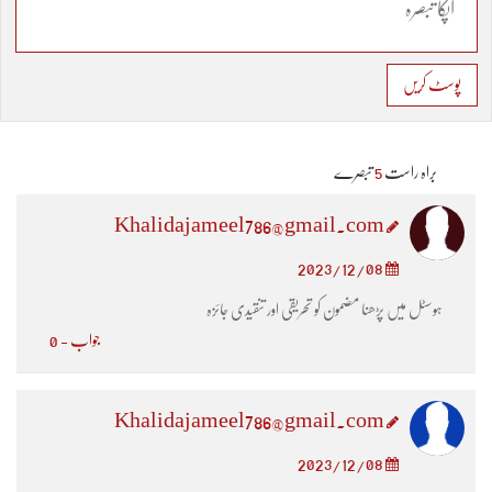
پوسٹ کریں
براہ راست
5
تبصرے
Khalidajameel786@gmail.com
2023/12/08
ہوسٹل میں پڑھنا مضمون کو تحریقی اور تنقیدی جائزہ
جواب - 0
Khalidajameel786@gmail.com
2023/12/08