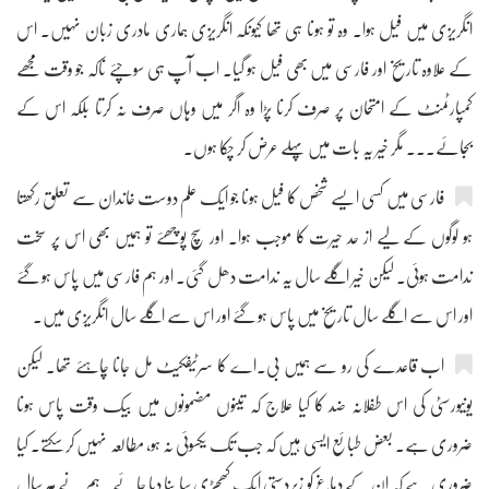
انگریزی میں فیل ہوا۔ وہ تو ہونا ہی تھا کیونکہ انگریزی ہماری مادری زبان نہیں۔ اس
کے علاوہ تاریخ اور فارسی میں بھی فیل ہو گیا۔ اب آپ ہی سوچئے ناکہ جو وقت مجھے
کمپارٹمنٹ کے امتحان پر صرف کرنا پڑا وہ اگر میں وہاں صرف نہ کرتا بلکہ اس کے
بجائے۔۔۔ مگر خیر یہ بات میں پہلے عرض کر چکا ہوں۔
فارسی میں کسی ایسے شخص کا فیل ہونا جو ایک علم دوست خاندان سے تعلق رکھتا
ہو لوگوں کے لیے از حد حیرت کا موجب ہوا۔ اور سچ پوچھئے تو ہمیں بھی اس پر سخت
ندامت ہوئی۔ لیکن خیر اگلے سال یہ ندامت دھل گئی۔ اور ہم فارسی میں پاس ہو گئے
اور اس سے اگلے سال تاریخ میں پاس ہو گئے اور اس سے اگلے سال انگریزی میں۔
اب قاعدے کی رو سے ہمیں بی۔اے کا سرٹیفکیٹ مل جانا چاہئے تھا۔ لیکن
یونیورسٹی کی اس طفلانہ ضد کا کیا علاج کہ تینوں مضمونوں میں بیک وقت پاس ہونا
ضروری ہے۔ بعض طبائع ایسی ہیں کہ جب تک یکسوئی نہ ہو، مطالعہ نہیں کر سکتے۔ کیا
ضروری ہے کہ ان کے دماغ کو زبردستی ایک کھچڑی سا بنا دیا جائے۔ ہم نے ہر سال