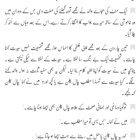
ایک منٹ کی بجائے والد نے مجھے آدھ گھنٹے کی مہلت دی جس کے دوران میں
وہ خاموشی کے ساتھ میرے جواب کا انتظار کرتے رہے، اس کے بعد وہاں سے اُٹھ کر
چلا آیا۔
تین چار دن کے بعد مجھے اپنی غلطی کا احساس ہوا، مجھے شخصیت نہیں سیرت کہنا
چاہئے۔ شخصیت ایک بے رنگ سا لفظ ہے۔ سیرت کے لفظ سے نیکی ٹپکتی ہے۔
چنانچہ میں نے سیرت کو اپنا تکیہ کلام بنا لیا۔ لیکن یہ بھی مفید ثابت نہ ہوا۔ والد کہنے
لگے۔ "کیا سیرت سے تمہارا مطلب چال چلن ہے یا کچھ اور؟" میں نے کہا "چال چلن
کہہ لیجئے۔"
"تو گویا دماغی اور جسمانی صحت کے علاوہ چال چلن بھی اچھا ہونا چاہئے۔"
میں نے کہا۔ "بس یہی تو میرا مطلب ہے۔"
"اور یہ چال چلن ہاسٹل میں رہنے سے بہت اچھا ہو جاتا ہے!"