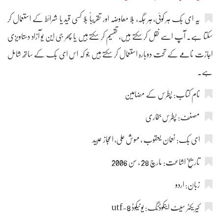
یہ ای بُک ہر کوئی، ہر جگہ، بلا معاوضہ اور تقریباً بلا کسی قید یا شرائط کے استعمال کر
سکتا ہے۔ آپ اسے نقل کر سکتے ہیں، تقسیم کر سکتے ہیں یا پھر جی این یو آزاد دستاویزی
اجازت نامے کے تحت دوبارہ استعمال کر سکتے ہیں جو کہ اس ای بُک کے ساتھ شامل
ہے۔
نام کتاب: پطرس کے مضامین
مصنف: پطرس بخاری
ای بُک: نعمان یعقوب ، مہوش علی، اعجاز عبید
تاریخِ اشاعت: مارچ 28 ، سن 2006
زبان: اردو
کیریکٹر سیٹ اینکوڈنگ: یونیکوڈ utf-8