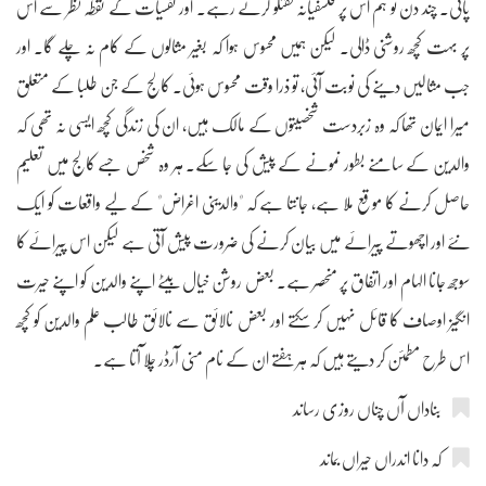
پاتی۔ چند دن تو ہم اس پر فلسفیانہ گفتگو کرتے رہے۔ اور نفسیات کے نقطہ نظر سے اس
پر بہت کچھ روشنی ڈالی۔ لیکن ہمیں محسوس ہوا کہ بغیر مثالوں کے کام نہ چلے گا۔ اور
جب مثالیں دینے کی نوبت آئی، تو ذرا وقت محسوس ہوئی۔ کالج کے جن طلبا کے متعلق
میرا ایمان تھا کہ وہ زبردست شخصیتوں کے مالک ہیں، ان کی زندگی کچھ ایسی نہ تھی کہ
والدین کے سامنے بطور نمونے کے پیش کی جا سکے۔ ہر وہ شخص جسے کالج میں تعلیم
حاصل کرنے کا موقع ملا ہے، جانتا ہے کہ "والدینی اغراض" کے لیے واقعات کو ایک
نئے اور اچھوتے پیرائے میں بیان کرنے کی ضرورت پیش آتی ہے لیکن اس پیرائے کا
سوجھ جانا الہام اور اتفاق پر منحصر ہے۔ بعض روشن خیال بیٹے اپنے والدین کو اپنے حیرت
انگیز اوصاف کا قائل نہیں کر سکتے اور بعض نالائق سے نالائق طالب علم والدین کو کچھ
اس طرح مطمئن کر دیتے ہیں کہ ہر ہفتے ان کے نام منی آرڈر چلا آتا ہے۔
بناداں آں چناں روزی رساند
کہ دانا اندراں حیراں بماند