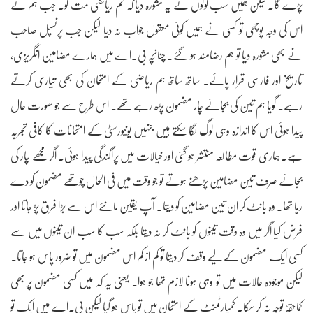
پڑے گا۔ لیکن ہمیں سب لوگوں نے یہ مشورہ دیا کہ تم ریاضی مت لو۔ جب ہم نے
اس کی وجہ پوچھی تو کسی نے ہمیں کوئی معقول جواب نہ دیا لیکن جب پرنسپل صاحب
نے بھی مشورہ دیا تو ہم رضامند ہو گئے۔ چنانچہ بی۔اے میں ہمارے مضامین انگریزی،
تاریخ اور فارسی قرار پائے۔ ساتھ ساتھ ہم ریاضی کے امتحان کی بھی تیاری کرتے
رہے۔ گویا ہم تین کی بجائے چار مضمون پڑھ رہے تھے۔ اس طرح سے جو صورت حال
پیدا ہوئی اس کا اندازہ وہی لوگ لگا سکتے ہیں جنہیں یونیورسٹی کے امتحانات کا کافی تجربہ
ہے۔ ہماری قوت مطالعہ منتشر ہو گئی اور خیالات میں پراگندگی پیدا ہوئی۔ اگر مجھے چار کی
بجائے صرف تین مضامین پڑھنے ہوتے تو جو وقت میں فی الحال چوتھے مضمون کو دے
رہا تھا۔ وہ بانٹ کر ان تین مضامین کو دیتا۔ آپ یقین مانئے اس سے بڑا فرق پڑ جاتا اور
فرض کیا اگر میں وہ وقت تینوں کو بانٹ کر نہ دیتا بلکہ سب کا سب ان تینوں میں سے
کسی ایک مضمون کے لیے وقف کر دیتا تو کم از کم اس مضمون میں تو ضرور پاس ہو جاتا۔
لیکن موجودہ حالات میں تو وہی ہونا لازم تھا جو ہوا۔ یعنی یہ کہ میں کسی مضمون پر بھی
کماحقہٗ توجہ نہ کر سکا۔ کمپارٹمنٹ کے امتحان میں تو پاس ہو گیا لیکن بی۔اے میں ایک تو