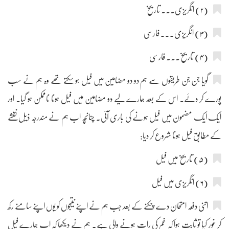
(۲) انگریزی۔۔۔ تاریخ
(۳) انگریزی۔۔۔ فارسی
(۴) تاریخ۔۔۔ فارسی
گویا جن جن طریقوں سے ہم دو دو مضامین میں فیل ہو سکتے تھے وہ ہم نے سب
پورے کر دئے۔ اس کے بعد ہمارے لیے دو مضامین میں فیل ہونا ناممکن ہو گیا۔ اور
ایک ایک مضمون میں فیل ہونے کی باری آئی۔ چنانچہ اب ہم نے مندرجہ ذیل نقشے
کے مطابق فیل ہونا شروع کر دیا:
(۵) تاریخ میں فیل
(۶) انگریزی میں فیل
اتنی دفعہ امتحان دے چکنے کے بعد جب ہم نے اپنے نتیجوں کو یوں اپنے سامنے رکھ
کر غور کیا تو ثابت ہوا کہ غم کی رات ہونے والی ہے۔ ہم نے دیکھا کہ اب ہمارے فیل