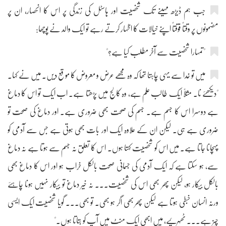
جب ہم ڈیڑھ مہینے تک شخصیت اور ہاسٹل کی زندگی پر اس کا انحصار، ان پر
مضمونوں پر وقتاً فوقتاً اپنے خیالات کا اظہار کرتے رہے تو ایک والد نے پوچھا:
"تمہارا شخصیت سے آخر مطلب کیا ہے؟"
میں تو خدا سے یہی چاہتا تھا کہ وہ مجھے عرض و معروض کا موقع دیں۔ میں نے کہا۔
"دیکھئے نا۔ مثلاً ایک طالب علم ہے، وہ کالج میں پڑھتا ہے۔ اب ایک تو اس کا دماغ
ہے دوسرا اس کا جسم ہے۔ جسم کی صحت بھی ضروری ہے۔ اور دماغ کی صحت تو
ضروری ہے ہی۔ لیکن ان کے علاوہ ایک اور بات بھی ہوتی ہے جس سے آدمی کو
پہچانا جاتا ہے۔ میں اس کو شخصیت کہتا ہوں۔ اس کا تعلق نہ جسم سے ہوتا ہے نہ دماغ
سے، ہو سکتا ہے کہ ایک آدمی کی جسمانی صحت بالکل خراب ہو اور اس کا دماغ بھی
بالکل بیکار ہو، لیکن پھر بھی اس کی شخصیت۔۔۔ نہ خیر دماغ تو بیکار نہیں ہونا چاہئے
ورنہ انسان خبطی ہوتا ہے لیکن پھر بھی اگر ہو بھی۔ تو بھی۔۔۔ گویا شخصیت ایک ایسی
چیز ہے۔۔۔ ٹھہرئیے، میں ابھی ایک منٹ میں آپ کو بتاتا ہوں۔"