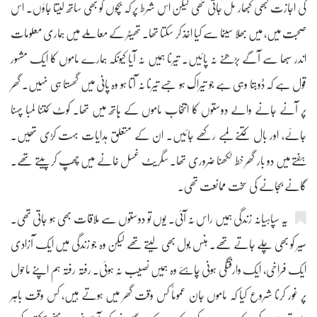
کی اجازت کبھی کبھار مل جاتی تھی لیکن اس شرط پر کہ بچوں کو بھی ساتھ لیتا جاؤں۔ اس
صحبت میں، میں بھلا سینما سے کیا اخذ کر سکتا تھا۔ تھیٹر کے معاملے میں ہماری معلومات
اندر سبھا سے آگے بڑھنے نہ پائیں۔ تیرنا ہمیں نہ آیا کیونکہ ہمارے ماموں کا ایک مشہور
قول ہے کہ ڈوبتا وہی ہے جو تیراک ہو جسے تیرنا نہ آتا ہو وہ پانی میں گھستا ہی نہیں۔ گھر
پر آنے جانے والے دوستوں کا انتخاب ماموں کے ہاتھ میں تھا۔ کوٹ کتنا لمبا پہنا
جائے، اور بال کتنے لمبے رکھے جائیں۔ ان کے متعلق ہدایات بہت کڑی تھیں۔
ہفتے میں دو بار گھر خط لکھنا ضروری تھا۔ سگریٹ غسل خانے میں چھپ کر پیتے تھے۔
گانے بجانے کی سخت ممانعت تھی۔
یہ سپاہیانہ زندگی ہمیں راس نہ آئی۔ یوں تو دوستوں سے ملاقات بھی ہو جاتی تھی۔
سیر کو بھی چلے جاتے تھے۔ ہنس بول بھی لیتے تھے لیکن وہ جو زندگی میں ایک آزادی
ایک فراخی، ایک وارفتگی ہونی چاہئے وہ ہمیں نصیب نہ ہوئی۔ رفتہ رفتہ ہم اپنے ماحول
پر غور کرنا شروع کیا کہ ماموں جان عموماً کس وقت گھر میں ہوتے ہیں، کس وقت باہر