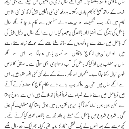
سال ناکامی کا منہ دیکھنا پڑا۔ لیکن اگلے سال گرمی کی چھٹیوں میں پہلے سے بھی زیادہ
شدومد کے ساتھ تبلیغ کا کام جاری رکھتا۔ ہر دفعہ نئی نئی دلیلیں پیش کرتا، نئی نئی مثالیں
کام میں لاتا۔ جب شخصیت اور سیرت والے مضمون سے کام نہ چلا تو اگلے سال
ہاسٹل کی زندگی کے انضباط اور باقاعدگی پر تبصرہ کیا۔ اس سے اگلے سال یہ دلیل پیش کی
کہ ہاسٹل میں رہنے سے پروفیسروں کے ساتھ ملنے جلنے کے موقعے زیادہ ملتے رہتے
ہیں۔ اور ان "بیرون از کالج" ملاقاتوں سے انسان پارس ہو جاتا ہے۔ اس سے اگلے
سال یہ مطلب یوں ادا کیا کہ ہاسٹل کی آب و ہوا بڑی اچھی ہوتی ہے۔ صفائی کا خاص
طور پر خیال رکھا جاتا ہے۔ مکھیاں اور مچھر مارنے کے لیے کئی کئی افسر مقرر ہیں۔ اس
سے اگلے سال یوں سخن پیرا ہوا کہ جب بڑے بڑے حکام کالج کا معائنہ کرتے آتے
ہیں تو ہاسٹل میں رہنے والے طلباء سے فرداً فرداً ہاتھ ملاتے ہیں، اس سے رسوخ بڑھتا
ہے لیکن جوں جوں زمانہ گزرتا گیا، میری تقریروں میں جوش بڑھتا گیا، معقولیت کم ہوتی
گئی۔ شروع شروع میں ہاسٹل کے مسئلے پر والد مجھ سے باقاعدہ بحث کیا کرتے تھے۔
کچھ عرصے کے بعد انہوں نے یک لفظی انکار کا رویہ اختیار کیا۔ پھر ایک آدھ سال مجھے