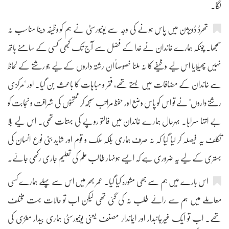
لگا۔
تھرڈ ڈویژن میں پاس ہونے کی وجہ سے یونیورسٹی نے ہم کو وظیفہ دینا مناسب نہ
سمجھا۔ چونکہ ہمارے خاندان نے خدا کے فضل سے آج تک کبھی کسی کے سامنے ہاتھ
نہیں پھیلایا اس لیے وظیفے کا نہ ملنا خصوصاً ان رشتہ داروں کے لیے جو رشتے کے لحاظ
سے خاندان کے مضافات میں بستے تھے، فخر و مباہات کا باعث بن گیا۔ اور "مرکزی
رشتے داروں" نے تو اس کو پاس وضع اور حفظ مراتب سمجھ کر ممتحنوں کی شرافت و نجابت کو
بے انتہا سراہا۔ بہرحال ہمارے خاندان میں فالتو روپے کی بہتات تھی۔ اس لیے بلا
تکلف یہ فیصلہ کر لیا گیا کہ نہ صرف ہماری بلکہ ملک و قوم اور شاید بنی نوع انسان کی
بہتری کے لیے یہ ضروری ہے کہ ایسے ہونہار طالب علم کی تعلیم جاری رکھی جائے۔
اس بارے میں ہم سے بھی مشورہ کیا گیا۔ عمر بھر میں اس سے پہلے ہمارے کسی
معاملے میں ہم سے رائے طلب نہ کی گئی تھی لیکن اب تو حالات بہت مختلف
تھے۔ اب تو ایک غیرجانبدار اور ایماندار مصنف یعنی یونیورسٹی ہماری بیدار مغزی کی