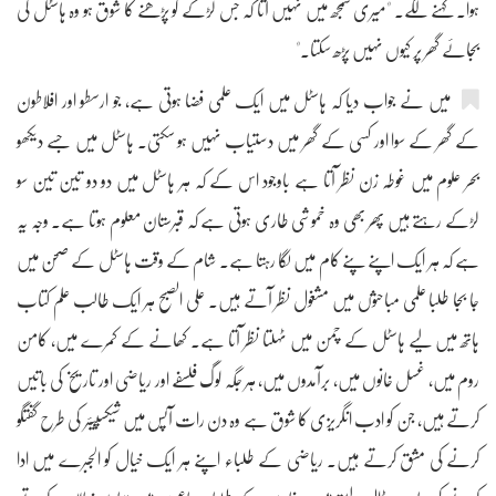
ہوا۔ کہنے لگے۔ "میری سمجھ میں نہیں آتا کہ جس لڑکے کو پڑھنے کا شوق ہو وہ ہاسٹل کی
بجائے گھر پر کیوں نہیں پڑھ سکتا۔"
میں نے جواب دیا کہ ہاسٹل میں ایک علمی فضا ہوتی ہے، جو ارسطو اور افلاطون
کے گھر کے سوا اور کسی کے گھر میں دستیاب نہیں ہو سکتی۔ ہاسٹل میں جسے دیکھو
بحر علوم میں غوطہ زن نظر آتا ہے باوجود اس کے کہ ہر ہاسٹل میں دو دو تین تین سو
لڑکے رہتے ہیں پھر بھی وہ خموشی طاری ہوتی ہے کہ قبرستان معلوم ہوتا ہے۔ وجہ یہ
ہے کہ ہر ایک اپنے پنے کام میں لگا رہتا ہے۔ شام کے وقت ہاسٹل کے صحن میں
جا بجا طلبا علمی مباحثوں میں مشغول نظر آتے ہیں۔ علی الصبح ہر ایک طالب علم کتاب
ہاتھ میں لیے ہاسٹل کے چمن میں ٹہلتا نظر آتا ہے۔ کھانے کے کمرے میں، کامن
روم میں، غسل خانوں میں، برآمدوں میں، ہر جگہ لوگ فلسفے اور ریاضی اور تاریخ کی باتیں
کرتے ہیں، جن کو ادب انگریزی کا شوق ہے وہ دن رات آپس میں شیکسپیئر کی طرح گفتگو
کرنے کی مشق کرتے ہیں۔ ریاضی کے طلباء اپنے ہر ایک خیال کو الجبرے میں ادا