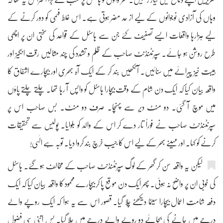
وہاں کی آزادی نوجوانوں کے لیے از حد مضر ہوتی ہے۔ اس غلط فہمی کو دور کرنے کے
لیے ہزارہا واقعات ایسے تصنیف کئے جن سے ہاسٹل کے قواعد کی سختی ان پر اچھی
طرح روشن ہو جائے۔ سپرنٹنڈنٹ صاحب کے ظلم و تشدد کی چند مثالیں رقت انگیز اور
ہیبت خیز پیرائے میں سنائیں۔ آنکھیں بند کر کے ایک آہ بھری اور بیچارے اشفاق کا
واقعہ بیان کیا کہ ایک دن شام کے وقت بیچارا ہاسٹل کو واپس آ رہا تھا۔ چلتے چلتے پاؤں
میں موچ آ گئی۔ دو منٹ دیر سے پہنچا۔ صرف دو منٹ۔ بس صاحب اس پر
سپرنٹنڈنٹ صاحب نے فوراً تار دے کر اس کے والد کو بلوایا۔ پولیس سے تحقیقات
کرنے کو کہا۔ اور مہینے بھر کے لیے اس کا جیب خرچ بند کروا دیا۔ توبہ ہے الٰہی!
لیکن یہ واقعہ سن کر گھر کے لوگ سپرنٹنڈنٹ صاحب کے مخالف ہو گئے۔ ہاسٹل
کی خوبی ان پر واضح نہ ہوئی۔ پھر ایک دن موقع پا کر بیچارے محمود کا واقعہ بیان کیا کہ ایک
دفعہ شامت اعمال بیچارا سینما دیکھنے چلا گیا۔ قصور اس سے یہ ہوا کہ ایک روپے والے
درجے میں جانے کی بجائے دو روپے والے درجے میں چلا گیا۔ بس اتنی سی فضول