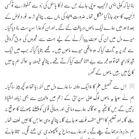
بنا لیا کہ کوئی ایسی ترکیب سوچی جائے جس سے لڑکا ہاسٹل کی زد سے محفوظ رہے تو کسی
ترکیب کا سوجھ جانا کیا مشکل تھا۔ ضرورت ایجاد کی ماں ہے۔ چنانچہ از حد غور و خوض کے
بعد لاہور میں ہمارے ایک ماموں دریافت کئے گئے۔ اور ان کو ہمارا سرپرست بنا دیا گیا۔
میرے دل میں ان کی عزت پیدا کرنے کے لیے بہت سے شجروں کی ورق گردانی
سے مجھ پر یہ ثابت کیا کہ وہ واقعی میرے ماموں ہیں۔ مجھے بتایا گیا کہ جب میں ایک
شیرخوار بچہ تھا تو وہ مجھ سے بے انتہا محبت کیا کرتے تھے۔ چنانچہ فیصلہ یہ ہوا کہ ہم پڑھیں
کالج میں رہیں ماموں کے گھر۔
اس سے تحصیل علم کا جو ایک ولولہ سا ہمارے دل میں اُٹھ رہا تھا وہ کچھ بیٹھ سا گیا۔
ہم نے سوچا یہ ماموں لوگ اپنی سرپرستی کے زعم میں والدین سے بھی زیادہ احتیاط
برتیں گے جس کا نتیجہ یہ ہو گا کہ ہمارے دماغی اور روحانی قویٰ کو پھلنے پھولنے کا موقع نہ
ملے گا۔ اور تعلیم کا اصلی مقصد فوت ہو جائے گا۔ چنانچہ وہی ہوا جس کا ہمیں خوف تھا۔
ہم روزبروز مرجھاتے چلے گئے۔ اور ہمارے دماغ پر پھپھوندی سی جمنے لگی۔ سینما جانے