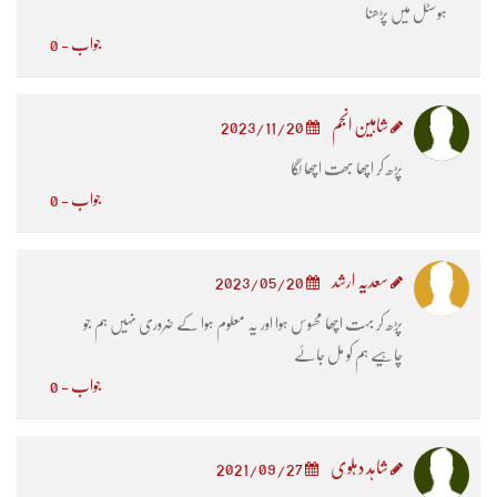
ہوسٹل میں پڑھنا
جواب - 0
شاہین انجم
2023/11/20
پڑھ کر اچھا بھت اچھا لگا
جواب - 0
سعدیہ ارشد
2023/05/20
پڑھ کر بہت اچھا محسوس ہوا اور یہ معلوم ہوا کے ضروری نہیں ہم جو
چاہیے ہم کو مل جاۓ
جواب - 0
شاہد دہلوی
2021/09/27