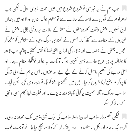
جب ہم نے یہ خبر سنی تو شروع شروع میں ہمیں سخت مایوسی ہوئی۔ لیکن جب
ادھر اُدھر کے لوگوں سے لاہور کے حالات سنے تو معلوم ہوا کہ لندن اور لاہور میں چنداں
فرق نہیں۔ بعض واقف کار دوستوں نے سینما کے حالات پر روشنی ڈالی۔ بعض نے
تھیٹروں کے مقاصد سے آگاہ کیا۔ بعض نے ٹھنڈی سڑک وغیرہ کے مشاغل کو سلجھا کر
سمجھایا۔ بعض نے شاہدرے اور شالامار کی ارمان انگیز فضا کا نقشہ کھینچا۔ چنانچہ جب لاہور
کا جغرافیہ پوری طرح ہمارے ذہن نشین ہو گیا تو ثابت یہ ہوا کہ خوشگوار مقام ہے۔ اور
اعلیٰ درجے کی تعلیم حاصل کرنے کے لیے بے حد موزوں۔ اس پر ہم نے اپنی زندگی
کا پروگرام وضع کرنا شروع کر دیا۔ جس میں لکھنے پڑھنے کو جگہ تو ضرور دی گئی، لیکن ایک
مناسب حد تک، تاکہ طبعیت پر کوئی ناجائز بوجھ نہ پڑے۔ اور فطرت اپنا کام حسن و خوبی
کے ساتھ کر سکے۔
لیکن تحصیلدار صاحب اور ہیڈ ماسٹر صاحب کی نیک نیتی یہیں تک محدود نہ رہی۔
اگر وہ ایک عام اور مجمل سا مشورہ دے دیتے کہ لڑکے کو لاہور بھیج دیا جائے تو بہت خوب