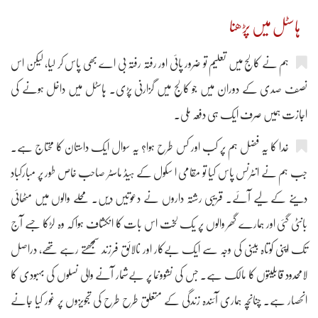
ہاسٹل میں پڑھنا
ہم نے کالج میں تعلیم تو ضرور پائی اور رفتہ رفتہ بی اے بھی پاس کر لیا، لیکن اس
نصف صدی کے دوران میں جو کالج میں گزارنی پڑی۔ ہاسٹل میں داخل ہونے کی
اجازت ہمیں صرف ایک ہی دفعہ ملی۔
خدا کا یہ فضل ہم پر کب اور کس طرح ہوا؟ یہ سوال ایک داستان کا محتاج ہے۔
جب ہم نے انٹرنس پاس کیا تو مقامی ا سکول کے ہیڈ ماسٹر صاحب خاص طور پر مبارکباد
دینے کے لیے آئے۔ قریبی رشتہ داروں نے دعوتیں دیں۔ محلے والوں میں مٹھائی
بانٹی گئی اور ہمارے گھر والوں پر یک لخت اس بات کا انکشاف ہوا کہ وہ لڑکا جسے آج
تک اپنی کوتاہ بینی کی وجہ سے ایک بےکار اور نالائق فرزند سمجھتے رہے تھے، دراصل
لامحدود قابلیتوں کا مالک ہے۔ جس کی نشوونما پر بےشمار آنے والی نسلوں کی بہبودی کا
انحصار ہے۔ چنانچہ ہماری آئندہ زندگی کے متعلق طرح طرح کی تجویزوں پر غور کیا جانے