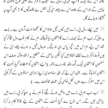
کیونکہ اس سے ایک تو آپ میری زندگی کے نشیب و فراز سے اچھی طرح واقف ہو
جائیں گے اور اس کے علاوہ اس سے یونیورسٹی کی بعض بے قاعدگیوں کا راز بھی آپ پر
آشکار ہو جائے گا۔
میں پہلے سال بی۔اے میں کیوں فیل ہوا؟ اس کا سمجھنا بہت آسان ہے۔ بات
یہ ہوئی کہ جب ہم نے ایف۔اے کا امتحان دیا تو چونکہ ہم نے کام خوب دل لگا کر کیا
تھا، اس لیے ہم اس میں "کچھ" پاس ہی ہو گئے۔ بہرحال فیل نہ ہوئے، یونیورسٹی نے
یوں تو ہمارا ذکر بڑے اچھے الفاظ میں کیا لیکن ریاضی کے متعلق یہ ارشاد ہوا کہ صرف اس
مضمون کا امتحان ایک آدھ دفعہ پھر دے ڈالو۔ (ایسے امتحان کو اصطلاحاً کمپارٹمنٹ کا
امتحان کہا جاتا ہے۔ شاید اس لیے کہ بغیر رضامندی اپنے ہمراہی مسافروں کے اگر کوئی
اس میں سفر کر رہے ہوں، نقل نویسی کی سخت ممانعت ہے۔)
اب جب ہم بی۔اے میں داخل ہونے لگے تو ہم نے یہ سوچا کہ بی۔اے میں
ریاضی لیں گے۔ اس طرح سے کمپارٹمنٹ کے امتحان کے لیے فالتو کام نہ کرنا