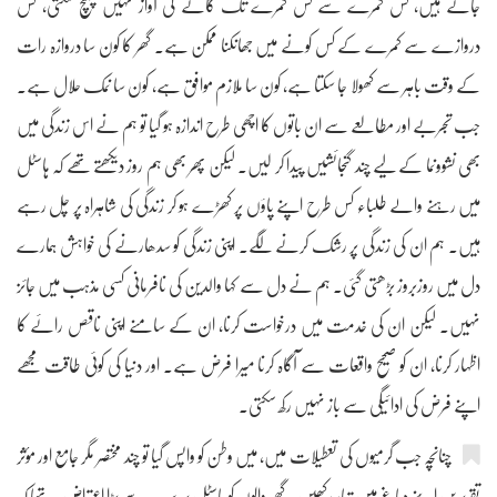
جاتے ہیں، کس کمرے سے کس کمرے تک گانے کی آواز نہیں پہنچ سکتی، کس
دروازے سے کمرے کے کس کونے میں جھانکنا ممکن ہے۔ گھر کا کون سا دروازہ رات
کے وقت باہر سے کھولا جا سکتا ہے، کون سا ملازم موافق ہے، کون سا نمک حلال ہے۔
جب تجربے اور مطالعے سے ان باتوں کا اچھی طرح اندازہ ہو گیا تو ہم نے اس زندگی میں
بھی نشوونما کے لیے چند گنجائشیں پیدا کر لیں۔ لیکن پھر بھی ہم روز دیکھتے تھے کہ ہاسٹل
میں رہنے والے طلباء کس طرح اپنے پاؤں پر کھڑے ہو کر زندگی کی شاہراہ پر چل رہے
ہیں۔ ہم ان کی زندگی پر رشک کرنے لگے۔ اپنی زندگی کو سدھارنے کی خواہش ہمارے
دل میں روزبروز بڑھتی گئی۔ ہم نے دل سے کہا والدین کی نافرمانی کسی مذہب میں جائز
نہیں۔ لیکن ان کی خدمت میں درخواست کرنا، ان کے سامنے اپنی ناقص رائے کا
اظہار کرنا، ان کو صحیح واقعات سے آگاہ کرنا میرا فرض ہے۔ اور دنیا کی کوئی طاقت مجھے
اپنے فرض کی ادائیگی سے باز نہیں رکھ سکتی۔
چنانچہ جب گرمیوں کی تعطیلات میں، میں وطن کو واپس گیا تو چند مختصر مگر جامع اور مؤثر
تقریریں اپنے دماغ میں تیار رکھیں۔ گھر والوں کو ہاسٹل پر سب سے بڑا اعتراض یہ تھا کہ