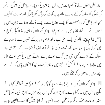
تھا۔ لیکن انہوں نے تو تفصیلات میں دخل دینا شروع کر دیا۔ اور ہاسٹل کی زندگی اور گھر
کی زندگی کا مقابلہ کر کے ہمارے والد پر یہ ثابت کر دیا کہ گھر پاکیزگی اور طہارت کا ایک
کعبہ اور ہاسٹل گناہ و معصیت کا ایک دوزخ ہے۔ ایک تو تھے وہ چرب زبان، اس پر
انہوں نے بےشمار غلط بیانیوں سے کام لیا۔ چنانچہ گھر والوں کو یقین سا ہو گیا کہ کالج کا
ہاسٹل جرائم پیشہ اقوام کی ایک بستی ہے۔ اور جو طلباء باہر کے شہروں سے لاہور جاتے
ہیں اگر ان کی پوری طرح نگہداشت نہ کی جائے تو وہ اکثر یا تو شراب کے نشے میں چوُر
سڑک کے کنارے کسی نالی میں گرے ہوئے پائے جاتے ہیں۔ یا کسی جوئے خانہ
میں ہزارہا روپے ہار کر خودکشی کر لیتے ہیں یا پھر فرسٹ ائیر کا امتحان پاس کرنے سے
پہلے دس بارہ شادیاں کر بیٹھے ہیں۔
چنانچہ گھر والوں کو یہ سوچنے کی عادت پڑ گئی کہ لڑکے کو کالج میں تو داخل کیا جائے
لیکن ہاسٹل میں نہ رکھا جائے۔ کالج ضرور مگر ہاسٹل ہرگز نہیں۔ کالج مفید۔ مگر ہاسٹل
مضر۔ وہ بہت ٹھیک مگر یہ ناممکن۔ جب انہوں نے اپنی زندگی کا نصب العین ہی یہ