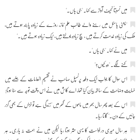
میں نسبتاً نحیف آواز سے کہا۔ "جی ہاں۔"
"یعنی ہاسٹل میں رہنے والے طالب علم نماز، روزے کے زیادہ پابند ہوتے ہیں،
ملک کی زیادہ خدمت کرتے ہیں ، سچ زیادہ بولتے ہیں، نیک زیادہ ہوتے ہیں۔"
میں نے کہا۔ "جی ہاں"۔
کہنے لگے۔ "وہ کیوں؟"
اس سوال کا جواب ایک دفعہ پرنسپل صاحب نے تقسیم انعامات کے جلسے میں
نہایت وضاحت کے ساتھ بیان کیا تھا، اے کاش میں نے اس وقت توجہ سے سنا ہوتا!
اس کے بعد پھر سال بھر میں ماموں کے گھر میں "زندگی ہے تو خزاں کے بھی گزر
جائیں کے دن۔" گاتا رہا۔
ہر سال میری درخواست کا یہی حشر ہوتا رہا لیکن میں نے ہمت نہ ہاری۔ ہر