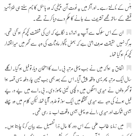
ہنس کے ٹالتے رہے۔ اور آخر میں یہ نوبت آن پہنچی کہ وہ ہاسٹل کا نام سنتے ہی طنز آمیز
قہقہے کے ساتھ مجھے تشریف لے جانے کا حکم دے دیا کرتے تھے۔
ان کے اس سلوک سے آپ یہ اندازہ نہ لگائیے کہ ان کی شفقت کچھ کم ہو گئی تھی،
ہر گز نہیں حقیقت صرف اتنی ہے کہ بعض ناگوار حادثات کی وجہ سے گھر میں میرا اقتدار
کچھ کم ہو گیا تھا۔
اتفاق یہ ہوا کہ میں نے جب پہلی مرتبہ بی۔اے کا امتحان دیا، تو فیل ہو گیا۔ اگلے
سال ایک مرتبہ پھر یہی واقعہ پیش آیا۔ اس کے بعد بھی جب تین چار دفعہ یہی قصہ ہوا
تو گھر والوں نے میری امنگوں میں دلچسپی لینی چھوڑ دی۔ بی۔اے میں پے در پے
فیل ہونے کی وجہ سے میری گفتگو میں ایک سوز تو ضرور آگیا تھا، لیکن کلام میں وہ پہلے
جیسی شوکت اور میری رائے وہ پہلی جیسی وقعت اب نہ رہی تھی۔
میں زمانۂ طالب علمی کے اس دور کا حال ذرا تفصیل سے بیان کرنا چاہتا ہوں۔