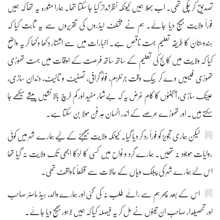
تصدیق کر چکی تھی۔ اب بھلا ہمیں کیونکہ نظرانداز کیا جا سکتا تھا۔ ہمارا مشورہ یہ تھا کہ ہمیں
فوراً ولایت بھیج دیا جائے۔ ہم نے مختلف لیڈروں کی تقریروں سے یہ ثابت کیا کہ
ہندوستان کا طریقہ تعلیم بہت ناقص ہے۔ اخبارات میں سے اشتہار دکھا دکھا کر یہ واضح
کیا کہ ولایت میں کالج کی تعلیم کے ساتھ ساتھ فرصت کے اوقات میں بہت تھوڑی
تھوڑی فیسیں دے کر بیک وقت جرنلزم، فوٹو گرافی، تصنیف و تالیف، دندان سازی،
عینک سازی، ایجنٹوں کا کام غرض یہ کہ بےشمار مفید اور کم خرچ بالا نشیں پیشے سیکھے جا
سکتے ہیں۔ اور تھوڑے عرصے کے اندر انسان ہر فن مولا بن سکتا ہے۔
لیکن ہماری تجویز کو فوراً رد کر دیا گیا۔ کیونکہ ولایت بھیجنے کے لیے ہمارے شہر میں کوئی
روایات موجود نہ تھیں۔ ہمارے گرد و نواح میں کسی کا لڑکا ابھی تک ولایت نہ گیا تھا
اس لئے ہمارے شہر کی پبلک وہاں کے حالات سے قطعاً ناواقف تھی۔
اس کے بعد پھر ہم سے رائے طلب نہ کی گئی اور ہمارے والد، ہیڈ ماسٹر صاحب
اور تحصیلدار صاحب ان تینوں نے مل کر یہ فیصلہ کیا کہ ہمیں لاہور بھیج دیا جائے۔