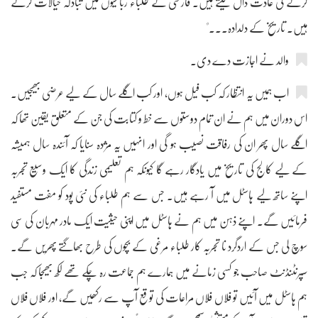
کرنے کی عادت ڈال لیتے ہیں۔ فارسی کے طلباء رباعیوں میں تبادلہ خیالات کرتے
ہیں۔ تاریخ کے دلدادہ۔۔۔"
والد نے اجازت دے دی۔
اب ہمیں یہ انتظار کہ کب فیل ہوں، اور کب اگلے سال کے لیے عرضی بھیجیں۔
اس دوران میں ہم نے ان تمام دوستوں سے خط و کتابت کی جن کے متعلق یقین تھا کہ
اگلے سال پھر ان کی رفاقت نصیب ہو گی اور انہیں یہ مژدہ سنایا کہ آئندہ سال ہمیشہ
کے لیے کالج کی تاریخ میں یادگار رہے گا کیونکہ ہم تعلیمی زندگی کا ایک وسیع تجربہ
اپنے ساتھ لیے ہاسٹل میں آ رہے ہیں۔ جس سے ہم طلباء کی نئی پود کو مفت مستفید
فرمائیں گے۔ اپنے ذہن میں ہم نے ہاسٹل میں اپنی حیثیت ایک مادر مہربان کی سی
سوچ لی جس کے اردگرد نا تجربہ کار طلباء مرغی کے بچوں کی طرح بھاگتے پھریں گے۔
سپرنٹنڈنٹ صاحب جو کسی زمانے میں ہمارے ہم جماعت رہ چکے تھے لکھ بھیجا کہ جب
ہم ہاسٹل میں آئیں تو فلاں فلاں مراعات کی توقع آپ سے رکھیں گے، اور فلاں فلاں