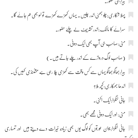
بیرا:جی حضور۔
پہلا شکاری:چلو بھئی اندر چلیں۔ یہاں کھڑے کھڑے تو لہو بھی جم جائے گا۔
سرائے کا مالک:اندر تشریف لے چلئے حضور۔
منی:صاحب جی آپ بھی ایک دونی۔
(صاحب لوگ دروازے کے اندر چلے جاتے ہیں۔)
بیرا:بھاگو بھاگو یہاں سے کس وقت سے کھڑی چلا رہی ہے مشٹنڈی کہیں کی۔
اندھا بھکاری:کچھ ملا؟
جانی لنگڑا:ایک اکنی۔
منی: اور ایک دونی مجھے بھی۔
جانی لنگڑا:جوان عورتوں کو لوگ یوں بھی زیادہ خیرات دے دیتے ہیں اور تمہاری