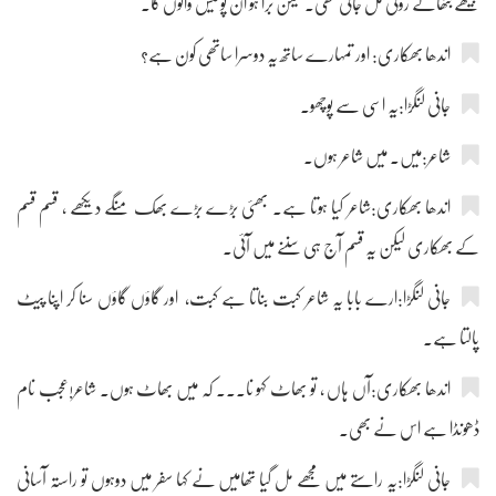
بیٹھے بٹھائے روٹی مل جاتی تھی۔ لیکن برا ہو ان پولیس والوں کا۔
اندھا بھکاری: اور تمہارے ساتھ یہ دوسرا ساتھی کون ہے؟
جانی لنگڑا:یہ اسی سے پوچھو۔
شاعر:میں۔ میں شاعر ہوں۔
اندھا بھکاری:شاعر کیا ہوتا ہے۔ بھئی بڑے بڑے بھک منگے دیکھے ، قسم قسم
کے بھکاری لیکن یہ قسم آج ہی سننے میں آئی۔
جانی لنگڑا:ارے بابا یہ شاعر کبت بناتا ہے کبت، اور گاؤں گاؤں سنا کر اپنا پیٹ
پالتا ہے۔
اندھا بھکاری:آں ہاں ، تو بھاٹ کہو نا۔۔۔ کہ میں بھاٹ ہوں۔ شاعر!عجب نام
ڈھونڈا ہے اس نے بھی۔
جانی لنگڑا:یہ راستے میں مجھے مل گیا تھامیں نے کہا سفر میں دوہوں تو راستہ آسانی