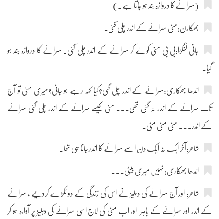
(سرائے کا دروازہ بند ہو جاتا ہے۔)
بھکارن:منی سرائے کے اندر چلی گئی۔
جانی لنگڑا:بی بی منی کولے کر سرائے کے اندر چلی گئی۔ سرائے کا دروازہ بند ہو
گیا۔
اندھا بھکاری:سرائے کے اندر چلی گئی؟کیا کہہ رہے ہو جانی؟میری منی تو آج
تک سرائے کے اندر نہ گئی تھی۔۔۔ منی کیسے سرائے کے اندر چلی گئی سرائے
کے اندر۔۔۔ منی منی منی۔
شاعر:آخر ایک نہ ایک دن اسے سرائے کا اندر جانا ہی تھا۔
اندھا بھکاری:نہیں میری بیٹی۔۔۔
شاعر: اور آج سرائے کی دہلیز نے اس کی زندگی کے دو ٹکڑے کر دئیے ، سرائے
کے اندر اور سرائے کے باہر اور اب منی کی لاج اسی سرائے کی دہلیز پر آوارہ ہو کر