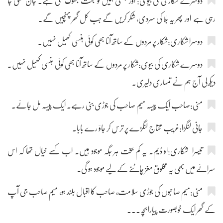
دوسرے شکاری کی بیوی: اور بھئی ہمیں تو بہت بھوک لگی ہے۔ جان نکلی جا
رہی ہے اور پھر یہ بلا کی سردی، شکر کریں گے جب کل گھر پہنچیں گے۔
دوسرا شکاری:شکار پر مردوں کے ساتھ آنا بھی کوئی ہنسی کھیل نہیں۔
دوسرے شکاری کی بیوی:شکار پر مردوں کے ساتھ آنا بھی کوئی ہنسی کھیل نہیں۔
دیکھ لی آج ہم نے تمہاری دلیری۔
منی:صاحب ایک پیسہ میم صاحب کی جوڑی بنی رہے۔ ایک پیسہ مل جائے۔
جانی لنگڑا:غریب محتاج لنگڑے پر ترس کر جاؤ رے بابا۔
تیسرا شکاری:او ڈیم۔ یہ کم بخت ہر جگہ موجود ہیں۔ اب کسے خیال تھا کہ اس
سرائے میں بھی یہ مخلوق مغز چاٹنے کے لیے موجود ہو گی۔
منی:میم صاحبوں کی جوڑی سلامت، صاحب کا اقبال بلند ہو، میم صاحب جی آپ
کے گھر ایک خوبصورت پیارا بچہ۔۔۔