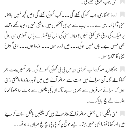
منی:جب کھڑکی کھلے گی۔
اندھا بھکاری:جب کھڑکی کھلے گی۔۔۔ کب کھڑکی کھلے گی؟میں کچھ نہیں جانتا۔
منی تو کیا کہہ رہی ہے۔۔۔ جب سے میری آنکھوں میں روشنی نہیں رہی، مجھے وقت
پر بھیک کی روٹی بھی کوئی نہیں لا دیتا۔ منی کی اماں کیا تمہارے پاس تھوڑی سی روٹی
بھی نہیں ہے۔ ہاں نہیں ہو گی۔۔۔ میں اندھا ہوں۔۔۔ بوڑھا ہوں۔۔۔ اپنی گستاخ
بیٹی کا محتاج ہوں۔
بھکارن:صبر کرو، اب تھوڑی دیر میں بی بی کھڑکی کھولے گی۔ پھر تمہیں پیٹ بھر
کھانا ملے گا۔ آج سرائے میں بہت سے مسافر آئے ہیں میں تو ہر روز دعا مانگتی رہتی
ہوں کہ سرائے مسافروں سے بھری رہے تا کہ ان کی پلیٹوں سے بہت سا جھوٹا کھانا
ہمارے لئے بچ جایا کرے۔
منی:لیکن اماں بعض مسافر تو اتنے پیٹو ہوتے ہیں کہ پلیٹیں بالکل صاف کر دیتے
ہیں اور کھانا تو ذرا بھی نہیں بچتا۔ ایسے موقع پر اگر بی بی سچ مچ مہربان نہ ہو تو۔۔۔