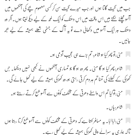
جب میں گیت گاتا ہوں اور جب میرے گیت سن کر کسی معصوم بچے کی آنکھوں میں
آنسو مچلنے لگتے ہیں اس وقت میں اس دھنک کو ایک لمحہ کے لیے دیکھ لیتا ہوں۔ اگر وہ
دھنک ہر ایک آنسو میں دکھائی دے تو یہ آگ کے جہنمی شعلے ہمیشہ کے لیے بجھ
جائیں۔
منی:تو پھر کیا ہو شاعر، تم بڑے ہی عجیب آدمی ہو۔
شاعر:پھر کیا ہو گا منی۔ پھر وہ ہو گا جو تمہاری آنکھوں نے کبھی نہیں دیکھا۔ جس
کھڑکی کے کھلنے کی تمنا تم ہر دم کرتی رہتی ہو، وہ کھڑکی ہمیشہ کے لیے کھل جائے گی۔
منی:تو کیا تم اس واسطے دھرتی کے مختلف کونوں سے آنسو جمع کرتے رہتے ہو۔
شاعر:ہاں۔
منی:ابا ابا۔ یہ مسافر کہتا ہے کہ دھرتی کے مختلف کونوں سے آنسو جمع کرتا رہتا ہوں
تا کہ ہماری یہ سرائے والی کھڑکی ہمیشہ کے لیے کھلی رہے۔