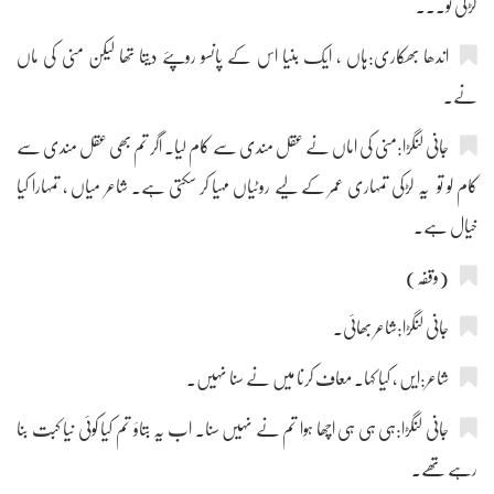
لڑکی تو۔۔۔
اندھا بھکاری:ہاں ، ایک بنیا اس کے پانسو روپئے دیتا تھا لیکن منی کی ماں
نے۔
جانی لنگڑا:منی کی اماں نے عقل مندی سے کام لیا۔ اگر تم بھی عقل مندی سے
کام لو تو یہ لڑکی تمہاری عمر کے لیے روٹیاں مہیا کر سکتی ہے۔ شاعر میاں ، تمہارا کیا
خیال ہے۔
(وقفہ)
جانی لنگڑا:شاعر بھائی۔
شاعر:ایں ، کیا کہا۔ معاف کرنا میں نے سنا نہیں۔
جانی لنگڑا:ہی ہی ہی اچھا ہوا تم نے نہیں سنا۔ اب یہ بتاؤ تم کیا کوئی نیا کبت بنا
رہے تھے۔