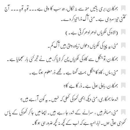
بھکارن:بری باتیں منھ سے نہ نکال، وہ سب کا والی ہے۔۔۔ توبہ توبہ۔۔۔ آج
کتنی تیز سردی ہے۔ منی آگ ذرا تیز کر دے۔
(الاؤ کی لکڑیاں ادھر ادھر کرتی ہے۔)
منی:یہ چیڑ کی لکڑیاں دھواں زیادہ دیتی ہیں آگ کم۔
بھکارن:تو جنگل سے کاؤ کی لکڑیاں چن کر لایا کر، میں نے تجھ کئی بار سمجھایا ہے۔
منی:ماں ، کاؤ کا جنگل بہت گھنا ہے۔ مجھے ڈر معلوم ہوتا ہے۔
بھکارن:باؤلی ہوئی ہے۔ ڈر کا ہے کا؟
اندھا بھکاری:منی دیکھ، ابھی کھڑکی کھلی کہ نہیں۔ یہ کون آ رہے ہیں؟
منی:مسافر ہیں ، سرائے کے اندر جا رہے ہیں۔ اچھا میں جا کر کھڑکی کے پاس
کھڑی ہوتی ہوں۔ ابا، امید ہے کہ اب کے کچھ نہ کچھ ضرور ہی ہو گا۔