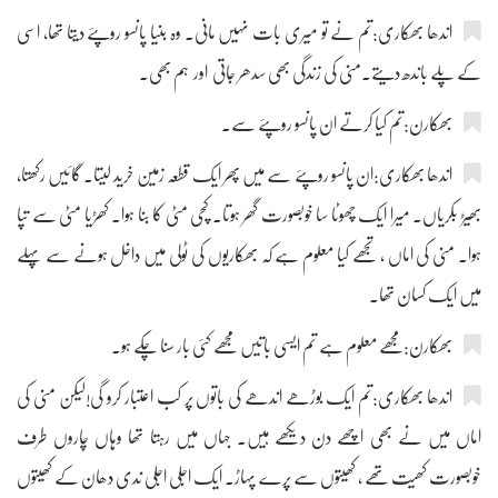
اندھا بھکاری:تم نے تو میری بات نہیں مانی۔ وہ بنیا پانسو روپئے دیتا تھا، اسی
کے پلے باندھ دیتے۔منی کی زندگی بھی سدھر جاتی اور ہم بھی۔
بھکارن:تم کیا کرتے ان پانسو روپئے سے۔
اندھا بھکاری:ان پانسو روپئے سے میں پھر ایک قطعہ زمین خرید لیتا۔ گائیں رکھتا،
بھیڑ بکریاں۔ میرا ایک چھوٹا سا خوبصورت گھر ہوتا۔ کچی مٹی کا بنا ہوا۔ کھڑیا مٹی سے تپا
ہوا۔ منی کی اماں ، تجھے کیا معلوم ہے کہ بھکاریوں کی ٹولی میں داخل ہونے سے پہلے
میں ایک کسان تھا۔
بھکارن:مجھے معلوم ہے تم ایسی باتیں مجھے کئی بار سنا چکے ہو۔
اندھا بھکاری:تم ایک بوڑھے اندھے کی باتوں پر کب اعتبار کرو گی!لیکن منی کی
اماں میں نے بھی اچھے دن دیکھے ہیں۔ جہاں میں رہتا تھا وہاں چاروں طرف
خوبصورت کھیت تھے ، کھیتوں سے پرے پہاڑ۔ ایک اجلی اجلی ندی دھان کے کھیتوں