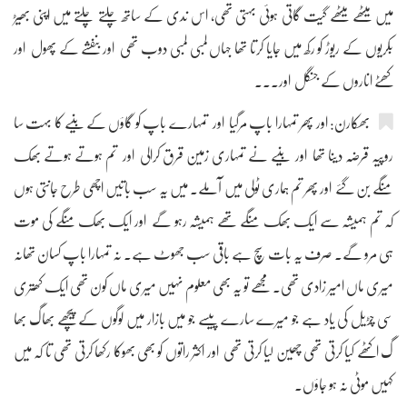
میں میٹھے میٹھے گیت گاتی ہوئی بہتی تھی، اس ندی کے ساتھ چلتے چلتے میں اپنی بھیڑ
بکریوں کے ریوڑ کو رکھ میں جایا کرتا تھا جہاں لمبی لمبی دوب تھی اور بنفشے کے پھول اور
کھٹے اناروں کے جنگل اور۔۔۔
بھکارن: اور پھر تمہارا باپ مرگیا اور تمہارے باپ کو گاؤں کے بنیے کا بہت سا
روپیہ قرضہ دینا تھا اور بنیے نے تمہاری زمین قرق کرالی اور تم ہوتے ہوتے بھک
منگے بن گئے اور پھر تم ہماری ٹولی میں آملے۔ میں یہ سب باتیں اچھی طرح جانتی ہوں
کہ تم ہمیشہ سے ایک بھک منگے تھے ہمیشہ رہو گے اور ایک بھک منگے کی موت
ہی مرو گے۔ صرف یہ بات سچ ہے باقی سب جھوٹ ہے۔ نہ تمہارا باپ کسان تھانہ
میری ماں امیر زادی تھی۔ مجھے تو یہ بھی معلوم نہیں میری ماں کون تھی ایک کھتری
سی چڑیل کی یاد ہے جو میرے سارے پیسے جو میں بازار میں لوگوں کے پیچھے بھاگ بھا
گ اکٹھے کیا کرتی تھی چھین لیا کرتی تھی اور اکثر راتوں کو بھی بھوکا رکھا کرتی تھی تا کہ میں
کہیں موٹی نہ ہو جاؤں۔