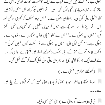
بھوکی ہے۔‘‘ اتنے میں میرے قریب سے ایک خوبصورت عورت گزری۔ اس کے
ساتھ ایک نہایت پیاری ننھی لڑکی تھی۔ میں نے انھیں دیکھ کر اور بھی مسکین آواز میں
کہا:’’کوئی روٹی، کوئی پیسہ، بھکارن بھوکی ہے۔‘‘ اس پروہ ٹھٹھک کر کھڑی ہو گئی اور
اس نے اپنے بٹوے سے ایک پیسہ نکال کر میری ہتھیلی پر رکھا ننھی بول اٹھی۔ کہنے
لگی: ’’ماں ، یہ بھوکی ہے۔‘‘ ماں نے کہا:’’ہاں بیٹا یہ بھکارن ہے ، غریب ہے۔
بھوکی ہے۔‘‘ ننھی لڑکی بولی:’’ماں یہ بھوکی ہے تو بسکٹ کیوں نہیں کھاتی‘‘
بسکٹ؟! سنا تم نے منی کے ابا۔ بسکٹ(کھوکھلے انداز میں ہنستی ہے) اس کی ماں
نے اسے ایک زور کا طمانچہ لگایا اور پھر اپنی روتی ہوئی لڑکی کولے کر آگے نکل گئی۔
(کھوکھلے انداز میں ہنستی ہے۔)
اندھا بھکاری:ابھی میری کہانی تو پوری ہوئی نہیں کہ تم لوگوں نے بیچ میں
سے۔۔۔
بی بی:(دور سے آواز دیتی ہے) منی منی منی بٹیا۔