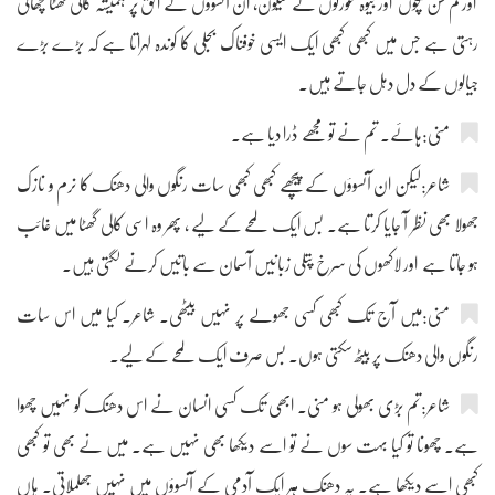
اور کم سن بچوں اور بیوہ عورتوں کے شیون، ان آنسوؤں کے افق پر ہمیشہ کالی گھٹا چھائی
رہتی ہے جس میں کبھی کبھی ایک ایسی خوفناک بجلی کا کوندہ لہراتا ہے کہ بڑے بڑے
جیالوں کے دل دہل جاتے ہیں۔
منی:ہائے۔ تم نے تو مجھے ڈرا دیا ہے۔
شاعر:لیکن ان آنسوؤں کے پیچھے کبھی کبھی سات رنگوں والی دھنک کا نرم و نازک
جھولا بھی نظر آ جایا کرتا ہے۔ بس ایک لمحے کے لیے ، پھر وہ اسی کالی گھٹا میں غائب
ہو جاتا ہے اور لاکھوں کی سرخ پتلی زبانیں آسمان سے باتیں کرنے لگتی ہیں۔
منی:میں آج تک کبھی کسی جھولے پر نہیں بیٹھی۔ شاعر۔ کیا میں اس سات
رنگوں والی دھنک پر بیٹھ سکتی ہوں۔ بس صرف ایک لمحے کے لیے۔
شاعر:تم بڑی بھولی ہو منی۔ ابھی تک کسی انسان نے اس دھنک کو نہیں چھوا
ہے۔ چھونا تو کیا بہت سوں نے تو اسے دیکھا بھی نہیں ہے۔ میں نے بھی تو کبھی
کبھی اسے دیکھا ہے۔ یہ دھنک ہر ایک آدمی کے آنسوؤں میں نہیں جھلملاتی۔ ہاں