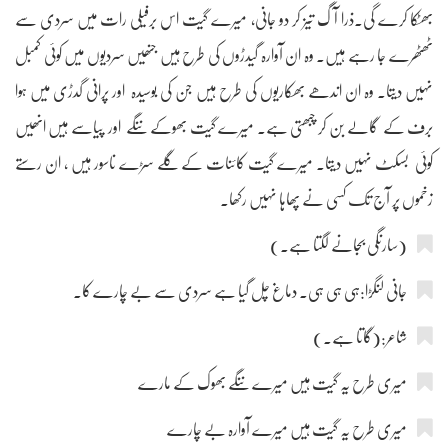
بھٹکا کرے گی۔ذرا آگ تیز کر دو جانی، میرے گیت اس برفیلی رات میں سردی سے
ٹھٹھرے جا رہے ہیں۔ وہ ان آوارہ گیدڑوں کی طرح ہیں جنھیں سردیوں میں کوئی کمبل
نہیں دیتا۔ وہ ان اندھے بھکاریوں کی طرح ہیں جن کی بوسیدہ اور پرانی گدڑی میں ہوا
برف کے گالے بن کر چبھتی ہے۔ میرے گیت بھوکے ننگے اور پیاسے ہیں انھیں
کوئی بسکٹ نہیں دیتا۔ میرے گیت کائنات کے گلے سڑے ناسور ہیں ، ان رستے
زخموں پر آج تک کسی نے پھاہا نہیں رکھا۔
(سارنگی بجانے لگتا ہے۔)
جانی لنگڑا:ہی ہی ہی۔ دماغ چل گیا ہے سردی سے بے چارے کا۔
شاعر:(گاتا ہے۔)
میری طرح یہ گیت ہیں میرے ننگے بھوک کے مارے
میری طرح یہ گیت ہیں میرے آوارہ بے چارے