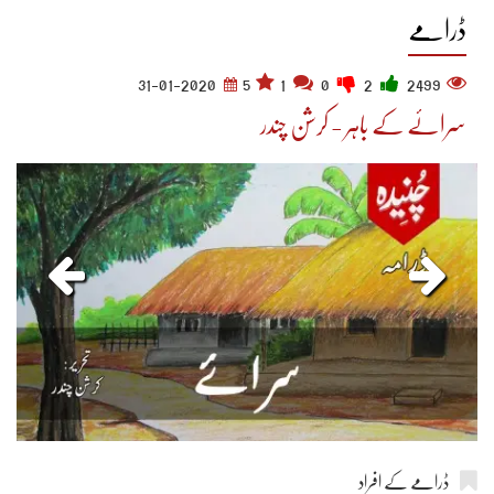
ڈرامے
31-01-2020
5
1
0
2
2499
سرائے کے باہر - کرشن چندر
ڈرامے کے افراد