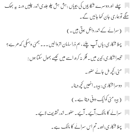
پہلے اور دوسرے شکاریوں کی بیویاں :ہش ہش چلو جلدی اندر چلیں ورنہ یہ بھک
منگے تو ہماری جان کھا جائیں گے۔
(سرائے کے اندر داخل ہوتی ہیں۔)
پہلا شکاری:ہاں آپ چلئے ، ہم ذرا سامان اتروا لیں۔۔۔ بھئی وہسکی کدھر ہے؟
تیسرا شکاری:کیریر میں۔ فکر نہ کرو، اسے میں کیسے بھول سکتا ہوں !
منی:کچھ مل جائے حضور۔
دوسرا شکاری:بیرہ۔ انھیں کچھ دینا۔
(بیرہ منی کو ایک دونی دیتا ہے۔)
سرائے کا مالک:آئیے۔ آئیے۔ حضور۔ اندر تشریف لائیے۔
پہلا شکاری:اوہ۔ تم اس سرائے کا مالک ہے۔