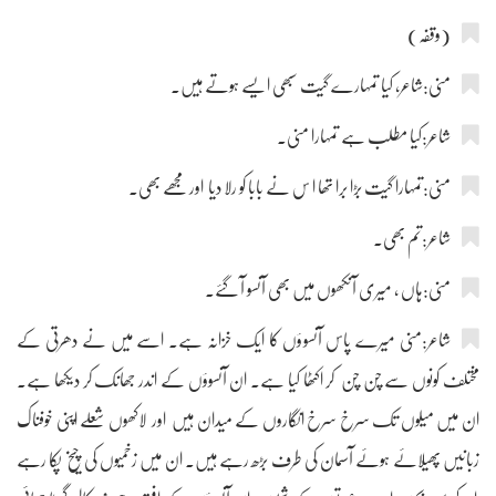
(وقفہ)
منی:شاعر، کیا تمہارے گیت سبھی ایسے ہوتے ہیں۔
شاعر:کیا مطلب ہے تمہارا منی۔
منی:تمہارا گیت بڑا برا تھا ا س نے بابا کو رلا دیا اور مجھے بھی۔
شاعر:تم بھی۔
منی:ہاں ، میری آنکھوں میں بھی آنسو آ گئے۔
شاعر:منی میرے پاس آنسوؤں کا ایک خزانہ ہے۔ اسے میں نے دھرتی کے
مختلف کونوں سے چن چن کر اکٹھا کیا ہے۔ ان آنسوؤں کے اندر جھانک کر دیکھا ہے۔
ان میں میلوں تک سرخ سرخ انگاروں کے میدان ہیں اور لاکھوں شعلے اپنی خوفناک
زبانیں پھیلائے ہوئے آسمان کی طرف بڑھ رہے ہیں۔ ان میں زخمیوں کی چیخ پکا رہے