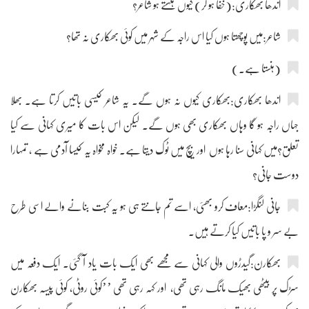
اندھا بھکاری:(خفا ہو کر) کیوں ہنستے ہو شاعر؟
شاعر:میں پوچھتا ہوں کیا اس راجہ کے شہر میں کوئی بھکاری نہ تھا؟
(ہنستا ہے۔)
اندھا بھکاری:بھکاری کیوں نہ ہوں گے۔ یہ شاعر کیسی باتیں کرتا ہے۔ بھلا
جہاں راجہ ہو گا وہاں بھکاری بھی ہوں گے۔ لیکن اس بات کا میری کہانی سے کیا
تعلق؟میں کہانی سنا رہا ہوں اور بیچ میں ٹوک دیتا ہے۔ خواہ مخواہ یہ کیسا آدمی ہے ، تمہارا
دوست جانی؟
جانی لنگڑا:معاف کرو بھئی، اسے تم جانتے ہی ہو یہ کبت بنانے والے اسی طرح
بے سر و پا باتیں کیا کرتے ہیں۔
بھکارن:گیدڑوں والی کہانی سے مجھے بھی ایک بات یاد آ گئی۔ ایک دفعہ میں
سڑک پر بیٹھی بھیک مانگ رہی تھی، اور کہہ رہی تھی ’’کوئی روٹی، کوئی پیسہ بھکارن