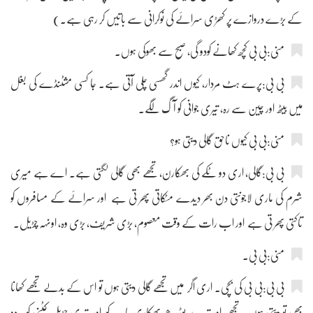
کے بڑے دروازے پر کھڑی سرائے کی نوکرانی سے باتیں کر رہی ہے۔)
منی:بی بی کچھ کھانے کودو گی، صبح سے بھوکی ہوں۔
بی بی:پرے ہٹ مردار، کیوں اندر گھسی چلی آتی ہے۔ جا کسی مشٹنڈے کی بغل
میں بیٹھ اور چین سے رہ، تیری جوانی کو آگ لگے۔
منی:بی بی کیوں ناحق گالی دیتی ہو؟
بی بی:گالی، اری دو ٹکے کی بھکارن، تجھے بھی گالی لگتی ہے۔ اے ہے میری
شرم کی ماری لاجونتی دن بھر دیدے مٹکاتی پھر تی ہے اور سرائے کے مسافروں کو
تاکتی پھر تی ہے اور اب رات کے وقت معصوم، بڑی شریف، بڑی وہ، اونہہ چڑیل۔
منی:بی بی۔
بی بی:بی بی کی بچی۔ اری اگر میں تجھے گالی دیتی ہوں تو اس کے بدلے تجھے کھانا
بھی تو دیتی ہوں ، تجھے اور تیرے بوڑھے بھکاری باپ کو اور تیری چڑیل کٹنی کو۔ دو