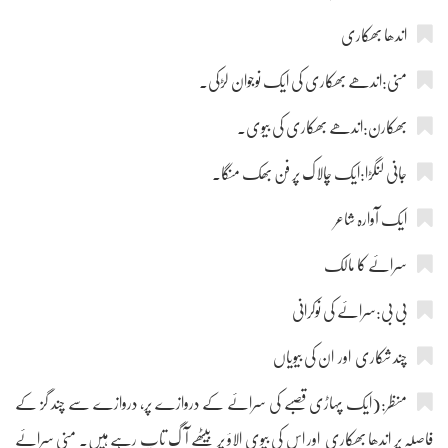
اندھا بھکاری
منی:اندھے بھکاری کی ایک نوجوان لڑکی۔
بھکارن:اندھے بھکاری کی بیوی۔
جانی لنگڑا:ایک چالاک پر فن بھک منگا۔
ایک آوارہ شاعر
سرائے کا مالک
بی بی:سرائے کی نوکرانی
چند شکاری اور ان کی بیویاں
منظر:(ایک پہاڑی قصبے کی سرائے کے دروازے پر، دروازے سے چند گز کے
فاصلہ پر اندھا بھکاری اور اس کی بیوی الاؤ پر بیٹھے آگ تاپ رہے ہیں۔ منی سرائے