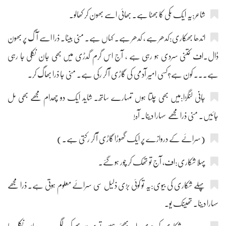
شاعر:یہ ایک مکی کا بھٹا ہے۔ بھائی اسے بھون کر کھالو۔
اندھا بھکاری:کدھر ہے ، کدھر ہے۔ کہاں ہے۔ منی بیٹا۔ ذرا اسے آگ پر بھون
ڈال۔اف کتنی سردی ہو رہی ہے ، آج اس گرم گدڑی میں بھی جان نکلی جا رہی
ہے۔۔۔ کون ہے؟کسی امیر آدمی کی گاڑی آ کر رکی ہے۔ منی جا ذرا بھاگ کر۔
جانی لنگڑا:میں بھی چلتا ہوں تمہارے ساتھ۔ شاید ایک دو چھدام مجھے بھی مل
جائیں۔ منی ذرا مجھے سہارا دینا۔ آہ!
(سرائے کے دروازے پر ایک گھوڑا گاڑی آ کر رکتی ہے۔)
پہلا شکاری:اف، آج تو تھک کر چور ہو گئے۔
پہلے شکاری کی بیوی:یہ تو کوئی بڑی ذلیل سی سرائے معلوم ہوتی ہے۔ ذرا مجھے
سہارا دینا۔ تھینک یو۔