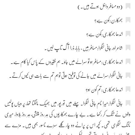
(دو مسافر داخل ہوتے ہیں۔)
بھکارن:کون ہے؟
اندھا بھکاری:کون ہے؟
شاعر اور جانی لنگڑا:مسافر ہیں ، بابا، ذرا آگ تاپ لیں۔
اندھا بھکاری:مسافر ہو تو سرائے میں جاؤ۔ ہم فقیروں کے پاس کیا کام ہے۔
جانی لنگڑا:سرائے میں جانے کی توفیق ہوتی توہم تم سے بات ہی کیوں کرتے۔
اندھا بھکاری:تم کون ہو؟
جانی لنگڑا:میرا نام جانی لنگڑا۔ پہلے میں تور پور میں بھیک مانگتا تھا، پر وہاں پولیس
والوں نے تنگ کر رکھا ہے۔ بے چارے بھکاریوں کی ہر روز پیشی، ہر روز بلاوا، میری
ٹانگ لنگڑی تھی۔ کچھ اس پر پرانے دو چار گلے سڑے ناسور بھی ہیں۔ مزے سے