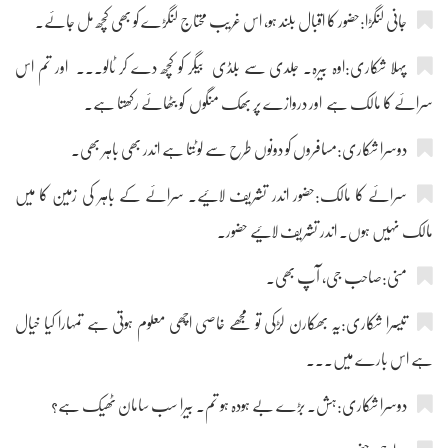
جانی لنگڑا:حضور کا اقبال بلند ہو، اس غریب محتاج لنگڑے کو بھی کچھ مل جائے۔
پہلا شکاری:اوہ بیرہ۔ جلدی سے بلڈی بیگر کو کچھ دے کر ٹالو۔۔۔ اور تم اس
سرائے کا مالک ہے اور دروازے پر بھک منگوں کو بٹھائے رکھتا ہے۔
دوسرا شکاری:مسافروں کو دونوں طرح سے لوٹتا ہے اندر بھی باہر بھی۔
سرائے کا مالک:حضور اندر تشریف لائیے۔ سرائے کے باہر کی زمین کا میں
مالک نہیں ہوں۔ اندر تشریف لائیے حضور۔
منی:صاحب جی، آپ بھی۔
تیسرا شکاری:یہ بھکارن لڑکی تو مجھے خاصی اچھی معلوم ہوتی ہے تمہارا کیا خیال
ہے اس بارے میں۔۔۔
دوسرا شکاری:ہش۔ بڑے بے ہودہ ہو تم۔ بیرا سب سامان ٹھیک ہے؟