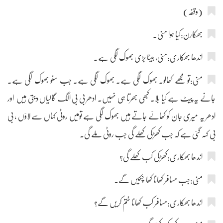
(وقفہ)
بھکارن:کیا ہوا منی۔
اندھا بھکاری:منی، بیٹا بڑی بھوک لگی ہے۔
منی:تو مجھے کھالو۔ بھوک لگی ہے۔ بھوک لگی ہے۔ جب سنو بھوک لگی ہے۔
جانے یہ پیٹ ہے کیا بلا۔ کبھی بھرتا ہی نہیں۔ ادھر بی بی الگ گالیاں دیتی ہیں اور
ادھر یہ میری جان کو کھائے جاتے ہیں بھوک لگی ہے تومیں روٹی کہاں سے لاؤں ، بی
بی کہہ گئی ہے کہ جب کھڑکی کھلے گی جب روٹی ملے گی۔
اندھا بھکاری:کھڑکی کب کھلے گی؟
منی:جب مسافر کھانا کھا چکیں گے۔
اندھا بھکاری:مسافر کب کھانا ختم کریں گے؟