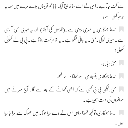
سے کٹ جاتا ہے۔اسی لئے اسے ساتھ لیتا آیا۔ بابا تم تو یہاں بڑے مزے میں ہو۔ یہ
بڑھیا کون ہے؟
اندھا بھکاری:یہ میری بیوی ہے۔(قدموں کی آواز) اور یہ میری منی آ رہی
ہے۔ میری لڑکی۔منی۔ یہ جانی لنگڑا ہے۔ یہ شاعر کبت بناتا ہے۔ بی بی نے کھڑکی
کھولی؟
منی :ہاں۔
اندھا بھکاری:تو جلدی سے کھانا دے مجھے۔
منی:لیکن بی بی کہتی ہے کہ ابھی کھانے کے بعد ملے گا۔ آج سرائے میں
مسافروں کی بہت بھیڑ ہے۔
اندھا بھکاری:تو کچھ تھوڑا ساہی اس نے دے دیا ہوتا۔ میں بھوک سے مرا جا رہا
ہوں۔