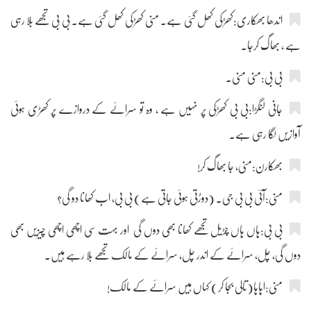
اندھا بھکاری:کھڑکی کھل گئی ہے۔ منی کھڑکی کھل گئی ہے۔ بی بی تجھے بلا رہی
ہے ، بھاگ کرجا۔
بی بی:منی منی۔
جانی لنگڑا:بی بی کھڑکی پر نہیں ہے ، وہ تو سرائے کے دروازے پر کھڑی ہوئی
آوازیں لگا رہی ہے۔
بھکارن:منی، جا بھاگ کر!
منی:آئی بی بی جی۔ (دوڑتی ہوئی جاتی ہے) بی بی، اب کھانا دو گی؟
بی بی:ہاں ہاں چڑیل تجھے کھانا بھی دوں گی اور بہت سی اچھی اچھی چیزیں بھی
دوں گی، چل، سرائے کے اندر چل، سرائے کے مالک تجھے بلا رہے ہیں۔
منی:اہاہا(تالی بجا کر) کہاں ہیں سرائے کے مالک!