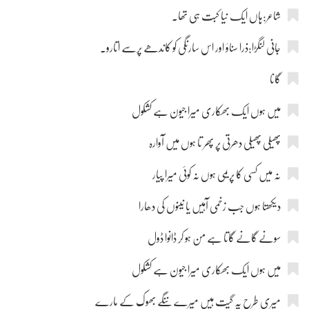
شاعر:ہاں ایک نیا کبت ہی تھا۔
جانی لنگڑا:ذرا سناؤ اور اس سارنگی کو کاندھے پرسے اتارو۔
گانا
میں ہوں ایک بھکاری میرا جیون ہے کشکول
پھیلی پھیلی دھرتی پر پھر تا ہوں میں آوارہ
نہ میں کسی کا پریمی ہوں نہ کوئی میرا پیار
دیکھتا ہوں جب زخمی آہیں یا نینوں کی دھارا
سونے گانے گاتا ہے من ہو کر ڈانوا ڈول
میں ہوں ایک بھکاری میرا جیون ہے کشکول
میری طرح یہ گیت ہیں میرے ننگے بھوک کے مارے