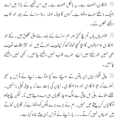
بھکارن:جھوٹ ہے۔ یہ بالکل جھوٹ ہے۔ میں اس قصبے کے بازار میں اسے
بھیک مانگتے ہوئے دیکھا ہے۔ کسان کا بیٹا۔ اونھ، رہنا سرائے کے باہر اور خواب
دیکھے محلوں کے۔
شاعر:ہاں ہاں تم سچ کہتی ہو۔ ہم سرائے کے باہر رہنے والی مخلوق ہیں۔ کتے اور
بھکاری جو مسافروں کا بچا کھچا کھانا کھا کر اپنا پیٹ بھرتے ہیں اور اکثر اوقات تو پیٹ
بھی نہیں بھر سکتے ہمیں ایسے سنہرے خواب نہیں دیکھنے چاہئیں۔ کبھی نہیں دیکھنے
چاہئیں۔
جانی لنگڑا:میاں ان باتوں کے سوچنے سے کیا ہوتا ہے۔ اپنے نے تو بس یہ سمجھ
رکھا ہے کہ جیو بھکاری اور مرو بھکاری۔ ایمان کی بات ہے کہ یہ پیشہ کوئی برا نہیں۔
بیٹھے بٹھائے روٹی مل جاتی ہے لوگ دو چار گالیاں ہی دے دیتے ہیں نا۔ لیکن سچ پوچھو
تو گالیاں کس پیشے میں نہیں۔ ہم نے بڑے بڑے لوگوں کو دیکھا ہے کہ گالیاں کھاتے
ہیں اور چوں نہیں کرتے۔۔۔ یار، اپنے نے تو بس یہی پیشہ پسند کیا ہے۔