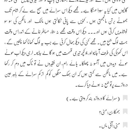
گالیوں میں کیا یہ سودا مہنگا ہے۔ مجھے دیکھ اس سرائے میں صبح سے لے کر شام تک
جھوٹے برتن مانجھتی ہوں ، کنویں سے پانی نکالتی ہوں مالک اور مالکن کی سو سو
خوشامدیں کرتی ہوں اور۔۔۔ دیکھ اس وقت مجھے نہ ستا، مسافر خانے کے اندراس وقت
بہت لوگ جمع ہیں۔ مجھے کئی کی دیکھ بھال کرنی ہے جب یہ لوگ کھانا کھا چکیں گے ،
اس کھڑکی کی طرف آ جائیو اور جو کچھ تیری قسمت میں ہو گا لے جائیو۔ اری دیکھ اب موٹے
موٹے دیدوں میں آنسو نہ چھلکا۔ ہائے رام، ان فقیروں نے تو ناک میں دم کر رکھا
ہے۔ میں مالکن سے کہتی ہوں کہ ان بھک منگوں کو کم از کم سرائے کے باہر عین
دروازے پرتو جمع نہ ہونے دیا کرے۔
(سرائے کا دروازہ بند کر دیتی ہے۔)
بھکارن:منی؟
منی:آئی ماں۔