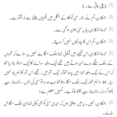
(چلی جاتی ہے۔)
بھکارن:تم نے سنا۔ منی کو کاؤ کے جنگل میں لکڑیاں چننے سے ڈر لگتا ہے۔
اندھا بھکاری:ہاں منی جوان ہو گئی ہے۔
بھکارن:تم اس کا بیاہ کیوں نہیں کر دیتے۔
اندھا بھکاری:اس قصبے میں تو کوئی ایسا بھک منگا ہے نہیں یہ سنا ہے کہ شہروں
کے بھک منگے بڑے امیر ہوتے ہیں مجھے ایک دفعہ سرائے کا ایک مسافر بتا رہا تھا
کہ اس نے ایک دفعہ اخبار میں پڑھا تھا کہ ایک شہر میں ، مجھے اس شہر کا نام یاد نہیں
رہا۔ بھلا سا نام تھا۔ایک بھک منگا رہتا تھا جب وہ مرا تو منی کی اماں ، ساٹھ ہزار روپیہ
چھوڑ کر مرا۔ساٹھ ہزار روپیہ کتنا ہوتا ہے۔ تمہیں معلوم ہے؟
بھکارن:نہیں۔ پر میں سوچتی ہوں کہ میری منی کو بھی کوئی ایسا ہی بھک منگا مل
جائے۔