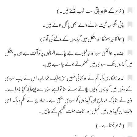
(شاعر کے علاوہ باقی سب خوب ہنستے ہیں۔)
جانی لنگڑا:یہ گیت بنانے والے سبھی پاگل ہوتے ہیں۔
(ہوا کا تیز جھونکا اور جنگل میں گیڈروں کے بولنے کی آواز)
اف، یہ ہوا کتنی سرد اور برفیلی ہے بے چارے انسانوں پر تو آفت ہے ہی یہ جنگل
میں گیڈروں تک سردی میں ٹھٹھرتے ہوئے چلا رہے ہیں۔
اندھا بھکاری:کیا تم نے وہ کہانی نہیں سنی؟ایک تھا راجہ، اس نے جب سردی
کے دنوں میں گیدڑوں کو یوں چلاتے ہوئے سنا تو اپنے وزیر سے پوچھا کہ کیا ماجرا ہے۔
وزیر نے بتایا کہ مہاراج ان گیدڑوں کو سردی لگتی ہے۔ مہاراج نے حکم دیا کہ اسی
وقت ان گیدڑوں میں کمبل اور لحاف مفت تقسیم کئے جائیں۔
(شاعر ہنستا ہے۔)