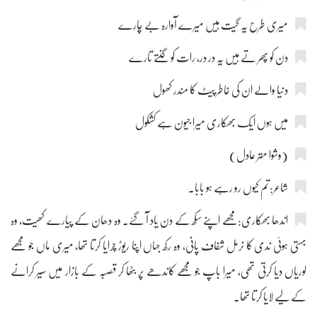
میری طرح یہ گیت ہیں میرے آوارہ بے چارے
دن کو پھر تے ہیں یہ در در، رات کو گنتے تارے
دنیا والے ان کی خاطر پیٹ کا مندر کھول
میں ہوں ایک بھکاری میرا جیون ہے کشکول
(وشوا متر عادل)
شاعر:تم کیوں رو رہے ہو بابا۔
اندھا بھکاری:مجھے اپنے سکھ کے دن یاد آ گئے۔ وہ دھان کے پیارے کھیت، وہ
بہتی ہوئی ندی کا نرمل شفاف پانی، وہ رکھ جہاں اپنا ریوڑ چرایا کرتا تھا، میری ماں جو مجھے
لوریاں دیا کرتی تھی، میرا باپ جو مجھے کاندھے پر بٹھا کر قصبہ کے بازار میں سیر کرانے
کے لیے لایا کرتا تھا۔