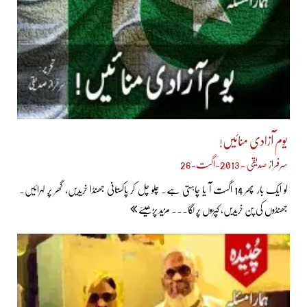
یوم آزادی منائیں!
سرفراز صدیقی - 2013-اگست-26
لو ایک بار پھر 14 اگست آ یا چاہتی ہے۔ چلو چل کر پاکستانی جھنڈا خریدیں، گھر پر لہرائیں۔
جھنڈوں کی پن خریدیں، کپڑوں پر لگا... مزید پڑھیئے