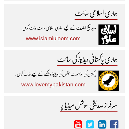
ہماری اسلامی سائٹ
مزیدصحیح احادیث کے لیئے ہماری اسلامی سائٹ وزٹ کریں۔
www.islamiuloom.com
ہماری پاکستانی ویڈیوز کی سائٹ
پاکستان کی خوبصورت جگہوں کی ویڈیوز دیکھنے کے لیئے وزٹ کریں۔
www.lovemypakistan.com
سرفراز صدیقی سوشل میڈیا پر