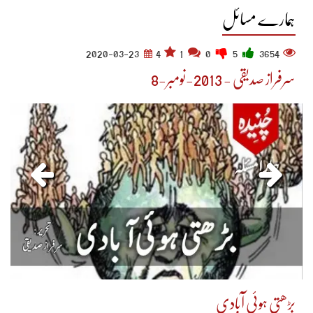
ہمارے مسائل
2020-03-23
4
1
0
5
3654
سرفراز صدیقی - 2013-نومبر-8
بڑھتی ہوئی آبادی