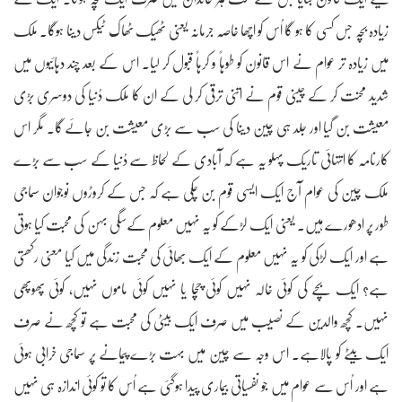
زیادہ بچہ جس کسی کا ہو گا اُس کو اچھا خاصہ جرمانہ یعنی ٹھیک ٹھاک ٹیکس دینا ہوگا۔ ملک
میں زیادہ تر عوام نے اس قانون کو طوہاً و کرہاً قبول کر لیا۔ اس کے بعد چند دہائیوں میں
شدید محنت کر کے چینی قوم نے اتنی ترقی کر لی کے ان کا ملک دُنیا کی دوسری بڑی
معیشت بن گیا اور جلد ہی چین دینا کی سب سے بڑی معیشت بن جائے گا۔ مگر اس
کارنامہ کا انتہائی تاریک پہلو یہ ہے کہ آبادی کے لحاظ سے دُنیا کے سب سے بڑے
ملک چین کی عوام آج ایک ایسی قوم بن چکی ہے کہ جس کے کروڑوں نوجوان سماجی
طور پر ادھورے ہیں۔ یعنی ایک لڑکے کو یہ نہیں معلوم کےسگی بہن کی محبت کیا ہوتی
ہے اور ایک لڑکی کو یہ نہیں معلوم کے ایک بھائی کی محبت زندگی میں کیا معنی رکھتی
ہے؟ ایک بچے کی کوئی خالہ نہیں کوئی چچا یا نہیں کوئی ماموں نہیں، کوئی پھوپھی
نہیں۔ کچھ والدین کے نصیب میں صرف ایک بیٹی کی محبت ہے تو کچھ نے صرف
ایک بیٹے کو پالاہے۔ اس وجہ سے چین میں بہت بڑے پیمانے پر سماجی خرابی ہوئی
ہے اور اُس سے عوام میں جو نفسیاتی بیماری پیدا ہوگئی ہے اُس کا تو کوئی اندازہ ہی نہیں