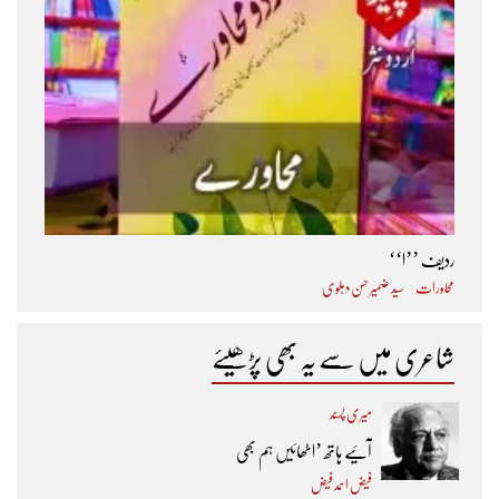
ردیف ’’ا‘‘
محاورات
سید ضمیر حسن دہلوی
شاعری میں سے یہ بھی پڑھیئے
میری پسند
آئیے ہاتھ ’اٹھائیں ہم بھی
فیض احمد فیض