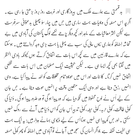
بد قسمتی سے ہمارے ملک میں بیروزگاری اور غربت روز بروز بڑھتی جا رہی ہے۔
اگرچہ اس مسئلہ کی وجوہات بہت ساری ہیں جس میں چہار سوُ پھیلی بدعنوانی سرفہرست
ہے لیکن اکثر معاشیات کے ماہر اور کچھ دیگر پڑھے لکھے لوگ پاکستان کی آبادی میں بے
تحاشہ اِضافہ کو ہماری زبوں حالی کی سب سے پہلی یا بہت بڑی وجہ گردانتے ہیں۔ ہوسکتا
ہے کہ ہمارے قارئین میں سے ک
چھ اس بات سے اتفاق کرتے ہوں کیونکہ بادی النظر
میں لگتا بھی کچھ ایسا ہی ہے۔ لیکن بحیثیت ایک مسلمان میں اِس بات سے قطعی
اِتفاق نہیں کرتا۔ کائنات اور اس میں موجود تمام مخلوقات کو اللہ نے پیدا کیا ہے، وہی
انہیں رزق دیتا ہے اور وہی ایک متعین وقت پر انہیں موت دیتا ہے۔ جس جان
کے لیے اُس نے لوح محفوظ میں لکھ دیا ہے کہ وہ پیدا ہو گی تو وہ ضرور پیدا ہو گی۔ دُنیا کی
کوئی طاقت، کوئی حربہ، کوئی حیلہ، کوئی تدبیر اُس جان کو اس دُنیا میں آنے سے روک نہیں
سکتی ۔ اور جس کو پیدا ہی نہیں ہونا اُس کے لیے دُنیوی بہانے ہزار ہیں! یہ ایک بہت
ہی لطیف نقطہ ہے جو اگر انسان کی سمجھ میں آ جائے تو آبادی میں اِضافہ کو پھر کوئی مسئلہ