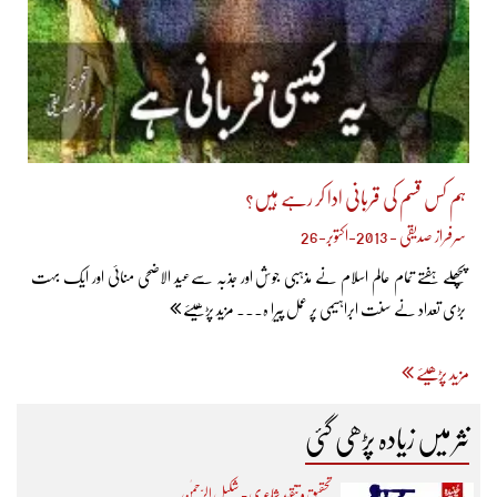
ہم کس قسم کی قربانی ادا کر رہے ہیں؟
سرفراز صدیقی - 2013-اکتوبر-26
پچھلے ہفتے تمام عالم اسلام نے مذہبی جوش اور جذبہ سےعید الاضحی منائی اور ایک بہت
بڑی تعداد نے سنت ابراہیمی پر عمل پیرا ہ... مزید پڑھیئے
مزید پڑھیئے
نثر میں زیادہ پڑھی گئی
تحقیق و تنقید شاعری - شکیل الرّحمٰن