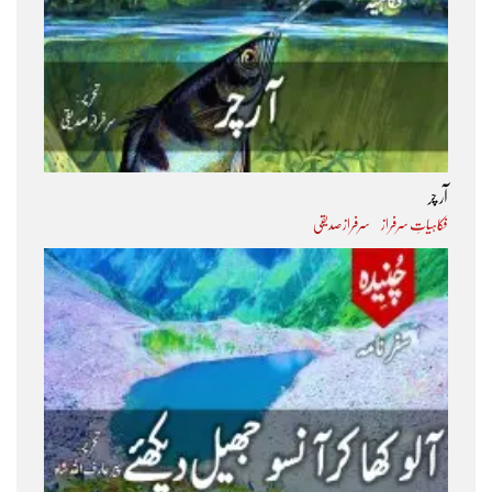
آر چر
فکاہیاتِ سرفراز
سرفراز صدیقی