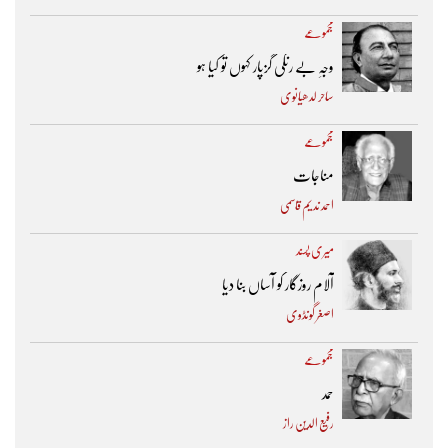
مجموعے
وجہِ بے رنگی گزپار کہوں تو کیا ہو
ساحر لدھیانوی
مجموعے
مناجات
احمد ندیم قاسمی
میری پسند
آلام روزگار کو آساں بنا دیا
اصغر گونڈوی
مجموعے
حمد
رفیع الدین راز