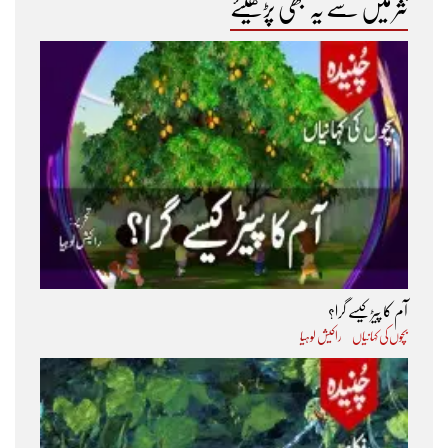
نثر میں سے یہ بھی پڑھیئے
آم کا پیڑ کیسے گرا؟
بچوں کی کہانیاں
راکیش لوہیا