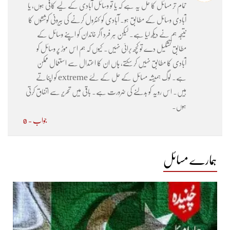
تمام تر مسائل کا حل یہ ہے کہ یا تو وسائل آبادی کے لیے کافی ہوں، یا
آبادی وسائل کے مطابق ہو۔ آبادی کو کنٹرول کرنے کی بیرونی کوششوں کا
نتیجہ ہم نے دیکھ لیا ہے۔ لیکن ہر فرد اگر خاندان کو اپنے وسائل کے
مطابق تشکیل دے تو کچھ برائی نہیں۔ کیوں کہ ہم اس موڑ پر وسائل کو
آبادی کا مطابق نہیں کر سکتے، ہاں ان کا اعتدال سے استعمال ممکن
ہے۔ لوگ ہمیشہ مسائل کے حل کے لئے extreme کو اپناتے
ہیں۔ اس رویہ کو بدلنے کی ضرورت ہے۔ باقی میں تحریر سے اتفاق کرتی
ہوں۔
جواب - 0
ہمارے مسائل