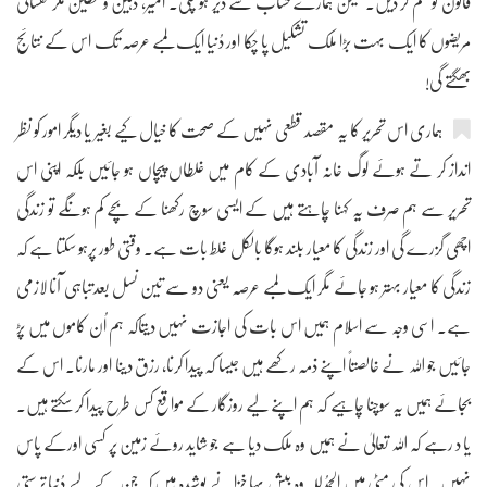
قانون کو ختم کر دیں۔ لیکن ہمارے حساب سے دیر ہو چکی۔ امیر، ذہین و فطین مگر نفساتی
مریضوں کا ایک بہت بڑا ملک تشکیل پا چکا اور دُنیا ایک لمبے عرصہ تک اس کے نتائج
بھگتے گی!
ہماری اس تحریر کا یہ مقصد قطعی نہیں کے صحت کا خیال کیے بغیر یا دیگر امور کو نظر
انداز کر تے ہوئے لوگ خانہ آبادی کے کام میں غلطاں پیچاں ہو جائیں بلکہ اپنی اس
تحریر سے ہم صرف یہ کہنا چاہتے ہیں کے ایسی سوچ رکھنا کے بچے کم ہونگے تو زندگی
اچھی گزرے گی اور زندگی کا معیار بلند ہوگا بالکل غلط بات ہے۔ وقتی طور پرہو سکتا ہے کہ
زندگی کا معیار بہتر ہو جائے مگر ایک لمبے عرصہ یعنی دو سے تین نسل بعدتباہی آنا لازمی
ہے۔ اسی وجہ سے اسلام ہمیں اس بات کی اجازت نہیں دیتاکہ ہم اُن کاموں میں پڑ
جائیں جو اللہ نے خالصتاً اپنے ذمہ رکھے ہیں جیسا کہ پیدا کرنا، رزق دینا اور مارنا۔ اس کے
بجائے ہمیں یہ سوچنا چاہیے کہ ہم اپنے لیے روزگار کے مواقع کس طرح پیدا کر سکتے ہیں۔
یا د رہے کہ اللہ تعالیٰ نے ہمیں وہ ملک دیا ہے جو شاید روئے زمین پر کسی اورکے پاس
نہیں۔ اس کی مٹی میں الحمدُللہ وہ بیش بہا خزانے پوشیدہ ہیں کہ جن کے لیے دُنیا ترستی