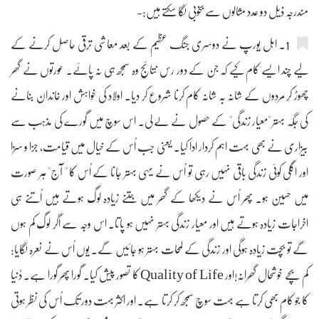
مندرجہ ذیل دو عدد مثالوں سے بخوبی لگا سکتے ہیں:-
1۔ اہل ِیورپ نے دوسری جنگ عظیم کے بعد معاشی ترقی حاصل کرنے کے
لیے چند ایسے کام کیے کہ جن کے دور رس نتائج وہ سمجھ ہی نہ پائے۔ عورتوں نے گھر
چھوڑ کر مردوں کے شانہ بہ شانہ کام کرنا شروع کر دیا۔ اولاد کی خواہش اور خاندان بنانے
کی جگہ بہتر "معیار زندگی" کے حصول نے لے لی۔ اس سوچ میں گورے کی مذہب سے
بیزاری نے بھی بہت اہم کردار ادا کیا۔ یعنی جب اُس کے خیال میں قیامت، جزا و سزا
اور اگلی کوئی زندگی باقی نہیں رہی تو اُس نے یہی بہتر جانا کے اُس کا " آج" ہر صورت
میں حسین ہو۔ پھر اُس نے دیکھا کے گھر میں جتنے زیادہ لوگ ہوتے ہیں اُتنے ہی
اخراجات زیادہ ہوتے ہیں اور معیار زندگی بہتر نہیں ہو پاتا۔ اس وجہ سے اگر لوگ کم ہوں
گے تو بچت زیادہ ہوگی اور زندگی کے لمحات بہتر ہو جائیں گے۔ یوں اُس نے نعرہ لگایا:
کم بچے خوشحال گھرانہ!اور Quality of Life کا تصور پیش کیا۔ گورا پھر گورا ہے۔ دُنیا
کا جو کام بھی کرتا ہے بہت سوچ سمجھ کر کرتا ہے۔ اور اکثر بہت دور تک اُس کی نظر ہوتی