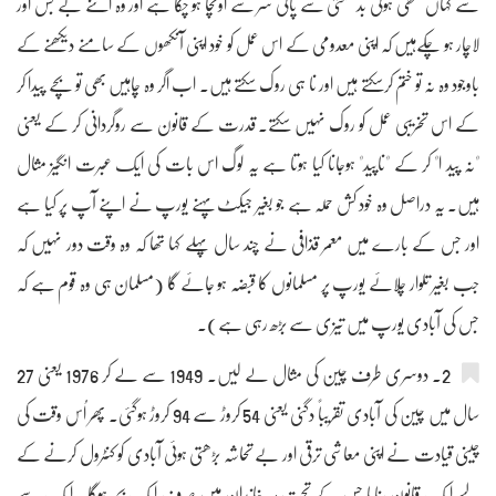
سے کہاں غلطی ہوئی بدقسمتی سے پانی سر سے اُونچا ہو چکا ہے اور وہ اتنے بے بس اور
لاچار ہو چکےہیں کہ اپنی معدومی کے اس عمل کو خود اپنی آنکھوں کے سامنے دیکھنے کے
باوجود وہ نہ تو ختم کرسکتے ہیں اور نا ہی روک سکتے ہیں۔ اب اگر وہ چاہیں بھی تو بچے پیدا کر
کے اس تخریبی عمل کو روک نہیں سکتے۔ قدرت کے قانون سے روگردانی کر کے یعنی
"نہ پید ا" کر کے "ناپید" ہوجانا کیا ہوتا ہے یہ لوگ اس بات کی ایک عبرت انگیز مثال
ہیں۔ یہ دراصل وہ خود کش حملہ ہے جو بغیر جیکٹ پہنے یورپ نے اپنے آپ پر کیا ہے
اور جس کے بارے میں معمر قذافی نے چند سال پہلے کہا تھا کہ وہ وقت دور نہیں کہ
جب بغیر تلوار چلائے یورپ پر مسلمانوں کا قبضہ ہو جائے گا (مسلمان ہی وہ قوم ہے کہ
جس کی آبادی یورپ میں تیزی سے بڑھ رہی ہے)۔
2۔ دوسری طرف چین کی مثال لے لیں۔ 1949 سے لے کر 1976 یعنی 27
سال میں چین کی آبادی تقریباً دگنی یعنی 54 کروڑ سے 94 کروڑ ہوگئی۔ پھر اُس وقت کی
چینی قیادت نے اپنی معاشی ترقی اور بے تحاشہ بڑھتی ہوئی آبادی کو کنٹرول کرنے کے
لیے ایک قانون بنایا جس کے تحت ہر خاندان میں صرف ایک بچہ ہوگا۔ ایک سے