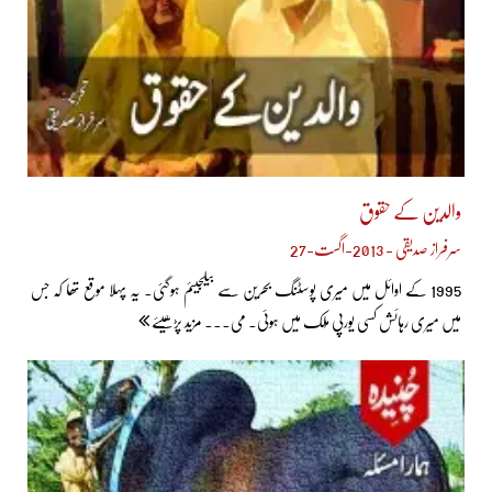
والدین کے حقوق
سرفراز صدیقی - 2013-اگست-27
1995 کے اوائل میں میری پوسٹنگ بحرین سے بیلجیئم ہوگئی۔ یہ پہلا موقع تھا کہ جس
میں میری رہائش کسی یورپی مُلک میں ہوئی۔ می... مزید پڑھیئے