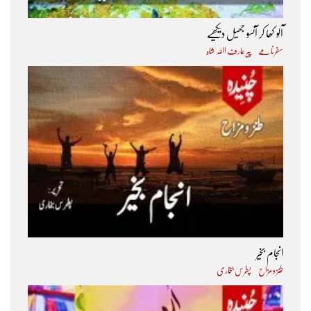
آلو کھا کر آنسو جھیل دیکھیے
سفرنامے
پیر عارف اﷲ شاہ
انجام بخیر
طنز و مزاح
پطرس بخاری