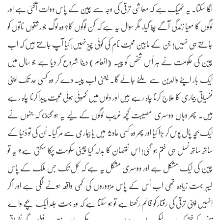
لگا سکتا۔ یہ ٹھیک ہے کہ معاشی ترقی کی وجہ سے چین کے پاس دولت آگئی ہے اور
لوگوں کا معیا زندگی آگے چلا گیا، مگر سوال یہ ہے کہ کن لوگوں کا؟ وہ لوگ جو رشتوں ناتوں کو
جانتے ہی نہیں! جن کے مابین محبت نام کی کوئی چیز نہیں! کیا آپ جانتے ہیں کہ اب
چین کی حکومت نے ہر اُس شخص کو پیسہ (انعام) دینا شروع کر دیا ہے جو سال میں
ایک بار اپنے والدین سے ملنے جائے گا۔ یعنی اب پیسہ دے کر وہ کسی حد تک اپنی
نفسیاتی بیماری کا علاج کرنا چاہ رہے ہیں اور دلوں میں کھوئی ہوئی محبت پیدا کرنا چاہ رہے
ہیں۔ پھر وہاں دوسری مصیبت کچھ غریب لوگوں کے لیے یہ ہو گئ کہ جنہوں نے
ایک بچہ پال پوس کر بڑا کیا اور پھر وہ کسی حادثہ میں یا بیماری سے مر گیا۔ اُن کی تو دُنیا کے
ساتھ ساتھ نسل ہی ختم ہو گئی! اس نقصان کا بدلہ کیا چینی حکومت چکا سکتی ہے؟ یہ تو
چین کی ایک مشکل ہے اور دوسری مشکل یہ ہے کہ کل تک جس ملک کے پاس
لیبر بہت زیادہ تھی اب اُس کے پاس مزدوروں کی کمی واقعہ ہونے لگی ہے اور اگر
اِنہیں اپنی ترقی کی رفتار کو قائم رکھنا ہے تو ہو سکتا ہے کہ وہ بہت جلد ایک بچے والے