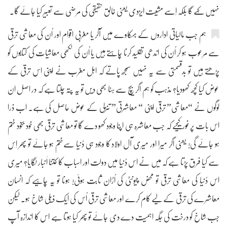
نہیں کہے گا بلکہ اِسے مشیت ایزدی یعنی خالق حقیقی کی مرضی سے تعبیر کیا جائے گا۔
ہم جب مالیاتی اداروں کے بہکاوے میں آکر یا مغربی اقوام اور اُن کی معاشی ترقی
سے مرعوب ہو کر اُن کی اندھی تقلید کرنا چاہتے ہیں یا اُن کی لکھی معاشیات کی کتابوں کو
پڑھتے ہیں تو بدقسمتی سے یہ نہیں سمجھ پاتے کہ اہل مغرب نے اپنی اس ترقی کے
عوض کیا کچھ کھودیا؟ مذہب کو ہم اگر بیچ سے ہٹا بھی دیں تو یہ پتہ چلتا ہے کہ در اصل ان
لوگوں نے “معاشی” ترقی اپنی “ معاشرتی” تنزلی کے عوض حاصل کی ہے۔ اب ذرا
اس بات پرغور کیجیے کہ جب معاشرہ ہی اپنا وجود کھو دے گا تو معاشی ترقی بھی خود بخود ختم
ہو جائے گی! یعنی اگر میرا اور میری آل اولاد کا وجود ہی دُنیا سےختم ہو جائے تو پھر اِس
سے کیا فرق پڑتا ہے کہ میں نے اس دُنیا میں دولت اور اسباب کا کتنا اَنبار لگایا؟ میری
اس دُنیا کی معاشی ترقی تو محض چیونٹی کی اُڑان ثابت ہوئی! ہونا تو یہ چاہیے کہ انسان
معاشرے کی ترقی کے لیے کام کرے اور معاشی ترقی اُس کی ایک ذیلی شاخ ہو۔ لیکن
جب شاخ کو درخت کی جگہ اہمیت دے دی جائے تو پھر کیا ہوتا ہے اس کا اندازہ آپ