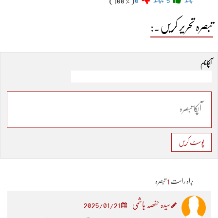
( 100 % )
تبصرہ تحریر کریں۔:
آپکا نام
پوسٹ کریں
براہ راست
1
تبصرہ
سیدہ حفصہ ہاشمی
2025/01/21