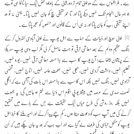
ہے۔ مگر افسوس ہے کے وہ اپنی تمام تر دوربینی کے باوجود محض ایک سیا نا کوا ہی توہے
جو بہر حال انجام تک نہیں دیکھ پاتا اور تا عمرحقیقی سچ کو جان نہیں پاتا۔ یعنی نہ تو وہ
اپنےحقیقی رب کو جان پاتا اور نہ ہی اُس کے قانون اور منصوبہ کو سمجھ پاتا ہے۔
اپنی سوچ اور ذہانت کے حساب سے اہل یورپ نے اپنی آبادی کنٹرول کر کے
جنگ عظیم دوئم کے بعد معاشی ترقی تو بہت حاصل کر لی مگر اَب وہی یورپ سر پکڑ
کے پریشان بیٹھا ہے! آج یورپ کا سب سے بڑا مسئلہ معاشی ترقی نہیں ، یورو نہیں،
تعلیم نہیں، دہشت گردی نہیں، بجلی نہیں، صحت عامہ نہیں، اناج نہیں، شخصی
آزادی نہیں، جنگ نہیں بلکہ اس کا سب سے بڑا مسئلہ اس بات کی آگہی ہے کہ اگلی
نصف صدی کے عرصہ میں بیشتر یورپی اَقوم اس دُنیا سے ختم ہو جائیں گی! یہ جھوٹ
نہیں بلکہ روز روشن کی طرح عیاں ایک حقیقت ہے جس کے بارے میں تحقیق
کرنے کی میں آپ سب کو دعوت دیتا ہوں۔ کم بچے پیدا کرنے اور امیر بننے کا خبط اہل
یورپ کو مکمل تباہی کی طرف لے گیا ہے اور اب جب کہ وہ یہ جان چکے ہیں کہ اُن