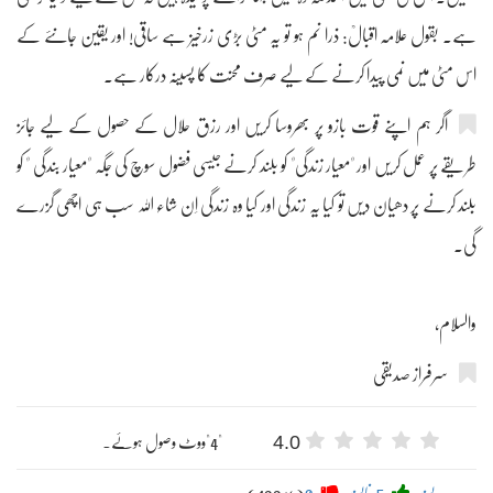
ہے۔ بقول علامہ اقبالؒ: ذرا نم ہو تو یہ مٹی بڑی زرخیز ہے ساقی! اور یقین جانئے کے
اس مٹی میں نمی پیدا کرنے کے لیے صرف محنت کا پسینہ درکار ہے۔
اگر ہم اپنے قوت بازو پر بھروسا کریں اور رزق حلال کے حصول کے لیے جائز
طریقے پر عمل کریں اور "معیار زندگی" کو بلند کرنے جیسی فضول سوچ کی جگہ "معیار بندگی " کو
بلند کرنے پر دھیان دیں تو کیا یہ زندگی اور کیا وہ زندگی اِن شاء اللہ سب ہی اچھی گزرے
گی۔
والسلام،
سرفراز صدیقی
4.0
"4"ووٹ وصول ہوئے۔
پسند
5
ناپسند
0