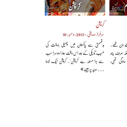
کرپشن
سرفراز صدیقی - 2013-دسمبر-10
ھے دن تھے۔
بدقسمتی سے پاکستان میں پھیلی جہالت کی
لکہ صرف چند
مہیب تاریکی کے بعد اس وقت ہمارا دوسرا سب
سادگی تھی،
سے بڑا مسئلہ ہے "کرپشن"۔ کرپشن ایک ایسا
... مزید پڑھیئے