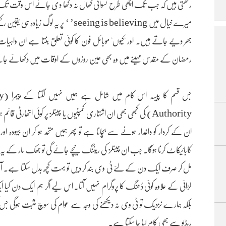
رکھتی ہیں کہ جب تک اچھی طرح نسوانی کھال نہ دکھا دی جائے اُس وقت تک 
میرے خیال میں seeing is believing’ ‘ پر
بھر دیے جاتے ہیں۔ اور 'کیوں' موبائل فون کا کوئی تعلق بنتا ہے ان واہیا
رمضان کے مقدس مہینے میں وہ بھی عین روزوں کے اوقات میں دکھائے جانے 
جس 
Authority) کی کبھی بھی ان اشتہاری کمپنیوں یا چینلز پر کوئی اتھارٹ
ان کے کردار کو داغدار ہونے سے بچانا ہے تو پھر ہمیں متحد ہو کر ان بیہودہ او
کابائیکاٹ کرنا ہوگا۔ جب ان چینلز کی ریٹنگ نیچے جائے گی تو جھک مار کے 
مل کر صرف ایک دن کے لئے ٹی وی بند کر دیں تو بہت کچھ بدل سکتا ہے۔ آپ
لڑائی کے علاوہ کوئی ڈھنگ کا پروگرام نہیں آتا۔ اس لیے اگر ہم ایک دن کیا ا
بلکہ ہمارے نزدیک تو ٹی وی نہ دیکھنے کی وجہ سے عوام کی سوچ مثبت ہوگی 
ریڈیو سے بھی کام لیا جا سکتا ہے۔