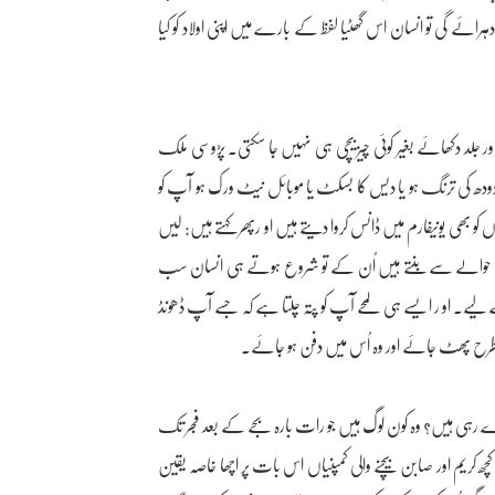
دہرائے گی تو انسان اس گھٹیا لفظ کے بارے میں اپنی اولاد کو کیا
ور جلد دکھائے بغیر کوئی چیز بیچی ہی نہیں جا سکتی۔ پڑوسی ملک
ودھ کی ترنگ ہو یا دیس کا بسکٹ یا موبائل نیٹ ورک ہو آپ کو
وں کو بھی یونیفارم میں ڈانس کروا دیتے ہیں او رپھر کہتے ہیں: لیں
اضافے کے حوالے سے بنتے ہیں اُن کے تو شروع ہوتے ہی انسان سب
لیے۔ او ر ایسے ہی لمحے آپ کو پتہ چلتا ہے کہ جسے آپ ڈھونڈ
 طرح پھٹ جائے اور وہ اُس میں دفن ہو جائے۔
دے رہی ہیں؟ وہ کون لوگ ہیں جو رات بارہ بجے کے بعد فجر تک
چھ کریم اور صابن بیچنے والی کمپنیاں اس بات پر اچھا خاصہ یقین