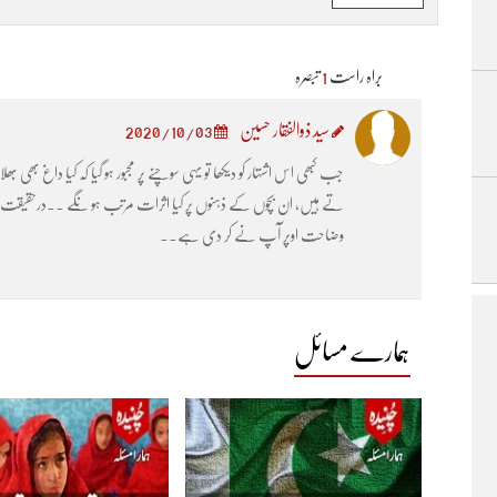
براہ راست
1
تبصرہ
سید ذوالفقار حسین
2020/10/03
جب کبھی اس اشتہار کو دیکھا تو یہی سوچنے پر مجبور ہو گیا کہ کیا داغ بھی 
تے ہیں، ان بچوں کے ذہنوں پر کیا اثرات مرتب ہو ںگے ۔۔درحقیقت 
وضاحت اوپر آپ نے کر دی ہے۔۔
ہمارے مسائل