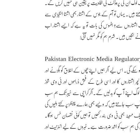
لوگ اُن کی پروڈکٹ کی افادیت پر یقین ہی نہیں کریں گے۔
 یہ لوگ زیادہ ہی یقین رکھتے ہیں۔ یہاں تو آم کے جوس کے اشتہار بھی اشتہا انگیزی سے
ت اشتہاروں سے؟ افسوس کی بات تو یہ ہے کہ ایسے اشتہار اب
لگیں ہیں۔ شرم ہم کو مگر نہیں آتی!
قسم کا پیسہ اس کام میں شامل ہے ہمیں نہیں لگتا کے پیمرا (Pakistan Electronic Media Regulatory
ی قائم ہو سکے گی۔ اس لیے اگر ہمیں اپنے بچوں کے اخلاق کو بگڑنے اور
ر لچر اِشتہاروں کا اور اسی طرح کے فحش ڈراموں اور ٹی وی شوز
یہ لوگ اپنے آ پ کو بدلیں گے۔ اگر کراچی سے خیبر تک ہم سب
 سب جانتے ہیں کہ ویسے بھی ہمارے چینلز پر کتے بلیوں کی
یک مہینہ بھی ٹی وی بند رکھیں تو ہمیں کوئی نقصان نہں ہوگا۔
جس کی ہم سب کو اشد ضرورت ہے۔ خبروں کے لیے انٹرنیٹ اور