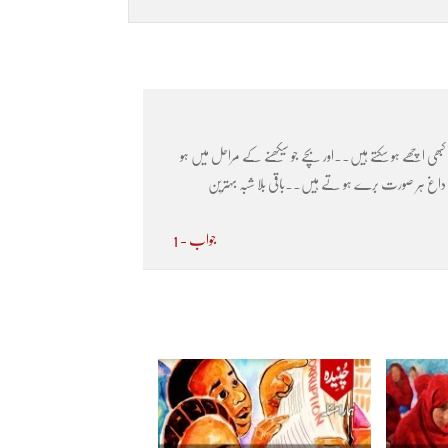
بھلا کبھی اچھے ہو سکتے ہیں۔۔اور بچے جو سیکھنے کے مراحل میں ہو
داغ ہر صورت برے ہو تے ہیں۔۔باقی بلا شبہ بہترین
جواب - 1