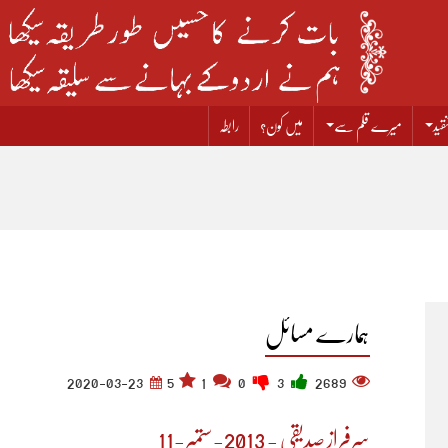
قید
میرے قلم سے
میں کون؟
رابطہ
ہمارے مسائل
2020-03-23
5
1
0
3
2689
سرفراز صدیقی - 2013-ستمبر-11