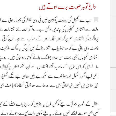
داغ تو ہر صورت برے ہوتے ہیں
جب سے کیبل کی بدولت پاکستان میں ٹی وی چینلز کی بھرمار ہوئی ہے 
وقت سے اشتہاری کمپنیوں کی چاندی ہو گئی ہے۔ روزآنہ نت نئے اشتہارات بنتے ہ
پروڈکٹ کی اشتہاری مہم پر کروڑوں بلکہ اربوں کے حساب سے پیسہ خرچ کرتی ہے
چھوٹ دی جاتی ہے کہ وہ جیسا چاہے اشتہار بنائے بس اُن کی پروڈکٹ مارکیٹ 
اشہاری کمپنیاں بھی بہت سی حدود پھلانگ جانے کو تیار ہو جاتی ہیں۔ روپ
جاتے ہیں کہ اس طرح کے مادر پدر آزاد اشتہاروں سے اُن ننھے ذہنوں پر کیا اثر ہو
ابھی اپنے گھر ، اسکول اور معاشرے سے سیکھ رہے ہیں وہ ان بے تکے، گھٹیا، غی
غیر اسلامی ہی نہیں غیر اخلاقی بھی ہے اور ہمارے معاشرتی انحطاط کا باعث بھ
مثال کے طور پر ہم ایک بچے کو کس طرح یہ بتائیں کہ داغ چاہے پہننے کے کپڑوں
کسی بھی صورت اچھے نہیں ہوتے۔ یہ بچے تو دن رات کپڑے دھونے والے پاؤڈر 