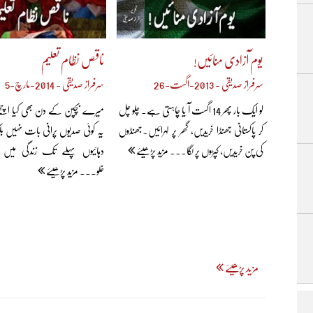
یوم آزادی منائیں!
ناقص نظام تعلیم
سرفراز صدیقی - 2013-اگست-26
سرفراز صدیقی - 2014-مارچ-5
لو ایک بار پھر 14 اگست آ یا چاہتی ہے۔ چلو چل
میرے بچپن کے دن بھی کیا اچ
کر پاکستانی جھنڈا خریدیں، گھر پر لہرائیں۔جھنڈوں
یہ کوئی صدیوں پرانی بات نہیں ب
کی پن خریدیں، کپڑوں پر لگا... مزید پڑھیئے
دہائیوں پہلے تک زندگی میں 
خلو... مزید پڑھیئے
مزید پڑھیئے