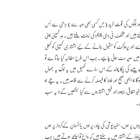
اور لوگوں کی قوت خرید (جس کسی بھی وجہ سے) بڑھی ہے اُس
یں اور مختلف ٹی وی چینلز کی زینت بنتے ہیں۔ ہر کمپنی اپنی
 اور پروڈکٹ کو مقبول بنانے کے لیے اشتہاری کمپنی کو کھلی
میں سوپر ہٹ ہونی چاہیے۔ جب اس طرح مطالبہ کیا جاتا ہے تو
ے پیسے کی چکا چوند کے اس سارے کھیل میں یہ لوگ یہ بھول
گا جو ابھی صحیح اور غلط کا فیصلہ کرنے سے قاصر ہیں۔ یہ بچے جو
ر اخلاقی، بیہودہ اور فحش اشتہاروں سے کیا سیکھیں گے؟ یہ سب
ی۔
 پر ہوں، سفید پوشی کی چادر پر ہوں یا انسان کےکردار پر ہوں
کے اشتہار میں یہ سنتے ہیں کہ داغ تو اچھے ہوتے ہیں! جب