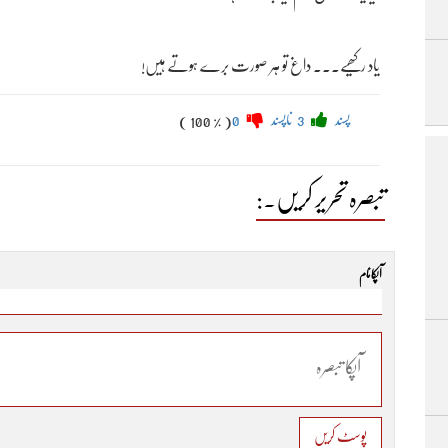
یاد رکھیے۔۔۔ داغ تو ہر صورت برے ہوتے ہیں!
پسند
3
ناپسند
0
( 100 % )
تبصرہ تحریر کریں۔:
آپکا نام
پوسٹ کریں