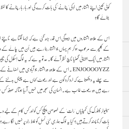
کوئی کپنی اپنے اشتہار میں لڑکی' پٹانے' کی بات کرے گی اور بار بار پٹانے کا لفظ 
بتائے گا؟
اس کے علاوہ اشتہاروں میں بیہودگی اس قدر بڑھ گئی ہے کہ ایسا لگتا ہے ناچنے ا
کے کلچر سے مرعوب ہو کر ہم یہاں جو اشتہار بنا رہے ہیں اُن میں چائے کے د
اشتہار میں ایک انتہائی گھٹیا ناچ نظر آئے گا۔ حد تو یہ ہے کہ یہ لوگ اِسکول کی بچی
ENJOOOOYZZ ۔ اس کے علاوہ وہ اشتہار جو آبادی میں 
سے پہلے یہ دیکھتا ہے کہ ارد گرد کون ہے اور ریموٹ کہاں ہے چینل بدلنے کے 
رہے ہیں وہ ریموٹ غائب ہے۔ انسان کی سمجھ میں نہیں آرہا ہوتا کہ صوفہ کس
سیلیولر نیٹورک کی کمپنیاں 'رات' کے خصوصی پیکج کس کو اور کس کام کے لیے 
بات کرنا پسند کرتےہیں؟ کیا یہ لوگ ہماری نئی نسل کو غلط راہ پر نہیں لگا رہے؟ ک