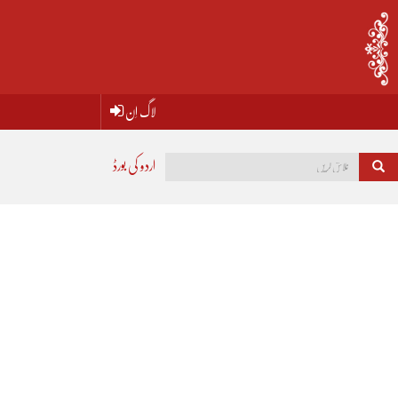
لاگ اِن
اردو کی بورڈ