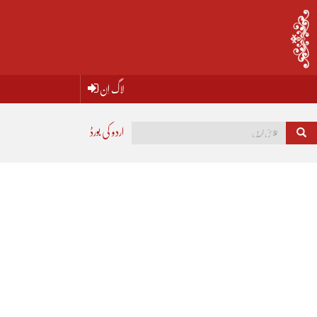
لاگ اِن
اردو کی بورڈ