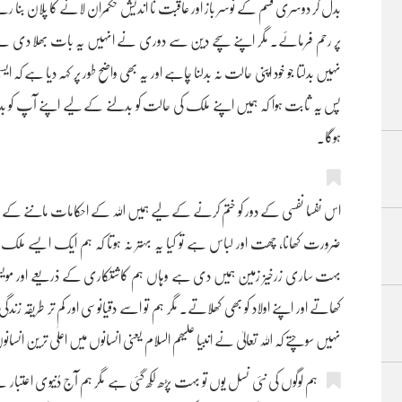
بدل کر دوسری قسم کے نوسر باز اور عاقبت نا اندیش حکمران لانے کا پلان بنا رہ
پر رحم فرمائے۔ مگر اپنے سچے دین سے دوری نے انہیں یہ بات بھلا دی ہے کہ
نہیں بدلتا جو خود اپنی حالت نہ بدلنا چاہے اور یہ بھی واضح طور پر کہہ دیا ہے کہ
پس یہ ثابت ہوا کہ ہمیں اپنے ملک کی حالت کو بدلنے کے لیے اپنے آپ کو بدل
ہوگا۔
اس نفسا نفسی کے دور کو ختم کرنے کے لیے ہمیں اللہ کے احکامات ماننے کے ساتھ 
ضرورت کھانا، چھت اور لباس ہے تو کیا یہ بہتر نہ ہوتا کہ ہم ایک ایسے مل
بہت ساری زرخیز زمین ہمیں دی ہے وہاں ہم کاشتکاری کے ذریعے اور مویشی پ
کھاتے اور اپنے اولاد کو بھی کھلاتے۔ مگر ہم تو اسے دقیانوسی اور کم تر طریقہ زن
نہیں سوچتے کہ اللہ تعالیٰ نے انبیا علیھم السلام یعنی انسانوں میں اعلٰی ترین انسا
ہم لوگوں کی نئی نسل یوں تو بہت پڑھ لکھ گئی ہے مگر ہم آج دُنیوی اعتبار 