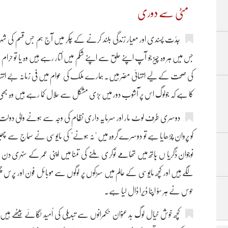
مٹی سے دوری
جدّت پسندی اور معیار زندگی بلند کرنے کے چکر میں آج ہم جس قسم کی شہ
جس میں ہر وہ چیز جو آپ اپنے حلق سے اپنے شکم میں اُتار رہے ہیں وہ یا تو حر
کی صحت کے لیے انتہائی مضر ہیں۔ ہمارے ملک کی عوام میں فی زمانہ بے انتہا بڑ
کا ہے کہ جولوگ اس پر آشوب دور میں بڑی مشکل سے حلال کما رہے ہیں وہ بھی ب
دوسری طرف لوٹ مار اور سرمایہ داری نظام کی وجہ سے ہونے والی دولت
کو پروان چڑھایا ہے تو دوسرے گروہ میں "نہ ہونے" کی مایوسی نے سماج سے چ
نوجوان ڈگریا ں ہاتھ میں تھامے نوکری ملنے کی تمنا میں اپنی عمر کے سنہری
لگے ہیں اور کچھ مایوسی کے عالم میں سڑکوں پر لوگوں سے موبائل فون اور پر
حوس نے ہر سوُ اپنا ڈیرا ڈال لیا ہے۔
کچھ خوش خیال لوگ بد عنوان حکمرانوں سے تبدیلی کی اُمید لگائے بیٹھے ہیں