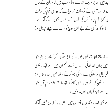
ے ہیں اور کچھ صرف اللہ سے دُعا کر رہے ہیں کہ وہ اِن کے حال
 اللہ تعالٰی نے تو صاف کہہ دیا ہے کہ وہ اُس قوم کی حالت
 ایسی گمراہ قوم پر وہ اُنہی کی طرح کے حکمران بھی لے کر آتا ہے۔
نا ہوگا اور اُس کے لیے اپنی سوچ کو سب سے پہلے تبدیل کرنا
ساتھ اپنی زندگیوں میں سادگی لانی ہوگی۔ اگر انسان کی بنیادی
ک میں جہاں اللہ تعالٰی نے ان گنت نعمتوں میں سے ایک یعنی
ال کر سادگی سے زندگی بسر کرتے؟ خود بھی پاک و حلال غذا
دگی سے تعبیر کرتے ہیں۔ اس کام کو حقیر جانتے وقت ہم تو یہ بھی
نوں سے بھیڑ بکریاں کیوں چروائیں؟
سے بھی ایک کوتاہ بین قوم ہی ہیں۔ ہمیں یہ نظر ہی نہیں آتا کہ