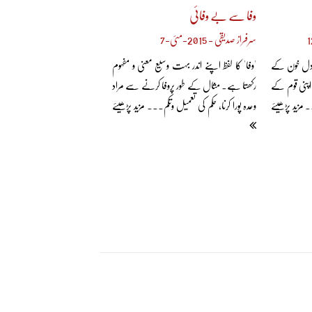
وفا سے بے وفائی
سرفراز صدیقی - 2015-مئی-7
اں دل خون کے
'وفا' کا لفظ اپنے اندر بہت وسیع معنی و مفہوم
ر اپنی قوم کے
رکھتا ہے۔ مثال کے طور پروفا کرنے سے مراد
مزید پڑھیئے
وعدہ پورا کرنا، حکم کی تعمیل وتکم... مزید پڑھیئے