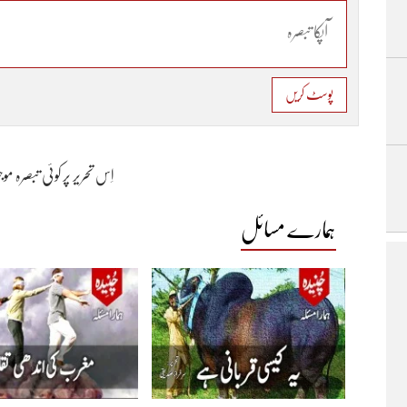
پوسٹ کریں
اِس تحریر پر کوئی تبصرہ م
ہمارے مسائل