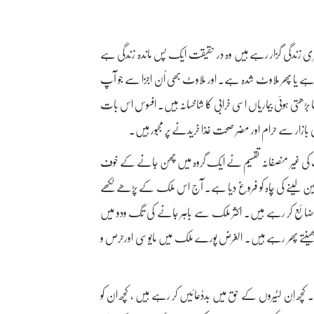
ری زندگی گزار رہے ہیں وہ در حقیقت ایک پس ماندہ زندگی ہے
ام ہے یا پھر ملاوٹ شدہ ہے۔ اور ملاوٹ بھی اُن اجزا سے جو آپ
ھتی ہوئی بیماریاں ا
سی خرابی کا شاخسانہ ہیں۔ افسوس اس بات
ازار سے حرام اور مضر صحت غذا خریدنے پر مجبور ہیں۔
 کی غیر منصفانہ تقسیم نے ایک گروہ میں چھن جانے کے خوف
ھین لینے کی چاہ کو فروغ دیا ہے۔ آج اس ملک کے پڑھے لکھے
 دن ضائع کر رہے ہیں۔ اکثر ملک سے باہر جانے کی تگ ودو میں
س چھینتے پھر رہے ہیں۔ الغرض پورے ملک میں مایوسی اورحرص و
۔ کچھ اِن لٹیروں کے حق میں بددُعائیں کر رہے ہیں ، کچھ ان کو