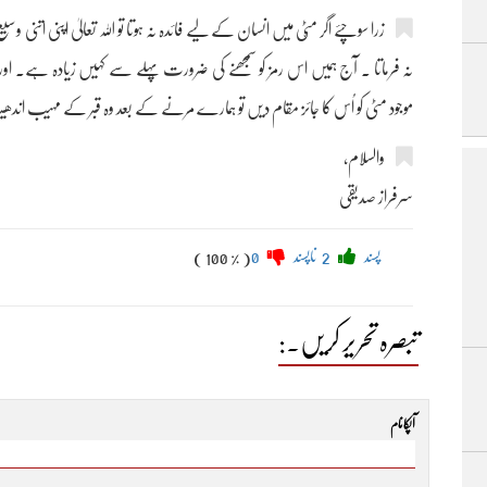
زرا سوچئے اگر مٹّی میں انسان کے لیے فائدہ نہ ہوتا تو اللہ تعالیٰ اپنی اتنی
نہ فرماتا ۔ آج ہمیں اس رمز کو سمجھنے کی ضرورت پہلے سے کہیں زیادہ ہے۔ او
موجود مٹی کو اُس کا جائز مقام دیں تو ہمارے مرنے کے بعد وہ قبر کے مہیب اند
والسلام،
سرفراز صدیقی
پسند
2
ناپسند
0
( 100 % )
تبصرہ تحریر کریں۔:
آپکا نام