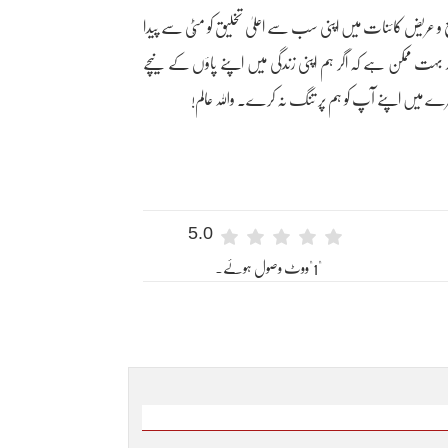
 وسیع و عریض کائنات میں اپنی سب سے اعلیٰ تخلیق کو مٹّی سے پیدا
ر بہت ممکن ہے کہ اگر ہم اپنی زندگی میں اپنے پاؤں کے نیچے
ھیرے میں اپنے آپ کو ہم پر تنگ نہ کرے۔ واللہ عالم!
5.0
"1"ووٹ وصول ہوئے۔