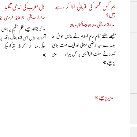
ہم کس قسم کی قربانی ادا کر رہے
اہل ِمغرب کی اندھی تقلید
ہیں؟
سرفراز صدیقی - 2015-فروری-12
سرفراز صدیقی - 2013-اکتوبر-26
سانحہ پشاور جیسے ظلمِ عظیم پر جہ
پچھلے ہفتے تمام عالم اسلام نے مذہبی جوش اور
آنسو رویا وہیں اس اندوہناک واقعہ پ
جذبہ سےعید الاضحی منائی اور ایک بہت بڑی
سوگ منانے کے طریقے کو دیکھ... 
تعداد نے سنت ابراہیمی پر عمل پیرا ہ... مزید
پڑھیئے
مزید پڑھیئے