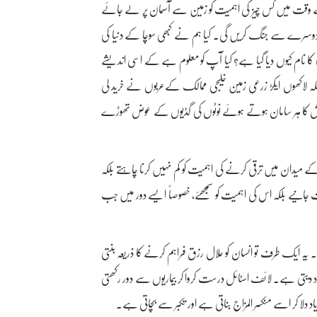
الے وقت میں کس چیز کی اہمیت کو زمین سے آسمان پر لے جائے
 دوسرے سے جنگ کریں گی۔ کیا ہم نے کبھی سوچا کے دنیا کی
 یافتہ اقوام نے اس گھمبیر مسئلہ کو خاموش سونامی (silent tsunami) کا نام کیوں دیا گیا ہے؟ کیا آپ کو معلوم ہے کے اسی اندیشے
لاکھوں ایکڑ زرعی زمین خلیجی ممالک کےعربوں نے خرید لی
 کا ہر سامان ہوتے ہوئے نوٹوں کی گڈیوں کے عوض تھوڑے
ے میدان میں ترقی کرنے کی اہمیت کو کم نہیں کرنا چاہتے بلکہ
 مت جانیے بلکہ اس کی اہمیت کو سمجھئے، خصوصاً ایسے دور میں جب
 یہ ایک طرف تو انسان کو حلال رزق فراہم کرنے کا ذریعہ بنتی
 دیتی ہے۔ لائف اسٹائل درست کروا کر بیماریوں سے دور رکھتی
یاد دلا کر اسے منکسر المزاج بناتی ہے اور تکبر سے بچاتی ہے۔