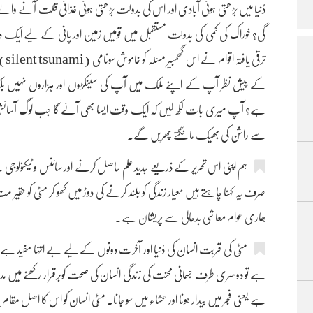
دُنیا میں بڑھتی ہوئی آبادی اور اس کی بدولت بڑھتی ہوئی غذائی قلت آنے و
گی؟ خوراک کی کمی کی بدولت مستقبل میں قومیں زمین اور پانی کے لیے ایک
ترقی
کے پیش نظر آپ کے اپنے ملک میں آپ کی سینکڑوں اور ہزاروں نہیں بلکہ 
ہے؟ آپ میری بات لکھ لیں کہ ایک وقت ایسا بھی آئے گا جب لوگ آسائش
سے راشن کی بھیک مانگتے پھریں گے۔
ہم اپنی اس تحریر کے ذریعے جدید علم حاصل کرنے اور سائنس و ٹیکنولوجی ک
صرف یہ کہنا چاہتے ہیں معیار زندگی کو بلند کرنے کی دوڑ میں کھو کر مٹّی کو حقیر
ہماری عوام معاشی بدحالی سے پریشان ہے۔
مٹّی کی قربت انسان کی دُنیا اور آخرت دونوں کے لیے بے انتہا مفید ہے۔
ہے تو دوسری طرف جسمانی محنت کی زندگی انسان کی صحت کوبرقرار رکھنے میں مدد
ہے یعنی فجر میں بیدار ہونا اور عشاء میں سو جانا۔ مٹّی انسان کو اس کا اصل مقام 