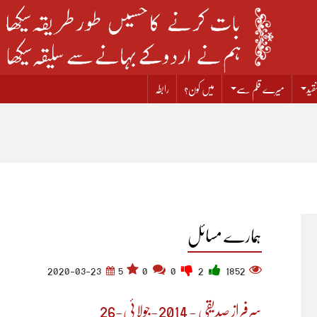
قید
میرے قلم سے
میں کون؟
رابطہ
ہمارے مسائل
2020-03-23
5
0
0
2
1852
سرفراز صدیقی - 2014-جولائی-26