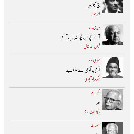
سچ کا زہر
احمد فراز
میری پسند
آئے کچھ ابر، کچھ شراب آئے
فیض احمد فیض
میری پسند
آدمی، آدمی سے ملتا ہے
جگر مراد آبادی
مجموعے
حمد
رفیع الدین راز
مجموعے