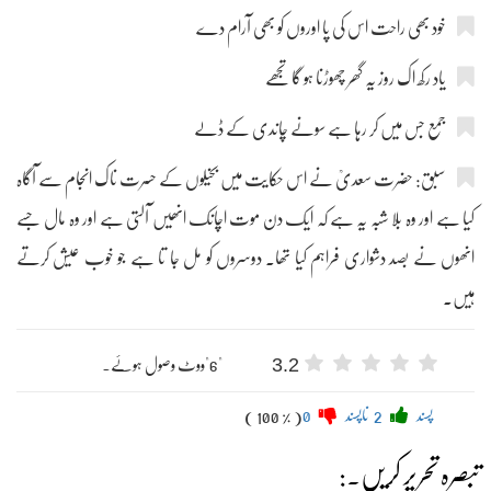
خود بھی راحت اس کی پا اوروں کو بھی آرام دے
یاد رکھ اک روز یہ گھر چھوڑنا ہو گا تجھے
جمع جس میں کر رہا ہے سونے چاندی کے ڈلے
سبق: حضرت سعدیؒ نے اس حکایت میں بخیلوں کے حسرت ناک انجام سے آگاہ
کیا ہے اور وہ بلا شبہ یہ ہے کہ ایک دن موت اچانک انھیں آلتی ہے اور وہ مال جسے
انھوں نے بصد دشواری فراہم کیا تھا۔ دوسروں کو مل جا تا ہے جو خوب عیش کرتے
ہیں۔
3.2
"6"ووٹ وصول ہوئے۔
پسند
2
ناپسند
0
( 100 % )
تبصرہ تحریر کریں۔: