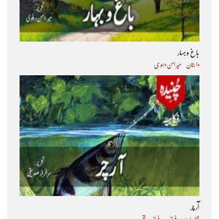
باغ و بہار
داستان
میر امن دہو ی
آر چر