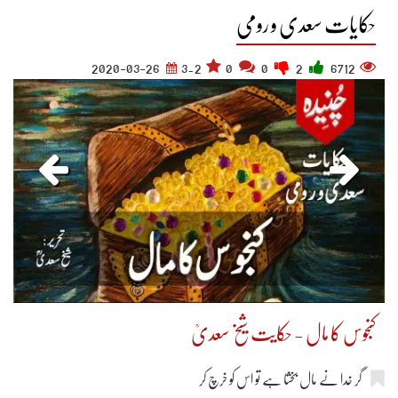
حکایات سعدی و رومی
2020-03-26
3.2
0
0
2
6712
کنجوس کا مال - حکایت شیخ سعدیؒ
گر خدا نے مال بخشا ہے تو اس کو خرچ کر