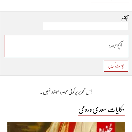
آپکا نام
پوسٹ کریں
اِس تحریر پر کوئی تبصرہ موجود نہیں۔
حکایات سعدی و رومی