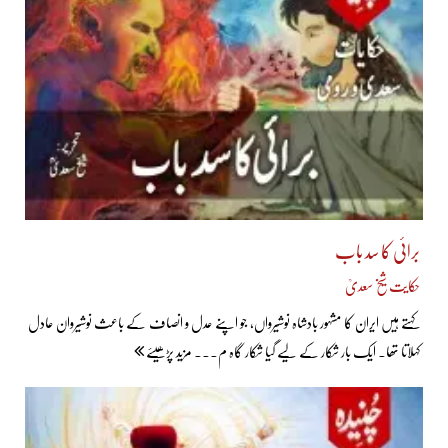
برائی کا سد باب
حکایت شیخ سعدیؒ
کہتے ہیں ایران کا مشہور بادشاہ نوشیرواں، جو اپنے عدل و انصاف کے باعث نوشیروان عادل
کہلاتا تھا۔ ایک بار شکار کے لیے گیا شکار گاہ م... مزید پڑھیئے