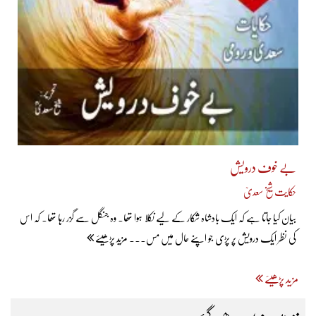
بے خوف درویش
حکایت شیخ سعدیؒ
بیان کیا جاتا ہے کہ ایک بادشاہ شکار کے لیے نکلا ہوا تھا۔ وہ جنگل سے گزر رہا تھا۔ کہ اس
کی نظر ایک درویش پر پڑی جو اپنے حال میں مس... مزید پڑھیئے
مزید پڑھیئے