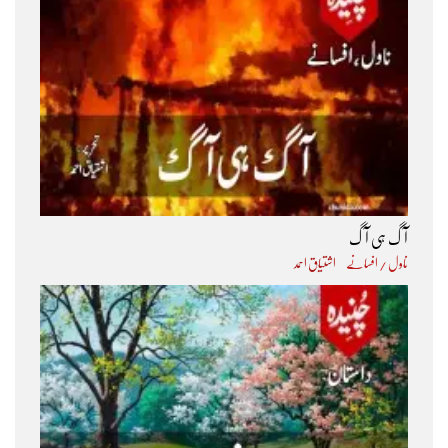
آگ ہی آگ
ناول / افسانے
اشتیاق احمد