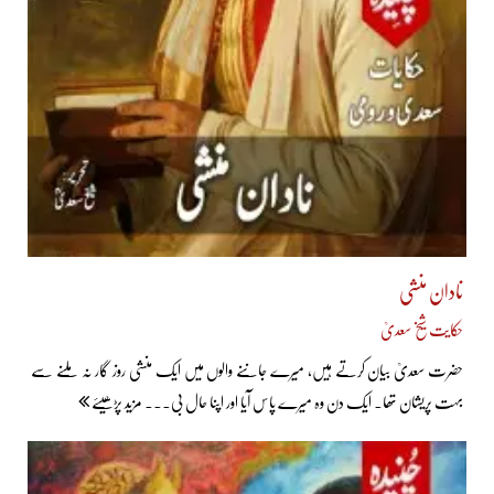
نادان منشی
حکایت شیخ سعدیؒ
حضرت سعدیؒ بیان کرتے ہیں، میرے جاننے والوں میں ایک منشی روز گار نہ ملنے سے
بہت پریشان تھا۔ ایک دن وہ میرے پاس آیا اور اپنا حال بی... مزید پڑھیئے