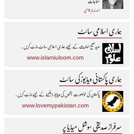
مناجات
احمد ندیم قاسمی
ہماری اسلامی سائٹ
مزیدصحیح احادیث کے لیئے ہماری اسلامی سائٹ وزٹ کریں۔
www.islamiuloom.com
ہماری پاکستانی ویڈیوز کی سائٹ
پاکستان کی خوبصورت جگہوں کی ویڈیوز دیکھنے کے لیئے وزٹ کریں۔
www.lovemypakistan.com
سرفراز صدیقی سوشل میڈیا پر