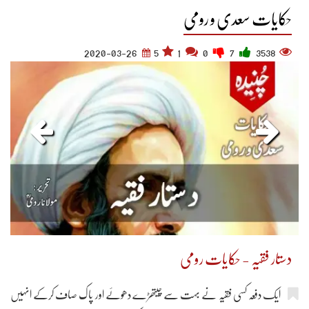
حکایات سعدی و رومی
2020-03-26
5
1
0
7
3538
دستار فقیہ - حکایات رومی
ایک دفعہ کسی فقیہ نے بہت سے چیتھڑے دھوئے اور پاک صاف کرکے انہیں