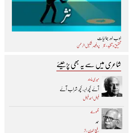
ادب اور جمالیات
تحقیق و تنقید - نثر
پروفیسر شکیل الرحمن
شاعری میں سے یہ بھی پڑھیئے
میری پسند
آئے کچھ ابر، کچھ شراب آئے
فیض احمد فیض
مجموعے
حمد
رفیع الدین راز