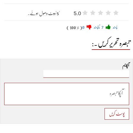
5.0
"5"ووٹ وصول ہوئے۔
پسند
7
ناپسند
0
( 100 % )
تبصرہ تحریر کریں۔:
آپکا نام
پوسٹ کریں