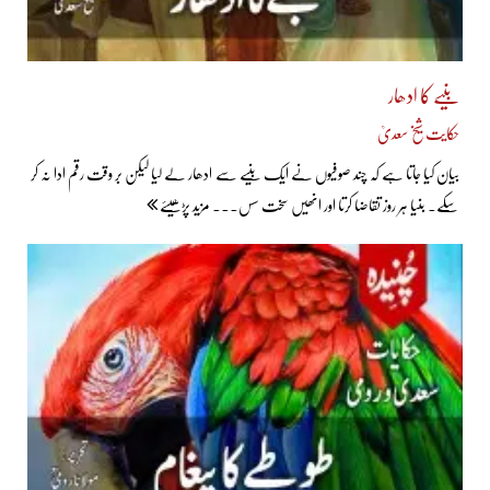
بنیے کا ادھار
حکایت شیخ سعدیؒ
بیان کیا جاتا ہے کہ چند صوفیوں نے ایک بنیے سے ادھار لے لیا لیکن بر وقت رقم ادا نہ کر
سکے۔ بنیا ہر روز تقاضا کرتا اور انھیں سخت سس... مزید پڑھیئے