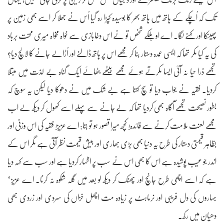
تک کہ اُچکے کے ہاتھ میں ہاتھ بھر کا بوسیدہ کپڑا رہ گیا اُس نے جھلا کر اسے بھی زمین پر
پھینکا اور کہنے لگا۔ اے او ہلکے شخص تو نے اس دغابازی سے خواہ مخواہ میری محنت برباد
کی یہ کیا مکر تھا کہ ایسی عمدہ دستار بنا کر مجھے اس پر ہاتھ ڈالنے اور اُڑالے جانے کا لالچ دیا؟
تجھے ذرا حیا نہ آئی ایسا مکرتے ہوئے مجھے بیٹھے بٹھائے ایک گناہ بے لذت میں مبتلا
کردیا۔ فقیہ نے جواب دیا تو سچ کہتا ہے بے شک میں نے دھوکا دیا لیکن یہ سوچ کہ
بطور نصیحت تجھے آگاہ بھی کردیا تھا کہ لے جانے سے پہلے اسے کھول کر دیکھ لے اب
مجھے لعنت ملامت کرنے سے فائدہ! کچھ میرا قصور ہو تو بتا: اے عزیز! فقیہ کی اس وزنی اور
بظاہر قیمتی دستار کی طرح یہ دنیا بھی بڑی بھاری اور بیش قیمت نظر آتی ہے مگر اس کے
اندر جو عیب پوشیدہ ہے اس کا بھی اس نے سب پر اظہار کردیا ہے اور سب سے کہہ دیا
ہے کہ اسے اچھی طرح جانچ اور پھنک کر دیکھ لو بعد میں گلہ شکوہ نہ کرنا۔ اے عزیز‘
بہاروں کی دل فریبی اور نرماہٹ پر زیادہ مت اچھل خزاں کی سردی اور زردی بھی
دھیان میں رکھ۔