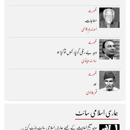
مجموعے
مناجات
احمد ندیم قاسمی
مجموعے
وجہِ بے رنگی گزپار کہوں تو کیا ہو
ساحر لدھیانوی
مجموعے
حمد
قمر جلالوی
ہماری اسلامی سائٹ
مزیدصحیح احادیث کے لیئے ہماری اسلامی سائٹ وزٹ کریں۔