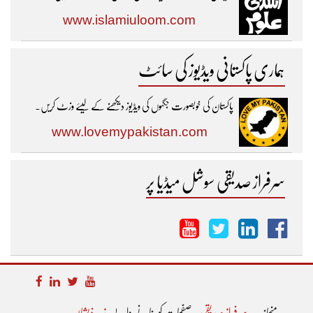
www.islamiuloom.com
ہماری پاکستانی ویڈیوز کی سائٹ
پاکستان کی خوبصورت جگہوں کی ویڈیوز دیکھنے کے لیئے وزٹ کریں۔
www.lovemypakistan.com
سرفراز صدیقی سوشل میڈیا پر
منجانب:
سرفراز صدیقی
۔ صفحات کو بنانے والے:
زبیر ذیشان
۔