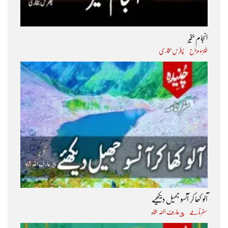
انجام بخیر
طنز و مزاح
پطرس بخاری
آلو کھا کر آنسو جھیل دیکھیے
سفرنامے
پیر عارف اﷲ شاہ