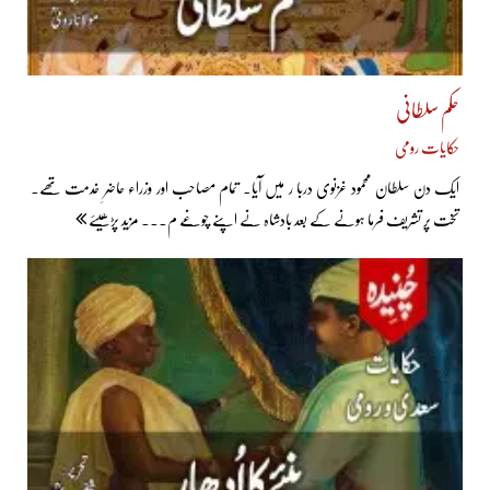
حکم سلطانی
حکایات رومی
ایک دن سلطان محمود غزنوی دربا ر میں آیا۔ تمام مصاحب اور وزراء حاضرِ خدمت تھے۔
تخت پر تشریف فرما ہونے کے بعد بادشاہ نے اپنے چوغے م... مزید پڑھیئے