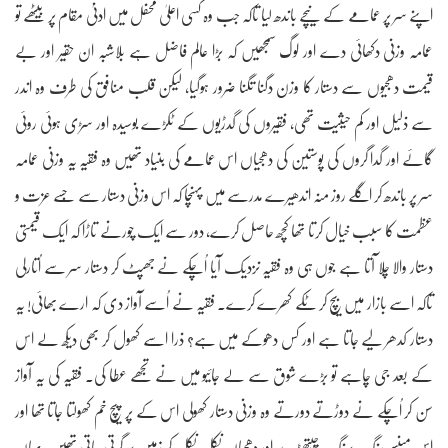
اپنے سر پر عمامے کے نیچے باندھ لیا تاکہ جب وہ کسی اعلیٰ محفل میں ادنیٰ مقام پر بیٹھے تو
عمامہ وزنی دکھائی دے اور لوگ سمجھیں کہ بڑا عالم فاضل ہے بلاشبہ ان حقیر اور بے
قیمت دھجیوں سے دستار کا وزن دگنا تگنا ضرور ہوگیا، لیکن قلب منافق کی طرف وہ اندر
سے ذلیل اور کم حیثیت تھی، فقیروں کی گدڑیوں کے ٹکڑے بوسیدہ اور سڑی ہوئی روئی
گائے اور گدا گروں کی پوستین کی دھجیاں اس عمامے کی بنیاد تھیں وہ فقیہ یہ وزنی عمامہ
سر پر باندھ کر اگلے روز منہ اندھیرے مدرسے میں پہنچا کہ اس وزنی دستار سے جِسے عزت و
عظمت کا سبب خیال کرتا تھا کچھ حاصل کرے، دور سے ایک چورنے تاڑا کہ ایک قیمتی
دستار والا چلا آتا ہے جوں ہی وہ فقیہ نزدیک آیا اُچکے نے جھپٹ کر دستار سر سے اُتارلی
تاکہ اسے بازار میں بیچ کر ٹکے کھرے کرے۔ فقیہ نے اُسے آواز دی کہ ارے بھائی! یہ
دستار کدھر لیے جاتا ہے اور کس دھوکے میں ہے؟ ذرا اسے کھول کر بھی دیکھ لے اس
کے بعد جی چاہے تو بڑے شوق سے لے جائیو میں نے تجھے عطا کی۔ فقیہ کی یہ آواز
سن کر اُچکے نے دوڑتے دورتے وہ وزنی دستار کھولی اس کے پر پیچ خم کھولتا جاتا تھا اور
اس میںسے رنگ برنگ چیتھڑے اور دھجیاں نکل نکل کر زمین پر گرتی جاتی تھیں، یہاں