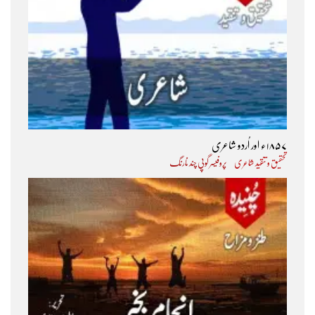
۱۸۵۷ء اور اُردو شاعری
تحقیق و تنقید شاعری
پروفیسر گوپی چند نارنگ