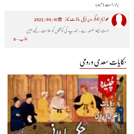
براہ راست
1
تبصرہ
ایم ابوبکر مدیر ڈیلی حالات نیوز
2022/04/16
بہت اچھا سلسلہ ہے۔ اللہ ؔپ کی کوششوں کو سلامت رکھے ؔامین
جواب - 0
حکایات سعدی و رومی