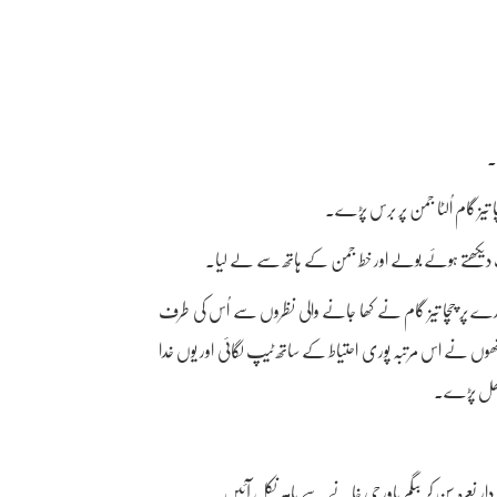
۔
 تیز گام اُلٹا جمن پر برس پڑے۔
ف دیکھتے ہوئے بولے اور خط جمن کے ہاتھ سے لے لیا۔
ورے پر چچا تیز گام نے کھا جانے والی نظروں سے اُس کی طرف
ھوں نے اس مرتبہ پوری احتیاط کے ساتھ ٹیپ لگائی اور یوں خدا
 اچھل پڑے۔
دار نعرہ سن کر بیگم باورچی خانے سے باہر نکل آئیں۔