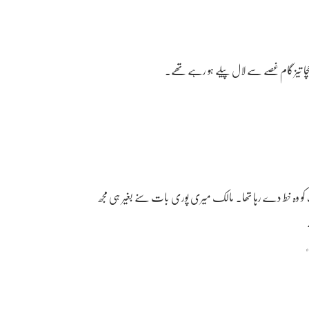
ں۔" چچا تیز گام غصے سے لال پیلے ہو رہے تھے۔
 کو وہ خط دے رہا تھا۔ مالک میری پوری بات سنے بغیر ہی مجھ