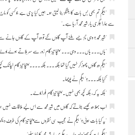
"بیگم تم بھی بس بات کا بتنگڑ بنا لیتی ہو۔ ہمیں کیا پڑی ہے جو کسی کو مار
سے ہمارا جگری یار شیر محمد آ رہا ہے۔"
"شیر محمد؟ وہی نا! جسے ملنے آپ گاؤں گئے تو وہ آپ کے گاؤں جانے سے پہل
"ہاں۔۔۔ ہاں۔۔۔ وہی۔۔۔ " چچا تیز گام زور سے سر ہلاتے ہوئے بول
"بیگم وہ گاؤں چھوڑ کر نہیں گیا تھا بلکہ۔۔۔ بلکہ۔۔۔۔" چچا تیز گام اچانک کچ
"کیا بلکہ۔۔۔؟" بیگم نے پوچھا۔
"بلکہ یہ کہ، بلکہ کچھ بھی نہیں۔" چچا تیز گام فورا بولے۔
اب بھلا وہ کیسے بتاتے کہ گاؤں میں شیر محمد سے اس لیے ملاقات نہیں ہوئ
"یہ کیا بات ہوئی؟" بیگم نے عجیب سی نظروں سے چچا تیز گام کی طرف دیکھ
"بیگم بات کو چھوڑو اور ہمارے جگری یار شیر محمد کا خط سنو!"