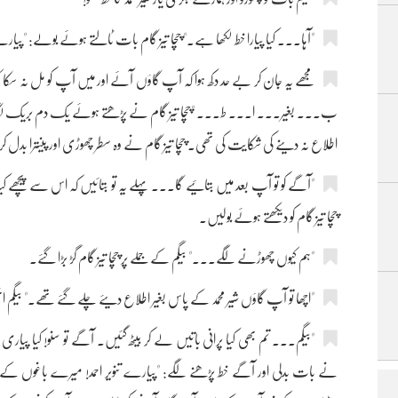
"آہا۔۔۔ کیا پیارا خط لکھا ہے۔" چچا تیز گام بات ٹالتے ہوئے بولے: "پیارے
مجھے یہ جان کر بے حد دکھ ہوا کہ آپ گاؤں آئے اور میں آپ کو مل نہ سکا
ب۔۔۔ بغیر۔۔۔ ا۔۔۔ ط۔۔۔ "چچا تیز گام نے پڑھتے ہوئے یک دم بریک لگا دی
اطلاع نہ دینے کی شکایت کی تھی۔ چچا تیز گام نے وہ سطر چھوڑی اور پینترا بدل
"آگے کو تو آپ بعد میں بتائیے گا۔۔۔ پہلے یہ تو بتائیں کہ اس سے پیچھے
چچا تیز گام کو دیکھتے ہوئے بولیں۔
"ہم کیوں چھوڑنے لگے۔۔۔" بیگم کے جملے پر چچا تیز گام گڑ بڑا گئے۔
"اچھا تو آپ گاؤں شیر محمد کے پاس بغیر اطلاع دیئے چلے گئے تھے۔" بیگ
"بیگم۔۔۔ تم بھی کیا پرانی باتیں لے کر بیٹھ گئیں۔ آگے تو سنو! کیا پیا
نے بات بدلی اور آگے خط پڑھنے لگے: "پیارے تنویر احمد! میرے باغوں 