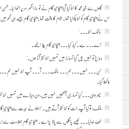
گاؤں سے شیر محمد کا خط کیا آیا، چچا تیز گام نے تو سارا گھر سر پر اٹھا لیا۔ ج
اس نے چچا تیز گام کو خط پکڑایا تھا۔ شام کا وقت تھا۔ چچا تیز گام جیسے ہی گھر 
"مالک خط۔۔۔"
"اے۔۔۔ ہے۔ کیا، کیا۔۔۔"چچا تیز گام چلا اٹھے۔
دماغ تو نہیں چل گیا تمہارا، میں تمہیں خط نظر آتا ہوں۔"
"نن۔۔۔ نہیں۔۔۔ مم۔۔۔ مالک۔۔۔ آ۔۔۔ آپ خط نہیں مم۔۔۔ میرا
بوکھلا گیا۔
"پھر وہی۔۔۔ کیا تمہاری آنکھیں نہیں ہیں، دن دہاڑے میں تمہیں خط نظر
مالک! تو کیا آپ رات کو خط نظر آتے ہیں۔" استاد نے حیرت سے چچا تیز گ
"اف خدایا۔۔۔ کیسے پاگلوں سے پالا پڑا ہے۔" چچا تیز گام جھلاہٹ سے 