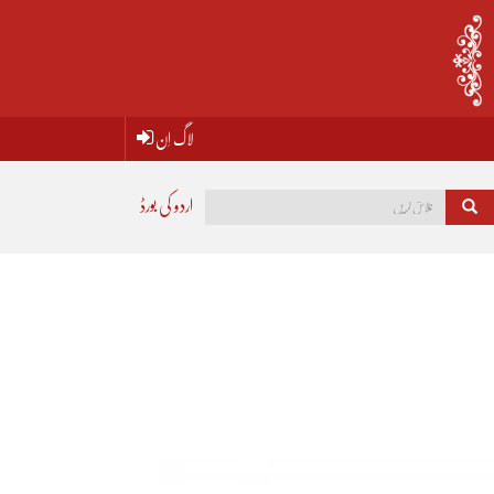
لاگ اِن
اردو کی بورڈ