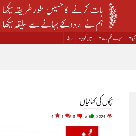
قید
میرے قلم سے
میں کون؟
رابطہ
بچوں کی کہانیاں
4
1
0
5
2324