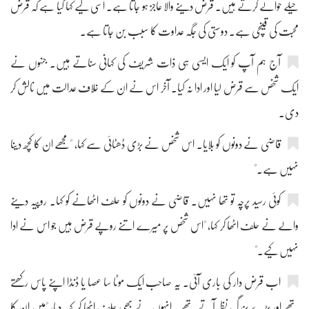
حیلے حوالے کرتے ہیں۔ قرض دینے والا عاجز ہو جاتا ہے۔ اسی لیے کہا گیا ہے کہ قرض
محبت کی قینچی ہے۔ دوستی کی جگہ عداوت کا سبب بن جاتا ہے۔
آج ہم آپ کو ایک ایسی ہی ذات شریف کی کہانی سناتے ہیں۔ جنہوں نے
ایک شخص سے قرض لیا اور ادا نہ کیا۔ آخر اس نے ان کے خلاف عدالت میں نالش کر
دی۔
قاضی نے دونوں کو بلایا۔ اس شخص نے بڑی ڈھٹائی سے کہا، "مجھے ان کا کچھ دینا
نہیں ہے۔"
کوئی رسید پرچہ تو تھا نہیں۔ قاضی نے دونوں کو حلف اٹھانے کو کہا۔ روپیہ دینے
والے نے حلف اٹھا کر کہا، "اس شخص پر میرے اتنے روپے قرض ہیں جو اس نے ادا
نہیں کیے۔"
اب قرض دار کی باری آئی۔ یہ صاحب ایک موٹا سا عصا یا ڈنڈا اپنے پاس رکھتے
تھے اور بڑے بزرگ نظر آتے تھے۔ انہوں نے بھی حلف اٹھا کر کہہ دیا، "میں ان کا