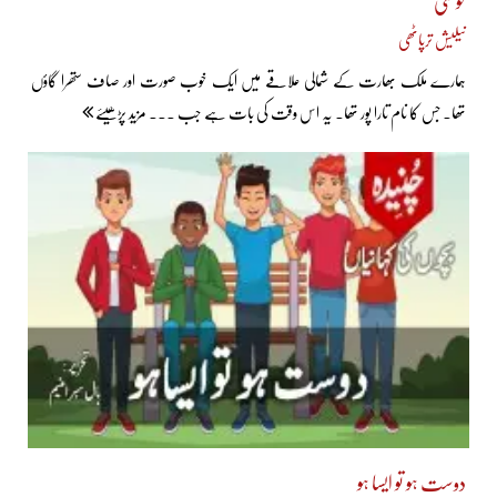
خوشی
نیلیش ترپاٹھی
ہمارے ملک بھارت کے شمالی علاقے میں ایک خوب صورت اور صاف ستھرا گاؤں
تھا۔ جس کا نام تارا پور تھا۔ یہ اس وقت کی بات ہے جب ... مزید پڑھیئے
دوست ہو تو ایسا ہو