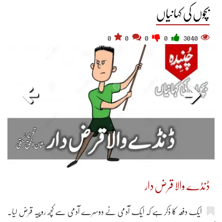
بچوں کی کہانیاں
0
0
0
0
3040
ڈنڈے والا قرض دار
ایک دفعہ کا ذکر ہے کہ ایک آدمی نے دوسرے آدمی سے کچھ روپیہ قرض لیا۔