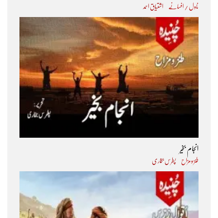
ناول / افسانے
اشتیاق احمد
انجام بخیر
طنز و مزاح
پطرس بخاری