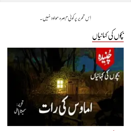
اِس تحریر پر کوئی تبصرہ موجود نہیں۔
بچوں کی کہانیاں