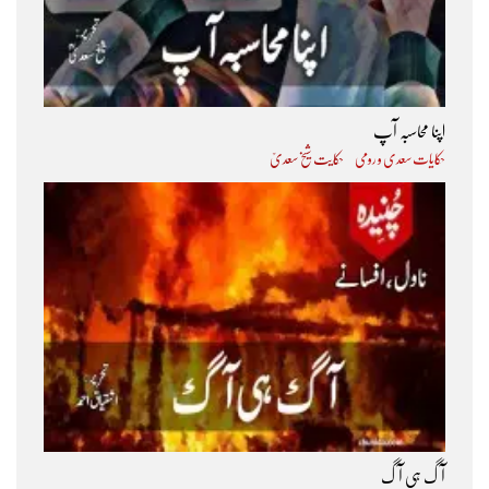
اپنا محاسبہ آپ
حکایات سعدی و رومی
حکایت شیخ سعدیؒ
آگ ہی آگ