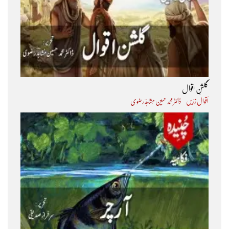
گلشنِ اقوال
اَقوال زرّیں
ڈاکٹر محمد حسین مُشاہدؔ رضوی