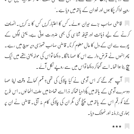
روپیہ ادا کر چکا ہوں اور خود ان کے ہاتھ میں دیا ہے۔"
قاضی صاحب بڑے حیران ہوئے۔ کس کا اعتبار کریں کس کا نہ کریں۔ انصاف
کرنے کے لیے ذہانت اور قیافہ شناسی کی بھی ضرورت ہوتی ہے، یعنی لوگوں کے
چہرے سے ان کے دل کا حال معلوم کرنا۔ قاضی صاحب تھوڑی دیر سوچ میں رہے۔
پھر انہوں نے قرض دار سے اس کا عصا مانگا۔ دیکھا تو اس کی موٹھ یعنی ہتھے میں ایک
پیچ بنا ہوا تھا۔ اسے گھما کر دیکھا تو اس میں سے روپے نکل آئے۔
آپ سمجھ گئے کہ اس آدمی نے کیا چالاکی کی تھی؟ قسم کھاتے وقت اپنا عصا
دوسرے آدمی کے ہاتھ میں پکڑا دیا تھا کہ ذرا اسے تھامنا میں حلف اٹھا لوں۔ اس طرح
کہنے کو رقم اس کے ہاتھ میں پہنچ گئی مگر ان کی چالاکی کام نہ آئی۔ قاضی نے ان پر
بھاری جرمانہ اور ٹھونک دیا۔
٭٭٭