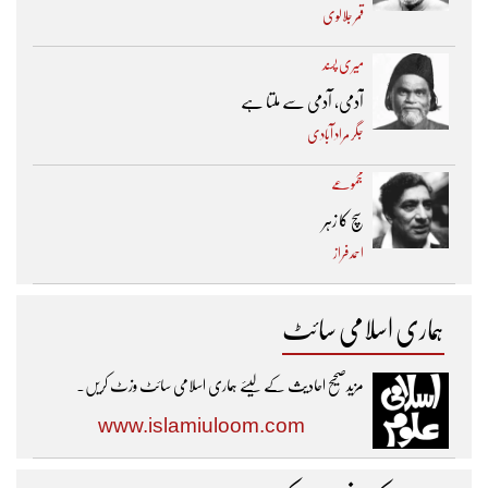
قمر جلالوی
میری پسند
آدمی، آدمی سے ملتا ہے
جگر مراد آبادی
مجموعے
سچ کا زہر
احمد فراز
ہماری اسلامی سائٹ
مزیدصحیح احادیث کے لیئے ہماری اسلامی سائٹ وزٹ کریں۔
www.islamiuloom.com