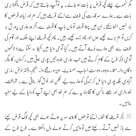
مگر ٹھہریے پہلے کچھ قرض پر بات ہو جائے۔ یہ تو آپ جانتے ہیں کہ قرض مانگنا بری
بات ہے۔ ہمارے سر قدرت کی طرف سے اتنے قرضے ہیں کہ ہم اور زیادہ قرضوں کا
بار نہیں اٹھا سکتے۔ ان میں پہلا قرضہ تو ماں باپ کا قرضہ ہے، اگر وہ ہماری پرورش نہ
کریں تو ہم بڑے کیسے ہوں اور پھر زندہ کیسے رہیں۔ پھر کچھ قرضے اپنے ملک اور قوم کی
طرف سے بھی ہمارے ذمّے آتے ہیں۔ کیا آدمی دنیا میں اکیلا رہ سکتا ہے؟ لاکھوں
آدمی لاکھ طرح کے کام کرتے ہیں تب ہماری ضرورتیں پوری ہوتی ہیں۔ کسان، کاریگر،
دکان دار، معمار، مزدور، دوست احباب، ہمسائے، عزیز و رشتے دار، حکیم، ڈاکٹر غرض ساری
آبادی بلکہ پوری دنیا مل کر زندگی کو ہمارے لیے ممکن اور خوش گوار بناتی ہے۔ شرافت،
خود داری اور بھلے مانسی کا تقاضا یہ ہے کہ ہم خود بھی اپنے آپ کو دنیا کے لیے مفید
بنائیں۔
ذکر قرضے کا تھا۔ اتنے قرضوں کا بوجھ سر پر ہوتے ہوئے بھی کچھ لوگ قرض لینے
سے باز نہیں آتے۔ لیتے ہیں تو واپس کرتے ہوئے دل دکھتا ہے۔ طرح طرح کے