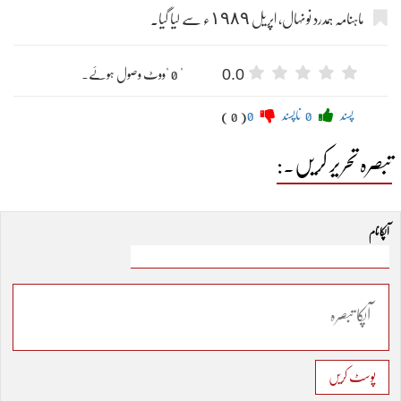
ماہنامہ ہمدرد نونہال، اپریل ١٩٨٩ء سے لیا گیا۔
0.0
" 0 "ووٹ وصول ہوئے۔
پسند
0
ناپسند
0
( 0 )
تبصرہ تحریر کریں۔:
آپکا نام
پوسٹ کریں