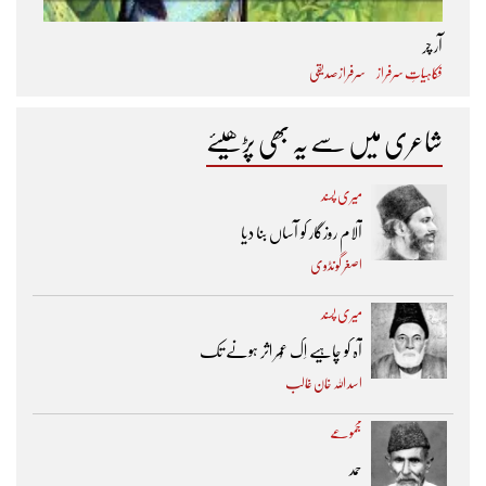
آر چر
فکاہیاتِ سرفراز
سرفراز صدیقی
شاعری میں سے یہ بھی پڑھیئے
میری پسند
آلام روزگار کو آساں بنا دیا
اصغر گونڈوی
میری پسند
آہ کو چاہیے اِک عُمر اثر ہونے تک ​
اسد اللہ خان غالب
مجموعے
حمد