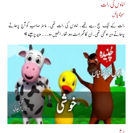
اماوس کی رات
سمیتا پاٹل
رات کے ایک بج رہے تھے۔ اماوس کی رات تھی۔ ماسٹر صاحب کو آج پڑھاتے
پڑھاتے دیر ہو گئی تھی۔اُن کا گھر بہت دور تھا۔ انھیں دو... مزید پڑھیئے