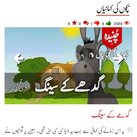
بچوں کی کہانیاں
0
0
1
4
3504
گدھے کے سینگ
یہ اس زمانے کی کہانی ہے جب یہ دنیا نئی نئی بنی تھی۔ زمین پر آدمیوں نے