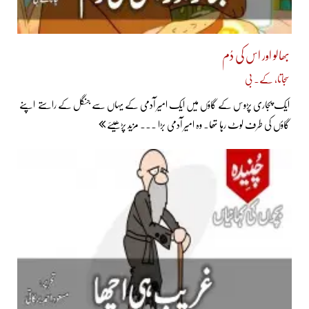
بھالو اور اس کی دُم
سجاتا، کے۔ بی
ایک پجاری پڑوس کے گاؤں میں ایک امیر آدمی کے یہاں سے جنگل کے راستے اپنے
گاؤں کی طرف لوٹ رہا تھا۔ وہ امیر آدمی بڑا ... مزید پڑھیئے