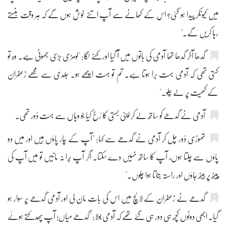
میں کیونکر پیدا ہو گئی؟ اس کے کھانے سے آپ اتنے خوش ہوں گے کہ ہر وقت ہنستے
رہا کریں گے۔"
گدھا آخر گدھا تھا آدمی کی باتوں میں آ گیا اور کہنے لگا: "لومڑی بڑی جھوٹی ہے۔ وہ تو
کہتی تھی کہ آدمی بہت برا ہوتا ہے۔ تم تو بہت اچھے ہو۔ جلدی سے مجھے زعفران
کے کھیت پر لے چلو۔"
آدمی نے گدھے کو ساتھ لے کر اپنی بستی کا رُخ کیا جو وہاں سے بہت دُور تھی۔
تھوڑی دُور چل کر آدمی نے گدھے سے کہا: "آپ کے چار پاؤں ہیں اور میں دو
پاؤں سے چلتا ہوں، آپ کا ساتھ نہیں دے سکتا۔ اگر آپ بُرا نہ مانیں تو میں آپ کی
پیٹھ پر بیٹھ جاؤں اور راستہ بتاتا ہوا چلوں۔"
گدھے نے زعفران کے لالچ میں اس کی بات مان لی اور آدمی گدھے پر سوار ہو
گیا۔ ابھی دونوں کچھ ہی دور ہی گئے تھے کہ آدمی بولا: "گدھے میاں! آپ پھدکتے ہوئے