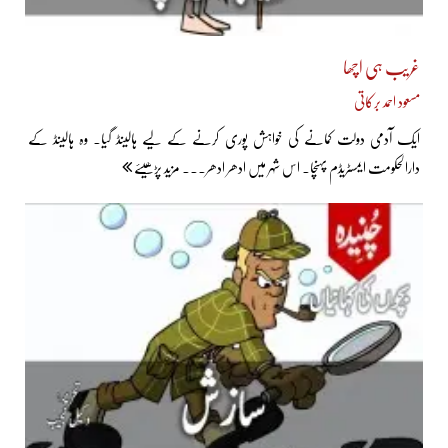
غریب ہی اچھا
مسعود احمد برکاتی
ایک آدمی دولت کمانے کی خواہش پوری کرنے کے لیے ہالینڈ گیا۔ وہ ہالینڈ کے
دارالحکومت ایمسٹریڈم پہنچا۔ اس شہر میں ادھر ادھر... مزید پڑھیئے