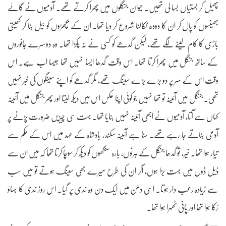
پھیل کر بستیاں بسا لی تھیں۔ حیوان جنگلوں میں پھرا کرتے تھے۔ آدمیوں نے گائے
بھینسوں کو پال کر ان کا دودھ نکالنا شروع کر دیا تھا۔ ان کے بچھڑوں کو بیل بنا کر کھیتی
باڑی کا کام لینے لگے تھے، لیکن گدھے کو کسی نے نہ پکڑا تھا۔ وہ دوسرے جانوروں
کے ساتھ جنگل میں پھرا کرتا تھا۔ اس وقت گدھا ایسا نہیں تھا جیسا اب ہے۔ اس
وقت اس کے سر پر دو بڑے بڑے سینگ تھے، مگر گدھے کو اپنے سینگوں کی خبر نہیں
تھی۔ جنگل میں آئینہ تو تھا نہیں جو کوئی اپنا عکس اس میں دیکھ لیتا اور پھر جنگل میں آئینہ
کہاں سے آتا، آدمیوں نے ابھی آئینہ نہیں بنایا تھا۔ بہت سی چیزیں ضرورت پڑنے پر
آدمی بناتے جا رہے تھے۔ سنا ہے آئینہ سکندر بادشاہ کے عہد میں اس کے حکم سے
تیار ہوا تھا۔ خیر، تو گدھا جنگل کے ہرنوں، بارہ سنگھوں کو دیکھ کر سوچا کرتا تھا کہ میں ان سے
ڈیل ڈول میں بہت بڑا ہوں، اگر ان کی طرح میرے بھی سینگ ہوتے تو میں سب
سے زیادہ رعب دار ہوتا۔ اسی دھن میں ایک دن وہ ندی پر گیا۔ اس روز ندی کا بہاؤ
رُکا ہوا تھا اور پانی ٹھہرا ہوا تھا۔