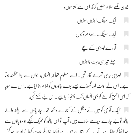
حیوان مجھے سلام نہیں کرتا، اس سے کہتا ہوں:
ایک سینگ اوڑوں موڑوں
ایک سینگ سے پتھر توڑوں
آ، رے لومڑی کے بچے
پہلے تیرا ہی پیٹ پھوڑوں
لومڑی بڑی تجربے کار تھی۔ اسے معلوم تھا کہ انسان، حیوان سے بڑا عقلمند ہوتا
ہے۔ اس نے اونٹ اور گھوڑے جیسے بڑے جانوروں کو غلام بنا لیا ہے۔ اس نے سوچا
کہ اس احمق گدھے کو بھی انسان تک پہنچانا چاہیے۔ اس لیے کہنے لگی:
"ایک آدمی کو میں نے جنگل کے کنارے دیکھا تھا۔ چار پاؤں سے چلنے والے
جانور تو بے چارے سیدھے سادے ہیں، آپ تو اس جانور کو ٹھیک کیجیے جو دو پاؤں سے
سر اٹھا کر چلتا ہے۔ آپ کے مقابلے میں ہے تو دُبلا پتلا، مگر بہت گستاخ اور بڑا سر کش