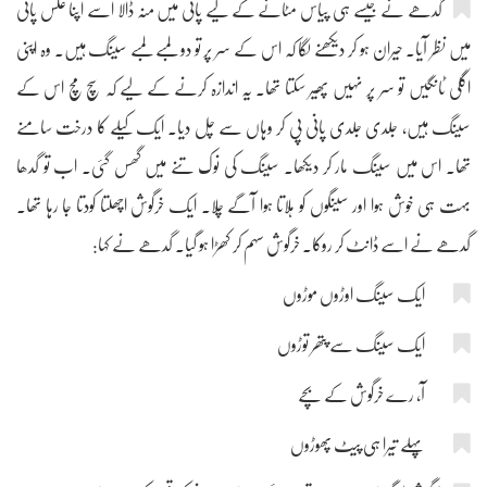
گدھے نے جیسے ہی پیاس مٹانے کے لیے پانی میں منہ ڈالا اسے اپنا عکس پانی
میں نظر آیا۔ حیران ہو کر دیکھنے لگا کہ اس کے سر پر تو دو لمبے لمبے سینگ ہیں۔ وہ اپنی
اگلی ٹانگیں تو سر پر نہیں پھیر سکتا تھا۔ یہ اندازہ کرنے کے لیے کہ سچ مچ اس کے
سینگ ہیں، جلدی جلدی پانی پی کر وہاں سے چل دیا۔ ایک کیلے کا درخت سامنے
تھا۔ اس میں سینگ مار کر دیکھا۔ سینگ کی نوک تنے میں گھس گئی۔ اب تو گدھا
بہت ہی خوش ہوا اور سینگوں کو ہلاتا ہوا آگے چلا۔ ایک خرگوش اچھلتا کودتا جا رہا تھا۔
گدھے نے اسے ڈانٹ کر روکا۔ خرگوش سہم کر کھڑا ہو گیا۔ گدھے نے کہا:
ایک سینگ اوڑوں موڑوں
ایک سینگ سے پتھر توڑوں
آ، رے خرگوش کے بچے
پہلے تیرا ہی پیٹ پھوڑوں