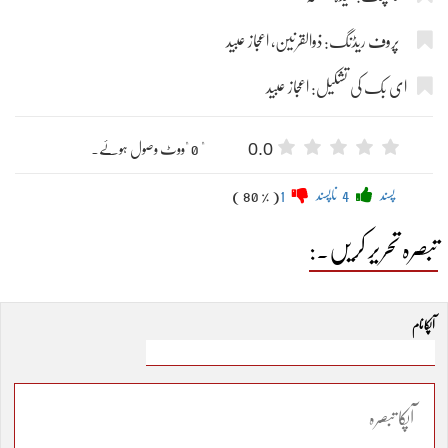
پروف ریڈنگ: ذوالقرنین، اعجاز عبید
ای بک کی تشکیل: اعجاز عبید
0.0
" 0 "ووٹ وصول ہوئے۔
پسند
4
ناپسند
1
( 80 % )
تبصرہ تحریر کریں۔:
آپکا نام