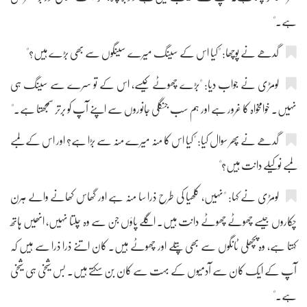
ہے۔"
گدھے نے پوچھا: "کیا اس کے سینگ میرے سینگوں سے بھی بڑے ہیں؟"
لومڑی نے جواب دیا: "بڑے چھوٹے کیسے، اس کے تو سرے سے سینگ ہی
نہیں۔ خوامخواہ کا غرور ہے اور ہم سب جنگلی جانوروں سے اپنے آپ کو برتر سمجھتا ہے۔"
گدھے نے پھر سوال کیا: "کیا اس کا منہ میرے منہ سے بڑا ہے؟ اور اس کے لمبے
لمبے نوکیلے دانت ہیں؟"
لومڑی نے کہا: "نہیں، کلھیا کی طرح ذرا سا منہ ہے اور گھاس کھانے والے ہرن
چکاروں جیسے چھوٹے چھوٹے دانت ہیں۔ اگلے پاؤں جن سے وہ چلتا نہیں، انھیں ہاتھ
کہتا ہے، وہ پچھلی ٹانگوں سے بھی پتلے اور چھوٹے ہیں۔ کان اتنے ذرا ذرا سے ہیں کہ
آپ کے ایک کان سے آدمیوں کے بہت سے کان بن سکتے ہیں۔ بس شیخی ہی شیخی
ہے۔"