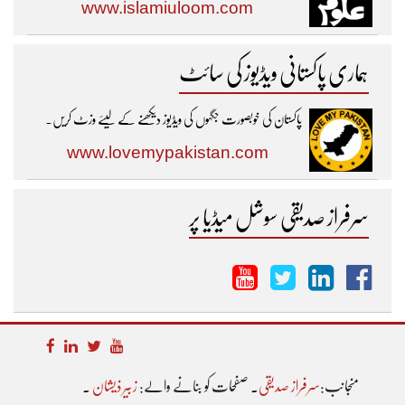
www.islamiuloom.com
ہماری پاکستانی ویڈیوز کی سائٹ
پاکستان کی خوبصورت جگہوں کی ویڈیوز دیکھنے کے لیئے وزٹ کریں۔
www.lovemypakistan.com
سرفراز صدیقی سوشل میڈیا پر
منجانب:
سرفراز صدیقی
۔ صفحات کو بنانے والے:
زبیر ذیشان
۔