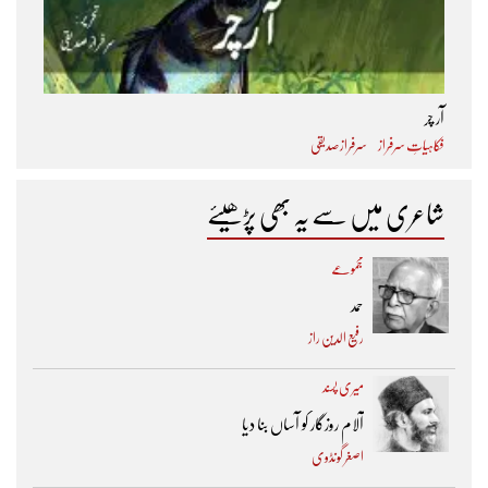
آر چر
فکاہیاتِ سرفراز
سرفراز صدیقی
شاعری میں سے یہ بھی پڑھیئے
مجموعے
حمد
رفیع الدین راز
میری پسند
آلام روزگار کو آساں بنا دیا
اصغر گونڈوی