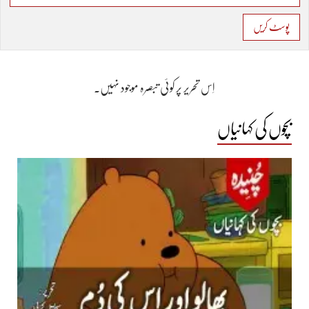
پوسٹ کریں
اِس تحریر پر کوئی تبصرہ موجود نہیں۔
بچوں کی کہانیاں