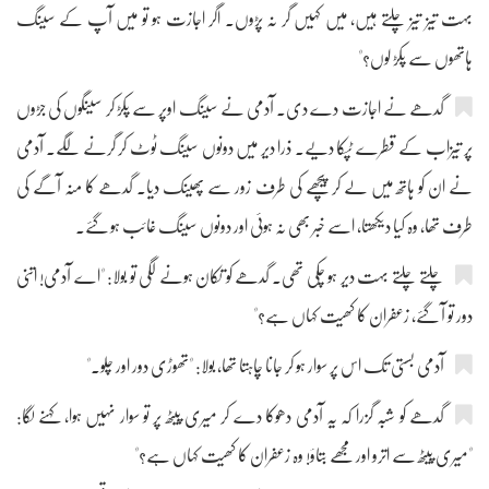
بہت تیز تیز چلتے ہیں، میں کہیں گر نہ پڑوں۔ اگر اجازت ہو تو میں آپ کے سینگ
ہاتھوں سے پکڑ لوں؟"
گدھے نے اجازت دے دی۔ آدمی نے سینگ اوپر سے پکڑ کر سینگوں کی جڑوں
پر تیزاب کے قطرے ٹپکا دیے۔ ذرا دیر میں دونوں سینگ ٹوٹ کر گرنے لگے۔ آدمی
نے ان کو ہاتھ میں لے کر پیچھے کی طرف زور سے پھینک دیا۔ گدھے کا منہ آگے کی
طرف تھا، وہ کیا دیکھتا، اسے خبر بھی نہ ہوئی اور دونوں سینگ غائب ہو گئے۔
چلتے چلتے بہت دیر ہو چکی تھی۔ گدھے کو تکان ہونے لگی تو بولا: "اے آدمی! اتنی
دور تو آ گئے، زعفران کا کھیت کہاں ہے؟"
آدمی بستی تک اس پر سوار ہو کر جانا چاہتا تھا، بولا: "تھوڑی دور اور چلو۔"
گدھے کو شبہ گزرا کہ یہ آدمی دھوکا دے کر میری پیٹھ پر تو سوار نہیں ہوا، کہنے لگا:
"میری پیٹھ سے اترو اور مجھے بتاؤ! وہ زعفران کا کھیت کہاں ہے؟"