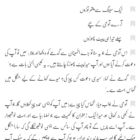
ایک سینگ سے پتھر توڑوں
آ، رے آدمی کے بچے
پہلے تیرا ہی پیٹ پھوڑوں
اس آدمی نے جو یہ سنا تو بڑے اطمینان سے گدھے کو دیکھا اور بولا: "میں تو آپ کی
دعوت کرنے آیا ہوں اور آپ میرا پیٹ پھوڑنا چاہتے ہیں۔ یہ کیسی اُلٹی بات ہے؟"
گدھے نے کہا: "میری دعوت کس چیز کی؟ میرے کھانے کے لیے جنگل میں
گھاس بہت ہے۔"
آدمی نے جواب دیا: "گھاس کیا چیز ہے! میں آپ کو ایسی عمدہ چیز کھلاؤں گا، جو آپ
نے کبھی نہ کھائی ہو، میرا ایک زعفران کا کھیت ہے جو لہلہا رہا ہے اور بہت خوشبودار
ہے۔ آپ اسے چریں گے تو پھر آپ کی سانس سے ایسی خوشبو نکلے گی کہ سارا جنگل
مہک اٹھے گا اور سب چرند پرند حیران ہو ہو کر آپ سے پوچھیں گے کہ یہ مہک آپ