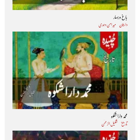
باغ و بہار
داستان
میر امن دہو ی
محمد دارا شکوہ
تاریخ
شکیل الرّحمٰن