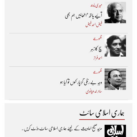
میری پسند
آئیے ہاتھ ’اٹھائیں ہم بھی
فیض احمد فیض
مجموعے
سچ کا زہر
احمد فراز
مجموعے
وجہِ بے رنگی گزپار کہوں تو کیا ہو
ساحر لدھیانوی
ہماری اسلامی سائٹ
مزیدصحیح احادیث کے لیئے ہماری اسلامی سائٹ وزٹ کریں۔