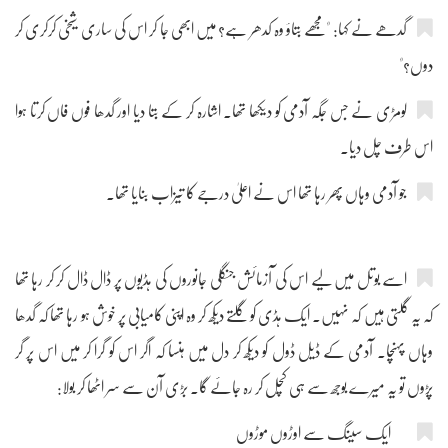
گدھے نے کہا: "مجھے بتاؤ وہ کدھر ہے؟ میں ابھی جا کر اس کی ساری شیخی کرکری کر
دوں؟"
لومڑی نے جس جگہ آدمی کو دیکھا تھا۔ اشارہ کر کے بتا دیا اور گدھا فوں فاں کرتا ہوا
اس طرف چل دیا۔
جو آدمی وہاں پھر رہا تھا اس نے اعلیٰ درجے کا تیزاب بنایا تھا۔
اسے بوتل میں لیے اس کی آزمائش جنگلی جانوروں کی ہڈیوں پر ڈال ڈال کر کر رہا تھا
کہ یہ گلتی ہیں کہ نہیں۔ ایک ہڈی کو گلتے دیکھ کر وہ اپنی کامیابی پر خوش ہو رہا تھا کہ گدھا
وہاں پہنچا۔ آدمی کے ڈیل ڈول کو دیکھ کر دل میں ہنسا کہ اگر اس کو گرا کر میں اس پر گر
پڑوں تو یہ میرے بوجھ سے ہی کچل کر رہ جائے گا۔ بڑی آن سے سر اٹھا کر بولا:
ایک سینگ سے اوڑوں موڑوں