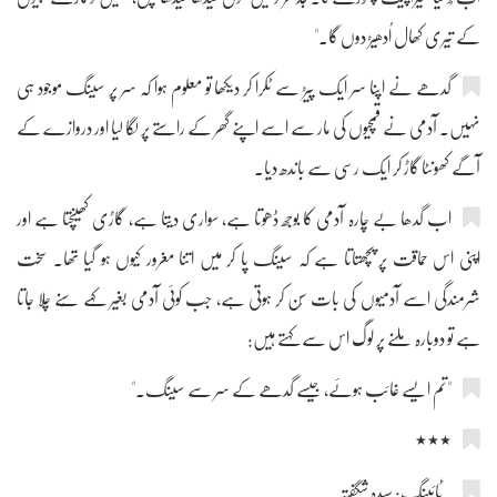
کے تیری کھال اُدھیڑ دوں گا۔"
گدھے نے اپنا سر ایک پیڑ سے ٹکرا کر دیکھا تو معلوم ہوا کہ سر پر سینگ موجود ہی
نہیں۔ آدمی نے قمچیوں کی مار سے اسے اپنے گھر کے راستے پر لگا لیا اور دروازے کے
آگے کھونٹا گاڑ کر ایک رسی سے باندھ دیا۔
اب گدھا بے چارہ آدمی کا بوجھ ڈھوتا ہے، سواری دیتا ہے، گاڑی کھینچتا ہے اور
اپنی اس حماقت پر پچھتاتا ہے کہ سینگ پا کر میں اتنا مغرور کیوں ہو گیا تھا۔ سخت
شرمندگی اسے آدمیوں کی بات سُن کر ہوتی ہے، جب کوئی آدمی بغیر کہے سُنے چلا جاتا
ہے تو دوبارہ ملنے پر لوگ اس سے کہتے ہیں:
"تم ایسے غائب ہوئے، جیسے گدھے کے سر سے سینگ۔"
٭٭٭
ٹائپنگ: سیدہ شگفتہ