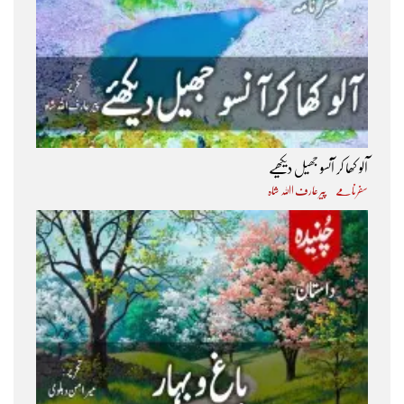
آلو کھا کر آنسو جھیل دیکھیے
سفرنامے
پیر عارف اﷲ شاہ