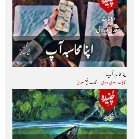
اپنا محاسبہ آپ
حکایات سعدی و رومی
حکایت شیخ سعدیؒ