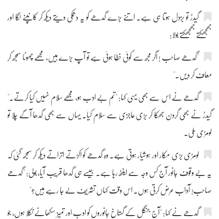
گیدڑ تو بزدل ہوتا ہی ہے۔ اتنے بڑے گدھے کو یہ دھمکی دیتے دیکھ کر کانپنے لگا اور
جھجھکتے جھجھکتے بولا:
"گدھے صاحب ! اگر مجھ سے کوئی خطا ہوئی ہے تو آپ بڑے ہیں، مجھے چھوٹا سمجھ کر
معاف کر دیں۔"
گدھے نے اس سے بھی یہی کہا: "تم بے ادب ہو، مجھے سلام نہیں کیا کرتے۔"
گیدڑ نے بھی گردن جھکا کر بڑی عاجزی سے سلام کیا۔ یہاں سے بھی گدھا آگے چلا تو
لومڑی ملی۔
لومڑی بڑی مکار اور ہوشیار ہوتی ہے۔ وہ گدھے کو اکڑتے اتراتے دیکھ کر سمجھ گئی کہ
یہ بے وقوف جانور آج کس وجہ سے اینٹھ رہا ہے۔ جیسے ہی گدھا قریب آیا، بولی: "گدھے
صاحب! آداب عرض کرتی ہوں۔ اس وقت کہاں تشریف لے جا رہے ہیں؟"
گدھے نے کہا: "آج جنگل کے گستاخ جانوروں کو ادب اور تمیز سکھانے نکلا ہوں، جو