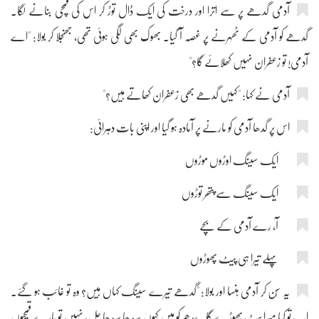
آدمی گدھے پر سے اترا اور درخت کی ایک ڈال توڑ کر اس کی قمچی بنانے لگا۔
گدھے کو آدمی کے ٹھہرنے پر غصہ آ گیا۔ بھوک بھی لگی ہوئی تھی، جھنجلا کر بولا: "اے
آدمی! تو زعفران نہیں کھلائے گا؟"
آدمی نے کہا: "کہیں گدھے بھی زعفران کھاتے ہیں؟"
اس پر گدھا آدمی کو مارنے پر آمادہ ہو گیا اور اپنی بات دہرائی:
ایک سینگ اوڑوں موڑوں
ایک سینگ سے پتھر توڑوں
آ، رے آدمی کے بچے
پہلے تیرا ہی پیٹ پھوڑوں
یہ سُن کر آدمی ہنسا اور بولا: "گدھے تیرے سینگ کہاں ہیں؟ وہ تو غائب ہو گئے۔
اب تُو کیا میرا پیٹ پھوڑے گا۔ جدھر کو میں کہوں سیدھا سیدھا چل، نہیں تو مارے قمچیوں