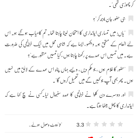
کر چھوڑی تھی"۔
جی حضور جان بوجھ کر "؟
"ہاں! میں تمہاری ایمانداری کا امتحان لینا چاہتا تھا۔ تم کامیاب ہو گئے ہو۔ اس
لئے انعام کے مستحق ہو۔ دیکھو ، ایسا ہے کہ شاہی محل میں ایک خزانچی کی ضرورت
ہے۔ میں تمہیں اس عہدے پر رکھنا چاہتا ہوں ، کیا تمہیں منظور ہے"؟
"حضور کا غلام ہوں ، جو حکم دیں ، ویسے جہاں پناہ اس عہدے کے لائق میں نہیں
ہوں۔ پھر بھی آپ جو کہیں گے میں تعمیل کروں گا"۔
اور دوسرے دن کلوا نے خزانچی کا عہدہ سنبھال لیا۔کسی نے سچ کہا ہے کہ
ایمانداری کا پھل میٹھا ہوتا ہے۔
3.3
"7"ووٹ وصول ہوئے۔