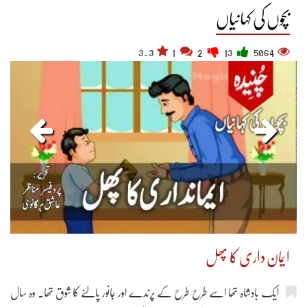
بچوں کی کہانیاں
3.3
1
2
13
5064
ایمان داری کا پھل
ایک بادشاہ تھا اسے طرح طرح کے پرندے اور جانور پالنے کا شوق تھا۔ وہ سال