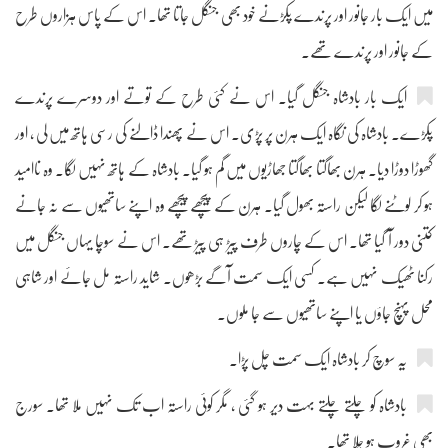
میں ایک بار جانور اور پرندے پکڑنے خود بھی جنگل جاتا تھا۔ اس کے پاس ہزاروں طرح
کے جانور اور پرندے تھے۔
ایک بار بادشاہ جنگل گیا۔ اس نے کئی طرح کے توتے اور دوسرے پرندے
پکڑے۔ بادشاہ کی نگاہ ایک ہرن پر پڑی۔ اس نے پھندا ڈالنے کی رسی ہاتھ میں لی ، اور
گھوڑا دوڑا دیا۔ ہرن بھاگتا بھاگتا جھاڑیوں میں گم ہو گیا۔ بادشاہ کے ہاتھ نہیں لگا۔ وہ ناامید
ہو کر لوٹنے لگا لیکن راستہ بھول گیا۔ ہرن کے پیچھے پیچھے وہ اپنے ساتھیوں سے نہ جانے
کتنی دور آ گیا تھا۔ اس کے چاروں طرف پیڑ ہی پیڑ تھے۔ اس نے سوچا یہاں جنگل میں
رکنا ٹھیک نہیں ہے۔ کسی ایک سمت آگے بڑھوں۔ شاید راستہ مل جائے اور شاہی
محل پہنچ جاؤں یا اپنے ساتھیوں سے جا ملوں۔
یہ سوچ کر بادشاہ ایک سمت چل پڑا۔
بادشاہ کو چلتے چلتے بہت دیر ہو گئی ، مگر کوئی راستہ اب تک نہیں ملا تھا۔ سورج
بھی غروب ہو چلا تھا۔