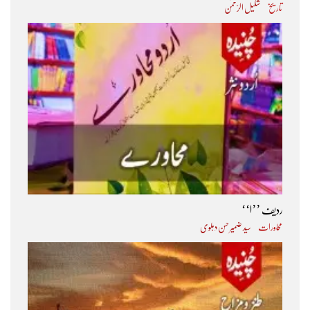
تاریخ
شکیل الرّحمٰن
ردیف ’’ا‘‘
محاورات
سید ضمیر حسن دہلوی