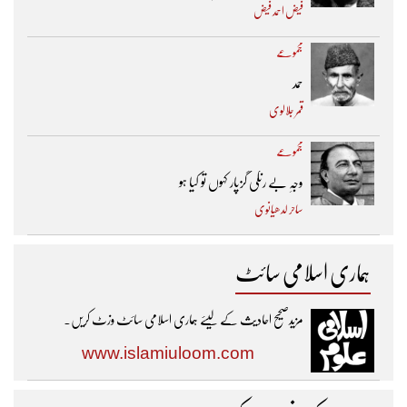
فیض احمد فیض
مجموعے
حمد
قمر جلالوی
مجموعے
وجہِ بے رنگی گزپار کہوں تو کیا ہو
ساحر لدھیانوی
ہماری اسلامی سائٹ
مزیدصحیح احادیث کے لیئے ہماری اسلامی سائٹ وزٹ کریں۔
www.islamiuloom.com