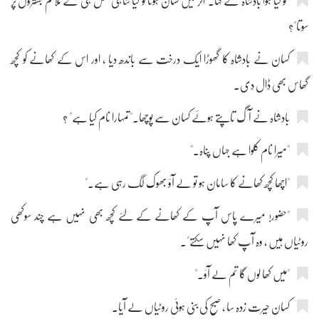
"تو کیا ہوا بادشاہ نے کہا۔"اگر میں کسان ہوتا تو کیا شاہی محل ہی کے ملائم بستروں پر
سوتا"؟
کسان نے بادشاہ کا گھوڑا ایک درخت سے باندھ دیا ، اور اس کے کھانے کو کچھ
گھاس بھی ڈال دی۔
بادشاہ نے آگ تاپتے ہوئے کسان سے پوچھا۔"تمہارا نام کیا ہے" ؟
"میرا نام کلوا ہے جہاں پناہ۔"
"اچھا کچھ کھانے کا سامان ہو تو لے آؤ بھوک لگ رہی ہے۔"
"حضور! میرے پاس آپ کے کھانے کے لئے کچھ بھی نہیں ہے چند سوکھی
روٹیاں ہیں ، وہ آپ کھا نہیں سکتے"۔
"میں کھا لوں گا تم لے آؤ۔"
کسان حیرت زدہ سا ، صبح کی بنی ہوئی روٹیاں لے آیا۔