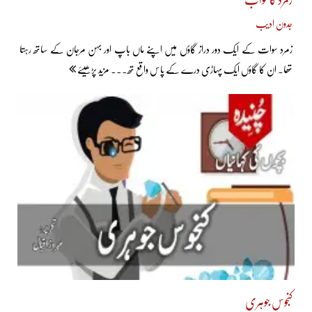
جدون ادیب
زمرد سوات کے ایک دور دراز گاؤں میں اپنے ماں باپ اور بہن مرجان کے ساتھ رہتا
تھا۔ ان کا گاؤں ایک پہاڑی درے کے پاس واقع تھ... مزید پڑھیئے
کنجوس جوہری