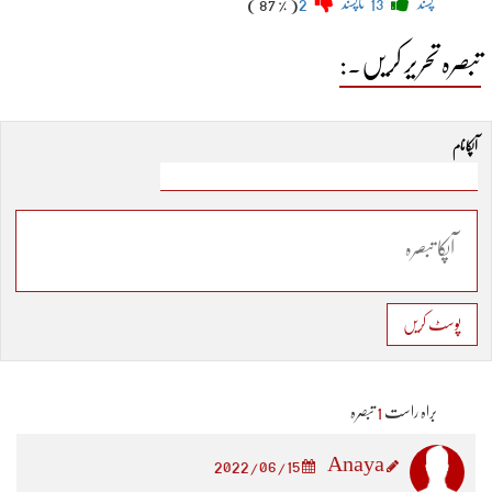
پسند
13
ناپسند
2
( 87 % )
تبصرہ تحریر کریں۔:
آپکا نام
پوسٹ کریں
براہ راست
1
تبصرہ
Anaya
2022/06/15