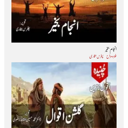
انجام بخیر
طنز و مزاح
پطرس بخاری