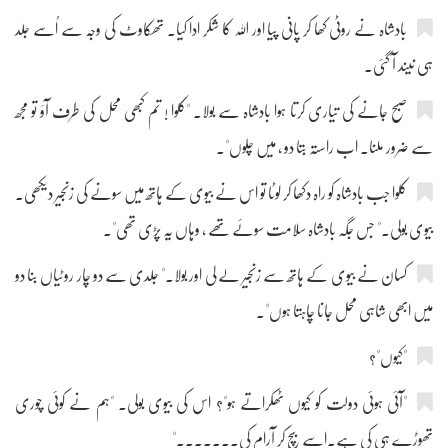
بادشاہ نے روٹی کھا کر پانی پیا اور اللہ کا شکر ادا کیا۔ تھکاوٹ کی وجہ سے اُسے جلد
ہی نیند آ گئی۔
صبح جانے کی تیاری کرتا ہوا بادشاہ سے بولا۔ "کلوا ! تم کبھی محل کی طرف آؤ تو مجھ
سے ضرور ملنا۔ اب راستہ بتا دو ، میں چلوں"۔
کلوا جب بادشاہ کو راہ دکھا کر لوٹا تو اس نے بیوی کے ہاتھ میں سونے کی زنجیر دیکھی۔
بیوی بولی۔" جس جگہ بادشاہ سلامت سوئے تھے ، وہاں یہ پڑی تھی"۔
کسان نے بیوی کے ہاتھ سے زنجیر لے لی اور بولا۔" جلدی سے دو چار روٹیاں بنا دو
میں ابھی شاہی محل جانا چاہتا ہوں"۔
"کیوں"؟
"آئی ہوئی دولت کو کیوں ٹھکراتے ہو"؟ اس کی بیوی بولی۔ "ہم نے کوئی چوری
تھوڑے ہی کی ہے۔اسے بیچ کر آرام کی۔۔۔۔۔۔۔"