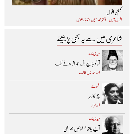
گلشنِ اقوال
اَقوال زرّیں
ڈاکٹر محمد حسین مُشاہدؔ رضوی
شاعری میں سے یہ بھی پڑھیئے
میری پسند
آہ کو چاہیے اِک عُمر اثر ہونے تک ​
اسد اللہ خان غالب
مجموعے
سچ کا زہر
احمد فراز
میری پسند
آئیے ہاتھ ’اٹھائیں ہم بھی