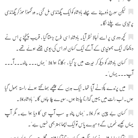
لیکن سورج ڈوبنے سے پہلے بادشاہ کو ایک پگڈنڈی مل گئی۔ وہ گھوڑا موڑ کر پگڈنڈی
پر تیزی سے چلنے لگا۔
کچھ دوری پر اسے اُجالا نظر آیا۔ بادشاہ اسی طرح بڑھتا گیا ، قریب پہنچنے پر اس نے
دیکھا کہ ایک جھونپڑی کے آگے ایک کسان اور اس کی بیوی بیٹھے ہوئے تھے۔
کسان بادشاہ کو دیکھ کر حیرت میں پڑ گیا ، ہکلاتا ہوا بولا " جہاں۔۔۔ پناہ۔۔۔آ۔۔۔
آپ۔۔۔ یہاں"۔
میں پرندے پکڑنے آیا تھا۔ ایک ہرن کے پیچھے بھاگتے ہوئے راستہ بھول گیا
ہوں۔ اب رات میں یہیں گذارنا چاہتا ہوں ، سویرے چلا جاؤں گا۔" بادشاہ بولا۔
کسان بے چین ہو کر بولا۔ "جہاں پناہ یہ سب آپ ہی کا دیا ہوا ہے۔ مگر آپ
یہاں کیسے ٹھریں گے؟ میرے پاس تو ایک اچھا بستر بھی نہیں ہے"۔