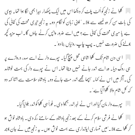
کلوا نے زنجیر کو اُلٹ پلٹ کر دیکھا اس میں ایک چمکدار ہیرا بھی لگا ہوا تھا۔ بیوی
کی بات سن کر وہ غصے سے بولا۔ " اپنی زبان کو لگام دو۔ یہ زنجیر تیری محنت کی کمائی کی
ہے یا میری محنت کی کمائی ہے؟ میں اسے ضرور واپس کرنے جاؤں گا۔ اب مزید کچھ
بولنے کی ضرورت نہیں۔ چُپ چاپ روٹیاں بنا دو"۔
اسی دن شام تک کلوا شاہی محل پہنچ گیا۔ پہرے دار نے اسے صدر دروازے پر
ہی روک دیا۔ وہ اسے اندر جانے نہیں دیتا تھا۔ اس نے پہرے دار کی بہت خوشامد
کی۔ آخر میں اس نے کہا۔ "اچھا مجھے اندر مت جانے دو۔ بادشاہ سلامت سے اتنا کہہ دو
کہ کل شام والا کلوا آیا ہے"۔
پہرے دار مان گیا اور اس نے خبر اندر بھجوا دی۔ فوراً ہی کلوا کو اندر بلوایا گیا۔
کلوا نے فرشی سلام کرنے کے بعد زنجیر بادشاہ کے سامنے رکھ دی۔ بادشاہ خوش ہو
کر کلوا سے بولا۔"میں تمہاری ایمانداری سے بہت خوش ہوں۔ یہ زنجیر میں نے جان بوجھ