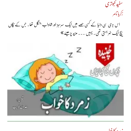
سفید کبوتری
زکریا تامر
اس بڑی سی دنیا کے کسی حصّے میں ایک سرسبز اور شاداب جنگل تھا۔ جس کے بیچوں
بیچ ایک نہر بہتی تھی۔ یہیں ... مزید پڑھیئے
زمرد کا خواب