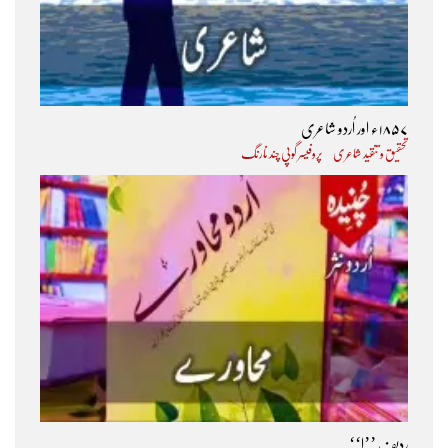
۱۸۵۷ء اور اُردو شاعری
تحقیق و تنقید شاعری
پروفیسر گوپی چند نارنگ
ردیف ’’ا‘‘