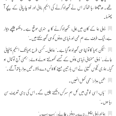
تھے۔ وہ پچھتا رہا تھا کہ اس نے گھیراؤ کرنے کی اسکیم بنائی اور خود چارپائی کے نیچے آ
پھنسا۔
ڈولی ہما کے کان میں بولی: "گھیراؤ کرنے کا یہ سنہری موقع ہے۔ دیکھو پیچھے دیوار
ہے، ایک طرف سے ہم ممی اور ڈیڈی دونوں کو ہی گھیر سکتے ہیں۔"
"لیکن بھیا کا تو اپنا ہی گھیراؤ ہو گیا ہے۔" ہما بولی۔ "کسی طرح بھیا تک اسکیم پہنچائی
جائے۔" ڈولی منمنائی ڈیڈی بوٹوں کے تسمے کھولتے ہوئے بولے: "بھئی آج تو کمال ہو
گیا۔ ہماری کنجوس کمپنی نے اس بار تین مہینے کا بونس دے ڈالا۔ تیس ہزار ہاتھ آ گئے۔"
"تیس ہزار!" ممی کھل اٹھیں۔
"ہاں، اسی خوشی میں کل ہم سرکس دیکھنے چلیں گے۔ اس کی بڑی تعریف سن
رہا ہوں۔"
ہما اور ڈولی اچھل پڑے۔ دونوں چلائے: "ہپ ہپ۔"