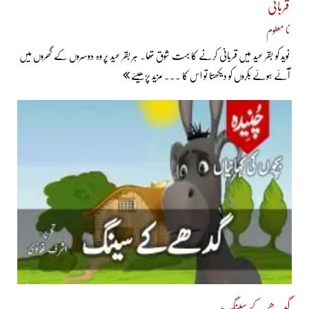
قربانی
نا معلوم
نوید کو بقر عید میں قربانی کرنے کا بہت شوق تھا۔ ہر بقر عید پر وہ دوسروں کے گھروں میں
آئے ہوئے بکروں کو دیکھتا تو اس کا ... مزید پڑھیئے
گدھے کے سینگ