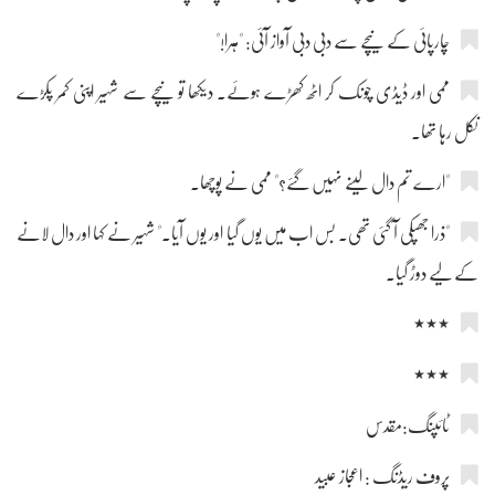
چارپائی کے نیچے سے دبی دبی آواز آئی: "ہرا!"
ممی اور ڈیڈی چونک کر اٹھ کھڑے ہوئے۔ دیکھا تو نیچے سے شہیر اپنی کمر پکڑے
نکل رہا تھا۔
"ارے تم دال لینے نہیں گئے؟" ممی نے پوچھا۔
"ذرا جھپکی آ گئی تھی۔ بس اب میں یوں گیا اور یوں آیا۔" شہیر نے کہا اور دال لانے
کے لیے دوڑ گیا۔
٭٭٭
٭٭٭
ٹائپنگ:مقدس
پروف ریڈنگ : اعجاز عبید