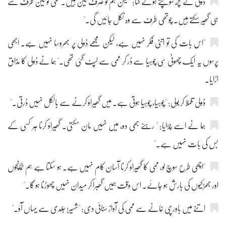
ڈولی نے کچھ سوچتے ہوئے کہا: "لیکن ہم تو صرف تین ہیں۔ ممی کو تین طرف سے
ہی گھیر سکتے ہیں۔ چوتھی طرف سے وہ نکل جائیں گی۔"
"اس بات کی تو اتنی فکر نہیں ہے، لیکن مجھے ڈولی پر بھروسا نہیں ہے۔ ابھی
پرسوں یہ ایک چھوٹی سی چوہیا سے ڈر کر ممی سے لپٹ گئی تھی۔" ہما نے ڈولی کا مذاق
اڑایا۔
ڈولی تلملا کر بولی: "چوہیا، چوہیا ہوتی ہے۔ میں گھیراؤ کرنے سے بالکل نہیں ڈرتی۔"
ہما نے اسے چڑایا: " رہنے بھی دو، میں نہیں مان سکتی۔ گھیراؤ کرنا ہر کسی کے
بس کی بات نہیں ہے۔"
"اچھی طرح سوچ لو، ممی کا گھیراؤ کرنا آسان کام نہیں ہے۔ ہو سکتا ہے ہم طمانچوں
اور جھڑکیوں کی بارش ہو جائے۔ اس وقت ہمیں گھبرا کر میدان نہیں چھوڑنا ہو گا۔"
اتنے میں باورچی خانے سے ممی کی آواز سنائی دی: "شہیر! جلدی سے یہاں آؤ۔"