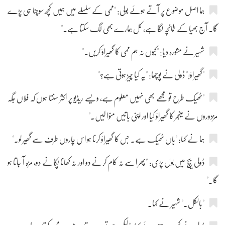
ہما اصل موضوع پر آتے ہوئے بولی: "ممی کے سلسلے میں ہمیں کچھ سوچنا ہی پڑے
گا۔ آج بھیا کے طمانچہ لگا ہے، کل ہمارے بھی لگ سکتا ہے۔"
شہیر نے مشورہ دیا: "کیوں نہ ہم ممی کا گھیراؤ کریں۔"
"گھیراؤ!" ڈولی نے پوچھا: "یہ کیا چیز ہوتی ہے؟"
"ٹھیک طرح تو مجھے بھی نہیں معلوم ہے، ویسے ریڈیو پر اکثر سنتا ہوں کہ فلاں جگہ
مزدوروں نے مینجر کا گھیراؤ کیا اور اپنی باتیں منوا لیں۔"
ہما نے کہا: "ہاں ٹھیک ہے۔ جس کا گھیراؤ کرنا ہو اس چاروں طرف سے گھیر لو۔"
ڈولی بیچ میں بول پڑی: "پھر اسے نہ کام کرنے دو اور نہ کھانا پکانے دو، مزہ آ جاتا ہو
گا۔"
"بالکل۔" شہیر نے کہا۔