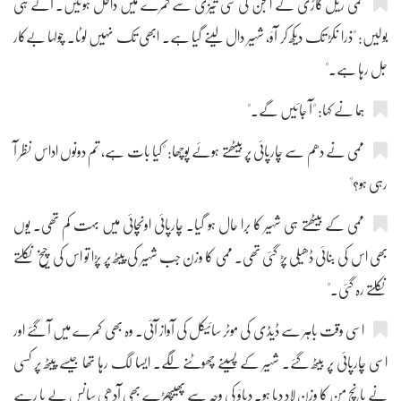
ممی ریل گاڑی کے انجن کی سی تیزی سے کمرے میں داخل ہوئیں۔ آتے ہی
بولیں: "ذرا نکڑ تک دیکھ کر آؤ، شہیر دال لینے گیا ہے۔ ابھی تک نہیں لوٹا۔ چولہا بےکار
جل رہا ہے۔"
ہما نے کہا: "آ جائیں گے۔"
ممی نے دھم سے چارپائی پر بیٹھتے ہوئے پوچھا: "کیا بات ہے، تم دونوں اداس نظر آ
رہی ہو؟"
ممی کے بیٹھتے ہی شہیر کا برا حال ہو گیا۔ چارپائی اونچائی میں بہت کم تھی۔ یوں
بھی اس کی بنائی ڈھیلی پڑ گئی تھی۔ ممی کا وزن جب شہیر کی پیٹھ پر پڑا تو اس کی چیخ نکلتے
نکلتے رہ گئی۔"
اسی وقت باہر سے ڈیڈی کی موٹر سائیکل کی آواز آئی۔ وہ بھی کمرے میں آ گئے اور
اسی چارپائی پر بیٹھ گئے۔ شہیر کے پسینے چھوٹنے لگے۔ ایسا لگ رہا تھا جیسے پیٹھ پر کسی
نے پانچ من کا وزن لاد دیا ہو۔ دباؤ کی وجہ سے پھیپھڑے بھی آدھی سانس لے پا رہے