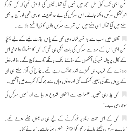
لیکن ابھی تک کوئی حل سمجھ میں نہیں آیا تھا۔ تینوں کی خواہش تھی کہ کل اتوار کو
انٹرنیشنل سرکس دیکھا جائے۔ اس سرکس کی بے حد تعریف ہو رہی تھی اور آج یہ بھی
سننے میں آیا تھا کہ اسی ہفتے میں اس شہر سے سرکس والوں کا ڈیرا اٹھنے والا ہے۔
تینوں میں سب سے بڑا شہیر تھا۔ وہی ممی کے پاس اجازت لینے کے لیے پہنچا،
لیکن ابھی اس کے منہ سے سرکس کی بات نکلی ہی تھی کہ ممی کا سنسناتا ہوا طمانچہ اس
کے گال پر پڑا۔ شہیر کی آنکھوں کے سامنے رنگ برنگے تارے ناچ گئے۔ ہما اور ڈولی
دروازے کے قریب ہی کھڑے اندر جھانک رہے تھے۔ چٹاخ کی آواز سنتے ہی ان
کے پیروں تلے کی زمین کھسک گئی اور دونوں وہاں سے بھاگ کر کمرے میں آ گئیں۔
ممی چلا رہی تھیں: "جمعرات سے امتحان شروع ہو رہا ہے اور تمھیں سرکس کی
سوجھ رہی ہے۔"
ممی کے اس سخت برتاؤ پر غور کرنے کے لیے ہی وہ تینوں بیٹھے ہوئے تھے۔
"ہمارے سرکس دیکھنے جانے پر ممی کو اعتراض نہیں ہونا چاہیے۔" ہما نے کہا۔