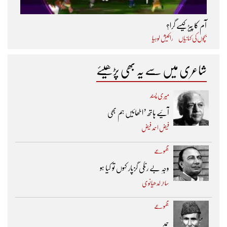
آم کا پیڑ کیسے گرا؟
بچوں کی کہانیاں
راکیش لوہیا
شاعری میں سے یہ بھی پڑھیئے
میری پسند
آئیے ہاتھ ’اٹھائیں ہم بھی
فیض احمد فیض
مجموعے
وجہِ بے رنگی گزپار کہوں تو کیا ہو
ساحر لدھیانوی
مجموعے
حمد