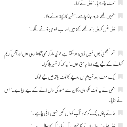
"مت جاؤ بھیا۔" ڈولی نے کہا۔
"نہیں مجھے ضرور جانا چاہیے۔" شہیر کانپتے ہوئے بولا۔
ڈولی ہنس کر بولی: "لو، مجھے کہتے ہیں اور اب خود ہی ڈرنے لگے۔"
"تم سمجھتی کیوں نہیں ڈولی! ہو سکتا ہے طمانچہ مار کر ممی پچھتا رہی ہوں اور آئس کریم
کھانے کے لیے پیسے دینا چاہتی ہوں۔" یہ کہہ کر شہیر چلا گیا۔
ایک منٹ بعد شہیر پچاس روپے کا نوٹ ہاتھ میں لیے لوٹا۔
"ممی نے یہ نوٹ نکڑ والی دکان سے مسور کی دال لانے کے لیے دیا ہے۔" اس
نے بتایا۔
ہما نے پاؤں پٹک کر کہا: "آپ کو دال کبھی نہیں لانی چاہیے۔"
ڈولی بولی: "یہ دال لانے کا نہیں، آپ کی ناک کا سوال ہے۔"