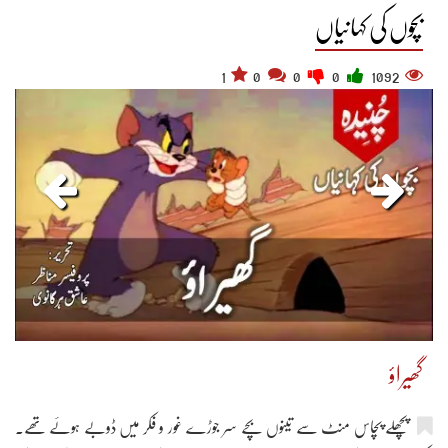
بچوں کی کہانیاں
1
0
0
0
1092
گھیراؤ
پچھلے پچاس منٹ سے تینوں بچے سر جوڑے غور و فکر میں ڈوبے ہوئے تھے۔