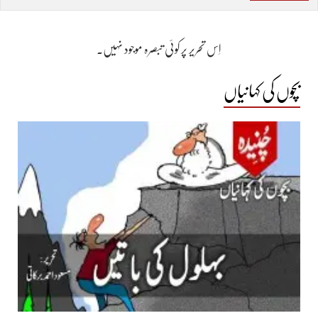
اِس تحریر پر کوئی تبصرہ موجود نہیں۔
بچوں کی کہانیاں