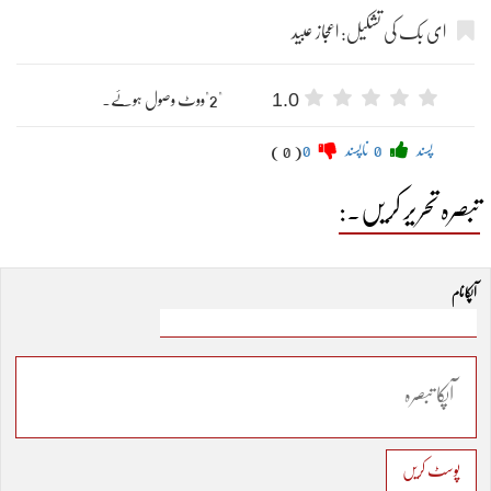
ای بک کی تشکیل: اعجاز عبید
1.0
"2"ووٹ وصول ہوئے۔
پسند
0
ناپسند
0
( 0 )
تبصرہ تحریر کریں۔:
آپکا نام
پوسٹ کریں