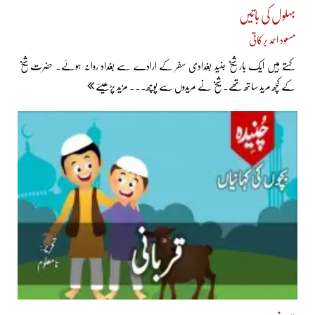
بہلول کی باتیں
مسعود احمد برکاتی
کہتے ہیں ایک بار شیخ جنید بغدادی سفر کے ارادے سے بغداد روانہ ہوئے۔ حضرت شیخ
کے کچھ مرید ساتھ تھے۔ شیخ نے مریدوں سے پوچھ... مزید پڑھیئے