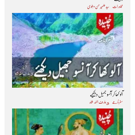
محاورات
سید ضمیر حسن دہلوی
آلو کھا کر آنسو جھیل دیکھیے
سفرنامے
پیر عارف اﷲ شاہ