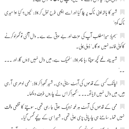
شہیر کا ہاتھ اپنی ناک پر چلا گیا اور اسے اچھی طرح ٹٹول کر بولا: "کیوں؟ کیا ہوا میری
ناک کو؟"
"بھیا! میرا مطلب آپ کی عزت اور بے عزتی سے ہے۔ دال آگئی تو گھراؤ کرنے
کا کوئی فائدہ نہیں ہو گا۔" ڈولی بولی۔
شہیر چند لمحے کچھ سوچتا رہا پھر بولا: "ٹھیک ہے، میں دال نہیں لاؤں گا، اور ۔۔۔
۔۔"
اچانک کسی کے قدموں کی آہٹ سنائی دی۔ شہیر گھبرا کر بولا: "ممی ادھر ہی آ رہی
ہیں، میں دال نہیں لایا تو۔۔۔ ۔" گھبرا کر اس نے چاروں طرف دیکھا۔
ممی کے قدموں کی آہٹ ہر لمحہ نزدیک ہوتی جا رہی تھی۔ سوچنے کا قطعی وقت
نہیں تھا۔ سامنے ہی چارپائی پڑی ہوئی تھی۔ شہیر اسی کے نیچے گھس گیا۔