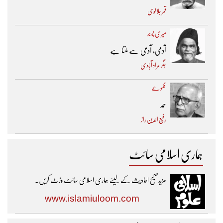
قمر جلالوی
میری پسند
آدمی، آدمی سے ملتا ہے
جگر مراد آبادی
مجموعے
حمد
رفیع الدین راز
ہماری اسلامی سائٹ
مزیدصحیح احادیث کے لیئے ہماری اسلامی سائٹ وزٹ کریں۔
www.islamiuloom.com