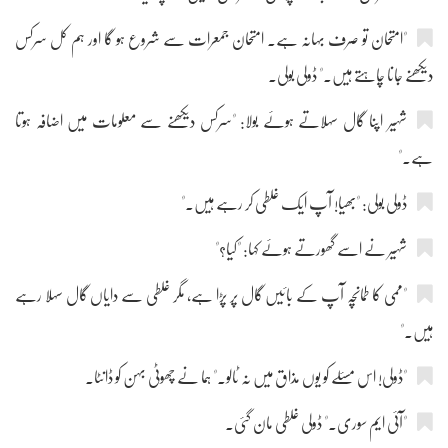
"امتحان تو صرف بہانہ ہے۔ امتحان جمعرات سے شروع ہو گا اور ہم کل سرکس
دیکھنے جانا چاہتے ہیں۔" ڈولی بولی۔
شہیر اپنا گال سہلاتے ہوئے بولا: "سرکس دیکھنے سے معلومات میں اضافہ ہوتا
ہے۔"
ڈولی بولی: "بھیا! آپ ایک غلطی کر رہے ہیں۔"
شہیر نے اسے گھورتے ہوئے کہا: "کیا؟"
"ممی کا طمانچہ آپ کے بائیں گال پر پڑا ہے، مگر غلطی سے دایاں گال سہلا رہے
ہیں۔"
"ڈولی! اس مسئلے کو یوں مذاق میں نہ ٹالو۔" ہما نے چھوٹی بہن کو ڈانٹا۔
"آئی ایم سوری۔" ڈولی غلطی مان گئی۔